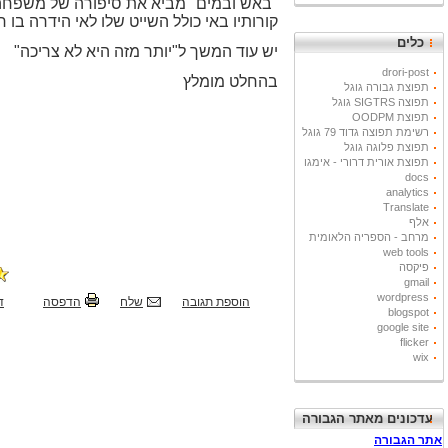
"באש ובמים" מביא את סיפורה של משפחה 
קורותיו באי כולל השייט שלו לאי הידרה בו
כלים
יש עוד המשך ל"יותר מזה היא לא צריכה"
drori-post
בהחלט מומלץ
תפוצת גבורה גוגל
תפוצה SIGTRS גוגל
תפוצת OODPM
רשימת תפוצה גדוד 79 גוגל
תפוצת פלוגה גוגל
תפוצת אורית דרורי - אימגו
docs
analytics
Translate
אלף
מרחב - הספריה הלאומית
web tools
פיקסה
gmail
wordpress
הוספת תגובה
שלח
הדפסה
ד
blogspot
google site
flicker
wix
עדכונים מאתר הגבורה