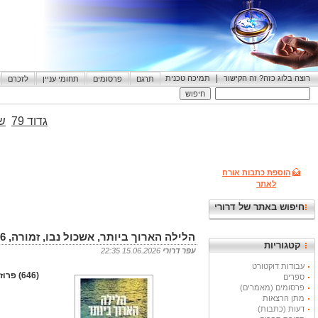
|
רוצה בלוג כזה? זה הקישור
תמיכה טכנית
תרגם
פרסומים
תחומי עניין
לזכרם
גדוד 79
שי
הוספת כתבות אורח
לאתר
חיפוש באתר של דרורי
הלילה הארוך ביותר, אשכול נבו, זמורה, 2026, 222 עמודים
קטגוריות
עפר דרורי
15.06.2026 22:35
עבודות דוקטורט
(646) פרוזה
ספרים
פרסומים (מאמרים)
מתן הרצאות
דעות (כתבות)