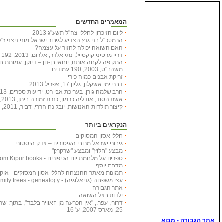
המאמרים החדשים
ליום הזיכרון לחללי צה"ל תשע"ג 2013
הרמטכ"ל בני גנץ הצדיע לגיבור ישראל מוני ניצני ז"ל
האם השואה יכולה לחזור על עצמה?
דריי מרטיני קוקטייל, נתי אלדר, אלרום, 2013, 192 עמודים
התקופה לקחה אותנו, יוחאי בן-נון – דיוקן, עמותת 
משהב"ט, 2003, 190 עמודים
זריקת אבנים כמוה כירי
דברי ימי אשקלון, גליון 17, אפריל 2013
הרב שלמה גורן, בעריכת אבי רט, ידיעות ספרים, 2013, 366 עמודים
אשת הסוד, אודליה כרמון, כנרת זמורה ביתן, 2013, 222 עמודים
קיצור תולדות האנושות, יובל נח הררי, דביר, 2011, 447 עמודים
הנקראים ביותר
חללי אסון המסוקים
גיבורי ישראל מרובי העיטורים – צדק היסטורי
מבצע "חלוץ" ומבצע "שרקרק"
ספרים על מלחמת יום הכיפורים - Yom Kipur books
מדחת יוסף
תמונות מאתר ההנצחה לחללי אסון המסוקים - אוקטובר
עצי משפחה (גניאלוגיה) - Family trees - genealogy
אתר הגבורה
ילדות בצל השואה
דרורי, עפר., "אין הכרעה מן האוויר בלבד", בתוך: שריון
25, מארס 2007, ע' 16