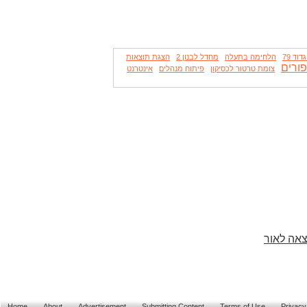
וד 79
הלחימה בתעלה
מחדל לבנון 2
הצגת תוצאות
ורים
צומת טרטור לכסיקון
פיתוח מנהלים
אינטרנט
צאה לאור
Home
About
Advertisement
Submitting Content
Terms of Use
Privacy