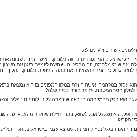
 לעתים קשורים ולעתים לא.
מה, זוג ישראלים המתגוררים בהווה בלונדון, האישה זמרת שבונה א
. אף שימי מלחמה, הם מחליטים שנסיעה ליומיים תאזן את חשבון ה
 לחזור גדול כי הזמרת השאירה את בתה התינוקת בלונדון. תהליך החז
ם הוא עסוק במלחמה, אישה חוזרת ממלון המפונים בו היא נמצאת בת
 למלון חסר המטבח. אז מה קורה בבית שלה?
לא גם הוא חלק מהמלחמה הנוראה שנכפתה עלינו. לוחמים נופלים וה
א דופק, הוא מצלצל אבל לשווא, בתו החיילת שחזרה מהצבא ישנה שנ
? תקראו...
 נרדף מעזה בגלל נטייתו המינית שמוצא עצמו בישראל במהלך הפלי