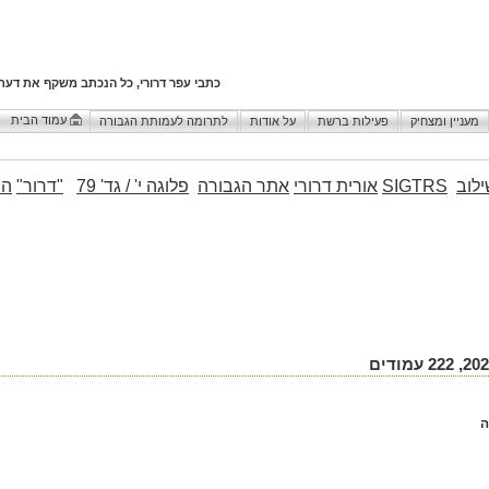
כתבי עפר דרורי, כל הנכתב משקף את דעת
עמוד הבית
מעניין ומצחיק
פעילות ברשת
על אודות
לתרומה לעמותת הגבורה
לוב
SIGTRS
אורית דרורי
אתר הגבורה
פלוגה י' / גד' 79
"דרור"
הו