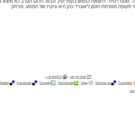
"סטנדרטית" היוצאת לנפוש בקפריסין, הבעל הלום הקרב לא מוצא א
 חי תקופה מסוימת הזמן ליאונרד כהן היא עיקרו של המסע. מרתק
שווה קריאה
HOTחדש +
Twitter
Facebook
Google
Technorati
Digg
Del.icio.us
Favorites
ווח