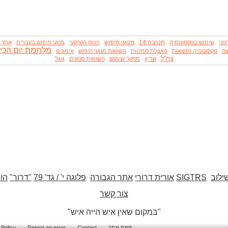
חטיבה 14
מנועי חיפוש
גוני
שימוש בטקסונומיה
הכוח הקרקעי
מנועי חיפוש בעברית
אתר גד
מלחמת יום הכיפ
צה
טקסונומיה ותוצאות
האצלת סמכוות
השוואת מנועי חיפוש
אימונים
צה"ל
שריון
מחקר שימוש
השוואת מנועים
גוגל
ילוב
SIGTRS
אורית דרורי
אתר הגבורה
פלוגה י' / גד' 79
"דרור"
הו
צור קשר
"במקום שאין איש הייה איש"
מפת אתר
Contact
Report an error
 Policy