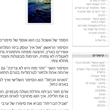
סקירת ספרים
דרור הוצאה לאור
ספרי מלחמת יום הכיפורים
הורי היקרים יוסף ואהובה
לזכרם
מגש הכסף - הנכחת גיבורי
תש"ח בהווה
טיולים ומקומות מעניינים
הפינה של שאול נגר
לטובת החברה
אישי
הספר של אשכול נבו הוא אוסף של סיפורים
על אודות
הסיפור הראשון "אול אין" עוסק בימי המלח
עשירים בארץ, ההצעה מפתה והתמורה גדולה
קישורים
לאנגליה לא צפויה, הטיסות מבוטלות והצורך
מהלא צפוי.
"מגש הכסף" הנכחת גיבורי
תש"ח בהווה
הסיפור השני "יותר מזה היא לא צריכה" ג
מפת הגבורה של ירושלים
ארוחה אחת ולחזור לנורמליות בטרם תחזור
בתש"ח
אתר הגבורה
"הארגז הכחול" הוא הסיפור השלישי ואיך 
SIGTRS
פלוגה י' מגדוד 79
בארגז כחול.
גדוד 79
OODPM
אדם חוזר הביתה והדלת נעולה מבפנים, הו
fresh
בו את הלילה. איך הוא מתחבר לארגז הכחול
לא רלוונטי
גלובס
"שביל הבריחה" מביא את סיפורו של ערבי
גלובס2