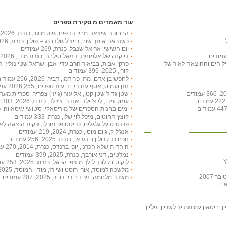
עוד מאמרים מ סקירת ספרים
הבחורה שיצאה מבין הדפים, גיוס מוסו, כנרת, 2026, 332 עמודים
כשנראה אותך שוב, רייצ'ל גולדברג – פולין, כנרת, 2026, 236 עמודים
יום השישי, אריאל שנבל, כנרת, 269 עמודים
דיוקנה של אלמונית, דניאל סילבה, כנרת מודן, 2026, 397 עמודים
חיל הים וההוצאה לאור של
פרקי אבות, בביאור הרב עדין אבן-ישראל שטיינזלץ, 
קורן, 2025, 395 עמודים
לחפש בן אדם, מתי פרידמן, דביר, 2026, 256 עמודים
נתן ועמוס, אסף ענברי, ידיעות ספרים, 2026,255 עמודים
שטן גדול שטן קטן, אליעזר (גייזי) צפריר, ספריית מעריב, 2002, 253 עמ
עמוק מדי, לי צ'יילד ואנדרו צ'יילד, כנרת, 2026, 303 עמודים
ימים בחנות הספרים של מוריסאקי, סטושי יגיסאווה, כנרת, 2026, 207
קוצץ החוטים, מיכל לוי שלו, כנרת, 333 עמודים
פרנסוס על גלגלים, כריסטופר מורלי, זיקית הוצאה לאור, 2012, 195 עמ
אנג'ליק, גיום מוסו, כנרת, 2024, 219 עמודים
נוכחות, קרולין בונגראו, כנרת, 2025, 256 עמודים
היהדות שלא הכרנו, יוכי ברנדס, כנרת, 2014, 270 עמודים
נמלטים, דני אורבך, כנרת, 2025, 399 עמודים
ליקוט בקלות, לילך מוצפי הראל, כנרת, 2025, 253 עמודים
מלשכה למוסד, אורי רוסט ושי רז, מודן והמוסד, 2025, 351 עמודים
 2007
משדר מלחמה, ניר דבורי, דביר, 2025, 207 עמודים
, ביטאון עמותת יד לשריון, גיליון