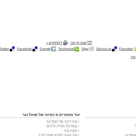
שווה קריאה
HOTחדש +
Twitter
Facebook
Google
Technorati
Digg
Del.icio.us
Favorites
ווח
עוד מאמרים מ הפינה של שאול נגר
מָה דִּינָהּ שֶׁל הַמְּדִינָה
בִּמְדִינַת הַחַ"כּ-חַ"כִּים
הַקַּיִץ בָּא
אֲנִי אוֹהֵב לִקְרֹא סִפּוּר לַנֶּכֶד