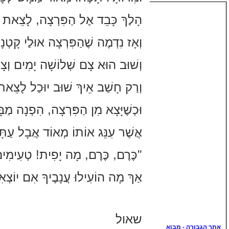
הָלַךְ כָּבֵד אֶל הַפִּרְצָה, לָצֵאת 
וְאָז נִדְמֶה שֶׁהַפִּרְצָה אוּלַי קָטְנָ
וְשׁוּב הוּא צָם שְׁלוֹשָׁה יָמִים וְצ
וְרַק חָשַׁב אֵיךְ שׁוּב יוּכַל לָצֵאת 
וּכְשֶׁיָּצָא מִן הַפִּרְצָה, הִפְנָה מַב
אֲשֶׁר עִנֵּג אוֹתוֹ מְאוֹד אֲבָל עַת
"כֶּרֶם, כֶּרֶם, מָה יָפִית! טְעִימִי
אַךְ מָה הוֹעִילוּ עֲנָבֶיךָ אִם יוֹצְ
שאול