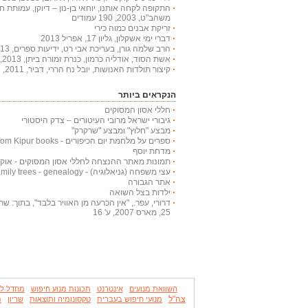
התקופה לקחה אותנו, יוחאי בן-נון – דיוקן, עמותת 
משהב"ט, 2003, 190 עמודים
זריקת אבנים כמוה כירי
דברי ימי אשקלון, גליון 17, אפריל 2013
הרב שלמה גורן, בעריכת אבי רט, ידיעות ספרים, 2013, 366 עמודים
אשת הסוד, אודליה כרמון, כנרת זמורה ביתן, 2013, 222 עמודים
קיצור תולדות האנושות, יובל נח הררי, דביר, 2011, 447 עמודים
הנקראים ביותר
חללי אסון המסוקים
גיבורי ישראל מרובי העיטורים – צדק היסטורי
מבצע "חלוץ" ומבצע "שרקרק"
ספרים על מלחמת יום הכיפורים - Yom Kipur books
מדחת יוסף
תמונות מאתר ההנצחה לחללי אסון המסוקים - אוקטובר
עצי משפחה (גניאלוגיה) - Family trees - genealogy
אתר הגבורה
ילדות בצל השואה
דרורי, עפר., "אין הכרעה מן האוויר בלבד", בתוך: שריון
25, מארס 2007, ע' 16
השוואת מנועים
אינטרנט
תכונות מנוע חיפוש
מחדל לבנ
צה"ל
ה
מנועי חיפוש בעברית
טקסונומיה ותוצאות
שריון