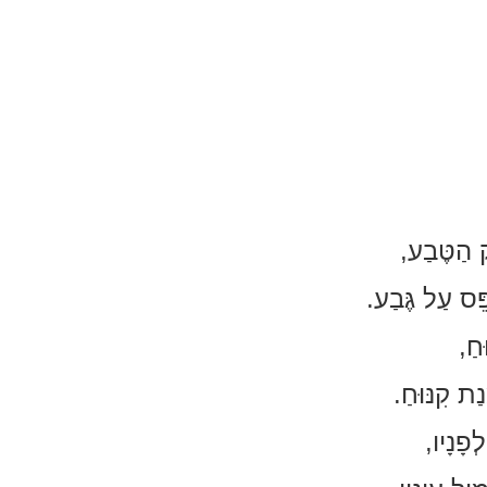
ק הַטֶּבַע,
פֵּס עַל גֶּבַע.
חַ,
ַת קִנּוּחַ.
ְפָנָיו,