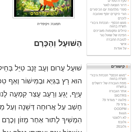
סקירת ספרים
דרור הוצאה לאור
ספרי מלחמת יום הכיפורים
הורי היקרים יוסף ואהובה
לזכרם
מגש הכסף - הנכחת גיבורי
תמונה: ויקיפדיה
תש"ח בהווה
טיולים ומקומות מעניינים
הפינה של שאול נגר
לטובת החברה
הַשּׁוּעָל וְהַכֶּרֶם
אישי
על אודות
שׁוּעָל עָרוּם וְעָב זָנָב טִיֵּל בְּחֵי
קישורים
"מגש הכסף" הנכחת גיבורי
תש"ח בהווה
הוּא רָץ בַּגַּיְא וּבַמִּישׁוֹר וְאַף טִ
מפת הגבורה של ירושלים
בתש"ח
אתר הגבורה
עָיֵף, יָגֵעַ וְרָעֵב עָצַר קִמְעָה לָנוּ
SIGTRS
פלוגה י' מגדוד 79
גדוד 79
חָשַׁב עַל אֲרוּחָה דְּשֵׁנָה וְעַל מְנ
OODPM
fresh
לא רלוונטי
הִמְשִׁיךְ לָתוּר אַחַר מָזוֹן וְכֶרֶם ל
גלובס
גלובס2