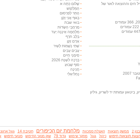
חיל הים וההוצאה לאור של
שָׁלוֹם כִּתָּה א
הַמַּלְקוֹשׁ
הֻתַּר לְפִרְסוּם
בַּגּוּף אֲנִי זָקֵן
בואי שבת
מֶרְחֲבֵי הַשָּׂדוֹת
מִלְחָמָה אֵינֶנָּה יַעַד
בְּלֵב חֹרֶף
אָדָם זָקֵן
שְׁתֵּי נְשָׁמוֹת לָשִׁיר
עָבִים עָבִים
סִימָנֵי חַיִּים
בְּרָכָה לִשְׁנַת 2026
סוֹף שָׁבוּעַ
חֲנִינָה
 2007
נַחְלִיאֵלִי
, ביטאון עמותת יד לשריון, גיליון
מלחמת יום הכיפורים
חטיבה 14
ון 2
ממשק תוצאות
האצלת סמכוות
גוגל ארגוני
צגת תוצאות חיפוש
גדוד 79
מנועי חיפוש
ניהול
גוגל
מחקר שימוש
שוק מנועי החיפוש
א