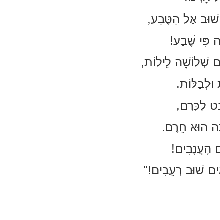
שׁוּב אֶל הַטֶּבַע,
ה פִּי שֶׁבַע!
ָם שְׁלוֹשָׁה לֵילוֹת,
וּלְבַלּוֹת.
ָּט לַכֶּרֶם,
ָּה הוּא חֵרֶם.
ם הָעֲנָבִים!
אִים שׁוּב רְעֵבִים!"