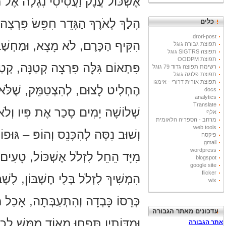
אֶשְׁכּוֹל עֲנָק וַעֲסִיסִי נִגְלָה אֶל מ
הָלַךְ לְאֹרֶךְ הַגָּדֵר חִפֵּשׂ פִּרְצָ
כלים
drori-post
הִקִּיף הַכֶּרֶם, לֹא מָצָא, וּמַחְשַׁב
תפוצת גבורה גוגל
תפוצה SIGTRS גוגל
תפוצת OODPM
פִּתְאוֹם גִּלָּה פִּרְצָה קְטַנָּה, קְטַנ
רשימת תפוצה גדוד 79 גוגל
תפוצת פלוגה גוגל
תפוצת אורית דרורי - אימגו
הֶחְלִיט לָצוּם, לְהִצְטַמֵּק, שֶׁלֹּא כּ
docs
analytics
Translate
שְׁלוֹשָׁה יָמִים סָכַר אֶת פִּיו וְלֹא
אלף
מרחב - הספריה הלאומית
web tools
וְשׁוּב נִסָּה לְהִכָּנֵס וְהוֹפּ – גּוּפו
פיקסה
gmail
wordpress
מִיָּד הֵחֵל לִזְלֹל אֶשְׁכּוֹל, טָעִים 
blogspot
google site
flicker
הִמְשִׁיךְ לִזְלֹל בְּלִי חֶשְׁבּוֹן, לִשׁ
wix
כְּרֵסוֹ כָּבְדָה וְהִתְעַבְּתָה, אָכַל מ
עדכונים מאתר הגבורה
וּמִדּוֹתָיו תָּפְחוּ מְאוֹד מַמָּשׁ לְכָל