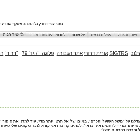
כתבי עפר דרורי, כל הנכתב משקף את דעת
עמוד הבית
מעניין ומצחיק
פעילות ברשת
על אודות
לתרומה לעמותת הגבורה
לוב
SIGTRS
אורית דרורי
אתר הגבורה
פלוגה י' / גד' 79
"דרור"
הו
גדלנו על "משל השועל והכרם", במובן של 'אל תרצו יותר מדי'. עוד למדנו את סיפור
 יותר מדי – לרחמים אינו כדאי". לעתים קרובות אני קורא לנכד הזקונים שלי סיפו
 והכרם בחרוזים משלי.