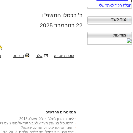
ב' בכסלו התשפ"ו
צור קשר
22 בנובמבר 2025
מודעות
הוספת תגובה
שלח
הדפסה
ד
המאמרים החדשים
ליום הזיכרון לחללי צה"ל תשע"ג 2013
הרמטכ"ל בני גנץ הצדיע לגיבור ישראל מוני ניצני ז"ל
האם השואה יכולה לחזור על עצמה?
דריי מרטיני קוקטייל, נתי אלדר, אלרום, 2013, 192 עמודים