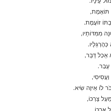
וּל עֵינָיו.
ה תּוֹאֶמֶת,
ְתּוֹ זוֹעֶמֶת.
ָּה מִמִּדּוֹתָיו,
ְהֶרְגֵּלָיו.
 אָכַל דָּבָר,
ֹ עָבַר.
וַעֲסִיסִי,
ְבֹּר לוֹ אֵיזֶה שִׂיא.
ֵעַל צָרְכּוֹ,
 אָרְכּוֹ.