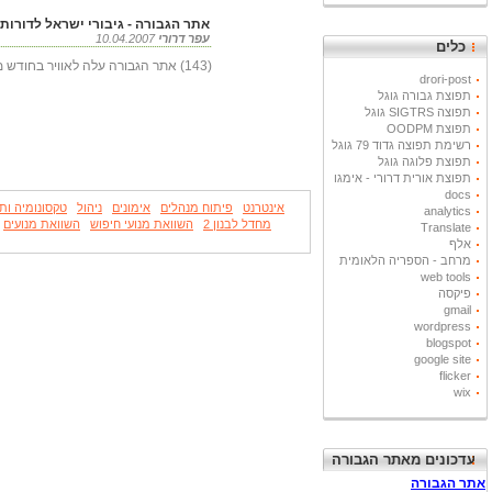
אתר הגבורה - גיבורי ישראל לדורות
עפר דרורי
10.04.2007
כלים
(143) אתר הגבורה עלה לאוויר בחודש מרץ 2007 כשהוא כולל 100 סיפורי גבורה.
drori-post
תפוצת גבורה גוגל
תפוצה SIGTRS גוגל
תפוצת OODPM
רשימת תפוצה גדוד 79 גוגל
תפוצת פלוגה גוגל
תפוצת אורית דרורי - אימגו
docs
אינטרנט
פיתוח מנהלים
אימונים
ניהול
טקסונומיה ות
analytics
מחדל לבנון 2
השוואת מנועי חיפוש
השוואת מנועים
Translate
אלף
מרחב - הספריה הלאומית
web tools
פיקסה
gmail
wordpress
blogspot
google site
flicker
wix
עדכונים מאתר הגבורה