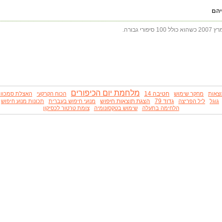
יהם
מלחמת יום הכיפורים
חטיבה 14
וצאות
מחקר שימוש
הכוח הקרקעי
האצלת סמכוו
גדוד 79
הצגת תוצאות חיפוש
גוגל
ליל הפריצה
מנועי חיפוש בעברית
תכונות מנוע חיפוש
הלחימה בתעלה
שימוש בטקסונומיה
צומת טרטור לכסיקון