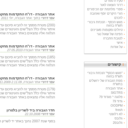
סקירת ספרים
דרור הוצאה לאור
ספרי מלחמת יום הכיפורים
הורי היקרים יוסף ואהובה
אתר הגבורה - דו"ח התקדמות מחקר הצל
לזכרם
עפר דרורי
בתוך: אתר הגבורה, יולי 2011 12.07.2011
מגש הכסף - הנכחת גיבורי
(200) מטרת מסמך זה להביא סיכום ע
תש"ח בהווה
איתור וגילוי כלל הצל"שים והעיטורים שנ
טיולים ומקומות מעניינים
הנלווה אליו נמצאים באתר הגבורה שהקמתי
הפינה של שאול נגר
לטובת החברה
אישי
אתר הגבורה - דו"ח התקדמות מחקר הצ
על אודות
עפר דרורי
אתר הגבורה 27.05.2010
(185) מטרת מסמך זה להביא סיכום ע
איתור וגילוי כלל הצל"שים והעיטורים שנ
קישורים
הנלווה אליו נמצאים באתר הגבורה שהקמתי
"מגש הכסף" הנכחת גיבורי
תש"ח בהווה
אתר הגבורה - דו"ח התקדמות מחקר הצ
מפת הגבורה של ירושלים
עפר דרורי
אתר הגבורה, 2.11.09 04.11.2009
בתש"ח
אתר הגבורה
(179) מטרת מסמך זה להביא סיכום ע
SIGTRS
איתור וגילוי כלל הצל"שים והעיטורים שנ
פלוגה י' מגדוד 79
הנלווה אליו נמצאים באתר הגבורה שהקמתי
גדוד 79
OODPM
fresh
חדר הגבורה ביד לשריון בלטרון
לא רלוונטי
עפר דרורי
22.10.2008
גלובס
בסוף שנת 2007 נחנך באתר יד לשריון חדר הגבורה המביא את סיפוריהם של לוחמי השריון שעוטרו בעיטור הגבורה.
גלובס2