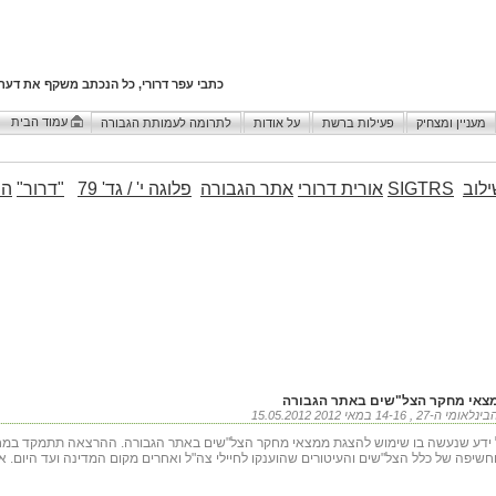
כתבי עפר דרורי, כל הנכתב משקף את דעת
עמוד הבית
מעניין ומצחיק
פעילות ברשת
על אודות
לתרומה לעמותת הגבורה
לוב
SIGTRS
אורית דרורי
אתר הגבורה
פלוגה י' / גד' 79
"דרור"
הו
מצאי מחקר הצל"שים באתר הגבורה
ניהול ידע שנעשה בו שימוש להצגת ממצאי מחקר הצל"שים באתר הגבורה. ההרצאה תתמקד במ
שיפה של כלל הצל"שים והעיטורים שהוענקו לחיילי צה"ל ואחרים מקום המדינה ועד היום. את