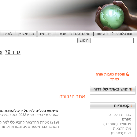
|
רוצה בלוג כזה? זה הקישור
תמיכה טכנית
תרגם
פרסומים
תחומי עניין
לזכרם
גדוד 79
שי
הוספת כתבות אורח
לאתר
חיפוש באתר של דרורי
אתר הגבורה
קטגוריות
שימוש בכלים לניהול ידע להפצת מ
עבודות דוקטורט
עפר דרורי
בתוך: מידע 2012, כנס המידע הבינלאומי ה-27 , 14-16 במאי 2012 15.05.2012
ספרים
(219) מטרת ההרצאה להציג כלי ל
פרסומים (מאמרים)
המחבר כבר מספר שנים ומטרתו איתור וח
מתן הרצאות
דעות (כתבות)