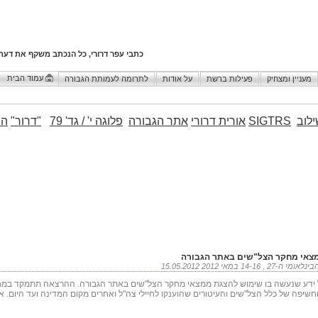
כתבי עפר דרורי, כל הנכתב משקף את דעת
עמוד הבית
מעניין ומצחיק
פעילות ברשת
על אודות
לתרומה לעמותת הגבורה
לוב
SIGTRS
אורית דרורי
אתר הגבורה
פלוגה י' / גד' 79
"דרור"
הו
מצאי מחקר הצל"שים באתר הגבורה
ניהול ידע שנעשה בו שימוש להצגת ממצאי מחקר הצל"שים באתר הגבורה. ההרצאה תתמקד במ
שיפה של כלל הצל"שים והעיטורים שהוענקו לחיילי צה"ל ואחרים מקום המדינה ועד היום. את