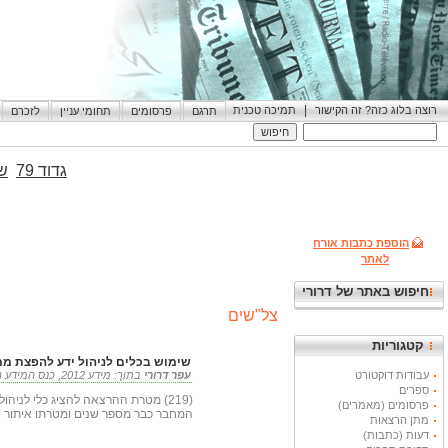
|
רוצה בלוג כזה? זה הקישור
תמיכה טכנית
תרגם
פרסומים
תחומי עניין
לזכרם
גדוד 79
שי
הוספת כתבות אורח
לאתר
חיפוש באתר של דרורי
צל"שים
קטגוריות
שימוש בכלים לניהול ידע להפצת מ
עבודות דוקטורט
עפר דרורי
בתוך: מידע 2012, כנס המידע הבינלאומי ה-27 , 14-16 במאי 2012 15.05.2012
ספרים
(219) מטרת ההרצאה להציג כלי ל
פרסומים (מאמרים)
המחבר כבר מספר שנים ומטרתו איתור וח
מתן הרצאות
דעות (כתבות)