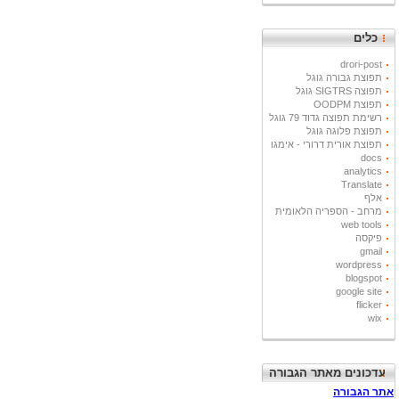
כלים
drori-post
תפוצת גבורה גוגל
תפוצה SIGTRS גוגל
תפוצת OODPM
רשימת תפוצה גדוד 79 גוגל
תפוצת פלוגה גוגל
תפוצת אורית דרורי - אימגו
docs
analytics
Translate
אלף
מרחב - הספריה הלאומית
web tools
פיקסה
gmail
wordpress
blogspot
google site
flicker
wix
עדכונים מאתר הגבורה