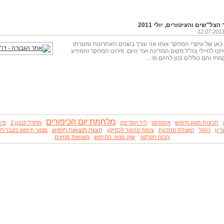
"שים והעיטורים, יולי 2011
ד כאן של עיקרי המחקר אותו אני עורך בשנים האחרונות ומטרתו
יתנו לחיילי צה"ל מקום המדינה ועד היום. פירוט המחקר והמידע
 והם כוללים נכון להיום מי...
מלחמת יום הכיפורים
תכונות מנוע חיפוש
אינטרנט
ליל הפריצה
מחדל לבנון 2
פית
הצגת תוצאות חיפוש
ריון
ניהול
האצלת סמכוות
צומת טרטור לכסיקון
מנועי חיפוש בעברית
הכוח הקרקעי
שוק מנועי החיפוש
השוואת מנועים