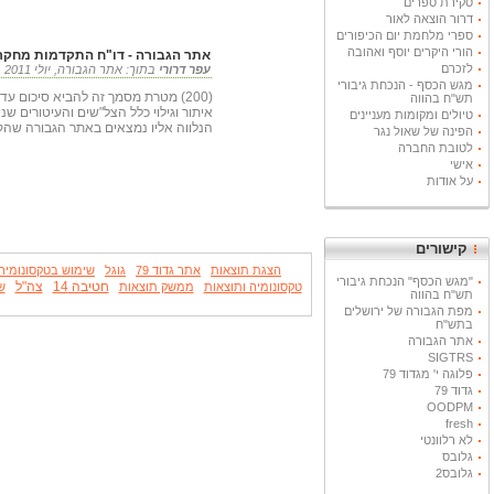
סקירת ספרים
דרור הוצאה לאור
ספרי מלחמת יום הכיפורים
הורי היקרים יוסף ואהובה
אתר הגבורה - דו"ח התקדמות מחקר הצל
לזכרם
עפר דרורי
בתוך: אתר הגבורה, יולי 2011 12.07.2011
מגש הכסף - הנכחת גיבורי
(200) מטרת מסמך זה להביא סיכום ע
תש"ח בהווה
איתור וגילוי כלל הצל"שים והעיטורים שנ
טיולים ומקומות מעניינים
הנלווה אליו נמצאים באתר הגבורה שהקמתי
הפינה של שאול נגר
לטובת החברה
אישי
על אודות
קישורים
הצגת תוצאות
אתר גדוד 79
גוגל
שימוש בטקסונומיה
"מגש הכסף" הנכחת גיבורי
חטיבה 14
צה"ל
טקסונומיה ותוצאות
ממשק תוצאות
ש
תש"ח בהווה
מפת הגבורה של ירושלים
בתש"ח
אתר הגבורה
SIGTRS
פלוגה י' מגדוד 79
גדוד 79
OODPM
fresh
לא רלוונטי
גלובס
גלובס2