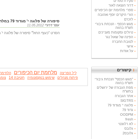
סקירת ספרים
דרור הוצאה לאור
ספרי מלחמת יום הכיפורים
הורי היקרים יוסף ואהובה
לזכרם
סיפורה של פלוגה י' מגדוד 79 במלחמת יום הכיפורים
מגש הכסף - הנכחת גיבורי
עפר דרורי
11.05.2012
תש"ח בהווה
טיולים ומקומות מעניינים
הסרט "כעוף החול" סיפורה של פלוגה י' מגדוד 79 במלחמת יום 
הפינה של שאול נגר
לטובת החברה
אישי
על אודות
קישורים
מלחמת יום הכיפורים
ליל הפריצה
הלחימה
חטיבה 14
פיתוח מנהלים
שימוש בטקסונומיה
צומת
"מגש הכסף" הנכחת גיבורי
תש"ח בהווה
מפת הגבורה של ירושלים
בתש"ח
אתר הגבורה
SIGTRS
פלוגה י' מגדוד 79
גדוד 79
OODPM
fresh
לא רלוונטי
גלובס
גלובס2