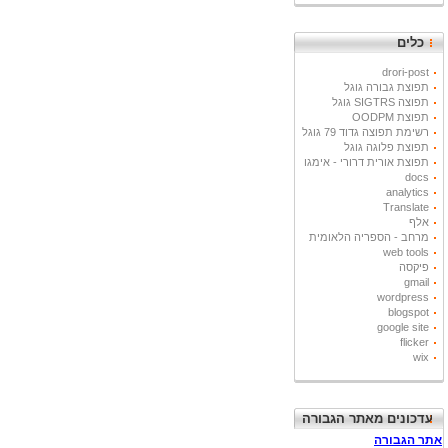
כלים
drori-post
תפוצת גבורה גוגל
תפוצה SIGTRS גוגל
תפוצת OODPM
רשימת תפוצה גדוד 79 גוגל
תפוצת פלוגה גוגל
תפוצת אורית דרורי - אימגו
docs
analytics
Translate
אלף
מרחב - הספריה הלאומית
web tools
פיקסה
gmail
wordpress
blogspot
google site
flicker
wix
עדכונים מאתר הגבורה