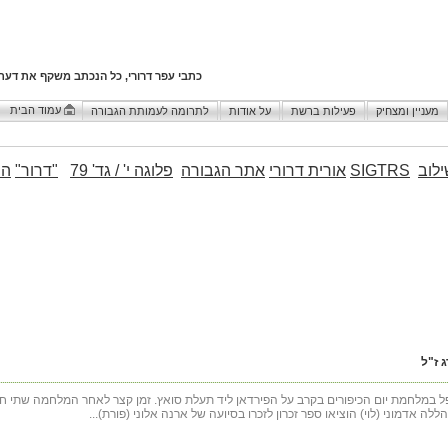
כתבי עפר דרורי, כל הנכתב משקף את דעת
עמוד הבית
מעניין ומצחיק
פעילות ברשת
על אודות
לתרומה לעמותת הגבורה
לוב
SIGTRS
אורית דרורי
אתר הגבורה
פלוגה י' / גד' 79
"דרור"
הו
 ז"ל
 נפל במלחמת יום הכיפורים בקרב על הפירדאן ליד תעלת סואץ. זמן קצר לאחר המלחמה שתי 
ללה אדמוני (לוי) הוציאו ספר זכרון לזכרו בסיועה של ארנה אלוני (פורת)...