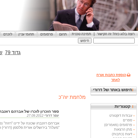
|
רוצה בלוג כזה? זה הקישור
תמיכה טכנית
תרגם
פרסומים
תחומי עניין
לזכרם
גדוד 79
שי
הוספת כתבות אורח
לאתר
חיפוש באתר של דרורי
מלחמת יוה"כ
קטגוריות
ספר הזכרון לזכרו של אברהם רוזנברג
עבודות דוקטורט
עפר דרורי
27.09.2012
ספרים
אברהם רוזנברג שכונה על ידינו "רוזה"
פרסומים (מאמרים)
"מעלה" בירושלים אורית פלסמן (דרורי) וה
מתן הרצאות
דעות (כתבות)