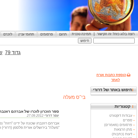
|
רוצה בלוג כזה? זה הקישור
תמיכה טכנית
תרגם
פרסומים
תחומי עניין
לזכרם
גדוד 79
שי
הוספת כתבות אורח
לאתר
חיפוש באתר של דרורי
בי"ס מעלה
קטגוריות
ספר הזכרון לזכרו של אברהם רוזנברג
עבודות דוקטורט
עפר דרורי
27.09.2012
ספרים
אברהם רוזנברג שכונה על ידינו "רוזה"
פרסומים (מאמרים)
"מעלה" בירושלים אורית פלסמן (דרורי) וה
מתן הרצאות
דעות (כתבות)