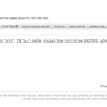
כתבי עפר דרורי, כל הנכתב משקף את דעת
עמוד הבית
מעניין ומצחיק
פעילות ברשת
על אודות
לתרומה לעמותת הגבורה
לוב
SIGTRS
אורית דרורי
אתר הגבורה
פלוגה י' / גד' 79
"דרור"
הו
 ז"ל
 נפל במלחמת יום הכיפורים בקרב על הפירדאן ליד תעלת סואץ. זמן קצר לאחר המלחמה שתי 
ללה אדמוני (לוי) הוציאו ספר זכרון לזכרו בסיועה של ארנה אלוני (פורת)...