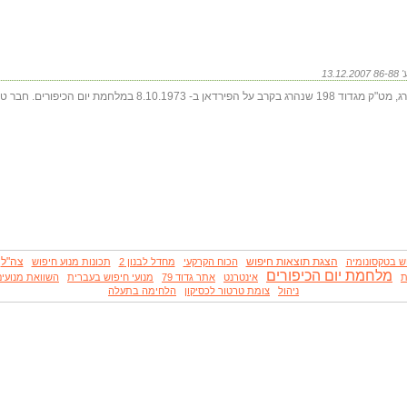
(150) סיפור חיוו ומותו של אברהם רוזנברג, מט"ק מגדוד 198 שנהרג בקרב על 
הצגת תוצאות חיפוש
צה"ל
ש בטקסונומיה
הכוח הקרקעי
מחדל לבנון 2
תכונות מנוע חיפוש
מלחמת יום הכיפורים
ת
אינטרנט
אתר גדוד 79
מנועי חיפוש בעברית
השוואת מנועים
ניהול
צומת טרטור לכסיקון
הלחימה בתעלה