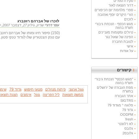
סקירת ספרים
דרור הוצאה לאור
ספרי מלחמת יום הכיפורים
הורי היקרים יוסף ואהובה
לזכרם
לזכרו של אברהם רוזנברג
מגש הכסף - הנכחת גיבורי
עפר דרורי
שריון, גיליון 27, דצמבר 2007, ע' 86-88 13.12.2007
תש"ח בהווה
טיולים ומקומות מעניינים
הפינה של שאול נגר
עם טנק הצנטוריון שלו לגדוד טנקי פטון.
לטובת החברה
אישי
על אודות
קישורים
"מגש הכסף" הנכחת גיבורי
תש"ח בהווה
מפת הגבורה של ירושלים
מנועי חיפוש
גדוד 79
גוגל ארגוני
פיתוח מנהלים
שימו
בתש"ח
ממשק תוצאות
ליל הפריצה
גוגל
אימונים
הצגת תוצאו
אתר הגבורה
SIGTRS
פלוגה י' מגדוד 79
גדוד 79
OODPM
fresh
לא רלוונטי
גלובס
גלובס2