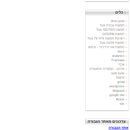
כלים
drori-post
תפוצת גבורה גוגל
תפוצה SIGTRS גוגל
תפוצת OODPM
רשימת תפוצה גדוד 79 גוגל
תפוצת פלוגה גוגל
תפוצת אורית דרורי - אימגו
docs
analytics
Translate
אלף
מרחב - הספריה הלאומית
web tools
פיקסה
gmail
wordpress
blogspot
google site
flicker
wix
עדכונים מאתר הגבורה