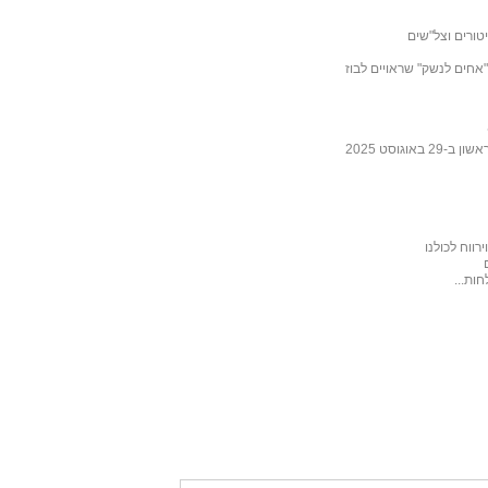
טורים וצל"שים
ובה לכתבה של ליבסקינד מ- 31 באוקטובר 2025 "אחים לנשק" שראויים לבוז
גוסט 2025
ווח לכולנו
ות...