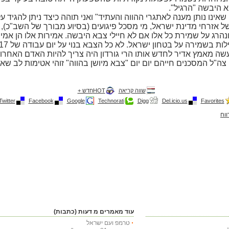
א היבשה "הרגיל".
שאינו נותן מענה לאתגרי ההווה והעתיד" ואני תוהה כיצד ניתן להגיד 
של אזרחי מדינת ישראל, מי מסכל פיגועים (בסיוע מבורך של השב"כ), 
נהרג על שמירת כל אלו אם לא חיילי צבא היבשה. אמירות אלו הן אמי
נעשה מאמץ אדיר לחדש אותו הרי גורדון היה צריך להיות האדם האחרון
צה"ל המסכנים חייהם יום יום "צבא מיושן בהווה" זוהי אטימות לב שאי
שווה קריאה
HOTחדש +
Twitter
Facebook
Google
Technorati
Digg
Del.icio.us
Favorites
ווח
עוד מאמרים מ דעות (כתבות)
טרמפ ועם ישראל