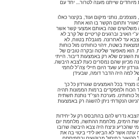
מיוחדים שייתנו מענה לטרור... יחד עם
צפנים, נותני מיקום ועוד, בקיצור כאלו
אוויר ותחום הקשר בו הוא אחת
ה משלושים שנה באותם אמצעי קשר אשר
 האויב וברגעים קריטיים של קרב לא
בא עד לאחרונה. מוגבלת בטווח, לא
צאות בשטח, זיהוי כוחותינו מול כוחות
נות. הוא מאפשר שליטה ובקרה טובים של
 השונים שלא רק באמצעות דיבור. הייתי
נה מכיוון שהם נמסרים כעת לצבא היבשה.
ם לנווט את דרכם בשמיים בהתבסס על מפת קוד בלבד, ללא מכשיר ניווט GPS ? האם גורדון יודע שעד היום חיילי צה"ל לוחמי
ל למה היה הדבר דומה, שבעידן
.
 מצויד בכל האמצעים שגורדון כל כך
ד הכוח ולמפקדים ברמות הממונות תהיה
על כוחותינו. מערכת הצי"ד נותנת תשתית
ניווט הנקודתי ניתן להשגה רק באמצעות
 שהצבא נדרש להם בהתבסס רק על יחידות
ששת הימים, מלחמת ההתשה, מלחמת יום
מי שהכריע וניצח היה צבא היבשה שרובו
 עתה אשר לא הביאו לידי ביטוי בה את
ל הקשור בחיסול מבוקשים ובתפיסתם