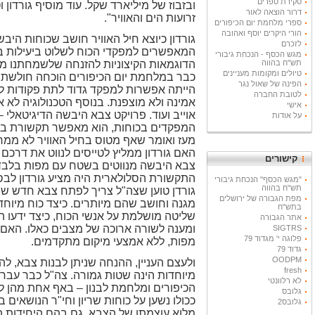
סקירת ספרים
ובזבוז של מיליארד שקל. עוד מוסיף גורדון
דרור הוצאה לאור
זרועות הים והאוויר".
ספרי מלחמת יום הכיפורים
הורי היקרים יוסף ואהובה
גורדון כיוצא חיל האוויר חושב שכוחות היבש
לזכרם
המאפשרים למפקדי הכוח לשלוט ביעילות ב
מגש הכסף - הנכחת גיבורי
תש"ח בהווה
הדוגמאות הקיצוניות להזנחה שלשמחתנו מ
טיולים ומקומות מעניינים
כבר במלחמת יום הכיפורים הוכחה חולשתם
הפינה של שאול נגר
הייתה אפשרות למפקד גדוד לתת פקודות למ
לטובת החברה
אמינה ולא מוצפנת. בנוסף הטכנולוגיה לא א
אישי
אוייב ועוד. פרויקט צבא היבשה הדיגיטאלי 
על אודות
המפקדים בכוחות, הוא מאפשר תקשורת בטוח
מעז ואומר שאף מטוס בחיל האוויר לא ממרי
קישורים
צבא היבשה מנווטים בשטח עם מפות בלבד ?
התקשורת הסלולארית היה מציע גורדון לב
"מגש הכסף" הנכחת גיבורי
תש"ח בהווה
גורדן טוען שצה"ל צריך לפתח צבא חדש שבמ
מפת הגבורה של ירושלים
מגנה וחושב שהם מיותרים. כיצד כוח מיוח
בתש"ח
שליטה מושלמת על אנשי הכוח, כיצד ידעו היכ
אתר הגבורה
ומענה לשורה ארוכה של מצבים כאלו. האם ג
SIGTRS
פלוגה י' מגדוד 79
מפות, ללא אמצעי מיקום מתקדמים.
גדוד 79
OODPM
ולעצם העניין, ההנחה שניתן לבנות צבא, 
fresh
מיוחדות הינה שטות גמורה. צה"ל כבר ע
לא רלוונטי
הכיפורים ומלחמת לבנון – באף אחת מהן לא
גלובס
ככולו נשען על כוחות שריון וחי"ר הנושאי
גלובס2
מלוא עוצמתו של הצבא, גם בהם היחידות 