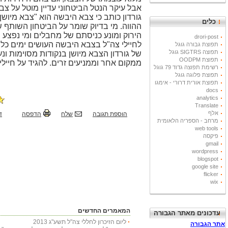
אבל עיקר הנטל הביטחוני עדיין מוטל על צב
גורדון כותב כי צבא היבשה הוא "צבא מיושן 
כלים
ההווה. מי בדיוק שומר על הביטחון השותף 
הירוק ומונע כניסתם של מחבלים ומי נפצע ו
drori-post
תפוצת גבורה גוגל
תפוצה SIGTRS גוגל
של גורדון הצבא מיושן בנקודות מסוימות ו
תפוצת OODPM
ממקום אחר וממניעים זרים. להגיד על חיילי 
רשימת תפוצה גדוד 79 גוגל
תפוצת פלוגה גוגל
תפוצת אורית דרורי - אימגו
docs
analytics
Translate
אלף
הוספת תגובה
שלח
הדפסה
ד
מרחב - הספריה הלאומית
web tools
פיקסה
gmail
wordpress
blogspot
google site
flicker
wix
המאמרים החדשים
עדכונים מאתר הגבורה
ליום הזיכרון לחללי צה"ל תשע"ג 2013