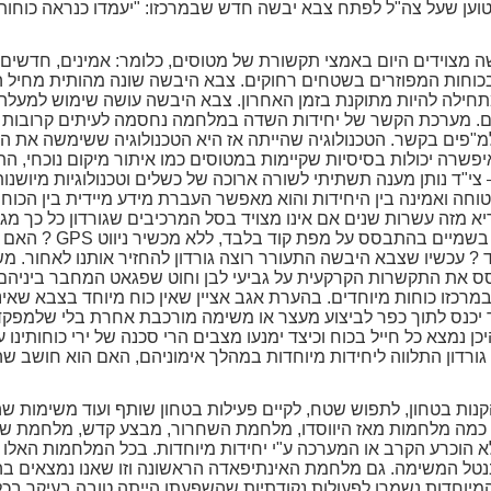
 וטוען שעל צה"ל לפתח צבא יבשה חדש שבמרכזו: "יעמדו כנראה כוחות 
ה מצוידים היום באמצי תקשורת של מטוסים, כלומר: אמינים, חדשים, מו
כוחות המפוזרים בשטחים רחוקים. צבא היבשה שונה מהותית מחיל ה
תחילה להיות מתוקנת בזמן האחרון. צבא היבשה עושה שימוש למעל
. מערכת הקשר של יחידות השדה במלחמה נחסמה לעיתים קרובות ע"י
"פים בקשר. הטכנולוגיה שהייתה אז היא הטכנולוגיה ששימשה את הצ
יפשרה יכולות בסיסיות שקיימות במטוסים כמו איתור מיקום נוכחי, התמ
– צי"ד נותן מענה תשתיתי לשורה ארוכה של כשלים וטכנולוגיות מיוש
ה ואמינה בין היחידות והוא מאפשר העברת מידע מיידית בין הכוחות
א מזה עשרות שנים אם אינו מצויד בסל המרכיבים שגורדון כל כך מג
האם גורדון ממליץ לטייסי
 עכשיו שצבא היבשה התעורר רוצה גורדון להחזיר אותנו לאחור. מש
סס את התקשרות הקרקעית על גביעי לבן וחוט שפגאט המחבר ביניהם
רכזו כוחות מיוחדים. בהערת אגב אציין שאין כוח מיוחד בצבא שאינו
ד יכנס לתוך כפר לביצוע מעצר או משימה מורכבת אחרת בלי שלמפק
ן נמצא כל חייל בכוח וכיצד ימנעו מצבים הרי סכנה של ירי כוחותינו 
ורדון התלווה ליחידות מיוחדות במהלך אימוניהם, האם הוא חושב שה
להקנות בטחון, לתפוש שטח, לקיים פעילות בטחון שותף ועוד משימות
בר כמה מלחמות מאז היווסדו, מלחמת השחרור, מבצע קדש, מלחמת 
 הוכרע הקרב או המערכה ע"י יחידות מיוחדות. בכל המלחמות האלו 
ם בנטל המשימה. גם מלחמת האינתיפאדה הראשונה וזו שאנו נמצאים בה
המיוחדות נשמרו לפעולות נקודתיות שהשפעתן הייתה טובה בעיקר בכ