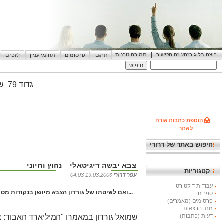
|
רוצה בלוג כזה? זה הקישור
תמיכה טכנית
תרגם
פרסומים
תחומי עניין
לזכרם
גדוד 79
שי
הוספת כתבות אורח
לאתר
חיפוש באתר של דרורי
צבא יבשה דיגיטאלי – נחוץ וחיוני
קטגוריות
עפר דרורי
19.03.2006 04:03
עבודות דוקטורט
...ואם לשיטתו של גורדון הצבא מיושן בנקודות מסו
ספרים
פרסומים (מאמרים)
מתן הרצאות
דעות (כתבות)