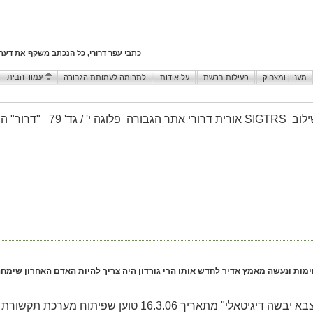
כתבי עפר דרורי, כל הנכתב משקף את דעת
עמוד הבית
מעניין ומצחיק
פעילות ברשת
על אודות
לתרומה לעמותת הגבורה
לוב
SIGTRS
אורית דרורי
אתר הגבורה
פלוגה י' / גד' 79
"דרור"
הו
ימות ונעשה מאמץ אדיר לחדש אותו הרי גורדון היה צריך להיות האדם האחרון שימחה 
שמואל גורדון במאמרו "המיליארד האבוד: צבא יבשה דיגיטאלי" מ