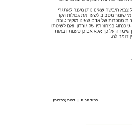
על צבא היבשה שאינו נותן מענה לאתגרי
מי שומר מסביב לשעון את גבולות הקו
רות מנוכרות של אדם שאינו מוקיר טובה
לחיילי צה"ל בצבא היבשה העושים ימים כלילות בשמירה על בטחון ישראל. לא כל הצבא בנוי על יום עבודה של 9-17 כנהוג במחוזותיו של גורדון. ואם לשיטתו
 שימחה על כך אלא אם כן טענותיו באות
ן דומה לה.
עמוד הבית
|
דעות (כתבות)