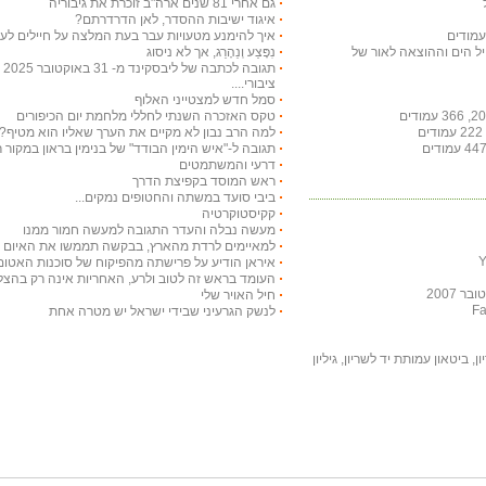
גם אחרי 81 שנים ארה"ב זוכרת את גיבוריה
איגוד ישיבות ההסדר, לאן הדרדרתם?
איך להימנע מטעויות עבר בעת המלצה על חיילים לעי
חיל הים וההוצאה לאור של
נִפָּצַע וְנֵהָרֵג, אך לא ניסוג
תג
ציבורי....
סמל חדש למצטייני האלוף
טקס האזכרה השנתי לחללי מלחמת יום הכיפורים
למה הרב נבון לא מקיים את הערך שאליו הוא מטיף?
תגובה ל-"איש הימין הבודד" של בנימין בראון במקור ראשון ב-29 באו
דרעי והמשתמטים
ראש המוסד בקפיצת הדרך
ביבי סועד במשתה והחטופים נמקים...
קקיסטוקרטיה
מעשה נבלה והעדר התגובה למעשה חמור ממנו
למאיימים לרדת מהארץ, בבקשה תממשו את האיום ויר
איראן הודיע על פרישתה מהפיקוח של סוכנות האטום
העומד בראש זה לטוב ולרע, האחריות אינה רק בהצלח
 2007
חיל האויר שלי
לנשק הגרעיני שבידי ישראל יש מטרה אחת
, ביטאון עמותת יד לשריון, גיליון