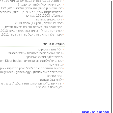
הרמטכ"ל בני גנץ הצדיע לגיבור ישראל מוני ניצני ז"ל
האם השואה יכולה לחזור על עצמה?
דריי מרטיני קוקטייל, נתי אלדר, אלרום, 2013, 192 עמודים
התקופה לקחה אותנו, יוחאי בן-נון – דיוקן, עמותת 
משהב"ט, 2003, 190 עמודים
זריקת אבנים כמוה כירי
דברי ימי אשקלון, גליון 17, אפריל 2013
הרב שלמה גורן, בעריכת אבי רט, ידיעות ספרים, 2013, 366 עמודים
אשת הסוד, אודליה כרמון, כנרת זמורה ביתן, 2013, 222 עמודים
קיצור תולדות האנושות, יובל נח הררי, דביר, 2011, 447 עמודים
הנקראים ביותר
חללי אסון המסוקים
גיבורי ישראל מרובי העיטורים – צדק היסטורי
מבצע "חלוץ" ומבצע "שרקרק"
ספרים על מלחמת יום הכיפורים - Yom Kipur books
מדחת יוסף
תמונות מאתר ההנצחה לחללי אסון המסוקים - אוקטובר
עצי משפחה (גניאלוגיה) - Family trees - genealogy
אתר הגבורה
ילדות בצל השואה
דרורי, עפר., "אין הכרעה מן האוויר בלבד", בתוך: שריון
25, מארס 2007, ע' 16