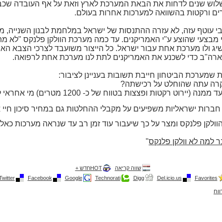
ם ורקטות בהשוואה למערכות אחרות בעולם.
י עוטף עזה, לא עזרה ההתנסות של ישראל במלחמת לבנון השנייה, מ
 מבצעי שהוצע ע"י האמריקנים. עד כמה מערכת הוולקן פלנקס "לא מת
ג ולו מערכת אחת עבור ישראל. כל הייצור משועבד לצרכי הצבא האמר
ארה"ב כדי לשכנע את האמריקנים לתת לנו מערכת אחת לרפואה.
ת שמערכת הביטחון חייבת תשובות בעניינן לציבור:
רה עתה שהוחלט על רכישתה?
 ממנה (יירוט רקטות ופצצות בטווח של כ-
1200 מטרים
) מי אחראי 
 חברות ישראליות משפיעים על מקבלי ההחלטות גם במחיר סיכון חיי
ולקן פלנקס ומצר על כך שיעבור עוד זמן רב עד שנראה מערכות כאל
בר למה לא וולקן פלנקס
"
שווה קריאה
HOTחדש +
Twitter
Facebook
Google
Technorati
Digg
Del.icio.us
Favorites
ווח