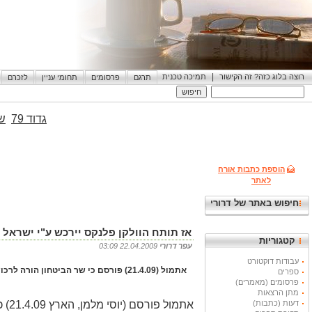
|
רוצה בלוג כזה? זה הקישור
תמיכה טכנית
תרגם
פרסומים
תחומי עניין
לזכרם
גדוד 79
שי
הוספת כתבות אורח
לאתר
חיפוש באתר של דרורי
אז תותח הוולקן פלנקס יירכש ע"י ישראל !
קטגוריות
עפר דרורי
22.04.2009 03:09
עבודות דוקטורט
אתמול (21.4.09) פורסם כי שר הביטחון הורה לרכוש את הוולקן פלנקס * מוטב מאוחר מאשר אף פעם *ועדיין מערכת הביטחון חייבת תשובות לציבור על העיכוב
ספרים
פרסומים (מאמרים)
מתן הרצאות
דעות (כתבות)
אתמול פורסם (יוסי מלמן, הארץ 21.4.09) כי שר הביטחון הורה לרכוש את הוולקן פלנקס. ראשית אומר כי מוטב מאוחר מאשר אף פעם.