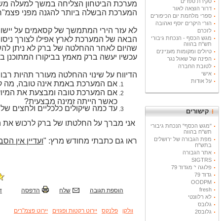
סקירת ספרים
דרור הוצאה לאור
המערכת הבשלה ביותר להגנה מפני פצמ"רי
ספרי מלחמת יום הכיפורים
הורי היקרים יוסף ואהובה
לא עזר הירי המתמשך של קסאמים על יישוב
לזכרם
מגש הכסף - הנכחת גיבורי
הבאה של המערכת לארץ אפילו לצורך ניסוי
תש"ח בהווה
שהיום לאחר ההחלטה של ברק לא ניתן להשי
טיולים ומקומות מעניינים
עכשיו יעשה ברק מאמץ בביקורו המתוכנן ב
הפינה של שאול נגר
לטובת החברה
אישי
הדיווח על שינוי ההחלטה מעורר תהיות רבו
על אודות
אם המערכת באמת אינה טובה, מה ק
אם המערכת טובה ומבצעת את המיועד
כאשר הייתה זמינה מבצעית?
עד כמה שיקולים כלכליים ולחצים של
קישורים
אני מברך על החלטתו של ברק לרכוש את הו
"מגש הכסף" הנכחת גיבורי
תש"ח בהווה
מפת הגבורה של ירושלים
ראו גם כתבתי מחודש מרץ: "
ועדיין אין הס
בתש"ח
אתר הגבורה
SIGTRS
פלוגה י' מגדוד 79
גדוד 79
OODPM
fresh
הוספת תגובה
שלח
הדפסה
ד
לא רלוונטי
גלובס
וולקן
פלנקס
יירוט רקטות ופגזים
יירוט פצמ"רים
גלובס2