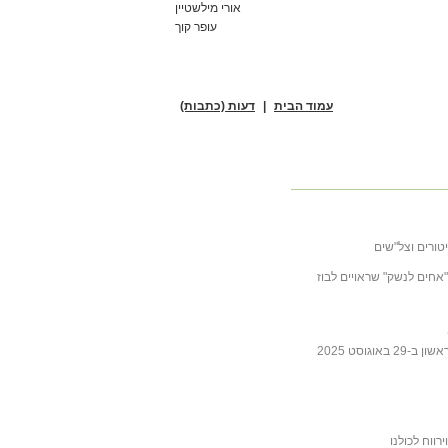
אורי מילשטיין
עופר קוך
עמוד הבית
|
דעות (כתבות)
טורים וצל"שים
ובה לכתבה של ליבסקינד מ- 31 באוקטובר 2025 "אחים לנשק" שראויים לבוז
גוסט 2025
ווח לכולנו