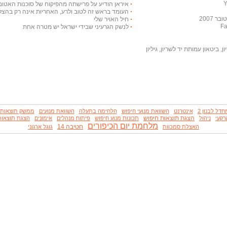
איראן הודיע על פרישתה מהפיקוח של סוכנות האטום
העומד בראש זה לטוב ולרע, האחריות אינה רק בהצלח
 2007
חיל האויר שלי
לנשק הגרעיני שבידי ישראל יש מטרה אחת
, ביטאון עמותת יד לשריון, גיליון
חדל לבנון 2
אינטרנט
השוואת מנועי חיפוש
הלחימה בתעלה
השוואת מנועים
ממשק תוצאות
הצגת תוצאות חיפוש
רקעי
ניהול
תכונות מנוע חיפוש
פיתוח מנהלים
אימונים
הצגת תוצאות
מלחמת יום הכיפורים
חטיבה 14
האצלת סמכוות
גוגל ארגוני