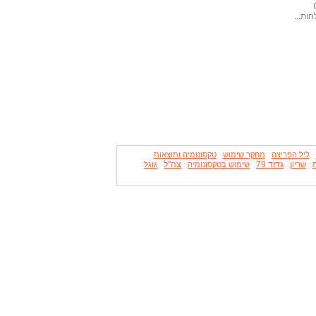
ות...
ליל הפריצה
מחקר שימוש
טקסונומיה ותוצאות
גדוד 79
צה"ל
שריון
שימוש בטקסונומיה
גוגל