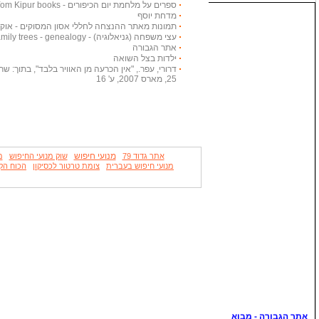
ספרים על מלחמת יום הכיפורים - Yom Kipur books
מדחת יוסף
תמונות מאתר ההנצחה לחללי אסון המסוקים - אוקטובר
עצי משפחה (גניאלוגיה) - Family trees - genealogy
אתר הגבורה
ילדות בצל השואה
דרורי, עפר., "אין הכרעה מן האוויר בלבד", בתוך: שריון
25, מארס 2007, ע' 16
מנועי חיפוש
אתר גדוד 79
שוק מנועי החיפוש
מ
מנועי חיפוש בעברית
צומת טרטור לכסיקון
הכוח הק