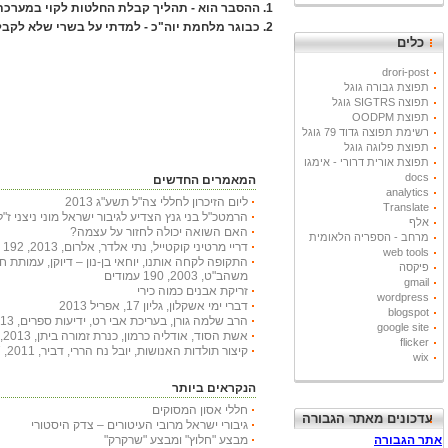
1.
ההסבר הוא - תהליך קבלת החלטות לקוי במערכת
2.
כבוגר מלחמת יוה"כ - למדתי על בשרי שלא לקב
כלים
drori-post
תפוצת גבורה גוגל
תפוצה SIGTRS גוגל
תפוצת OODPM
רשימת תפוצה גדוד 79 גוגל
תפוצת פלוגה גוגל
תפוצת אורית דרורי - אימגו
docs
המאמרים החדשים
analytics
ליום הזיכרון לחללי צה"ל תשע"ג 2013
Translate
הרמטכ"ל בני גנץ הצדיע לגיבור ישראל מוני ניצני ז"ל
אלף
האם השואה יכולה לחזור על עצמה?
מרחב - הספריה הלאומית
דריי מרטיני קוקטייל, נתי אלדר, אלרום, 2013, 192 עמודים
web tools
התקופה לקחה אותנו, יוחאי בן-נון – דיוקן, עמותת 
פיקסה
משהב"ט, 2003, 190 עמודים
gmail
זריקת אבנים כמוה כירי
wordpress
דברי ימי אשקלון, גליון 17, אפריל 2013
blogspot
הרב שלמה גורן, בעריכת אבי רט, ידיעות ספרים, 2013, 366 עמודים
google site
אשת הסוד, אודליה כרמון, כנרת זמורה ביתן, 2013, 222 עמודים
flicker
קיצור תולדות האנושות, יובל נח הררי, דביר, 2011, 447 עמודים
wix
הנקראים ביותר
חללי אסון המסוקים
עדכונים מאתר הגבורה
גיבורי ישראל מרובי העיטורים – צדק היסטורי
מבצע "חלוץ" ומבצע "שרקרק"