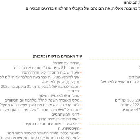
 הביטחון
ל כמובנת מאליה, את תבונתם של מקבלי ההחלטות בדרגים הבכירים
עוד מאמרים מ דעות (כתבות)
טרמפ ועם ישראל
גם אחרי 81 שנים ארה"ב זוכרת את גיבוריה
איגוד ישיבות ההסדר, לאן הדרדרתם?
איך להימנע מטעויות עבר בעת המלצה על חיילים לעי
חיל הים וההוצאה לאור של
נִפָּצַע וְנֵהָרֵג, אך לא ניסוג
תג
ציבורי....
סמל חדש למצטייני האלוף
טקס האזכרה השנתי לחללי מלחמת יום הכיפורים
למה הרב נבון לא מקיים את הערך שאליו הוא מטיף?
תגובה ל-"איש הימין הבודד" של בנימין בראון במקור ראשון ב-29 באו
דרעי והמשתמטים
ראש המוסד בקפיצת הדרך
ביבי סועד במשתה והחטופים נמקים...
קקיסטוקרטיה
מעשה נבלה והעדר התגובה למעשה חמור ממנו
למאיימים לרדת מהארץ, בבקשה תממשו את האיום ויר