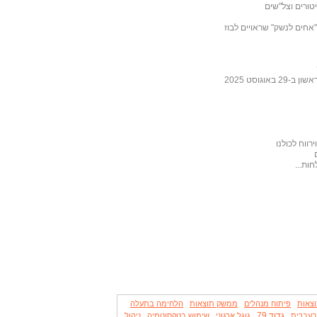
טורים וצל"שים
ובה לכתבה של ליבסקינד מ- 31 באוקטובר 2025 "אחים לנשק" שראויים לבוז
גוסט 2025
ווח לכולנו
ות...
וצאות
פיתוח מנהלים
ממשק תוצאות
הלחימה בתעלה
גדוד 79
 בעברית
גוגל ארגוני
שימוש בטקסונומיה
ניהול