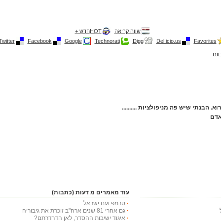
שווה קריאה
HOTחדש +
Twitter
Facebook
Google
Technorati
Digg
Del.icio.us
Favorites
ווח
הבנתי שיש פה מניפולציות ..........
אדם
עוד מאמרים מ דעות (כתבות)
טרמפ ועם ישראל
גם אחרי 81 שנים ארה"ב זוכרת את גיבוריה
איגוד ישיבות ההסדר, לאן הדרדרתם?