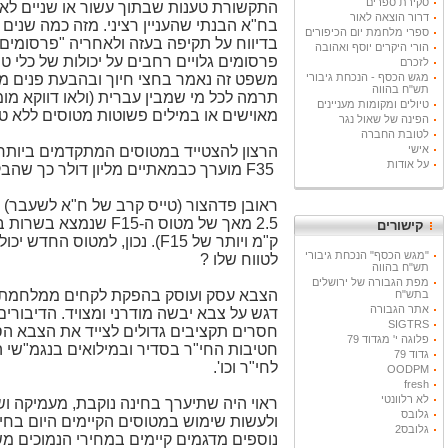
סקירת ספרים
התקשורת טענות שבתוך עשור או שניים לא 
דרור הוצאה לאור
בח"א הבנתי שהעניין רציני. מזה כמה שנים
ספרי מלחמת יום הכיפורים
בדיווח על תקיפה בעזה ולאחריה "פרסומים 
הורי היקרים יוסף ואהובה
פרסומים גלויים רחבים על יכולות של כלי 
לזכרם
מגש הכסף - הנכחת גיבורי
משפט זה נאמר בחצי חיוך ובהבעת פנים ממ
תש"ח בהווה
תרמה לכל מי שמבין עברית (ולאו דווקא מומ
טיולים ומקומות מעניינים
מאוישים או במילים פשוטות מטוסים ללא טי
הפינה של שאול נגר
לטובת החברה
אישי
הרצון להצטייד במטוסים המתקדמים ביותר ה
על אודות
F35
מוערך כבמאתיים מליון דולר כך שהבקשה שלנו מארה"ב ל-75 מטוסי קרב מסוג
2.5 מאך של מטוס ה-
F15
שנמצא בשרות בח"א). כו
קישורים
ק"מ
ויותר של
F15
). נכון, למטוס החדש יכו
"מגש הכסף" הנכחת גיבורי
לטווח שלו ?
תש"ח בהווה
מפת הגבורה של ירושלים
הצבא עסק ועוסק בהפקת לקחים ממלחמת לבנ
בתש"ח
אתר הגבורה
דגש על צבא יבשה מודרני ומצויד. הדיבורי
SIGTRS
פלוגה י' מגדוד 79
חטיבות החי"ר בסדיר ובמילואים בנגמ"שי
גדוד 79
לחי"ר וכו'.
OODPM
fresh
לא רלוונטי
ראוי היה שתיערך בחינה נוקבת, מעמיקה ושו
גלובס
ולעשות שימוש במטוסים הקיימים היום בחי
גלובס2
נוספים מדגמים קיימים במחירי הנמוכים מ