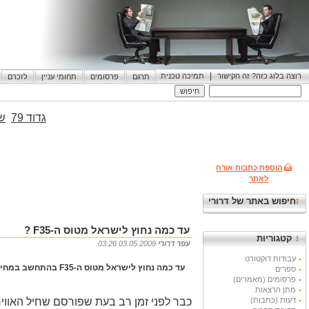
|
רוצה בלוג כזה? זה הקישור
תמיכה טכנית
תרגם
פרסומים
תחומי עניין
לזכרם
גדוד 79
שי
הוספת כתבות אורח
לאתר
חיפוש באתר של דרורי
עד כמה נחוץ לישראל מטוס ה-F35 ?
קטגוריות
עפר דרורי
03.05.2009 03:26
עבודות דוקטורט
עד כמה נחוץ לישראל מטוס ה-F35 בהתחשב במחירו (מאתיים מליון דולר למטוס בודד) מול צרכי צבא היבשה שעלותם קטנה בהרבה והם נדחים מחוסר תקציב ?
ספרים
פרסומים (מאמרים)
מתן הרצאות
דעות (כתבות)
כבר לפני זמן רב בעת שפורסם שחיל האווי