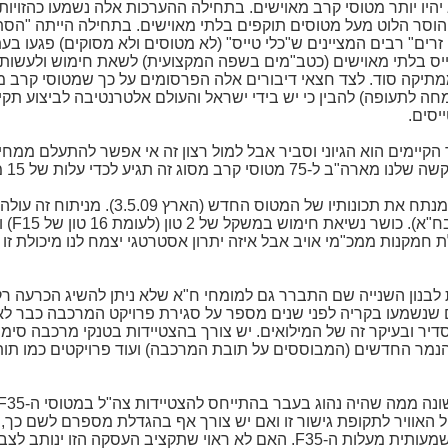
יהיו יותר מטוסי קרב מאוישים. בתחילה ההערכות אלה נשמעו כהזויו
 הוסר הלוט מעל מטוסים תוקפים בלתי מאוישים. בתחילה הייתה "הסת
זרים" רבים המציינים ש"כלי טייס" (לא מטוסים ולא מסוקים) פגעו בע
טייס בלתי מאוישים (כטב"מים בשפה המקצועית) לשאת חימוש ולעשות 
תיקה סוד. לצד חצאי דיבורים אלה הפרסומים על כך שמטוסי קרב מאו
חה לתעופה) להבין כי יש בידי ישראל והעולם אלטרנטיבה לביצוע תקי
יסים.
קיימים הוא הגיוני וסביר אבל למול רצון זה אי אפשר להתעלם ממחי
 זה תגיע לכדי עלות של 15 מיליארד דולר.
שר נשיאת חימוש במשקל של 2 טון (לעומת 16 טון של
F15
) 
לת חמקנות ממכ"מי אויב אבל איזה יתרון אסטרטגי יצמח לנו מיכולת 
ון השנייה שם התברר גם למומחי ח"א שלא ניתן להשיג הכרעה רק מת
ם שנשמעו בקריה לפני שנים מספר על סגירת פרויקט המרכבה כבר לא 
 הנמר החדשים (המבוססים על תובת המרכבה) ועוד פרויקטים כמו ת
נה ממה שהיה נהוג בעבר בהתייחס להצטיידות צה"ל במטוסי ה-F35
ל האוויר לתקופת גישור זו ואם יש צורך אף בהגדלת מספרם לשם כך
שמעותית מעלות ה-
F35
. האם לא ראוי שתקציב העסקה הזו ינותב לצב