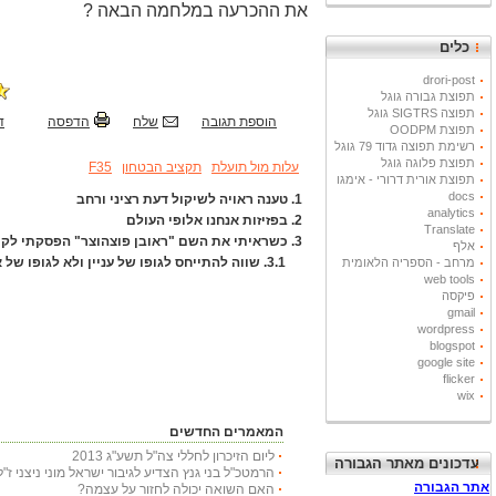
את ההכרעה במלחמה הבאה ?
כלים
drori-post
תפוצת גבורה גוגל
תפוצה SIGTRS גוגל
הוספת תגובה
שלח
הדפסה
ד
תפוצת OODPM
רשימת תפוצה גדוד 79 גוגל
תפוצת פלוגה גוגל
עלות מול תועלת
תקציב הבטחון
F35
תפוצת אורית דרורי - אימגו
docs
1.
טענה ראויה לשיקול דעת רציני ורחב
analytics
2.
בפזיזות אנחנו אלופי העולם
Translate
3.
כשראיתי את השם "ראובן פוצהוצר" הפסקתי לקרוא. 
אלף
3.1.
שווה להתייחס לגופו של עניין ולא לגופו של 
מרחב - הספריה הלאומית
web tools
פיקסה
gmail
wordpress
blogspot
google site
flicker
wix
המאמרים החדשים
ליום הזיכרון לחללי צה"ל תשע"ג 2013
עדכונים מאתר הגבורה
הרמטכ"ל בני גנץ הצדיע לגיבור ישראל מוני ניצני ז"ל
האם השואה יכולה לחזור על עצמה?