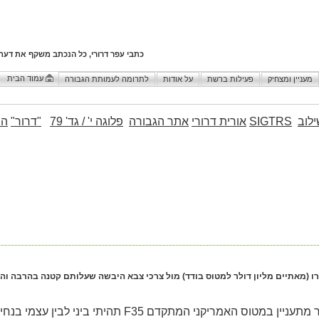
כתבי עפר דרורי, כל הנכתב משקף את דעת
עמוד הבית
מעניין ומצחיק
פעילות ברשת
על אודות
לתרומה לעמותת הגבורה
לוב
SIGTRS
אורית דרורי
אתר הגבורה
פלוגה י' / גד' 79
"דרור"
הו
ר מתעניין במטוס האמריקני המתקדם
F35
תהיתי ביני לבין עצמי בנחיצ