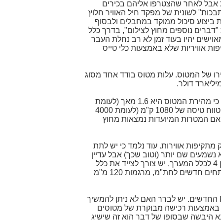
ת אבל לאחר שהצטרפו אליהם בכירים
בכות" לשונית של מפקד חיל האוויר חלוץ
ת ביצוע סיכול ממוקד במחבלים ולבסוף
"דברים נוספים מחוץ לצילום", בדרך כלל
ישים יהיו בעוד זמן לא רב נחלת העבר
פות אוויריות שלא באמצעות כלי טייס
רו של המטוס. עלות מטוס בודד אחד מסוג
ראובן פדהצור (טייס קרב של ח"א לשעבר) מנתח את תכונותיו של המטוס החדש (הארץ 3.5.09). מניתוח זה עולה כי מהירת המטוס היא 1.6 מאך (לעומת
וטווח טיסה של
1080 ק"מ
(לעומת
4000
זו אם המטרות המיועדות נמצאות מחוץ
קיפות אווירות. עוד נלמד כי יש לתת
נשמעים שם יותר (וטוב שכך) אבל עדיין
חסרים תקציבים גדולים לצייד את הצבא הסדיר ובעיקר זה של המילואים. יש צורך בהצטיידות בטנקי מרכבה סימן 4 לכלל המערך, יש צורך לצייד את כלל
ותחים חדשים לחת"מ, מרגמות
120 מ"מ
החדשים. יש לברר האם לא ניתן להמשיך
, באמצעות רכישה מבוקרת של מטוסים
א היבשה שבסופו של דבר הוא זה שישיג