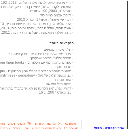
דריי מרטיני קוקטייל, נתי אלדר, אלרום, 2013, 192 עמודים
התקופה לקחה אותנו, יוחאי בן-נון – דיוקן, עמותת 
משהב"ט, 2003, 190 עמודים
זריקת אבנים כמוה כירי
דברי ימי אשקלון, גליון 17, אפריל 2013
הרב שלמה גורן, בעריכת אבי רט, ידיעות ספרים, 2013, 366 עמודים
אשת הסוד, אודליה כרמון, כנרת זמורה ביתן, 2013, 222 עמודים
קיצור תולדות האנושות, יובל נח הררי, דביר, 2011, 447 עמודים
הנקראים ביותר
חללי אסון המסוקים
גיבורי ישראל מרובי העיטורים – צדק היסטורי
מבצע "חלוץ" ומבצע "שרקרק"
ספרים על מלחמת יום הכיפורים - Yom Kipur books
מדחת יוסף
תמונות מאתר ההנצחה לחללי אסון המסוקים - אוקטובר
עצי משפחה (גניאלוגיה) - Family trees - genealogy
אתר הגבורה
ילדות בצל השואה
דרורי, עפר., "אין הכרעה מן האוויר בלבד", בתוך: שריון
25, מארס 2007, ע' 16
מנועי חיפוש
אינטרנט
ליל הפריצה
אתר גדוד 79
מחק
חטיבה 14
הצגת תוצאות חיפוש
צה"ל
שריון
צומת טר