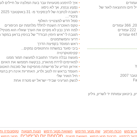
איך להימנע מטעויות עבר בעת המלצה על חיילים לעי
חיל הים וההוצאה לאור של
נִפָּצַע וְנֵהָרֵג, אך לא ניסוג
תג
ציבורי....
סמל חדש למצטייני האלוף
טקס האזכרה השנתי לחללי מלחמת יום הכיפורים
למה הרב נבון לא מקיים את הערך שאליו הוא מטיף?
תגובה ל-"איש הימין הבודד" של בנימין בראון במקור ראשון ב-29 באו
דרעי והמשתמטים
ראש המוסד בקפיצת הדרך
ביבי סועד במשתה והחטופים נמקים...
קקיסטוקרטיה
מעשה נבלה והעדר התגובה למעשה חמור ממנו
למאיימים לרדת מהארץ, בבקשה תממשו את האיום ויר
איראן הודיע על פרישתה מהפיקוח של סוכנות האטום
העומד בראש זה לטוב ולרע, האחריות אינה רק בהצלח
 2007
חיל האויר שלי
לנשק הגרעיני שבידי ישראל יש מטרה אחת
, ביטאון עמותת יד לשריון, גיליון
ר שימוש
הכוח הקרקעי
שוק מנועי החיפוש
השוואת מנועי חיפוש
הצגת תוצאות
טקסונומיה ות
מלחמת יום הכיפורים
טור לכסיקון
תכונות מנוע חיפוש
השוואת מנועים
מנועי חיפוש