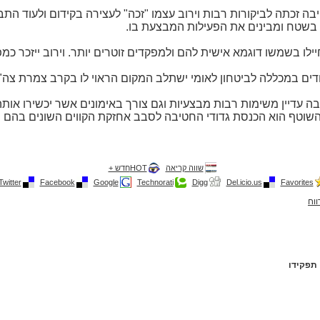
ה זכתה לביקורות רבות וירוב עצמו "זכה" לעצירה בקידום ולעוד התב
 בשטח ומבינים את הפעילות המבצעת בו.
לו בשמשו דוגמא אישית להם ולמפקדים זוטרים יותר. וירוב ייזכר כ
דים במכללה לביטחון לאומי ישתלב המקום הראוי לו בקרב צמרת צה"
עדיין משימות רבות מבצעיות וגם צורך באימונים אשר יכשירו אותה 
שוטף הוא הכנסת גדודי החטיבה לסבב אחזקת הקווים השונים בהם מצו
שווה קריאה
HOTחדש +
Twitter
Facebook
Google
Technorati
Digg
Del.icio.us
Favorites
ווח
 תפקידו