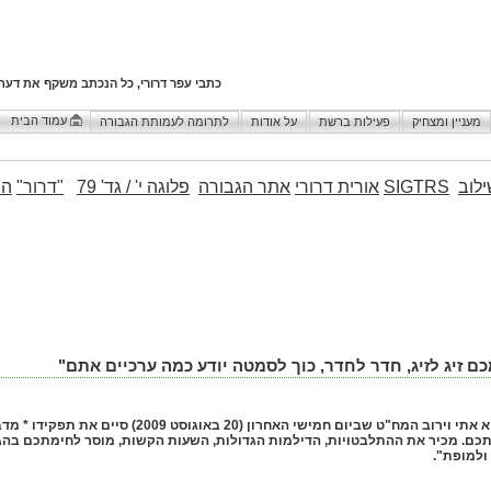
כתבי עפר דרורי, כל הנכתב משקף את דעת
עמוד הבית
מעניין ומצחיק
פעילות ברשת
על אודות
לתרומה לעמותת הגבורה
לוב
SIGTRS
אורית דרורי
אתר הגבורה
פלוגה י' / גד' 79
"דרור"
הו
כם זיג לזיג, חדר לחדר, כוך לסמטה יודע כמה ערכיים אתם"
נראה כי המפקד שמזוהה ביותר עם חטיבת כפיר הוא אתי וירוב
ם. מכיר את ההתלבטויות, הדילמות הגדולות, השעות הקשות, מוסר לחימתכם בהגנה 
ולמופת".