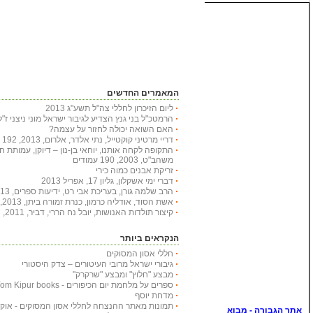
המאמרים החדשים
ליום הזיכרון לחללי צה"ל תשע"ג 2013
הרמטכ"ל בני גנץ הצדיע לגיבור ישראל מוני ניצני ז"ל
האם השואה יכולה לחזור על עצמה?
דריי מרטיני קוקטייל, נתי אלדר, אלרום, 2013, 192 עמודים
התקופה לקחה אותנו, יוחאי בן-נון – דיוקן, עמותת 
משהב"ט, 2003, 190 עמודים
זריקת אבנים כמוה כירי
דברי ימי אשקלון, גליון 17, אפריל 2013
הרב שלמה גורן, בעריכת אבי רט, ידיעות ספרים, 2013, 366 עמודים
אשת הסוד, אודליה כרמון, כנרת זמורה ביתן, 2013, 222 עמודים
קיצור תולדות האנושות, יובל נח הררי, דביר, 2011, 447 עמודים
הנקראים ביותר
חללי אסון המסוקים
גיבורי ישראל מרובי העיטורים – צדק היסטורי
מבצע "חלוץ" ומבצע "שרקרק"
ספרים על מלחמת יום הכיפורים - Yom Kipur books
מדחת יוסף
תמונות מאתר ההנצחה לחללי אסון המסוקים - אוקטובר