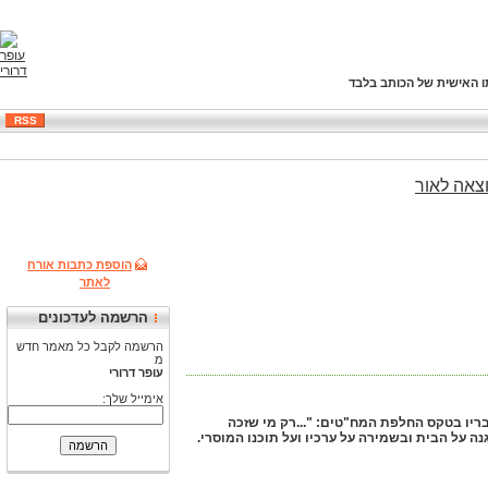
ו האישית של הכותב בלבד
RSS
צאה
לאור
הוספת כתבות אורח
לאתר
הרשמה לעדכונים
הרשמה לקבל כל מאמר חדש
מ
עופר דרורי
אימייל שלך:
 המח"ט שביום חמישי האחרון (20 באוגוסט 2009) סיים את תפקידו * מדבריו בטקס החלפת המח"טים: "...רק מי שזכה
על הבית ובשמירה על ערכיו ועל תוכנו המוסרי.