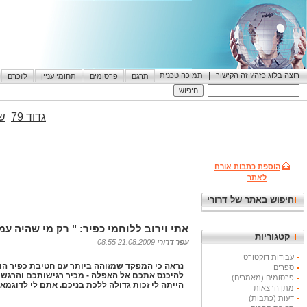
|
רוצה בלוג כזה? זה הקישור
תמיכה טכנית
תרגם
פרסומים
תחומי עניין
לזכרם
גדוד 79
שי
הוספת כתבות אורח
לאתר
חיפוש באתר של דרורי
אתי וירוב ללוחמי כפיר: " רק מי שהיה עמ
קטגוריות
עפר דרורי
21.08.2009 08:55
עבודות דוקטורט
ספרים
להיכנס אתכם אל האפלה - מכיר רגישותכם והרגשתכ
פרסומים (מאמרים)
הייתה לי זכות גדולה ללכת בניכם. אתם לי לדוגמא 
מתן הרצאות
דעות (כתבות)