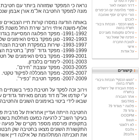
סקירת ספרים
דרור הוצאה לאור
ספרי מלחמת יום הכיפורים
מונה למפקד החטיבה אל"מ אורן אבמן שנכ
הורי היקרים יוסף ואהובה
לזכרם
באותה הודעה נמסרו קורות חייו הצבאיים של
מגש הכסף - הנכחת גיבורי
אלוף-משנה איתי וירוב שירת החל משנת 1985 כלוחם ומפקד בחטיבת הצנחנים.
תש"ח בהווה
טיולים ומקומות מעניינים
1991-1992- מפקד הפלוגה המסייעת בגדוד "פתן" של חטיבת הצנחנים.
הפינה של שאול נגר
1992-1993- סגן מפקד בסיס האימונים של חטיבת הצנחנים.
לטובת החברה
1993-1997- שירות במפקדת חטיבת הצנחנים.
אישי
1998-1999- מפקד גדוד "פתן" בחטיבת הצנחנים.
על אודות
1999-2001- מפקד בסיס האימונים של חטיבת הצנחנים.
2001-2003- לימודים בלונדון.
2003-2005- מפקד עוצבת "חירם".
קישורים
2005-2007- מפקד המכללה לפיקוד טקטי.
2007-2009- מפקד חטיבת "כפיר".
"מגש הכסף" הנכחת גיבורי
תש"ח בהווה
מפת הגבורה של ירושלים
וירוב זכה לפקד על חטיבת כפיר בשנתיים
בתש"ח
ע"י קודמו אל"מ דוד מנחם מאיחוד גדודים 
אתר הגבורה
שבאו לידי ביטוי באימונים השונים והחטי
SIGTRS
פלוגה י' מגדוד 79
גדוד 79
החטיבה הייתה ועדיין אחראית על מרבית פע
OODPM
בעיקר השב"כ לרגיעה כמעט מוחלטת בשטחי 
fresh
בתקופתו פורסמו מספר מקרים של פגיעה לכ
לא רלוונטי
התקשורת השונים מצאו בחטיבה שק חבטות 
גלובס
גלובס2
את תוכניתה המתלהמת של אילנה דיין אש