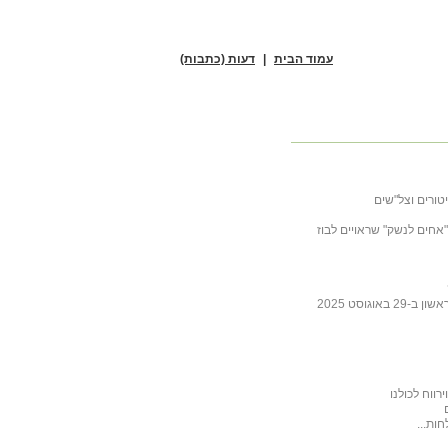
עמוד הבית
|
דעות (כתבות)
טורים וצל"שים
ובה לכתבה של ליבסקינד מ- 31 באוקטובר 2025 "אחים לנשק" שראויים לבוז
גוסט 2025
ווח לכולנו
ות...