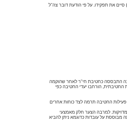
ראה כי המפקד שמזוהה ביותר עם חטיבת כפיר הוא אתי וירוב המח"ט שביום חמישי האחרון (20 באוגוסט 2009) סיים את תפקידו. על פי הודעת דובר צה"ל
טיבה התבססה כחטיבת חי"ר לאחר שהוקמה
ת החטיבתית, הורחבו יעדי החטיבה כפי
. פעילות החטיבה תרמה לצד כוחות אחרים
מדויקות. למרבה הצער חלק מאמצעי
מבוססת על עובדות כדוגמא ניתן להביא