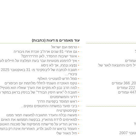
עוד מאמרים מ דעות (כתבות)
טרמפ ועם ישראל
גם אחרי 81 שנים ארה"ב זוכרת את גיבוריה
איגוד ישיבות ההסדר, לאן הדרדרתם?
איך להימנע מטעויות עבר בעת המלצה על חיילים לעי
חיל הים וההוצאה לאור של
נִפָּצַע וְנֵהָרֵג, אך לא ניסוג
תג
ציבורי....
סמל חדש למצטייני האלוף
טקס האזכרה השנתי לחללי מלחמת יום הכיפורים
למה הרב נבון לא מקיים את הערך שאליו הוא מטיף?
תגובה ל-"איש הימין הבודד" של בנימין בראון במקור ראשון ב-29 באו
דרעי והמשתמטים
ראש המוסד בקפיצת הדרך
ביבי סועד במשתה והחטופים נמקים...
קקיסטוקרטיה
מעשה נבלה והעדר התגובה למעשה חמור ממנו
למאיימים לרדת מהארץ, בבקשה תממשו את האיום ויר
איראן הודיע על פרישתה מהפיקוח של סוכנות האטום
העומד בראש זה לטוב ולרע, האחריות אינה רק בהצלח
 2007
חיל האויר שלי