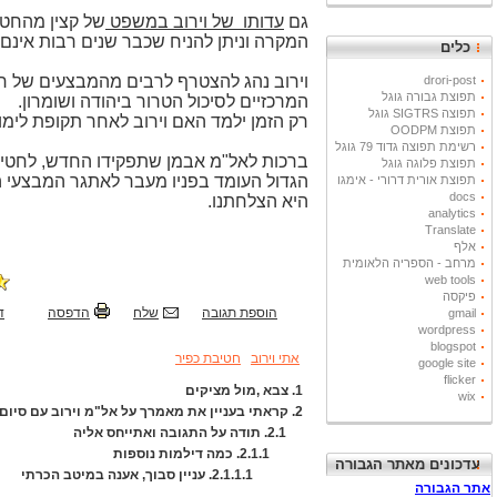
גם
עדותו
של וירוב במשפט
של קצין מהחטיב
המקרה וניתן להניח שכבר שנים רבות אינם
כלים
וירוב נהג להצטרף לרבים מהמבצעים של חיי
drori-post
תפוצת גבורה גוגל
המרכזיים לסיכול הטרור ביהודה ושומרון.
תפוצה SIGTRS גוגל
רק הזמן ילמד האם וירוב לאחר תקופת לימו
תפוצת OODPM
רשימת תפוצה גדוד 79 גוגל
ברכות לאל"מ אבמן שתפקידו החדש, לחטיבה 
תפוצת פלוגה גוגל
הגדול העומד בפניו מעבר לאתגר המבצעי ה
תפוצת אורית דרורי - אימגו
docs
היא הצלחתנו.
analytics
Translate
אלף
מרחב - הספריה הלאומית
web tools
פיקסה
הוספת תגובה
שלח
הדפסה
ד
gmail
wordpress
blogspot
אתי וירוב
חטיבת כפיר
google site
flicker
1.
צבא ,מול מציקים
wix
2.
קראתי בעניין את מאמרך על אל"מ וירוב עם סיום
2.1.
תודה על התגובה ואתייחס אליה
2.1.1.
כמה דילמות נוספות
עדכונים מאתר הגבורה
2.1.1.1.
עניין סבוך, אענה במיטב הכרתי