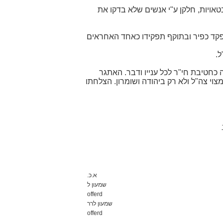
טאויות, חלקן ע"י אנשים שלא בדקו את
מפקד כפיר ובתוקף תפקידו כאחד האחראים
ל.
כחטיבת חי"ר לכל ענייו ודבר. האתגר
י צה"ל ולא רק ביהודה ושומרון. הצלחתו
א.כ.
שמעון ל
offerd
שמעון לרר
offerd