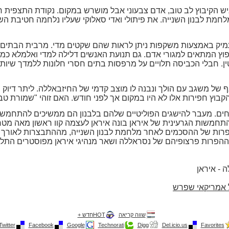
איש הקיבוץ לב טוב, אדם צבעוני אבל מושרש במקום. נקודת התצפית חו
מיק באמצעות משקפות ניתן לראות שהם שקטים מדי. מרבית הבתים
יפוץ המתאים למגורי אדם. גם תנועת האנשים דלילה למדי ואלמלא כמ
ין. חבלי הכביסה תלויים על מרפסות בתים חסרי חלונות ללמדך שיו
 של משגב עם הולך ונבנה לו מוצב קדמי של החיזבאללה. ליתר דיוק
קבוץ חפירות אלו לא היו במקום אך לפני חודש. האם זוהי "שמורת 
 נחים. מעבר להישגים הפוליטיים שלהם בלבנון הם ממשיכים להתחמש
תחמשות הגרעינית של איראן בונה איראן לעצמה קוו ראשון מאה מטר מג
רות של ההסכמים לאחר מלחמת לבנון השנייה, מההתבצרות לאורך גב
הפרות פרצופיהם של נסראללה ושאר מנהיגי איראן מפוסטרים התלויי
ל אמריקאי שפרש
שווה קריאה
HOTחדש +
Twitter
Facebook
Google
Technorati
Digg
Del.icio.us
Favorites