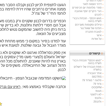
סקירת ספרים
דרור הוצאה לאור
הגענו לתצפית לכיוון לבנון וקבלנו הסבר מ
ספרי מלחמת יום הכיפורים
הורי היקרים יוסף ואהובה
לוחמי החי"ר של צה"ל.
לזכרם
מגש הכסף - הנכחת גיבורי
הכפרים בדרום לבנון שקטים ורק במבט מע
תש"ח בהווה
אבל הם חסרי דלתות וחלונות, לא בדיוק ש
טיולים ומקומות מעניינים
הפינה של שאול נגר
ברוח ניתן היה לחשוב שהמקום נטוש לחלוט
לטובת החברה
מצביעים על הונאה.
אישי
על אודות
עוד למדנו בסיור במקום כי ממש מתחת לאף
מגדר הגבול על גבעה שולטת. לטענת איש ה
אין ספק נסראללה וארגונו לא שוקטים ולא
קישורים
ישראל והעולם (לצערי מעט מדי) עסוקים בה
"מגש הכסף" הנכחת גיבורי
בארץ נוח להיות שאננים, להתעלם מכל ההפ
תש"ח בהווה
הדגל הצהוב של החיזבאללה. משקיפים על ה
מפת הגבורה של ירושלים
לבנון.
בתש"ח
אתר הגבורה
SIGTRS
פלוגה י' מגדוד 79
גדוד 79
וכתבה שקבלתי באמצע מאי,
ראיון עם גנר
OODPM
fresh
לא רלוונטי
גלובס
גלובס2