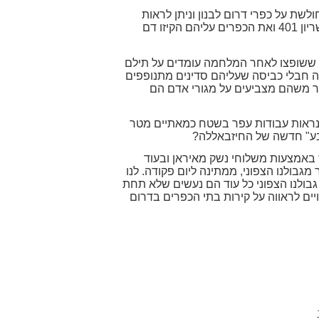
לשת על כפרי דרום לבנון וניתן לראות
ממנה אתרים נרחבים שהיו זירת לחימה במלחמת לבנון השנייה. את פיתולי ואדי סאלוקי שעליו נלחמה חטיבת השריון 401 ואת הכפרים עליהם הקיזו דם
 ששופצו לאחר המלחמה עומדים על תילם
ה חבלי כביסה שעליהם סדינים מתנופפים
תר משהם מצביעים על מגורי אדם הם
 נראות עבודות עפר בשטח כמאתיים מטר
טבע" חדשה של החיזבאללה?
 באמצעות משלוחי נשק מאיראן ובעוד
בולנו הצפוני, ממתינה ליום פקודה. לנו
ולנו הצפוני כל עוד הם נעשים שלא תחת
ם לראווה על קירות בתי הכפרים בדרום