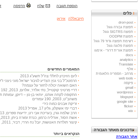
הוספת תגובה
שלח
הדפסה
ד
כלים
חיזבאללה
איראן
drori-post
תפוצת גבורה גוגל
תפוצה SIGTRS גוגל
תפוצת OODPM
רשימת תפוצה גדוד 79 גוגל
תפוצת פלוגה גוגל
תפוצת אורית דרורי - אימגו
docs
analytics
Translate
אלף
המאמרים החדשים
מרחב - הספריה הלאומית
ליום הזיכרון לחללי צה"ל תשע"ג 2013
web tools
הרמטכ"ל בני גנץ הצדיע לגיבור ישראל מוני ניצני ז"ל
פיקסה
האם השואה יכולה לחזור על עצמה?
gmail
דריי מרטיני קוקטייל, נתי אלדר, אלרום, 2013, 192 עמודים
wordpress
התקופה לקחה אותנו, יוחאי בן-נון – דיוקן, עמותת 
blogspot
משהב"ט, 2003, 190 עמודים
google site
זריקת אבנים כמוה כירי
flicker
דברי ימי אשקלון, גליון 17, אפריל 2013
wix
הרב שלמה גורן, בעריכת אבי רט, ידיעות ספרים, 2013, 366 עמודים
אשת הסוד, אודליה כרמון, כנרת זמורה ביתן, 2013, 222 עמודים
קיצור תולדות האנושות, יובל נח הררי, דביר, 2011, 447 עמודים
עדכונים מאתר הגבורה
הנקראים ביותר