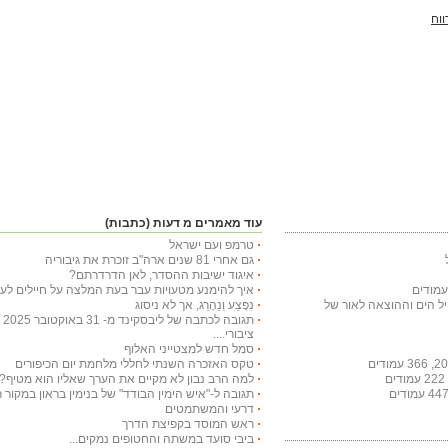
ווח
עוד מאמרים מ דעות (כתבות)
טרמפ ועם ישראל
גם אחרי 81 שנים ארה"ב זוכרת את גיבוריה
איגוד ישיבות ההסדר, לאן הדרדרתם?
איך להימנע מטעויות עבר בעת המלצה על חיילים לעי
חיל הים וההוצאה לאור של
נִפָּצַע וְנֵהָרֵג, אך לא ניסוג
תג
ציבורי....
סמל חדש למצטייני האלוף
טקס האזכרה השנתי לחללי מלחמת יום הכיפורים
למה הרב נבון לא מקיים את הערך שאליו הוא מטיף?
תגובה ל-"איש הימין הבודד" של בנימין בראון במקור ראשון ב-29 באו
דרעי והמשתמטים
ראש המוסד בקפיצת הדרך
ביבי סועד במשתה והחטופים נמקים...