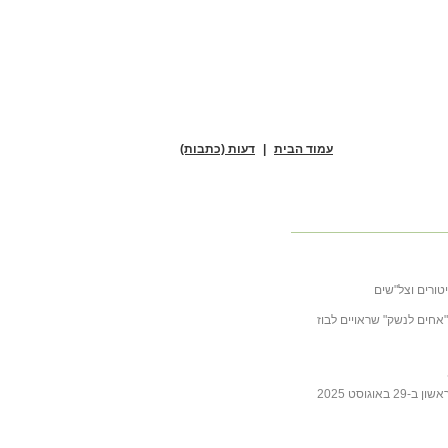
עמוד הבית
|
דעות (כתבות)
טורים וצל"שים
ובה לכתבה של ליבסקינד מ- 31 באוקטובר 2025 "אחים לנשק" שראויים לבוז
גוסט 2025