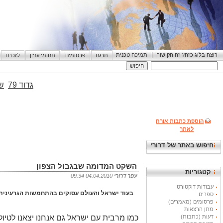
|
רוצה בלוג כזה? זה הקישור
תמיכה טכנית
תרגם
פרסומים
תחומי עניין
לזכרם
גדוד 79
שי
הוספת כתבות אורח
לאתר
חיפוש באתר של דרורי
השקט המדומה שבגבול הצפון
קטגוריות
עפר דרורי
04.04.2010 09:34
עבודות דוקטורט
בעוד ישראל והעולם עסוקים בהתחמשות הגרעינית ש
ספרים
פרסומים (מאמרים)
מתן הרצאות
דעות (כתבות)
כמו מרבית עם ישראל גם אנחנו יצאנו לטיול