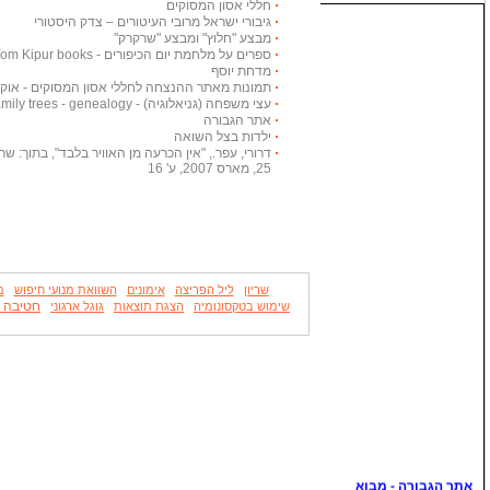
חללי אסון המסוקים
גיבורי ישראל מרובי העיטורים – צדק היסטורי
מבצע "חלוץ" ומבצע "שרקרק"
ספרים על מלחמת יום הכיפורים - Yom Kipur books
מדחת יוסף
תמונות מאתר ההנצחה לחללי אסון המסוקים - אוקטובר
עצי משפחה (גניאלוגיה) - Family trees - genealogy
אתר הגבורה
ילדות בצל השואה
דרורי, עפר., "אין הכרעה מן האוויר בלבד", בתוך: שריון
25, מארס 2007, ע' 16
שריון
ליל הפריצה
אימונים
השוואת מנועי חיפוש
מ
חטיבה 14
שימוש בטקסונומיה
הצגת תוצאות
גוגל ארגוני