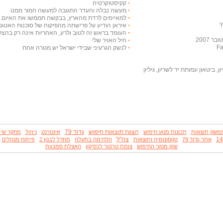
קקיסטוקרטיה
מעשה נבלה והעדר התגובה למעשה חמור ממנו
למאיימים לרדת מהארץ, בבקשה תממשו את האיום ויר
איראן הודיע על פרישתה מהפיקוח של סוכנות האטום
העומד בראש זה לטוב ולרע, האחריות אינה רק בהצלח
 2007
חיל האויר שלי
לנשק הגרעיני שבידי ישראל יש מטרה אחת
, ביטאון עמותת יד לשריון, גיליון
הצגת תוצאות חיפוש
גדוד 79
משק תוצאות
תכונות מנוע חיפוש
אינטרנט
ניהול
מחקר שי
צה"ל
אתר גדוד 79
טקסונומיה ותוצאות
הלחימה בתעלה
מחדל לבנון 2
פיתוח מנהלים
שוק מנועי החיפוש
צומת טרטור לכסיקון
האצלת סמכוות