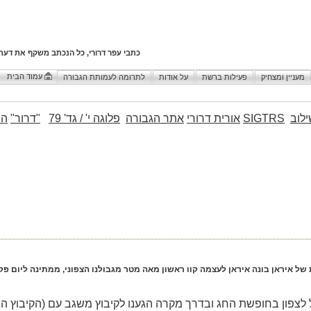
כתבי עפר דרורי, כל הנכתב משקף את דעת
עמוד הבית
מעניין ומצחיק
פעילות ברשת
על אודות
לתרומה לעמותת הגבורה
לוב
SIGTRS
אורית דרורי
אתר הגבורה
פלוגה י' / גד' 79
"דרור"
הו
ל איראן בונה איראן לעצמה קוו ראשון מאה מטר מגבולנו הצפוני, ממתינה ליום פק
 לצפון בחופשת החג ובדרך מקרה הגענו לקיבוץ משגב עם (הקיבוץ הצפו