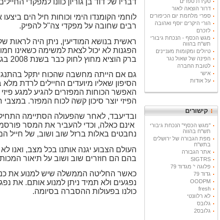
דבריו של דוד בן גוריון כוונו למפקדי החי
סקירת ספרים
דרור הוצאה לאור
ספרי מלחמת יום הכיפורים
לוחמי הקומנדו הימי וכוחות חיל הים ביצע
הורי היקרים יוסף ואהובה
רבים שחובה על מפקדי צה"ל להפיק.
לזכרם
מגש הכסף - הנכחת גיבורי
ראשית בנושא המודיעין, ניתן היה לראות של
תש"ח בהווה
הפגנות לא יכול לצאת למשימה כשאינו חמו
טיולים ומקומות מעניינים
ברק הוציא מחוץ לחוק כבר בשנת 2008 בגלל היותו בעל קשרים לארגוני טרור. כיצד יתכן שתכנון משימת ההשתלטות אינו לוקח בחשבון את הנתון הזה?
הפינה של שאול נגר
לטובת החברה
גם אם הייתה מחשבה שהכוח יתקל בהתנגדות
אישי
על אודות
הסיפון שאליו מיועדים החיילים לרדת מלא ב
האפשר הכוחות המפזרים להגיע למגע פיזי 
הפיזי יוצר סיכון קשה לכוח המפזר. במצבי 
קישורים
ובדיעבד, לאחר שהפעולה הסתיימה התחיל תה
אינם כאלה, וכדי להעביר את המסר פורסמ
"מגש הכסף" הנכחת גיבורי
תש"ח בהווה
נחבטים באלות ברזל שוב ושוב, של חייל המו
מפת הגבורה של ירושלים
בתש"ח
העולם הצבוע יגנה אותנו בכל מצב, ואנו לא
אתר הגבורה
בהם הם חוזרים שוב ושוב על תיאור המכות
SIGTRS
פלוגה י' מגדוד 79
כאשר החליטה הממשלה שיש למנוע את כניס
גדוד 79
נפגעים ולא תמיד ניתן למנוע אותם. את נפג
OODPM
fresh
כולנו בפעולות ההסברה בסיומה.
לא רלוונטי
גלובס
גלובס2