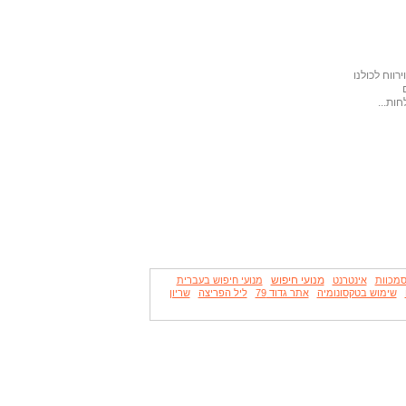
ווח לכולנו
ות...
מנועי חיפוש
מכוות
אינטרנט
מנועי חיפוש בעברית
שימוש בטקסונומיה
אתר גדוד 79
ליל הפריצה
שריון