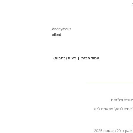
Anonymous
offerd
עמוד הבית
|
דעות (כתבות)
טורים וצל"שים
ובה לכתבה של ליבסקינד מ- 31 באוקטובר 2025 "אחים לנשק" שראויים לבוז
גוסט 2025