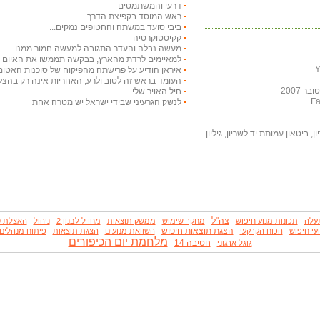
דרעי והמשתמטים
ראש המוסד בקפיצת הדרך
ביבי סועד במשתה והחטופים נמקים...
קקיסטוקרטיה
מעשה נבלה והעדר התגובה למעשה חמור ממנו
למאיימים לרדת מהארץ, בבקשה תממשו את האיום ויר
איראן הודיע על פרישתה מהפיקוח של סוכנות האטום
העומד בראש זה לטוב ולרע, האחריות אינה רק בהצלח
 2007
חיל האויר שלי
לנשק הגרעיני שבידי ישראל יש מטרה אחת
, ביטאון עמותת יד לשריון, גיליון
צה"ל
עלה
תכונות מנוע חיפוש
מחקר שימוש
ממשק תוצאות
מחדל לבנון 2
ניהול
האצלת ס
הצגת תוצאות חיפוש
עי חיפוש
הכוח הקרקעי
השוואת מנועים
הצגת תוצאות
פיתוח מנהלים
מלחמת יום הכיפורים
חטיבה 14
גוגל ארגוני