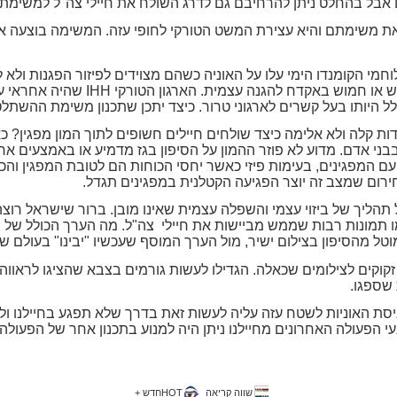
ילים אבל בהחלט ניתן להרחיבם גם לדרג השולח את חיילי צה"ל למשימת
ו את משימתם והיא עצירת המשט הטורקי לחופי עזה. המשימה בוצעה א
וחמי הקומנדו הימי עלו על האוניה כשהם מצוידים לפיזור הפגנות ולא
ש או חמוש באקדח להגנה עצמית. הארגון הטורקי
IHH
שהיה אחראי על
 קלה ולא אלימה כיצד שולחים חיילים חשופים לתוך המון מפגין? כא
בני אדם. מדוע לא פוזר ההמון על הסיפון בגז מדמיע או באמצעים אח
עם המפגינים, בעימות פיזי כאשר יחסי הכוחות הם לטובת המפגין וה
חירום שמצב זה יוצר הפגיעה הקטלנית במפגינים תגדל.
ליך של ביזוי עצמי והשפלה עצמית שאינו מובן. ברור שישראל רוצה
ו תמונות רבות שממש מביישות את חיילי
צה"ל. מה הערך הכולל של 
טל מהסיפון בצילום ישיר, מול הערך המוסף שעכשיו "יבינו" בעולם ש
 זקוקים לצילומים שכאלה. הגדילו לעשות גורמים בצבא שהציגו לראווה
 שספגו.
ת האוניות לשטח עזה עליה לעשות זאת בדרך שלא תפגע בחיילנו ול
עי הפעולה האחרונים מחיילנו ניתן היה למנוע בתכנון אחר של הפעול
שווה קריאה
HOTחדש +