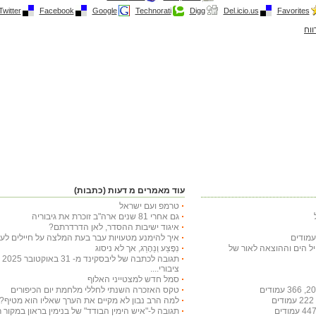
Twitter
Facebook
Google
Technorati
Digg
Del.icio.us
Favorites
ווח
עוד מאמרים מ דעות (כתבות)
טרמפ ועם ישראל
גם אחרי 81 שנים ארה"ב זוכרת את גיבוריה
איגוד ישיבות ההסדר, לאן הדרדרתם?
איך להימנע מטעויות עבר בעת המלצה על חיילים לעי
חיל הים וההוצאה לאור של
נִפָּצַע וְנֵהָרֵג, אך לא ניסוג
תג
ציבורי....
סמל חדש למצטייני האלוף
טקס האזכרה השנתי לחללי מלחמת יום הכיפורים
למה הרב נבון לא מקיים את הערך שאליו הוא מטיף?
תגובה ל-"איש הימין הבודד" של בנימין בראון במקור ראשון ב-29 באו