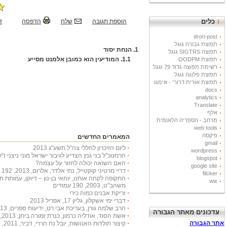
הוספת תגובה
שלח
הדפסה
ד
כלים
drori-post
תפוצת גבורה גוגל
1.
הנחת יסוד
תפוצה SIGTRS גוגל
1.1.
המודיעין הוא כמובן אלמנט מסייע
תפוצת OODPM
רשימת תפוצה גדוד 79 גוגל
תפוצת פלוגה גוגל
תפוצת אורית דרורי - אימגו
docs
analytics
Translate
אלף
מרחב - הספריה הלאומית
web tools
פיקסה
המאמרים החדשים
gmail
ליום הזיכרון לחללי צה"ל תשע"ג 2013
wordpress
הרמטכ"ל בני גנץ הצדיע לגיבור ישראל מוני ניצני ז"ל
blogspot
האם השואה יכולה לחזור על עצמה?
google site
דריי מרטיני קוקטייל, נתי אלדר, אלרום, 2013, 192 עמודים
flicker
התקופה לקחה אותנו, יוחאי בן-נון – דיוקן, עמותת 
wix
משהב"ט, 2003, 190 עמודים
זריקת אבנים כמוה כירי
דברי ימי אשקלון, גליון 17, אפריל 2013
הרב שלמה גורן, בעריכת אבי רט, ידיעות ספרים, 2013, 366 עמודים
עדכונים מאתר הגבורה
אשת הסוד, אודליה כרמון, כנרת זמורה ביתן, 2013, 222 עמודים
קיצור תולדות האנושות, יובל נח הררי, דביר, 2011, 447 עמודים