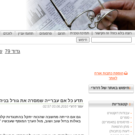
|
רוצה בלוג כזה? זה הקישור
תמיכה טכנית
תרגם
פרסומים
תחומי עניין
לזכרם
גדוד 79
שי
הוספת כתבות אורח
לאתר
חיפוש באתר של דרורי
תדע כל אם עברייה שמסרה את גורל בניה 
קטגוריות
עפר דרורי
03.06.2010 02:57
עבודות דוקטורט
גם אם הייתה מחשבה שהכוח יתקל בהתנגדות קלה ו
ספרים
באלות ברזל שוב ושוב, מול הערך המוסף שעכשיו "
פרסומים (מאמרים)
מתן הרצאות
דעות (כתבות)