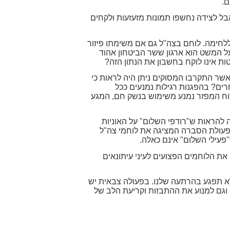
ם.
בל לצידה נחשפו תמונות מזעזעות ולקחים
 ללחימה. לוחם בצה"ל גם אם משימתו פיזור
 המשט הוא ארגון ששר הביטחון אהוד
שר התקרבו המסוקים ניתן היה לראות כי
רים? בהפגנות רגילות נמנעים ככל
כוח המפזר נמנע משימוש בנשק חם, המגע
 להראות ש"רודפי השלום" על האוניות
פעולת הסברה המציגה את לוחמי צה"ל
"פעילי השלום" אינם כאלה.
 את הלוחמים הפצועים לעיני עיתונאים
א תפגע בהרתעה שלנו. בפעולה צבאית יש
ה וגם למנוע את ההתבזות וקריעת הלב של