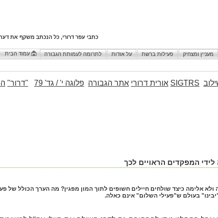
כתבי עפר דרורי, כל הנכתב משקף את דעת
עמוד הבית
מעניין ומצחיק
פעילות ברשת
על אודות
לתרומה לעמותת הגבורה
לוב
SIGTRS
אורית דרורי
אתר הגבורה
פלוגה י' / גד' 79
"דרור"
הו
לידי המפקדים הראויים לכך
לא אלימה כיצד שולחים חיילים חשופים לתוך המון מפגין? מה הערך הכולל של פע
יבינו" בעולם ש"פעילי השלום" אינם כאלה.