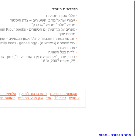
הנקראים ביותר
חללי אסון המסוקים
גיבורי ישראל מרובי העיטורים – צדק היסטורי
מבצע "חלוץ" ומבצע "שרקרק"
ספרים על מלחמת יום הכיפורים - Yom Kipur books
מדחת יוסף
תמונות מאתר ההנצחה לחללי אסון המסוקים - אוקטובר
עצי משפחה (גניאלוגיה) - Family trees - genealogy
אתר הגבורה
ילדות בצל השואה
דרורי, עפר., "אין הכרעה מן האוויר בלבד", בתוך: שריון
25, מארס 2007, ע' 16
טקסונומיה ותוצאות
צומת טרטור לכסיקון
הלחימה בת
גדוד 79
אימונים
גוגל
שוק מנועי החיפוש
השוואת מנו