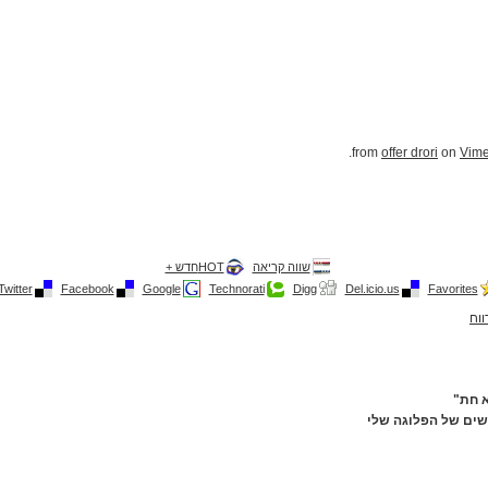
.
offer drori
on
Vim
שווה קריאה
HOTחדש +
Twitter
Facebook
Google
Technorati
Digg
Del.icio.us
Favorites
ווח
א חת"
שים של הפלוגה שלי