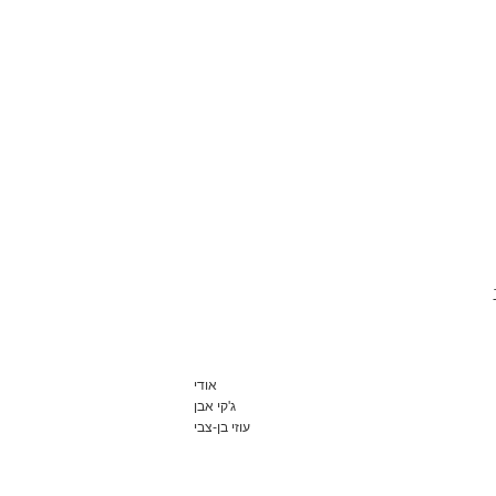
אודי
ג'קי אבן
עוזי בן-צבי