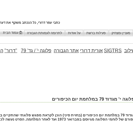
כתבי עפר דרורי, כל הנכתב משקף את דעת
עמוד הבית
מעניין ומצחיק
פעילות ברשת
על אודות
לתרומה לעמותת הגבורה
לוב
SIGTRS
אורית דרורי
אתר הגבורה
פלוגה י' / גד' 79
"דרור"
הו
במלחמת יום הכיפורים
(לערך) ממלחמת יום הכיפורים. הסרט מביא את סיפורם של לוחמי הפלוגה מגיוסם