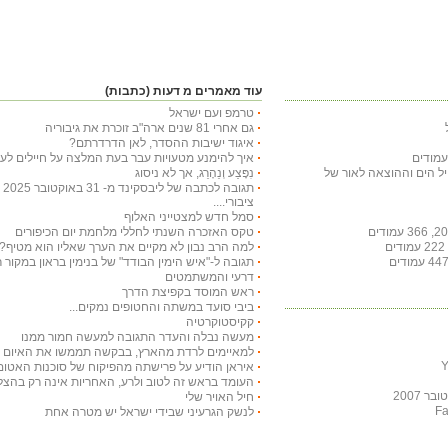
עוד מאמרים מ דעות (כתבות)
טרמפ ועם ישראל
גם אחרי 81 שנים ארה"ב זוכרת את גיבוריה
איגוד ישיבות ההסדר, לאן הדרדרתם?
איך להימנע מטעויות עבר בעת המלצה על חיילים לעי
חיל הים וההוצאה לאור של
נִפָּצַע וְנֵהָרֵג, אך לא ניסוג
תג
ציבורי....
סמל חדש למצטייני האלוף
טקס האזכרה השנתי לחללי מלחמת יום הכיפורים
למה הרב נבון לא מקיים את הערך שאליו הוא מטיף?
תגובה ל-"איש הימין הבודד" של בנימין בראון במקור ראשון ב-29 באו
דרעי והמשתמטים
ראש המוסד בקפיצת הדרך
ביבי סועד במשתה והחטופים נמקים...
קקיסטוקרטיה
מעשה נבלה והעדר התגובה למעשה חמור ממנו
למאיימים לרדת מהארץ, בבקשה תממשו את האיום ויר
איראן הודיע על פרישתה מהפיקוח של סוכנות האטום
העומד בראש זה לטוב ולרע, האחריות אינה רק בהצלח
 2007
חיל האויר שלי
לנשק הגרעיני שבידי ישראל יש מטרה אחת