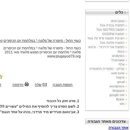
כלים
drori-post
תפוצת גבורה גוגל
תפוצה SIGTRS גוגל
תפוצת OODPM
רשימת תפוצה גדוד 79 גוגל
כעוף החול - סיפורה של פלוגה י' במלחמת יום הכיפורים
from
eo
תפוצת פלוגה גוגל
תפוצת אורית דרורי - אימגו
כעוף החול - סיפורה של פלוגה י' במלחמת יום הכיפורים
docs
פלוגה י' מלחמת יום הכיפורים מפגש פלוגתי מאי 2011
analytics
www.plugayod79.org
Translate
אלף
מרחב - הספריה הלאומית
web tools
פיקסה
gmail
הוספת תגובה
שלח
הדפסה
ד
wordpress
blogspot
google site
flicker
1.
סרט חזק כל הכבוד
wix
2.
לשם הסרט צריך להוסיף את המילים "עשויים לל
3.
אבינועם מורדיש מיד מרדכי, נהרג על אחד הנגמ"
עדכונים מאתר הגבורה