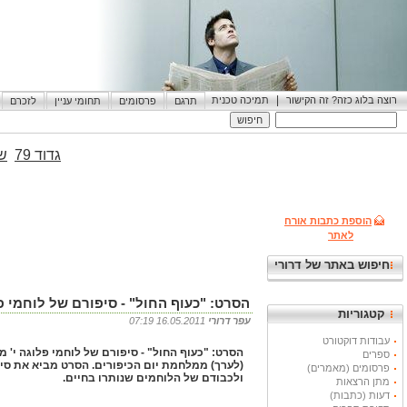
|
רוצה בלוג כזה? זה הקישור
תמיכה טכנית
תרגם
פרסומים
תחומי עניין
לזכרם
גדוד 79
שי
הוספת כתבות אורח
לאתר
חיפוש באתר של דרורי
הסרט: "כעוף החול" - סיפורם של לוחמי פלוגה י' מגדוד 79 
קטגוריות
עפר דרורי
16.05.2011 07:19
עבודות דוקטורט
ספרים
פרסומים (מאמרים)
ולכבודם של הלוחמים שנותרו בחיים.
מתן הרצאות
דעות (כתבות)