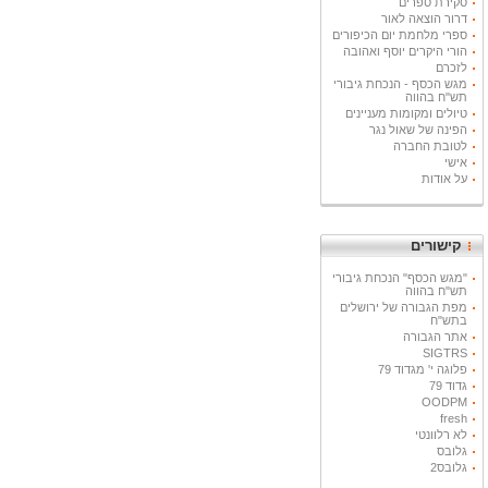
סקירת ספרים
דרור הוצאה לאור
ספרי מלחמת יום הכיפורים
הורי היקרים יוסף ואהובה
לזכרם
מגש הכסף - הנכחת גיבורי
תש"ח בהווה
טיולים ומקומות מעניינים
הפינה של שאול נגר
לטובת החברה
אישי
על אודות
קישורים
"מגש הכסף" הנכחת גיבורי
תש"ח בהווה
מפת הגבורה של ירושלים
בתש"ח
אתר הגבורה
SIGTRS
פלוגה י' מגדוד 79
גדוד 79
OODPM
fresh
לא רלוונטי
גלובס
גלובס2