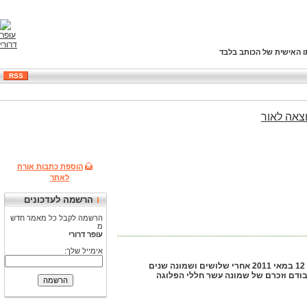
ו האישית של הכותב בלבד
RSS
צאה
לאור
הוספת כתבות אורח
לאתר
הרשמה לעדכונים
הרשמה לקבל כל מאמר חדש
מ
עופר דרורי
אימייל שלך:
הסרט: "כעוף החול" - סיפורם של לוחמי פלוגה י' מגדוד 79 במלחמת יום הכיפורים (בחזית סיני) הוכן לקראת מפגש פלוגתי שהתקיים ב 12 במאי 2011 אחרי שלושים ושמונה שנים
 בפברואר 1973 ועד לאחר המלחמה. הסרט נעשה לכבודם וזכרם של שמונה עשר חללי הפלוגה