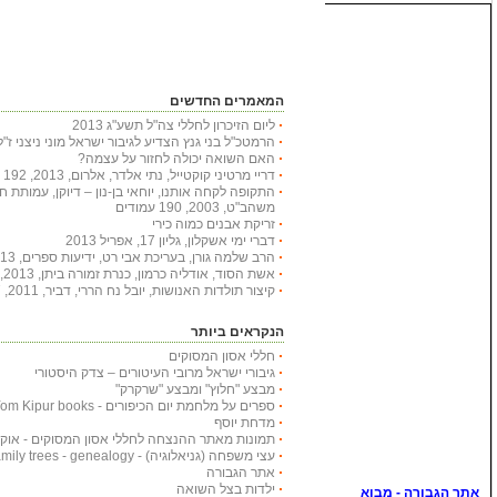
המאמרים החדשים
ליום הזיכרון לחללי צה"ל תשע"ג 2013
הרמטכ"ל בני גנץ הצדיע לגיבור ישראל מוני ניצני ז"ל
האם השואה יכולה לחזור על עצמה?
דריי מרטיני קוקטייל, נתי אלדר, אלרום, 2013, 192 עמודים
התקופה לקחה אותנו, יוחאי בן-נון – דיוקן, עמותת 
משהב"ט, 2003, 190 עמודים
זריקת אבנים כמוה כירי
דברי ימי אשקלון, גליון 17, אפריל 2013
הרב שלמה גורן, בעריכת אבי רט, ידיעות ספרים, 2013, 366 עמודים
אשת הסוד, אודליה כרמון, כנרת זמורה ביתן, 2013, 222 עמודים
קיצור תולדות האנושות, יובל נח הררי, דביר, 2011, 447 עמודים
הנקראים ביותר
חללי אסון המסוקים
גיבורי ישראל מרובי העיטורים – צדק היסטורי
מבצע "חלוץ" ומבצע "שרקרק"
ספרים על מלחמת יום הכיפורים - Yom Kipur books
מדחת יוסף
תמונות מאתר ההנצחה לחללי אסון המסוקים - אוקטובר
עצי משפחה (גניאלוגיה) - Family trees - genealogy
אתר הגבורה
ילדות בצל השואה