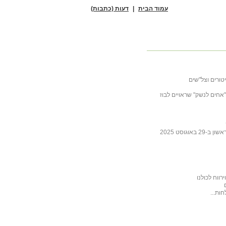
עמוד הבית
|
דעות (כתבות)
טורים וצל"שים
ובה לכתבה של ליבסקינד מ- 31 באוקטובר 2025 "אחים לנשק" שראויים לבוז
גוסט 2025
ווח לכולנו
ות...