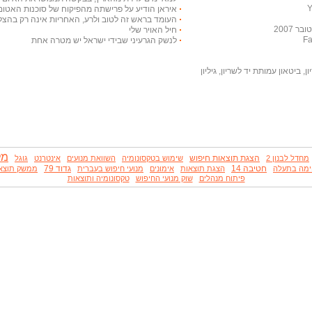
איראן הודיע על פרישתה מהפיקוח של סוכנות האטום
העומד בראש זה לטוב ולרע, האחריות אינה רק בהצלח
 2007
חיל האויר שלי
לנשק הגרעיני שבידי ישראל יש מטרה אחת
, ביטאון עמותת יד לשריון, גיליון
מל
הצגת תוצאות חיפוש
מחדל לבנון 2
שימוש בטקסונומיה
השוואת מנועים
אינטרנט
גוגל
חטיבה 14
גדוד 79
מה בתעלה
הצגת תוצאות
אימונים
מנועי חיפוש בעברית
ממשק תוצא
פיתוח מנהלים
שוק מנועי החיפוש
טקסונומיה ותוצאות