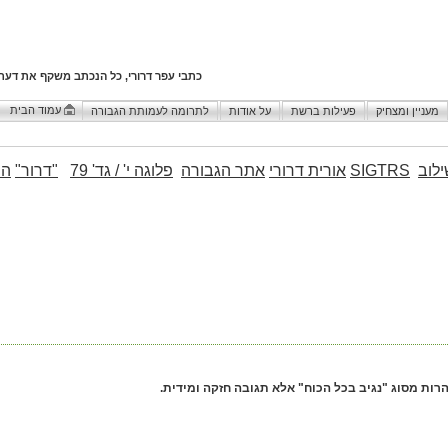
כתבי עפר דרורי, כל הנכתב משקף את דעת
עמוד הבית
מעניין ומצחיק
פעילות ברשת
על אודות
לתרומה לעמותת הגבורה
לוב
SIGTRS
אורית דרורי
אתר הגבורה
פלוגה י' / גד' 79
"דרור"
הו
רות מסוג "נגיב בכל הכוח" אלא תגובה חזקה ומידית.