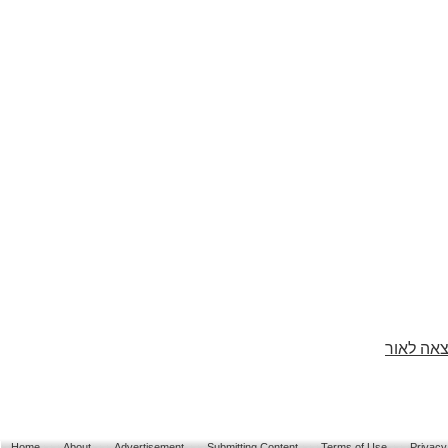
צאה לאור
Home
About
Advertisement
Submitting Content
Terms of Use
Privacy