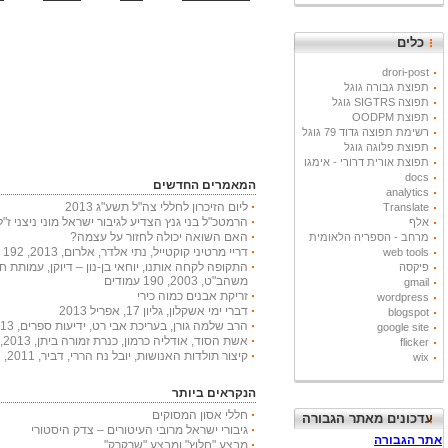
כלים
drori-post
תפוצת גבורה גוגל
תפוצה SIGTRS גוגל
תפוצת OODPM
רשימת תפוצה גדוד 79 גוגל
תפוצת פלוגה גוגל
תפוצת אורית דרורי - אימגו
docs
המאמרים החדשים
analytics
ליום הזיכרון לחללי צה"ל תשע"ג 2013
Translate
הרמטכ"ל בני גנץ הצדיע לגיבור ישראל מוני ניצני ז"ל
אלף
האם השואה יכולה לחזור על עצמה?
מרחב - הספריה הלאומית
דריי מרטיני קוקטייל, נתי אלדר, אלרום, 2013, 192 עמודים
web tools
התקופה לקחה אותנו, יוחאי בן-נון – דיוקן, עמותת 
פיקסה
משהב"ט, 2003, 190 עמודים
gmail
זריקת אבנים כמוה כירי
wordpress
דברי ימי אשקלון, גליון 17, אפריל 2013
blogspot
הרב שלמה גורן, בעריכת אבי רט, ידיעות ספרים, 2013, 366 עמודים
google site
אשת הסוד, אודליה כרמון, כנרת זמורה ביתן, 2013, 222 עמודים
flicker
קיצור תולדות האנושות, יובל נח הררי, דביר, 2011, 447 עמודים
wix
הנקראים ביותר
חללי אסון המסוקים
עדכונים מאתר הגבורה
גיבורי ישראל מרובי העיטורים – צדק היסטורי
מבצע "חלוץ" ומבצע "שרקרק"