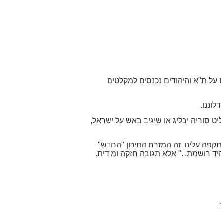
ורה טילים על ת"א והיהודים נכנסים למקלטים
וננו.
 סוריה יבליג או שיגיב באש על ישראל,
ולהגיב בחוסר פרופורציה לעוצמת ההתקפה עלינו. זה המזרח התיכון "החדש"
יד רושמת..." אלא תגובה חזקה ומידית.