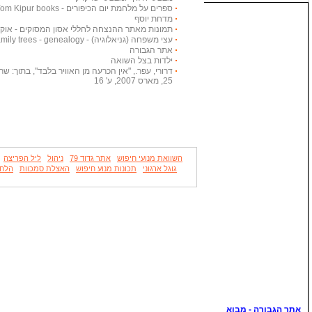
ספרים על מלחמת יום הכיפורים - Yom Kipur books
מדחת יוסף
תמונות מאתר ההנצחה לחללי אסון המסוקים - אוקטובר
עצי משפחה (גניאלוגיה) - Family trees - genealogy
אתר הגבורה
ילדות בצל השואה
דרורי, עפר., "אין הכרעה מן האוויר בלבד", בתוך: שריון
25, מארס 2007, ע' 16
השוואת מנועי חיפוש
אתר גדוד 79
ניהול
ליל הפריצה
גוגל ארגוני
תכונות מנוע חיפוש
האצלת סמכוות
הלחי