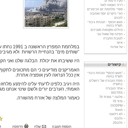
סקירת ספרים
דרור הוצאה לאור
ספרי מלחמת יום הכיפורים
הורי היקרים יוסף ואהובה
לזכרם
מגש הכסף - הנכחת גיבורי
תש"ח בהווה
טיולים ומקומות מעניינים
הפינה של שאול נגר
לטובת החברה
אישי
במלחמת ה
על אודות
"שותים מים" בהנחיית הרשויות
ולא מגיבים
היו ששיבחו את יכולת
הבלגה שלנו ואני הקט
קישורים
האמריקנים מודיעים כי הם מתכוונים לתקוף
"מגש הכסף" הנכחת גיבורי
אין ככל הנראה לעין אופציה אחרת.
תש"ח בהווה
מפת הגבורה של ירושלים
בתש"ח
האמתי, הערבים יורים ולשם שינוי אנחנו מג
אתר הגבורה
SIGTRS
פלוגה י' מגדוד 79
כאמור המלצה של אזרח מהשורה.
גדוד 79
OODPM
fresh
לא רלוונטי
גלובס
גלובס2
הוספת תגובה
שלח
הדפסה
ד