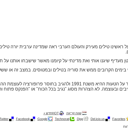
מפרץ הראשונה ב 1991 נחתו על ראשינו טילים מעירק והעולם הערבי ראה שמדינה ערבית י
.
ן מעדיף שיגנו אותי ואת מדינתי על קיומנו מאשר שישבחו אותנו על חדל
 בימים הקרובים ממש את סוריה בטילים ובמטוסים. במצב זה או ששליט
היה ויגיב כלפינו לדעתי עלינו להימנע מלחזור על הטעות ההיא משנת 1991 
יבים ובעוצמה. לא הצהרות מסוג "נגיב בכל הכוח" או "הפנקס פתוח וה
שווה קריאה
HOTחדש +
Twitter
Facebook
Google
Technorati
Digg
Del.icio.us
Favorites
ווח