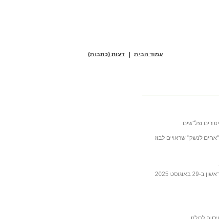
עמוד הבית
|
דעות (כתבות)
טורים וצל"שים
ובה לכתבה של ליבסקינד מ- 31 באוקטובר 2025 "אחים לנשק" שראויים לבוז
גוסט 2025
ווח לכולנו