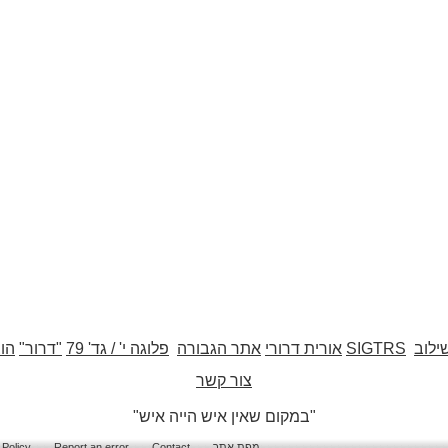
ילוב
SIGTRS
אורית דרורי
אתר הגבורה
פלוגה י' / גד' 79
"דרור"
הו
צור קשר
"במקום שאין איש הייה איש"
מפת אתר
Contact
Report an error
 Policy