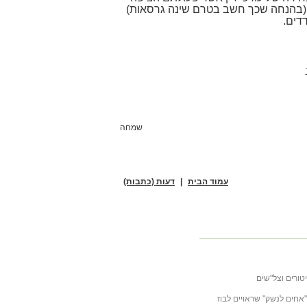
(בהנחה שכך חשב בטרם שינה גרסאות)
דים.
שמחה
עמוד הבית
|
דעות (כתבות)
טורים וצל"שים
ובה לכתבה של ליבסקינד מ- 31 באוקטובר 2025 "אחים לנשק" שראויים לבוז