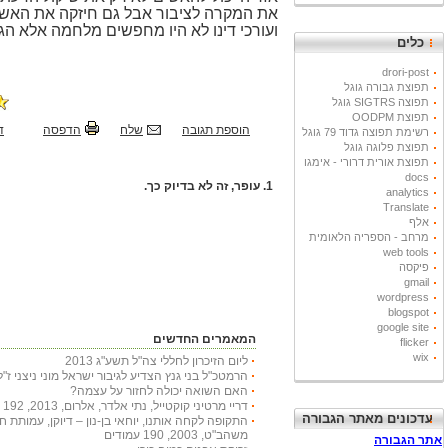
את המקרה לציבור אבל גם חיזקה את האש
ועורכי דינו לא היו מחפשים מלחמה אלא ה
כלים
drori-post
תפוצת גבורה גוגל
תפוצה SIGTRS גוגל
תפוצת OODPM
הוספת תגובה
שלח
הדפסה
ד
רשימת תפוצה גדוד 79 גוגל
תפוצת פלוגה גוגל
תפוצת אורית דרורי - אימגו
docs
1.
עופר, זה לא בדיוק כך.
analytics
Translate
אלף
מרחב - הספריה הלאומית
web tools
פיקסה
gmail
wordpress
blogspot
google site
המאמרים החדשים
flicker
wix
ליום הזיכרון לחללי צה"ל תשע"ג 2013
הרמטכ"ל בני גנץ הצדיע לגיבור ישראל מוני ניצני ז"ל
האם השואה יכולה לחזור על עצמה?
דריי מרטיני קוקטייל, נתי אלדר, אלרום, 2013, 192 עמודים
עדכונים מאתר הגבורה
התקופה לקחה אותנו, יוחאי בן-נון – דיוקן, עמותת 
משהב"ט, 2003, 190 עמודים