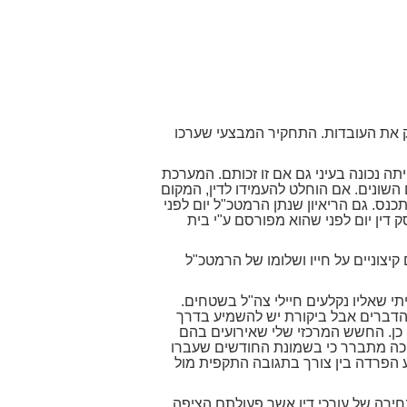
ק את העובדות. התחקיר המבצעי שערכו
ה נכונה בעיני גם אם זו זכותם. המערכת
נים. אם הוחלט להעמידו לדין, המקום
ס. גם הריאיון שנתן הרמטכ"ל יום לפני
 דין יום לפני שהוא מפורסם ע"י בית
צוניים על חייו ושלומו של הרמטכ"ל
י שאליו נקלעים חיילי צה"ל בשטחים.
הדברים אבל ביקורת יש להשמיע בדרך
 כן. החשש המרכזי שלי שאירועים בהם
 כה מתברר כי בשמונת החודשים שעברו
ע הפרדה בין צורך בתגובה התקפית מול
חירה של עורכי דין אשר פעולתם הציפה