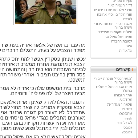
סקירת ספרים
דרור הוצאה לאור
ספרי מלחמת יום הכיפורים
הורי היקרים יוסף ואהובה
לזכרם
מגש הכסף - הנכחת גיבורי
תש"ח בהווה
טיולים ומקומות מעניינים
הפינה של שאול נגר
לטובת החברה
מה עבר בראשו של אלאור אזריה בעת שירה
אישי
מפקדיו הצביע על בעיה. התגלגלו הדברים לכך
על אודות
עכשיו שניתן פסק דין אפשר להתייחס לתהלי
הצבאית מתנהגת אחרת ממערכות אזרחיות 
לבירור העובדות הוא בית הדין והתחושה הי
קישורים
פסק הדין בהיבט הציבורי אזרחי מעורר תהיו
"מגש הכסף" הנכחת גיבורי
המשפט.
תש"ח בהווה
מפת הגבורה של ירושלים
מדברי בית המשפט עולה כי אזריה לא אמר א
בתש"ח
מבית היוצר של "לה פמיליה" ודומיהם.
אתר הגבורה
SIGTRS
התגובות האלו לא רק שאינן ראויות אלא גם
פלוגה י' מגדוד 79
הצבא ומפקדיו אמורים להישאר מחוץ לשיח 
גדוד 79
שתתקבל ולא תעורר רק תגובה שכנגד. אני 
OODPM
מעורבים מחבלים כנגד ישראלים יסתיים ב
fresh
מאז האירוע היו עשרות תקריות בהם הגיבו 
לא רלוונטי
מחבלים לבין ירי במחבל פצוע שאינו מסכן 
גלובס
גלובס2
אזריה יכול להאשים לא רק את שיקול הדעת 