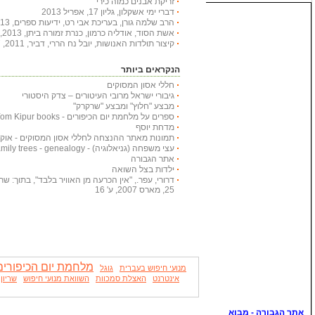
זריקת אבנים כמוה כירי
דברי ימי אשקלון, גליון 17, אפריל 2013
הרב שלמה גורן, בעריכת אבי רט, ידיעות ספרים, 2013, 366 עמודים
אשת הסוד, אודליה כרמון, כנרת זמורה ביתן, 2013, 222 עמודים
קיצור תולדות האנושות, יובל נח הררי, דביר, 2011, 447 עמודים
הנקראים ביותר
חללי אסון המסוקים
גיבורי ישראל מרובי העיטורים – צדק היסטורי
מבצע "חלוץ" ומבצע "שרקרק"
ספרים על מלחמת יום הכיפורים - Yom Kipur books
מדחת יוסף
תמונות מאתר ההנצחה לחללי אסון המסוקים - אוקטובר
עצי משפחה (גניאלוגיה) - Family trees - genealogy
אתר הגבורה
ילדות בצל השואה
דרורי, עפר., "אין הכרעה מן האוויר בלבד", בתוך: שריון
25, מארס 2007, ע' 16
מלחמת יום הכיפורים
מנועי חיפוש בעברית
גוגל
אינטרנט
האצלת סמכוות
השוואת מנועי חיפוש
שריון