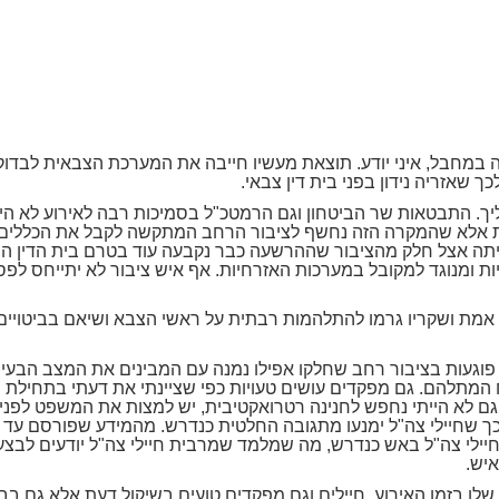
 במחבל, איני יודע. תוצאת מעשיו חייבה את המערכת הצבאית לבדו
 שאזריה נידון בפני בית דין צבאי.
ך. התבטאות שר הביטחון וגם הרמטכ"ל בסמיכות רבה לאירוע לא היית
אלא שהמקרה הזה נחשף לציבור הרחב המתקשה לקבל את הכללים השו
יתה אצל חלק מהציבור שההרשעה כבר נקבעה עוד בטרם בית הדין התכנ
ת ומנוגד למקובל במערכות האזרחיות. אף איש ציבור לא יתייחס לפסק
מת ושקריו גרמו להתלהמות רבתית על ראשי הצבא ושיאם בביטויים קי
 פוגעות בציבור רחב שחלקו אפילו נמנה עם המבינים את המצב הבעיית
המתלהם. גם מפקדים עושים טעויות כפי שציינתי את דעתי בתחילת 
גם לא הייתי נחפש לחנינה רטרואקטיבית, יש למצות את המשפט לפני
כך שחיילי צה"ל ימנעו מתגובה החלטית כנדרש. מהמידע שפורסם עד
חיילי צה"ל באש כנדרש, מה שמלמד שמרבית חיילי צה"ל יודעים לבצ
איש.
שלו בזמן האירוע, חיילים וגם מפקדים טועים בשיקול דעת אלא גם בב