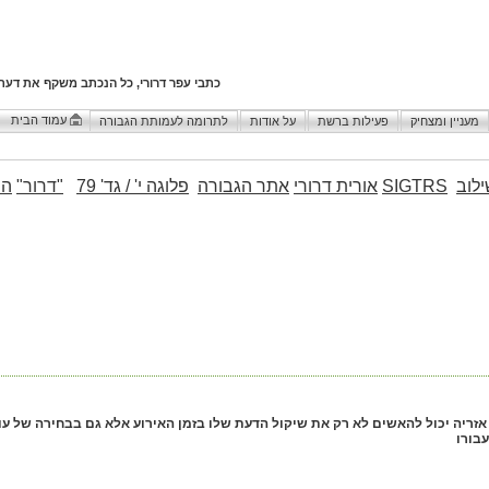
כתבי עפר דרורי, כל הנכתב משקף את דעת
עמוד הבית
מעניין ומצחיק
פעילות ברשת
על אודות
לתרומה לעמותת הגבורה
לוב
SIGTRS
אורית דרורי
אתר הגבורה
פלוגה י' / גד' 79
"דרור"
הו
568) אזריה יכול להאשים לא רק את שיקול הדעת שלו בזמן האירוע אלא גם בבחירה של
עבורו