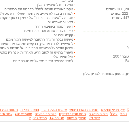
ציבורי....
סמל חדש למצטייני האלוף
טקס האזכרה השנתי לחללי מלחמת יום הכיפורים
למה הרב נבון לא מקיים את הערך שאליו הוא מטיף?
תגובה ל-"איש הימין הבודד" של בנימין בראון במקור ראשון ב-29 באו
דרעי והמשתמטים
ראש המוסד בקפיצת הדרך
ביבי סועד במשתה והחטופים נמקים...
קקיסטוקרטיה
מעשה נבלה והעדר התגובה למעשה חמור ממנו
למאיימים לרדת מהארץ, בבקשה תממשו את האיום ויר
איראן הודיע על פרישתה מהפיקוח של סוכנות האטום
העומד בראש זה לטוב ולרע, האחריות אינה רק בהצלח
 2007
חיל האויר שלי
לנשק הגרעיני שבידי ישראל יש מטרה אחת
, ביטאון עמותת יד לשריון, גיליון
הצגת תוצאות חיפוש
שוק מנועי החיפוש
שימוש בטקסונומיה
הצגת תוצאות
תכונות מנוע ח
צה"ל
ניהול
פיתוח מנהלים
צומת טרטור לכסיקון
הלחימה בתעלה
מחקר שימוש
אתר גדוד 79
גדוד 79
חטיבה 14
ממשק תוצאות
מחדל לבנון 2