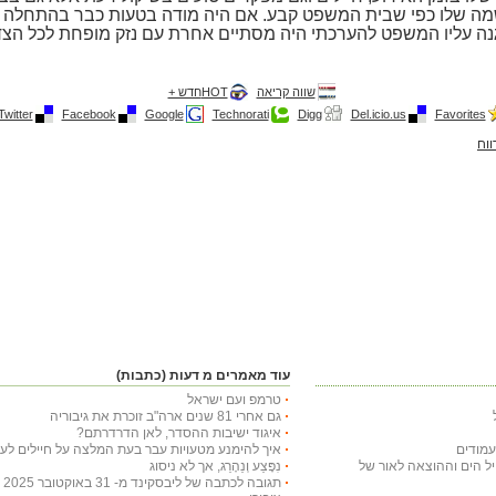
מה שלו כפי שבית המשפט קבע. אם היה מודה בטעות כבר בהתחלה 
גנה עליו המשפט להערכתי היה מסתיים אחרת עם נזק מופחת לכל הצד
שווה קריאה
HOTחדש +
Twitter
Facebook
Google
Technorati
Digg
Del.icio.us
Favorites
ווח
עוד מאמרים מ דעות (כתבות)
טרמפ ועם ישראל
גם אחרי 81 שנים ארה"ב זוכרת את גיבוריה
איגוד ישיבות ההסדר, לאן הדרדרתם?
איך להימנע מטעויות עבר בעת המלצה על חיילים לעי
חיל הים וההוצאה לאור של
נִפָּצַע וְנֵהָרֵג, אך לא ניסוג
תג