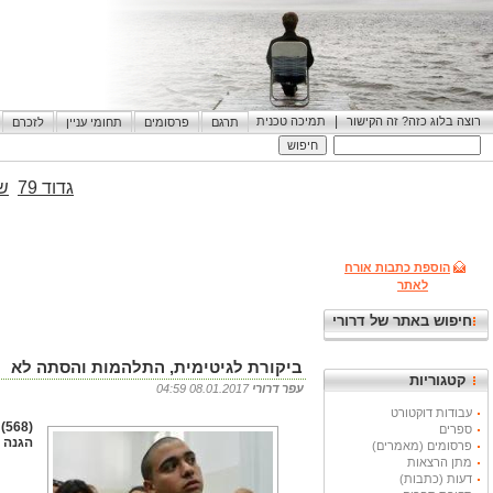
|
רוצה בלוג כזה? זה הקישור
תמיכה טכנית
תרגם
פרסומים
תחומי עניין
לזכרם
גדוד 79
שי
הוספת כתבות אורח
לאתר
חיפוש באתר של דרורי
ביקורת לגיטימית, התלהמות והסתה לא
קטגוריות
עפר דרורי
08.01.2017 04:59
עבודות דוקטורט
(
ספרים
הגנה 
פרסומים (מאמרים)
מתן הרצאות
דעות (כתבות)