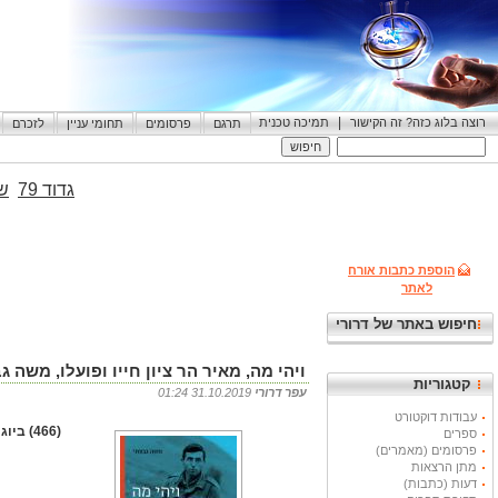
|
רוצה בלוג כזה? זה הקישור
תמיכה טכנית
תרגם
פרסומים
תחומי עניין
לזכרם
גדוד 79
שי
הוספת כתבות אורח
לאתר
חיפוש באתר של דרורי
ויהי מה, מאיר הר ציון חייו ופועלו, משה גבעתי, עציון 
קטגוריות
עפר דרורי
31.10.2019 01:24
עבודות דוקטורט
(466) ביוגרפיה
ספרים
פרסומים (מאמרים)
מתן הרצאות
דעות (כתבות)