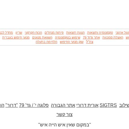
וגל ארגוני
טקסונומיה ותוצאות
הצגת תוצאות
פיתוח מנהלים
הכוח הקרקעי
שריון
מחדל לבנון
וש
האצלת סמכוות
אתר גדוד 79
שימוש בטקסונומיה
השוואת מנועים
מנועי חיפוש בעברית
צה"ל
שוק מנועי החיפוש
הלחימה בתעלה
ילוב
SIGTRS
אורית דרורי
אתר הגבורה
פלוגה י' / גד' 79
"דרור"
הו
צור קשר
"במקום שאין איש הייה איש"