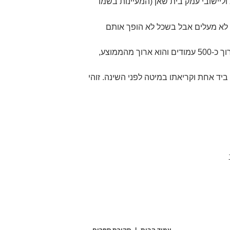
ישובי עמק בית שאן (המעיינות בשמו
 לא מעלים אבל בשכל לא הופך אותם
גבעתי מרתק את קוראיו, הוא יורד לפרטים אבל בצורה שאינה מייגעת והקריאה קולחת ואף מושכת. נכון, הספר ארוך כ-500 עמודים והוא ארוך מהממוצע,
ד אחת וקריאתו במיטה לפני השינה. זוהי
עמוד הבית
|
סקירת ספרים