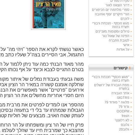
סקירת ספרים
דרור הוצאה לאור
ספרי מלחמת יום הכיפורים
הורי היקרים יוסף ואהובה
לזכרם
מגש הכסף - הנכחת גיבורי
תש"ח בהווה
טיולים ומקומות מעניינים
הפינה של שאול נגר
לטובת החברה
אישי
כאשר נגשתי לקרא את הספר "ויהי מה" על מ
על אודות
התגמול, אבי הסיירים בצה"ל שעליו כתב מש
מהר מאוד הבנתי כמה עוד ניתן ללמוד על הא
קישורים
בטרם התגייס לצבא וכיצד על אף נכותו הקש
"מגש הכסף" הנכחת גיבורי
משה גבעתי בעבודת נמלים של איתור מקורו
תש"ח בהווה
שחלקה אומנם קשורה במאיר הר הציון אבל 
מפת הגבורה של ירושלים
בתש"ח
אירועים "פרטיים" אשר מאפשרים את הבנת 
אתר הגבורה
היום חסרי אחריות מחשלים את הר הציון ה
SIGTRS
פלוגה י' מגדוד 79
גדוד 79
OODPM
לעותק שטח האויב. מבצעים של חוליות קטנ
fresh
לא רלוונטי
פרק חייו של הר ציון ומשפחתו על הר הרו
גלובס
גלובס2