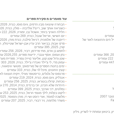
עוד מאמרים מ סקירת ספרים
הבחורה שיצאה מבין הדפים, גיוס מוסו, כנרת, 2026, 332 עמודים
כשנראה אותך שוב, רייצ'ל גולדברג – פולין, כנרת, 2026, 236 עמודים
הלילה הארוך ביותר, אשכול נבו, זמורה, 2026, 222 עמודים
יום השישי, אריאל שנבל, כנרת, 269 עמודים
חיל הים וההוצאה לאור של
דיוקנה של אלמונית, דניאל סילבה, כנרת מודן, 2026, 397 עמודים
פרקי אבות, בביאור הרב עדין אבן-ישראל שטיינזלץ, 
קורן, 2025, 395 עמודים
לחפש בן אדם, מתי פרידמן, דביר, 2026, 256 עמודים
נתן ועמוס, אסף ענברי, ידיעות ספרים, 2026,255 עמודים
שטן גדול שטן קטן, אליעזר (גייזי) צפריר, ספריית מעריב, 2002, 253 עמ
עמוק מדי, לי צ'יילד ואנדרו צ'יילד, כנרת, 2026, 303 עמודים
ימים בחנות הספרים של מוריסאקי, סטושי יגיסאווה, כנרת, 2026, 207
קוצץ החוטים, מיכל לוי שלו, כנרת, 333 עמודים
פרנסוס על גלגלים, כריסטופר מורלי, זיקית הוצאה לאור, 2012, 195 עמ
אנג'ליק, גיום מוסו, כנרת, 2024, 219 עמודים
נוכחות, קרולין בונגראו, כנרת, 2025, 256 עמודים
היהדות שלא הכרנו, יוכי ברנדס, כנרת, 2014, 270 עמודים
נמלטים, דני אורבך, כנרת, 2025, 399 עמודים
ליקוט בקלות, לילך מוצפי הראל, כנרת, 2025, 253 עמודים
 2007
מלשכה למוסד, אורי רוסט ושי רז, מודן והמוסד, 2025, 351 עמודים
משדר מלחמה, ניר דבורי, דביר, 2025, 207 עמודים
, ביטאון עמותת יד לשריון, גיליון