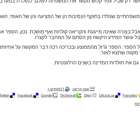
שר רק שביל עפר קלוש מקשר את המשפחה לעולם. למולדת במערב ולי
שפחתיים שנולדו בתוקף הנסיבות הן של הפציעה והן של האופי, הוא
אבל עושר המידע היקשה מן הסתם על המחבר לקצרו.
ל הספר. הספר גדול מהממוצע ובכריכה רכה דבר המקשה על אחיזתו בי
מקווה שתצא לאור.
 גם את תולדות המדינה בשנים הרלוונטיות.
שווה קריאה
HOTחדש +
Twitter
Facebook
Google
Technorati
Digg
Del.icio.us
Favorites
ווח