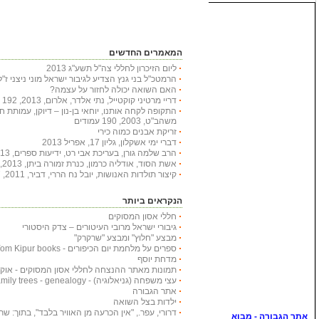
המאמרים החדשים
ליום הזיכרון לחללי צה"ל תשע"ג 2013
הרמטכ"ל בני גנץ הצדיע לגיבור ישראל מוני ניצני ז"ל
האם השואה יכולה לחזור על עצמה?
דריי מרטיני קוקטייל, נתי אלדר, אלרום, 2013, 192 עמודים
התקופה לקחה אותנו, יוחאי בן-נון – דיוקן, עמותת 
משהב"ט, 2003, 190 עמודים
זריקת אבנים כמוה כירי
דברי ימי אשקלון, גליון 17, אפריל 2013
הרב שלמה גורן, בעריכת אבי רט, ידיעות ספרים, 2013, 366 עמודים
אשת הסוד, אודליה כרמון, כנרת זמורה ביתן, 2013, 222 עמודים
קיצור תולדות האנושות, יובל נח הררי, דביר, 2011, 447 עמודים
הנקראים ביותר
חללי אסון המסוקים
גיבורי ישראל מרובי העיטורים – צדק היסטורי
מבצע "חלוץ" ומבצע "שרקרק"
ספרים על מלחמת יום הכיפורים - Yom Kipur books
מדחת יוסף
תמונות מאתר ההנצחה לחללי אסון המסוקים - אוקטובר
עצי משפחה (גניאלוגיה) - Family trees - genealogy
אתר הגבורה
ילדות בצל השואה
דרורי, עפר., "אין הכרעה מן האוויר בלבד", בתוך: שריון