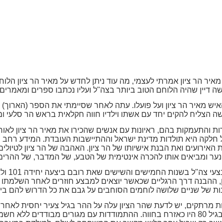
איר הר ציון אמרתי לעצמי, מה עוד ניתן לחדש על מאיר הר ציון הל
ה דיין שהיה הלוחם הטוב ביותר בצה"ל ועליו נכתבו ספרים ומאמרים 
יש מאיר הר ציון ועל פועלו. עתה לאחר שסיימתי את הספר (הארוך) הז
ה הצליח להקים יחד עם אשתו וילדיו חווה חקלאית בראש הר סלעי ומ
ת והתעמקות בהם, ראיונות עם אנשים שהכירו את מאיר הר ציון לאור
חלקה היא תולדות מדינת ישראל וההתיישבות העובדת. המידע רחב ומ
האירועים ואת הבנת אישיותו של הר ציון. האהבה של הר ציון לטיול
נער ומביאים אותו להכרה אינטימית של הטבע, של המדבר, של ההרי
ות של שניים שלושה לוחמים הסוחבים על גבם את כל הדרוש להם ביד
חות מרתקים, יש לדעת שהר הציון עלה על ההר בגיל צעיר יחסית לא
מהצבא כך שמרבית חייו עד שהלך לעולמו בגיל 80 היו כאזרח בחווה. ההתמודדות עם מגורים מ