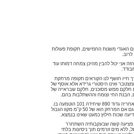
וחם האגדי משנות החמישים, תקופת פעולות
לרוב.
ה אני יכול להבין מהיכן צמחה דמותו עוד
בודד.
ך חייו חושף לנו הקוראים תקופה מרתקת
צטבר ואינו היסטורי גרידא אלא אוסף של
ים חלקם ממש מסוכנים, חלקם שבראייה של
ם, הבנת החי וצומח וההשתלבות בהם.
מהספר אנו לומדים לפרטים את מרבית מבצעי צה"ל בשנות החמישים והשישים שאת רובם ביצעה יחידה 101 ולאחריה גדוד 890 שיחידה 101 הוטמעה בו.
הגבולות שנמתחו עד בלי די בתעוזה ובסיכון, ההבנה דרך הרגליים שכאשר יוצאים למבצע חוזרים לאחר השלמתו גם אם המרחק הוא של 50 ק"מ מקוו הגבול
יעה שכוח חילוץ כמעט שאינו בנמצא.
חר פציעה קשה שבעקבותיה השתחרר
בודדים ללא חשמל, ללא מים זורמים תוך ניסיונות בלתי