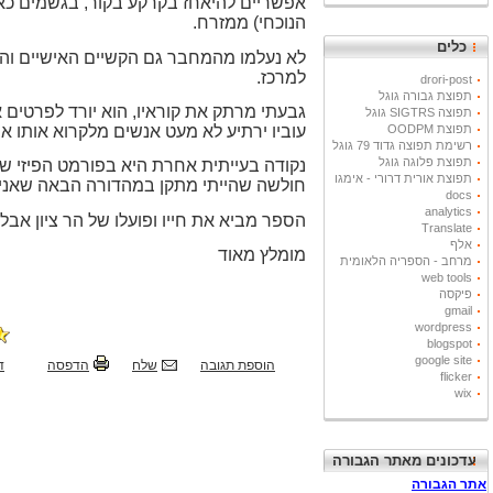
אפשריים להיאחז בקרקע בקור, בגשמים כא
הנוכחי) ממזרח.
כלים
לא נעלמו מהמחבר גם הקשיים האישיים והמ
למרכז.
drori-post
תפוצת גבורה גוגל
תפוצה SIGTRS גוגל
עוביו ירתיע לא מעט אנשים מלקרוא אותו 
תפוצת OODPM
רשימת תפוצה גדוד 79 גוגל
תפוצת פלוגה גוגל
נקודה בעייתית אחרת היא בפורמט הפיזי ש
תפוצת אורית דרורי - אימגו
חולשה שהייתי מתקן במהדורה הבאה שאני 
docs
analytics
הספר מביא את חייו ופועלו של הר ציון אבל
Translate
אלף
מומלץ מאוד
מרחב - הספריה הלאומית
web tools
פיקסה
gmail
wordpress
blogspot
google site
הוספת תגובה
שלח
הדפסה
ד
flicker
wix
עדכונים מאתר הגבורה