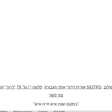
ילוב
SIGTRS
אורית דרורי
אתר הגבורה
פלוגה י' / גד' 79
"דרור"
הו
צור קשר
"במקום שאין איש הייה איש"
מפת אתר
Contact
Report an error
 Policy