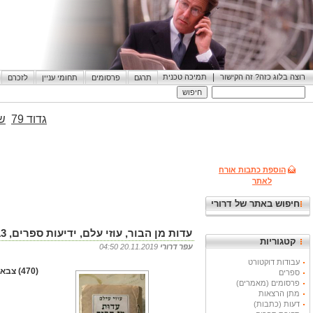
|
רוצה בלוג כזה? זה הקישור
תמיכה טכנית
תרגם
פרסומים
תחומי עניין
לזכרם
גדוד 79
שי
הוספת כתבות אורח
לאתר
חיפוש באתר של דרורי
עדות מן הבור, עוזי עלם, ידיעות ספרים, 2013, 278 עמודים
קטגוריות
עפר דרורי
20.11.2019 04:50
עבודות דוקטורט
(470) צבא ובטחון
ספרים
פרסומים (מאמרים)
מתן הרצאות
דעות (כתבות)