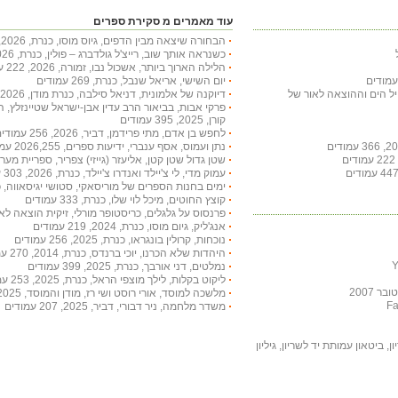
עוד מאמרים מ סקירת ספרים
הבחורה שיצאה מבין הדפים, גיוס מוסו, כנרת, 2026, 332 עמודים
כשנראה אותך שוב, רייצ'ל גולדברג – פולין, כנרת, 2026, 236 עמודים
הלילה הארוך ביותר, אשכול נבו, זמורה, 2026, 222 עמודים
יום השישי, אריאל שנבל, כנרת, 269 עמודים
חיל הים וההוצאה לאור של
דיוקנה של אלמונית, דניאל סילבה, כנרת מודן, 2026, 397 עמודים
פרקי אבות, בביאור הרב עדין אבן-ישראל שטיינזלץ, 
קורן, 2025, 395 עמודים
לחפש בן אדם, מתי פרידמן, דביר, 2026, 256 עמודים
נתן ועמוס, אסף ענברי, ידיעות ספרים, 2026,255 עמודים
שטן גדול שטן קטן, אליעזר (גייזי) צפריר, ספריית מעריב, 2002, 253 עמ
עמוק מדי, לי צ'יילד ואנדרו צ'יילד, כנרת, 2026, 303 עמודים
ימים בחנות הספרים של מוריסאקי, סטושי יגיסאווה, כנרת, 2026, 207
קוצץ החוטים, מיכל לוי שלו, כנרת, 333 עמודים
פרנסוס על גלגלים, כריסטופר מורלי, זיקית הוצאה לאור, 2012, 195 עמ
אנג'ליק, גיום מוסו, כנרת, 2024, 219 עמודים
נוכחות, קרולין בונגראו, כנרת, 2025, 256 עמודים
היהדות שלא הכרנו, יוכי ברנדס, כנרת, 2014, 270 עמודים
נמלטים, דני אורבך, כנרת, 2025, 399 עמודים
ליקוט בקלות, לילך מוצפי הראל, כנרת, 2025, 253 עמודים
 2007
מלשכה למוסד, אורי רוסט ושי רז, מודן והמוסד, 2025, 351 עמודים
משדר מלחמה, ניר דבורי, דביר, 2025, 207 עמודים
, ביטאון עמותת יד לשריון, גיליון