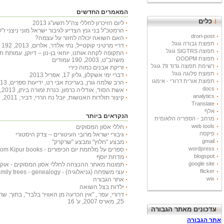
המאמרים החדשים
כלים
ליום הזיכרון לחללי צה"ל תשע"ג 2013
הרמטכ"ל בני גנץ הצדיע לגיבור ישראל מוני ניצני ז"ל
drori-post
האם השואה יכולה לחזור על עצמה?
תפוצת גבורה גוגל
דריי מרטיני קוקטייל, נתי אלדר, אלרום, 2013, 192 עמודים
תפוצה SIGTRS גוגל
התקופה לקחה אותנו, יוחאי בן-נון – דיוקן, עמותת 
תפוצת OODPM
משהב"ט, 2003, 190 עמודים
רשימת תפוצה גדוד 79 גוגל
זריקת אבנים כמוה כירי
תפוצת פלוגה גוגל
דברי ימי אשקלון, גליון 17, אפריל 2013
תפוצת אורית דרורי - אימגו
הרב שלמה גורן, בעריכת אבי רט, ידיעות ספרים, 2013, 366 עמודים
docs
אשת הסוד, אודליה כרמון, כנרת זמורה ביתן, 2013, 222 עמודים
analytics
קיצור תולדות האנושות, יובל נח הררי, דביר, 2011, 447 עמודים
Translate
אלף
הנקראים ביותר
מרחב - הספריה הלאומית
web tools
חללי אסון המסוקים
פיקסה
גיבורי ישראל מרובי העיטורים – צדק היסטורי
gmail
מבצע "חלוץ" ומבצע "שרקרק"
wordpress
ספרים על מלחמת יום הכיפורים - Yom Kipur books
blogspot
מדחת יוסף
google site
תמונות מאתר ההנצחה לחללי אסון המסוקים - אוקטובר
flicker
עצי משפחה (גניאלוגיה) - Family trees - genealogy
wix
אתר הגבורה
ילדות בצל השואה
דרורי, עפר., "אין הכרעה מן האוויר בלבד", בתוך: שריון
25, מארס 2007, ע' 16
עדכונים מאתר הגבורה