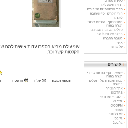
סקירת ספרים
דרור הוצאה לאור
ספרי מלחמת יום הכיפורים
הורי היקרים יוסף ואהובה
לזכרם
מגש הכסף - הנכחת גיבורי
תש"ח בהווה
טיולים ומקומות מעניינים
הפינה של שאול נגר
לטובת החברה
אישי
עוזי עילם מביא בספרו עדות אישית למה 
על אודות
הקלטות קשר וכו'.
קישורים
"מגש הכסף" הנכחת גיבורי
תש"ח בהווה
הוספת תגובה
שלח
הדפסה
ד
מפת הגבורה של ירושלים
בתש"ח
אתר הגבורה
SIGTRS
פלוגה י' מגדוד 79
גדוד 79
OODPM
fresh
לא רלוונטי
גלובס
גלובס2