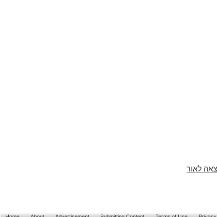
צאה לאור
Home
About
Advertisement
Submitting Content
Terms of Use
Privacy