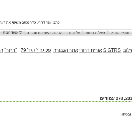
כתבי עפר דרורי, כל הנכתב משקף את דעת
עמוד הבית
מעניין ומצחיק
פעילות ברשת
על אודות
לתרומה לעמותת הגבורה
לוב
SIGTRS
אורית דרורי
אתר הגבורה
פלוגה י' / גד' 79
"דרור"
הו