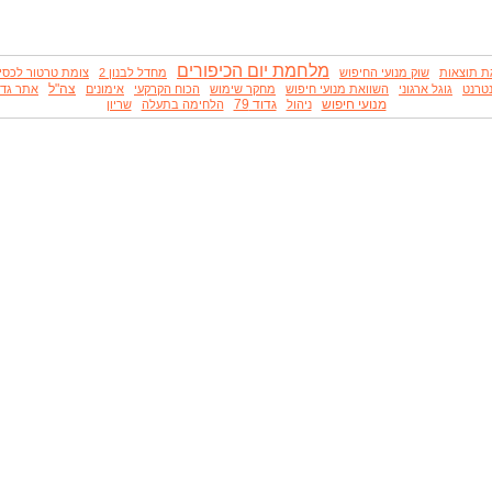
מלחמת יום הכיפורים
ת תוצאות
שוק מנועי החיפוש
מחדל לבנון 2
צומת טרטור לכסיק
צה"ל
טרנט
גוגל ארגוני
השוואת מנועי חיפוש
מחקר שימוש
הכוח הקרקעי
אימונים
אתר גדוד 
מנועי חיפוש
גדוד 79
ניהול
הלחימה בתעלה
שריון