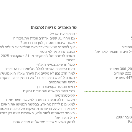
עוד מאמרים מ דעות (כתבות)
טרמפ ועם ישראל
גם אחרי 81 שנים ארה"ב זוכרת את גיבוריה
איגוד ישיבות ההסדר, לאן הדרדרתם?
איך להימנע מטעויות עבר בעת המלצה על חיילים לעי
חיל הים וההוצאה לאור של
נִפָּצַע וְנֵהָרֵג, אך לא ניסוג
תג
ציבורי....
סמל חדש למצטייני האלוף
טקס האזכרה השנתי לחללי מלחמת יום הכיפורים
למה הרב נבון לא מקיים את הערך שאליו הוא מטיף?
תגובה ל-"איש הימין הבודד" של בנימין בראון במקור ראשון ב-29 באו
דרעי והמשתמטים
ראש המוסד בקפיצת הדרך
ביבי סועד במשתה והחטופים נמקים...
קקיסטוקרטיה
מעשה נבלה והעדר התגובה למעשה חמור ממנו
למאיימים לרדת מהארץ, בבקשה תממשו את האיום ויר
איראן הודיע על פרישתה מהפיקוח של סוכנות האטום
העומד בראש זה לטוב ולרע, האחריות אינה רק בהצלח
 2007
חיל האויר שלי
לנשק הגרעיני שבידי ישראל יש מטרה אחת