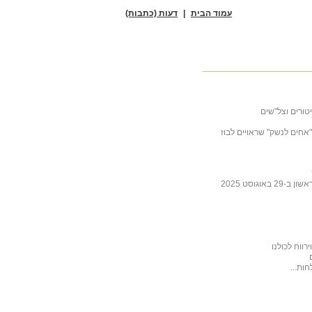
עמוד הבית
|
דעות (כתבות)
טורים וצל"שים
ובה לכתבה של ליבסקינד מ- 31 באוקטובר 2025 "אחים לנשק" שראויים לבוז
גוסט 2025
ווח לכולנו
ות...