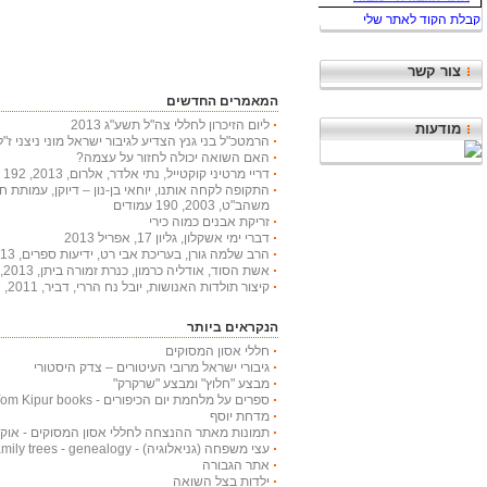
צור קשר
המאמרים החדשים
ליום הזיכרון לחללי צה"ל תשע"ג 2013
מודעות
הרמטכ"ל בני גנץ הצדיע לגיבור ישראל מוני ניצני ז"ל
האם השואה יכולה לחזור על עצמה?
דריי מרטיני קוקטייל, נתי אלדר, אלרום, 2013, 192 עמודים
התקופה לקחה אותנו, יוחאי בן-נון – דיוקן, עמותת 
משהב"ט, 2003, 190 עמודים
זריקת אבנים כמוה כירי
דברי ימי אשקלון, גליון 17, אפריל 2013
הרב שלמה גורן, בעריכת אבי רט, ידיעות ספרים, 2013, 366 עמודים
אשת הסוד, אודליה כרמון, כנרת זמורה ביתן, 2013, 222 עמודים
קיצור תולדות האנושות, יובל נח הררי, דביר, 2011, 447 עמודים
הנקראים ביותר
חללי אסון המסוקים
גיבורי ישראל מרובי העיטורים – צדק היסטורי
מבצע "חלוץ" ומבצע "שרקרק"
ספרים על מלחמת יום הכיפורים - Yom Kipur books
מדחת יוסף
תמונות מאתר ההנצחה לחללי אסון המסוקים - אוקטובר
עצי משפחה (גניאלוגיה) - Family trees - genealogy
אתר הגבורה
ילדות בצל השואה