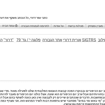
כתבי עפר דרורי, כל הנכתב משקף את דעת
עמוד הבית
מעניין ומצחיק
פעילות ברשת
על אודות
לתרומה לעמותת הגבורה
לוב
SIGTRS
אורית דרורי
אתר הגבורה
פלוגה י' / גד' 79
"דרור"
הו
 בערב יום הכיפורים ובבוקרו הפכה קבוצת הווצאפ הפלוגתית שלנו לפעילה מאוד. מדי
וויותיהם אבל ערב יום הכיפורים הוא שונה. אצל כולנו יום הכיפורים מעבר להיותו י
 ובמחשבות. הדברים שנכתבים שייכים רק לקבוצה ואין כאן כוונה לשתף בהם אבל דב
הן "מי באש ומי במים" מסתבר שיש גרסאות רבות לשיר המרגש הזה. אני מצרף כמה ש
אבל ההתרגשות קיימת גם עכשיו.