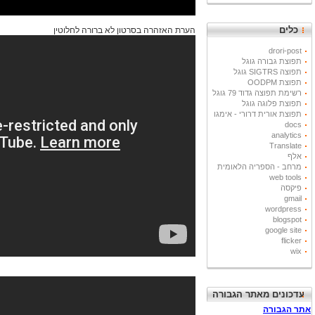
כלים
הערת האזהרה בסרטון לא ברורה לחלוטין
drori-post
תפוצת גבורה גוגל
תפוצה SIGTRS גוגל
תפוצת OODPM
רשימת תפוצה גדוד 79 גוגל
תפוצת פלוגה גוגל
תפוצת אורית דרורי - אימגו
docs
analytics
Translate
אלף
מרחב - הספריה הלאומית
web tools
פיקסה
gmail
wordpress
blogspot
google site
flicker
wix
עדכונים מאתר הגבורה