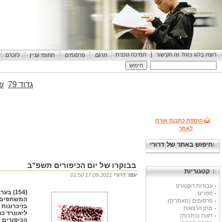
|
רוצה בלוג כזה? זה הקישור
תמיכה טכנית
תרגם
פרסומים
תחומי עניין
לזכרם
גדוד 79
שי
הוספת כתבות אורח
לאתר
חיפוש באתר של דרורי
בבוקרו של יום הכיפורים תשפ"ב
קטגוריות
עפר דרורי
17.09.2021 01:50
עבודות דוקטורט
(154)
ספרים
המשתפים בח
פרסומים (מאמרים)
בזיכרונות
מתן הרצאות
ליאונרד כ
דעות (כתבות)
הכיפורים 