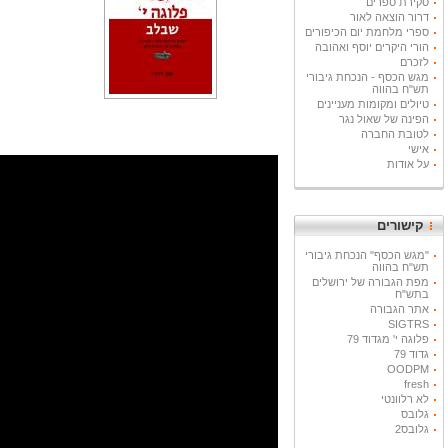
סקירת ספרים
דרור הוצאה לאור
ספרי מלחמת יום הכיפורים
הורי היקרים יוסף ואהובה
לזכרם
מגש הכסף - הנכחת גיבורי
תש"ח בהווה
טיולים ומקומות מעניינים
הפינה של שאול נגר
לטובת החברה
אישי
על אודות
קישורים
"מגש הכסף" הנכחת גיבורי
תש"ח בהווה
מפת הגבורה של ירושלים
בתש"ח
אתר הגבורה
SIGTRS
פלוגה י' מגדוד 79
גדוד 79
OODPM
fresh
לא רלוונטי
גלובס
גלובס2