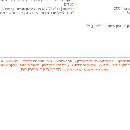
לכודים
 2007
פרשנות | צה”ל ללא מראה: כישלון הביקורת העצמית 
לחיים ולא למוות: סיפורי הגבורה והכאוס של לוחמי 
, ביטאון עמותת יד לשריון, גיליון
ח הקרקעי
הצגת תוצאות
מחדל לבנון 2
אתר גדוד 79
גוגל
הלחימה בתעלה
גוגל ארגוני
שרי
גדוד 79
ת מנוע חיפוש
שוק מנועי החיפוש
צומת טרטור לכסיקון
ממשק תוצאות
מחקר שימוש
מלחמת יום הכיפורים
מנועי חיפוש
טקסונומיה ותוצאות