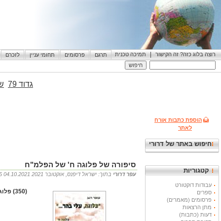
|
רוצה בלוג כזה? זה הקישור
תמיכה טכנית
תרגם
פרסומים
תחומי עניין
לזכרם
גדוד 79
שי
הוספת כתבות אורח
לאתר
חיפוש באתר של דרורי
סיפורה של פלוגה ח' של הפלמ"ח
קטגוריות
עפר דרורי
בתוך: ישראל דיפנס, אוקטובר 2021 04.10.2021 17:05
עבודות דוקטורט
(350) פלוגה עלי בהר, עופר רגב, הוצאת גולנגראפ, 2007, 180 עמודים
ספרים
פרסומים (מאמרים)
מתן הרצאות
דעות (כתבות)