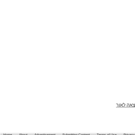
צאה לאור
Home
About
Advertisement
Submitting Content
Terms of Use
Privacy