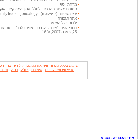
מדחת יוסף
תמונות מאתר ההנצחה לחללי אסון המסוקים - אוקטובר
עצי משפחה (גניאלוגיה) - Family trees - genealogy
אתר הגבורה
ילדות בצל השואה
דרורי, עפר., "אין הכרעה מן האוויר בלבד", בתוך: שריון
25, מארס 2007, ע' 16
שימוש בטקסונומיה
השוואת מנועים
ליל הפריצה
הכו
צה"ל
מנועי חיפוש בעברית
אימונים
ניהול
תכונו