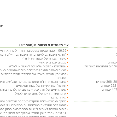
עמ
עוד מאמרים מ פרסומים (מאמרים)
06:29 – טבח שבעה באוקטובר: המחדלים, האחראים ההשלכות
"זה לא חשבון עם לגיונרים, זה חשבון עם חיילים רו
סיפור הגבורה של אמנון זעיר (רודי)
במקום שבו צריך אותי
חיל הים וההוצאה לאור של
שאול שלו - הגיבור שלא זכה לעיטור או לצל"ש
הצעה לשיפור התנהגות מודלים מול משתמשים ב- chat gpt 5 בטיפול בטקסט עברי
פרשנות | המצפן הערכי של המפקד: חובת ההמלצה לע
הגבורה
מחקר הגבורה - דו"ח התקדמות מחקר הצל"שים והעיטורים
יומן מלחמה: קשייהן של נשות המילואים
ששת הימים של יונתן יבוק – בין מציאות לדמיון בחולות
ארנון זמורה: דיוקן של לוחם שהפך לסמל
לאחר מותם
מחקר הגבורה - דו"ח התקדמות מחקר הצל"שים והעיטורים
לוחמי קרב ההבקעה במלחמת יום הכיפורים: 33 לוחמים עוטרו בצל"שים
פיתוח מערכת לאומית לישויות חסרות רשם בחוק בפת
51 שנים אחרי: היומן המצרי שחושף את עומק ההונאה ואת כשלון המודיעין
מחקר הגבורה - דו"ח התקדמות מחקר הצל"שים והעיטורים