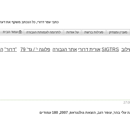
כתבי עפר דרורי, כל הנכתב משקף את דעת
עמוד הבית
מעניין ומצחיק
פעילות ברשת
על אודות
לתרומה לעמותת הגבורה
לוב
SIGTRS
אורית דרורי
אתר הגבורה
פלוגה י' / גד' 79
"דרור"
הו