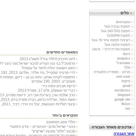
כלים
drori-post
תפוצת גבורה גוגל
תפוצה SIGTRS גוגל
תפוצת OODPM
רשימת תפוצה גדוד 79 גוגל
תפוצת פלוגה גוגל
תפוצת אורית דרורי - אימגו
המאמרים החדשים
docs
analytics
ליום הזיכרון לחללי צה"ל תשע"ג 2013
Translate
הרמטכ"ל בני גנץ הצדיע לגיבור ישראל מוני ניצני ז"ל
אלף
האם השואה יכולה לחזור על עצמה?
מרחב - הספריה הלאומית
דריי מרטיני קוקטייל, נתי אלדר, אלרום, 2013, 192 עמודים
web tools
התקופה לקחה אותנו, יוחאי בן-נון – דיוקן, עמותת 
משהב"ט, 2003, 190 עמודים
פיקסה
זריקת אבנים כמוה כירי
gmail
דברי ימי אשקלון, גליון 17, אפריל 2013
wordpress
הרב שלמה גורן, בעריכת אבי רט, ידיעות ספרים, 2013, 366 עמודים
blogspot
אשת הסוד, אודליה כרמון, כנרת זמורה ביתן, 2013, 222 עמודים
google site
קיצור תולדות האנושות, יובל נח הררי, דביר, 2011, 447 עמודים
flicker
wix
הנקראים ביותר
חללי אסון המסוקים
גיבורי ישראל מרובי העיטורים – צדק היסטורי
עדכונים מאתר הגבורה
מבצע "חלוץ" ומבצע "שרקרק"
ספרים על מלחמת יום הכיפורים - Yom Kipur books