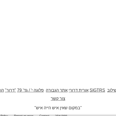
ילוב
SIGTRS
אורית דרורי
אתר הגבורה
פלוגה י' / גד' 79
"דרור"
הו
צור קשר
"במקום שאין איש הייה איש"
מפת אתר
Contact
Report an error
 Policy