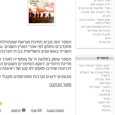
סקירת ספרים
דרור הוצאה לאור
ספרי מלחמת יום הכיפורים
הורי היקרים יוסף ואהובה
לזכרם
מגש הכסף - הנכחת גיבורי
תש"ח בהווה
טיולים ומקומות מעניינים
הפינה של שאול נגר
לטובת החברה
אישי
הספר הזה מביא חתיכת מורשת שמתחילה לצ
על אודות
מתנדבים וחולקו לפי אזורי הארץ השונים.
השנייה בגוש עציון והשלישית בבית הערבה 
קישורים
מדינת היהודים. דווקא הסיפורים הקטנים ה
"מגש הכסף" הנכחת גיבורי
זיכרונות שחייבו מאמץ לא קטן של ראיונות ע
תש"ח בהווה
מפת הגבורה של ירושלים
בתש"ח
מבצעים ידועים וקרבות מפורסמים מקבלי ז
אתר הגבורה
SIGTRS
מקור הכתבה
פלוגה י' מגדוד 79
גדוד 79
OODPM
fresh
לא רלוונטי
גלובס
הוספת תגובה
שלח
הדפסה
ד
גלובס2