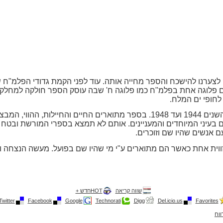
ערנו להישכח והספר מחייה אותה. עוד לפני הקמת גדודי הפלמ"ח ש
 גם פלוגה אחת בפלמ"ח כמו פלוגה ח' שבה עוסק הספר חולקה למחל
לחופי ים המלח.
הספר עוסק בפלוגה ח' על מפקדיה לאורך השנים 1944 ועד 1948. בספר מתוארים ה
ם בעיני המיוחדים והמעניינים. אותם לא תמצא בספרי המורשת ובטח 
ם אנשים שהיו שם וזוכרים.
ווית אחת כאשר הם מתוארים ע"י מי שהיו שם בפועל. מעשה הנצחה וש
שווה קריאה
HOTחדש +
Twitter
Facebook
Google
Technorati
Digg
Del.icio.us
Favorites
ווח