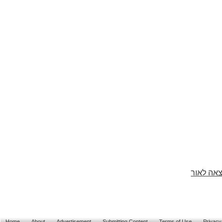
צאה לאור
Home
About
Advertisement
Submitting Content
Terms of Use
Privacy