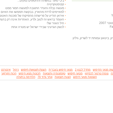
ביבי סועד במשתה והחטופים נמקים...
קקיסטוקרטיה
מעשה נבלה והעדר התגובה למעשה חמור ממנו
למאיימים לרדת מהארץ, בבקשה תממשו את האיום ויר
איראן הודיע על פרישתה מהפיקוח של סוכנות האטום
העומד בראש זה לטוב ולרע, האחריות אינה רק בהצלח
 2007
חיל האויר שלי
לנשק הגרעיני שבידי ישראל יש מטרה אחת
, ביטאון עמותת יד לשריון, גיליון
הצגת תוצאות חיפוש
וק מנועי החיפוש
מחדל לבנון 2
מנועי חיפוש בעברית
ניהול
אינטרנט
מנועי חיפוש
ה
צומת טרטור לכסיקון
טקסונומיה ותוצאות
תכונות מנוע חיפוש
הכוח הקרקעי
השוואת מנועי חיפוש
הצגת תוצאות
אתר גדוד 79
הלחימה בתעלה