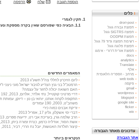
הוספת תגובה
שלח
הדפסה
ד
כלים
1.
תקין לגמרי
drori-post
1.1.
הבעיה כפי שפורסם שאין בקרה מספקת ונע
תפוצת גבורה גוגל
תפוצה SIGTRS גוגל
תפוצת OODPM
רשימת תפוצה גדוד 79 גוגל
תפוצת פלוגה גוגל
תפוצת אורית דרורי - אימגו
docs
analytics
Translate
אלף
המאמרים החדשים
מרחב - הספריה הלאומית
web tools
ליום הזיכרון לחללי צה"ל תשע"ג 2013
פיקסה
הרמטכ"ל בני גנץ הצדיע לגיבור ישראל מוני ניצני ז"ל
gmail
האם השואה יכולה לחזור על עצמה?
wordpress
דריי מרטיני קוקטייל, נתי אלדר, אלרום, 2013, 192 עמודים
blogspot
התקופה לקחה אותנו, יוחאי בן-נון – דיוקן, עמותת 
google site
משהב"ט, 2003, 190 עמודים
flicker
זריקת אבנים כמוה כירי
wix
דברי ימי אשקלון, גליון 17, אפריל 2013
הרב שלמה גורן, בעריכת אבי רט, ידיעות ספרים, 2013, 366 עמודים
אשת הסוד, אודליה כרמון, כנרת זמורה ביתן, 2013, 222 עמודים
קיצור תולדות האנושות, יובל נח הררי, דביר, 2011, 447 עמודים
עדכונים מאתר הגבורה
הנקראים ביותר