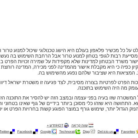
ל כל מכשיר פלאפון בעולם היא הישג טכנולוגי שיכול למנוע טרור ו
מסייעת רבות לגופי בטחון למנוע טרור אבל הרחבת השימוש בה נעשת
שור משרד הבטחון למדינות שלא מקפידות על שמירה זכויות הפרט בהן
יון כפיה כי היא מקבלת אישור מהמדינה לפני מכירה, המדינה רוחצת 
ע. המציאות היא שציבור שלהם נפגע מהשימוש בה.
ת הפרט לפרטיות בצורה מסיבית, לצד פגיעה זו משטרת ישראל דיוו
ומק מה היה השימוש בתוכנה.
 המשטרה שזו בעיה בפני עצמה ובמצב הזה יש להסיר את התוכנה ה
התחושה היא שזהו כלי מסוכן ביותר בידיים של גוף שאינו בטחוני וה
ן הנזק הגדול יותר, שימוש גורף במוצר הפוגע קשות בחרויות הפרט או
שווה קריאה
HOTחדש +
Twitter
Facebook
Google
Technorati
Digg
Del.icio.us
Favorites