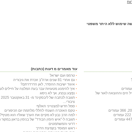
ווח
שה שימוש ללא היתר משפטי
עוד מאמרים מ דעות (כתבות)
טרמפ ועם ישראל
גם אחרי 81 שנים ארה"ב זוכרת את גיבוריה
איגוד ישיבות ההסדר, לאן הדרדרתם?
איך להימנע מטעויות עבר בעת המלצה על חיילים לעי
חיל הים וההוצאה לאור של
נִפָּצַע וְנֵהָרֵג, אך לא ניסוג
תג
ציבורי....
סמל חדש למצטייני האלוף
טקס האזכרה השנתי לחללי מלחמת יום הכיפורים
למה הרב נבון לא מקיים את הערך שאליו הוא מטיף?
תגובה ל-"איש הימין הבודד" של בנימין בראון במקור ראשון ב-29 באו
דרעי והמשתמטים
ראש המוסד בקפיצת הדרך