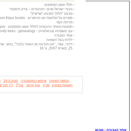
חללי אסון המסוקים
גיבורי ישראל מרובי העיטורים – צדק היסטורי
מבצע "חלוץ" ומבצע "שרקרק"
ספרים על מלחמת יום הכיפורים - Yom Kipur books
מדחת יוסף
תמונות מאתר ההנצחה לחללי אסון המסוקים - אוקטובר
עצי משפחה (גניאלוגיה) - Family trees - genealogy
אתר הגבורה
ילדות בצל השואה
דרורי, עפר., "אין הכרעה מן האוויר בלבד", בתוך: שריון
25, מארס 2007, ע' 16
חטיבה 14
ממשק תוצאות
שימוש בטקסונומיה
ש
צה"ל
השוואת מנועים
שריון
גוגל ארגוני
ליל הפריצ