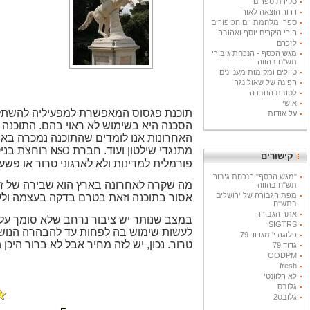
סקירת ספרים
דרור הוצאה לאור
ספרי מלחמת יום הכיפורים
הורי היקרים יוסף ואהובה
לזכרם
מגש הכסף - הנכחת גיבורי
תש"ח בהווה
טיולים ומקומות מעניינים
הפינה של שאול נגר
לטובת החברה
אישי
תוכנת פגסוס המאפשרת למפעיליה להשתלט ע
על אודות
הסכנה היא בשימוש לא ראוי בהם. התוכנה 
האחרונות אנו לומדים שהתוכנה נמכרה באי
מתנגדי שילטון ועוד. חברת
רוחצת בניק
NSO
קישורים
פורמלית למדינות ולא לארגוני טרור או פש
"מגש הכסף" הנכחת גיבורי
מה שקרה לאחרונה בארץ הוא שבירה של זכו
תש"ח בהווה
מפת הגבורה של ירושלים
אסור בתוכנה וזאת בטרם בדקה בעצמה ולע
בתש"ח
אתר הגבורה
במצב שנותר יש ציבור נרחב שלא סומך על
SIGTRS
לעשות שימוש בה לפחות עד להבהרה הנושא. 
פלוגה י' מגדוד 79
טרור. נכון, יש לזה מחיר אבל לא ברור היכ
גדוד 79
OODPM
fresh
לא רלוונטי
גלובס
גלובס2