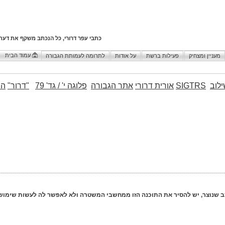
כתבי עפר דרורי, כל הנכתב משקף את דעת
עמוד הבית
מעניין ומצחיק
פעילות ברשת
על אודות
לתרומה לעמותת הגבורה
לוב
SIGTRS
אורית דרורי
אתר הגבורה
פלוגה י' / גד' 79
"דרור"
הו