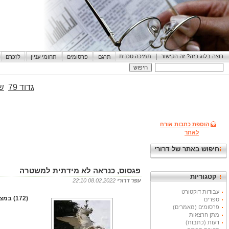
|
רוצה בלוג כזה? זה הקישור
תמיכה טכנית
תרגם
פרסומים
תחומי עניין
לזכרם
גדוד 79
שי
הוספת כתבות אורח
לאתר
חיפוש באתר של דרורי
פגסוס, כנראה לא מידתית למשטרה
קטגוריות
עפר דרורי
08.02.2022 22:10
עבודות דוקטורט
(172) במצב שנוצר, יש להסיר את התוכנה הזו ממחשבי המשטרה ולא לאפשר לה לעשות שימוש בה לפחות עד להבהרה הנושא
ספרים
פרסומים (מאמרים)
מתן הרצאות
דעות (כתבות)