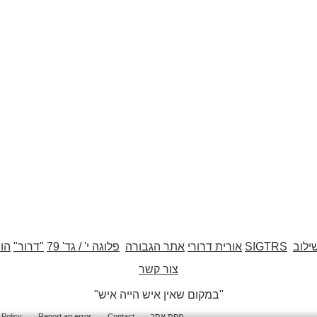
ילוב
SIGTRS
אורית דרורי
אתר הגבורה
פלוגה י' / גד' 79
"דרור"
הו
צור קשר
"במקום שאין איש הייה איש"
מפת אתר
Contact
Report an error
 Policy