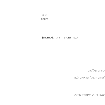
חנן בר
offerd
עמוד הבית
|
דעות (כתבות)
טורים וצל"שים
ובה לכתבה של ליבסקינד מ- 31 באוקטובר 2025 "אחים לנשק" שראויים לבוז
גוסט 2025