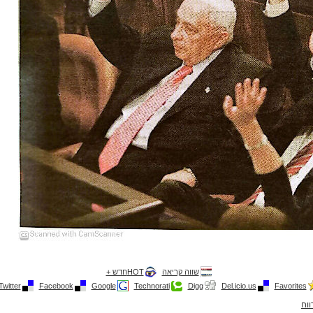
שווה קריאה
HOTחדש +
Twitter
Facebook
Google
Technorati
Digg
Del.icio.us
Favorites
ווח