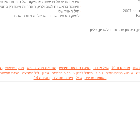
איראן הודיע על פרישתה מהפיקוח של סוכנות האטום
העומד בראש זה לטוב ולרע, האחריות אינה רק בהצלח
 2007
חיל האויר שלי
לנשק הגרעיני שבידי ישראל יש מטרה אחת
, ביטאון עמותת יד לשריון, גיליון
הצגת תוצאות חיפוש
מנ
צאות
אתר גדוד 79
גוגל ארגוני
השוואת מנועי חיפוש
מחקר שימוש
וש
שימוש בטקסונומיה
ניהול
מחדל לבנון 2
הכוח הקרקעי
שריון
ליל הפריצה
הצגת תוצאות
חטיבה 14
השוואת מנועים
גוגל
פיתוח מנהלים