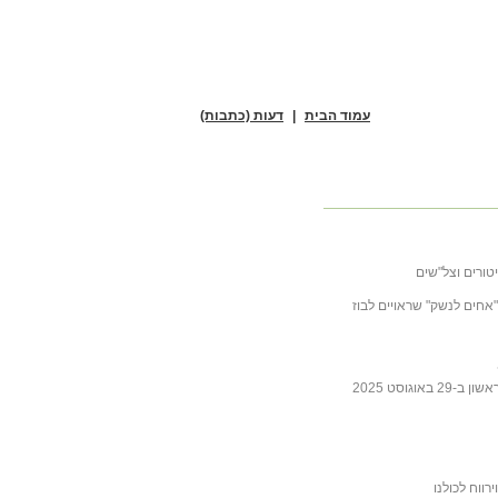
עמוד הבית
|
דעות (כתבות)
טורים וצל"שים
ובה לכתבה של ליבסקינד מ- 31 באוקטובר 2025 "אחים לנשק" שראויים לבוז
גוסט 2025
ווח לכולנו