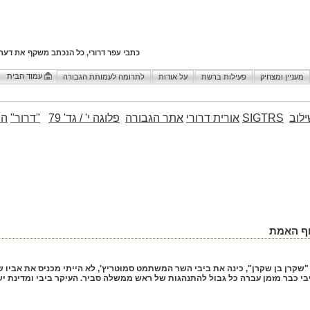
כתבי עפר דרורי, כל הנכתב משקף את דעת
עמוד הבית
מעניין ומצחיק
פעילות ברשת
על אודות
לתרומה לעמותת הגבורה
לוב
SIGTRS
אורית דרורי
אתר הגבורה
פלוגה י' / גד' 79
"דרור"
הו
וף האמת
221) "שקרן בן שקרן", כינה את ביבי השר המשתמט סמוטריץ', לא הייתי מכניס את אביו
בי כבר מזמן עברה כל גבול להתנהגות של ראש ממשלה סביר. העיקר ביבי ומדינת י