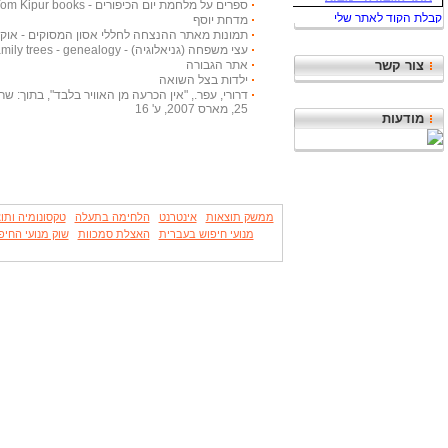
ספרים על מלחמת יום הכיפורים - Yom Kipur books
מדחת יוסף
תמונות מאתר ההנצחה לחללי אסון המסוקים - אוקטובר
עצי משפחה (גניאלוגיה) - Family trees - genealogy
צור קשר
אתר הגבורה
ילדות בצל השואה
דרורי, עפר., "אין הכרעה מן האוויר בלבד", בתוך: שריון
25, מארס 2007, ע' 16
מודעות
ממשק תוצאות
אינטרנט
הלחימה בתעלה
טקסונומיה ותו
מנועי חיפוש בעברית
האצלת סמכוות
שוק מנועי החיפ