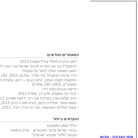
המאמרים החדשים
ליום הזיכרון לחללי צה"ל תשע"ג 2013
הרמטכ"ל בני גנץ הצדיע לגיבור ישראל מוני ניצני ז"ל
האם השואה יכולה לחזור על עצמה?
דריי מרטיני קוקטייל, נתי אלדר, אלרום, 2013, 192 עמודים
התקופה לקחה אותנו, יוחאי בן-נון – דיוקן, עמותת 
משהב"ט, 2003, 190 עמודים
זריקת אבנים כמוה כירי
דברי ימי אשקלון, גליון 17, אפריל 2013
הרב שלמה גורן, בעריכת אבי רט, ידיעות ספרים, 2013, 366 עמודים
אשת הסוד, אודליה כרמון, כנרת זמורה ביתן, 2013, 222 עמודים
קיצור תולדות האנושות, יובל נח הררי, דביר, 2011, 447 עמודים
הנקראים ביותר
חללי אסון המסוקים
גיבורי ישראל מרובי העיטורים – צדק היסטורי
מבצע "חלוץ" ומבצע "שרקרק"