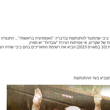
יבי שהתנגד להתנתקות ובדבריו: "האופוזיציה בראשותי"... התנגדה 
 של שקרים, אי אמיתות ויצירת "עובדות" יש מאיין.
גלעד שרון בעיתון ידיעות אחרונות של השבת (10 במארס 2023) הביא את רשימת הת
מצביע בעד ההתנתקות