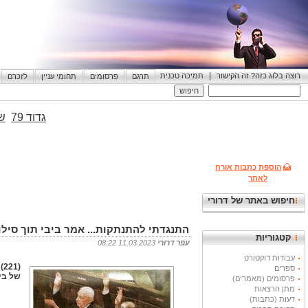
|
רוצה בלוג כזה? זה הקישור
תמיכה טכנית
תרגם
פרסומים
תחומי עניין
לזכרם
גדוד 79
שי
הוספת כתבות אורח
לאתר
חיפוש באתר של דרורי
התנגדתי להתנתקות... אמר ביבי תוך סיל
קטגוריות
עפר דרורי
11.03.2023 08:22
עבודות דוקטורט
(
ספרים
של בי
פרסומים (מאמרים)
מתן הרצאות
דעות (כתבות)