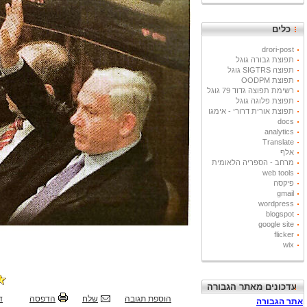
כלים
drori-post
תפוצת גבורה גוגל
תפוצה SIGTRS גוגל
תפוצת OODPM
רשימת תפוצה גדוד 79 גוגל
תפוצת פלוגה גוגל
תפוצת אורית דרורי - אימגו
docs
analytics
Translate
אלף
מרחב - הספריה הלאומית
web tools
פיקסה
gmail
wordpress
blogspot
google site
flicker
wix
עדכונים מאתר הגבורה
הוספת תגובה
שלח
הדפסה
ד