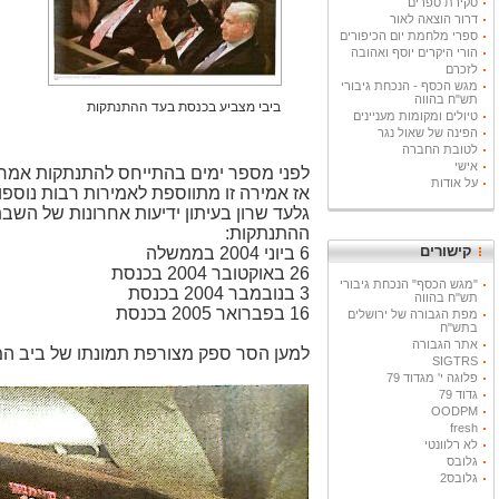
סקירת ספרים
דרור הוצאה לאור
ספרי מלחמת יום הכיפורים
הורי היקרים יוסף ואהובה
לזכרם
מגש הכסף - הנכחת גיבורי
תש"ח בהווה
ביבי מצביע בכנסת בעד ההתנתקות
טיולים ומקומות מעניינים
הפינה של שאול נגר
לטובת החברה
אישי
לפני מספר ימים בהתייחס להתנתקות אמר ב
על אודות
אז אמירה זו מתווספת לאמירות רבות נוספות
ההתנתקות:
קישורים
6 ביוני 2004 בממשלה
26 באוקטובר 2004 בכנסת
"מגש הכסף" הנכחת גיבורי
3 בנובמבר 2004 בכנסת
תש"ח בהווה
16 בפברואר 2005 בכנסת
מפת הגבורה של ירושלים
בתש"ח
אתר הגבורה
למען הסר ספק מצורפת תמונתו של ביב ה
SIGTRS
פלוגה י' מגדוד 79
גדוד 79
OODPM
fresh
לא רלוונטי
גלובס
גלובס2