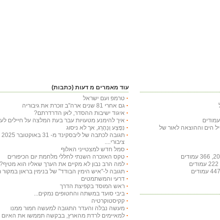
עוד מאמרים מ דעות (כתבות)
טרמפ ועם ישראל
גם אחרי 81 שנים ארה"ב זוכרת את גיבוריה
איגוד ישיבות ההסדר, לאן הדרדרתם?
איך להימנע מטעויות עבר בעת המלצה על חיילים לעי
חיל הים וההוצאה לאור של
נִפָּצַע וְנֵהָרֵג, אך לא ניסוג
תג
ציבורי....
סמל חדש למצטייני האלוף
טקס האזכרה השנתי לחללי מלחמת יום הכיפורים
למה הרב נבון לא מקיים את הערך שאליו הוא מטיף?
תגובה ל-"איש הימין הבודד" של בנימין בראון במקור ראשון ב-29 באו
דרעי והמשתמטים
ראש המוסד בקפיצת הדרך
ביבי סועד במשתה והחטופים נמקים...
קקיסטוקרטיה
מעשה נבלה והעדר התגובה למעשה חמור ממנו
למאיימים לרדת מהארץ, בבקשה תממשו את האיום ויר