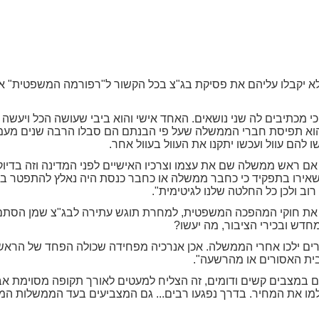
לא יקבלו עליהם את פסיקת בג"צ בכל הקשור ל"רפורמה המשפטית" א
מכתיבים לה שני נושאים. האחד אישי והוא ביבי שעושה הכל ויעשה ה
א תפיסת חברי הממשלה שעל פי הבנתם הם סבלו הרבה שנים מעמדת ב
להם עוול ועכשו יתקנו את העוול בעוול אחר.
, אם ראש ממשלה שם את עצמו וצרכיו האישיים לפני המדינה וזה בדי
ירו בתפקיד כי כחבר ממשלה או כחבר כנסת היה נאלץ להתפטר בגל
רוב ולכן כל החלטה שלנו לגיטימית".
ת חוקי המהפכה המשפטית, למחרת תוגש עתירה לבג"צ שמן הסתם י
חדש ובכירי הציבור, מה יעשו?
ים ילכו אחרי הממשלה. אכן אנרכיה מפחידה שכולה הפחד של הראש 
מבית האסורים או מהרשעה".
 במצבים קשים ודומים, זה הצליח למעטים לאורך תקופה מסוימת א
מו את המחיר. בדרך נפגעו רבים... גם המצביעים בעד הממשלות המ