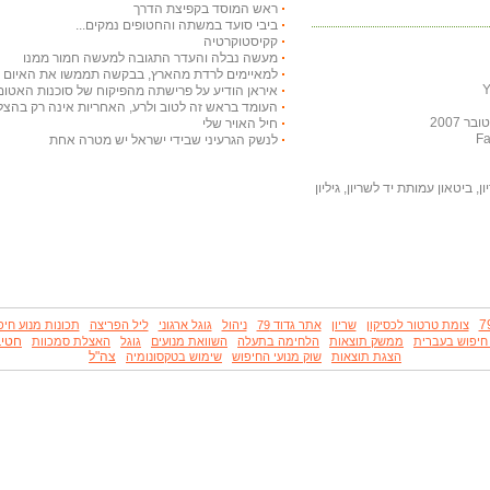
ראש המוסד בקפיצת הדרך
ביבי סועד במשתה והחטופים נמקים...
קקיסטוקרטיה
מעשה נבלה והעדר התגובה למעשה חמור ממנו
למאיימים לרדת מהארץ, בבקשה תממשו את האיום ויר
איראן הודיע על פרישתה מהפיקוח של סוכנות האטום
העומד בראש זה לטוב ולרע, האחריות אינה רק בהצלח
 2007
חיל האויר שלי
לנשק הגרעיני שבידי ישראל יש מטרה אחת
, ביטאון עמותת יד לשריון, גיליון
צומת טרטור לכסיקון
שריון
אתר גדוד 79
ניהול
גוגל ארגוני
ליל הפריצה
תכונות מנוע חיפ
חטיבה
 חיפוש בעברית
ממשק תוצאות
הלחימה בתעלה
השוואת מנועים
גוגל
האצלת סמכוות
צה"ל
הצגת תוצאות
שוק מנועי החיפוש
שימוש בטקסונומיה