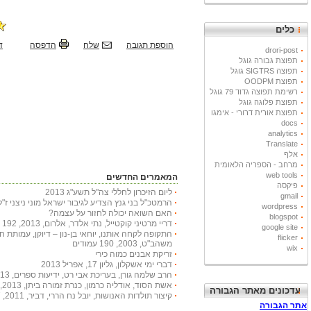
כלים
הוספת תגובה
שלח
הדפסה
ד
drori-post
תפוצת גבורה גוגל
תפוצה SIGTRS גוגל
תפוצת OODPM
רשימת תפוצה גדוד 79 גוגל
תפוצת פלוגה גוגל
תפוצת אורית דרורי - אימגו
docs
analytics
Translate
אלף
מרחב - הספריה הלאומית
web tools
המאמרים החדשים
פיקסה
ליום הזיכרון לחללי צה"ל תשע"ג 2013
gmail
הרמטכ"ל בני גנץ הצדיע לגיבור ישראל מוני ניצני ז"ל
wordpress
האם השואה יכולה לחזור על עצמה?
blogspot
דריי מרטיני קוקטייל, נתי אלדר, אלרום, 2013, 192 עמודים
google site
התקופה לקחה אותנו, יוחאי בן-נון – דיוקן, עמותת 
flicker
משהב"ט, 2003, 190 עמודים
wix
זריקת אבנים כמוה כירי
דברי ימי אשקלון, גליון 17, אפריל 2013
הרב שלמה גורן, בעריכת אבי רט, ידיעות ספרים, 2013, 366 עמודים
אשת הסוד, אודליה כרמון, כנרת זמורה ביתן, 2013, 222 עמודים
עדכונים מאתר הגבורה
קיצור תולדות האנושות, יובל נח הררי, דביר, 2011, 447 עמודים