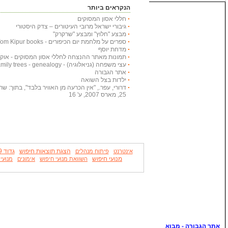
הנקראים ביותר
חללי אסון המסוקים
גיבורי ישראל מרובי העיטורים – צדק היסטורי
מבצע "חלוץ" ומבצע "שרקרק"
ספרים על מלחמת יום הכיפורים - Yom Kipur books
מדחת יוסף
תמונות מאתר ההנצחה לחללי אסון המסוקים - אוקטובר
עצי משפחה (גניאלוגיה) - Family trees - genealogy
אתר הגבורה
ילדות בצל השואה
דרורי, עפר., "אין הכרעה מן האוויר בלבד", בתוך: שריון
25, מארס 2007, ע' 16
הצגת תוצאות חיפוש
גדוד 79
אינטרנט
פיתוח מנהלים
מנועי חיפוש
השוואת מנועי חיפוש
אימונים
מנועי