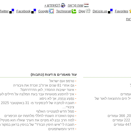
שווה קריאה
HOTחדש +
Twitter
Facebook
Google
Technorati
Digg
Del.icio.us
Favorites
ווח
עוד מאמרים מ דעות (כתבות)
טרמפ ועם ישראל
גם אחרי 81 שנים ארה"ב זוכרת את גיבוריה
איגוד ישיבות ההסדר, לאן הדרדרתם?
איך להימנע מטעויות עבר בעת המלצה על חיילים לעי
חיל הים וההוצאה לאור של
נִפָּצַע וְנֵהָרֵג, אך לא ניסוג
תג
ציבורי....
סמל חדש למצטייני האלוף
טקס האזכרה השנתי לחללי מלחמת יום הכיפורים
למה הרב נבון לא מקיים את הערך שאליו הוא מטיף?
תגובה ל-"איש הימין הבודד" של בנימין בראון במקור ראשון ב-29 באו
דרעי והמשתמטים