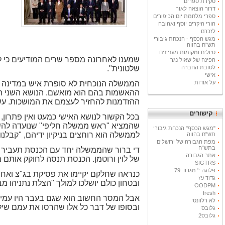
סקירת ספרים
דרור הוצאה לאור
ספרי מלחמת יום הכיפורים
הורי היקרים יוסף ואהובה
לזכרם
מגש הכסף - הנכחת גיבורי
תש"ח בהווה
טיולים ומקומות מעניינים
שמענו לאחרונה מספר שרים המודיעים כי 
הפינה של שאול נגר
לטובת החברה
שלטונית".
אישי
על אודות
הממשלה הנוכחית לא סופרת איש במדינה כי 
ההאשמות בהם הוא מואשם. הנושא השני הו
ההזדמנות להחזיר לעצמם את המושכות. עשו 
קישורים
בכל הקשור לנושא האישי כמעט ואין פתרון
שהמציא "ראש ממשלה חליפי" שנועדה להשא
"מגש הכסף" הנכחת גיבורי
לממשלה הוא רוחצים בניקיון ידיהם, "קבלנו 
תש"ח בהווה
מפת הגבורה של ירושלים
בתש"ח
די ברור שהממשלה יחד עם הכנסת תעביר א
אתר הגבורה
של לוין ורוטמן. הכנסת תנסה לחוקק אותם מ
SIGTRS
פלוגה י' מגדוד 79
כנראה שחלקם יקיימו את פסיקת בג"צ ואחר
גדוד 79
ובטחון כולם יושלכו למולך "הצלת נתניהו 
OODPM
fresh
אבל המסר החשוב הוא שגם בעבר היו עמים
לא רלוונטי
ובסופו של דבר כל אלו שהרסו את עמם שיל
גלובס
גלובס2