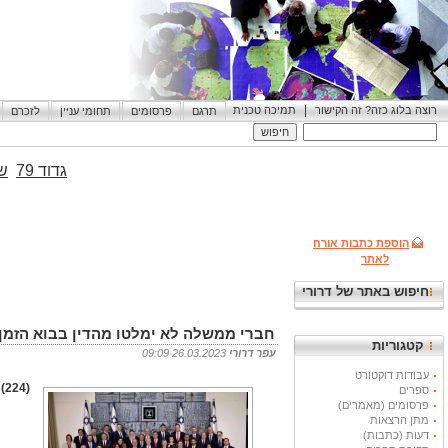
|
רוצה בלוג כזה? זה הקישור
תמיכה טכנית
תרגם
פרסומים
תחומי עניין
לזכרם
גדוד 79
שי
הוספת כתבות אורח
לאתר
חיפוש באתר של דרורי
חברי ממשלה לא ימלטו מהדין בבוא הזמן
קטגוריות
עפר דרורי
26.03.2023 09:09
עבודות דוקטורט
(224) משפט ההיסטוריה המתין בסבלנות ובסופו של דבר כל אלו שהרסו את עמם שילמו את המחיר
ספרים
פרסומים (מאמרים)
מתן הרצאות
דעות (כתבות)