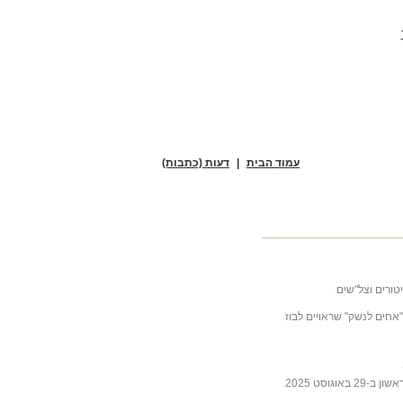
עמוד הבית
|
דעות (כתבות)
טורים וצל"שים
ובה לכתבה של ליבסקינד מ- 31 באוקטובר 2025 "אחים לנשק" שראויים לבוז
גוסט 2025