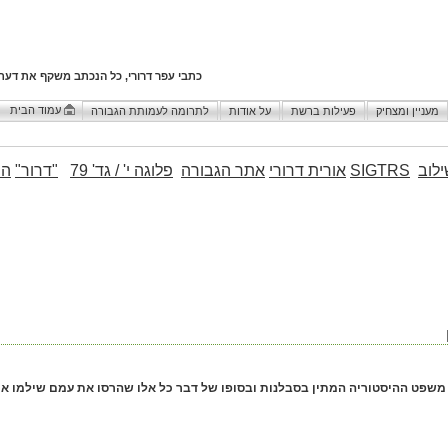
כתבי עפר דרורי, כל הנכתב משקף את דעת
עמוד הבית
מעניין ומצחיק
פעילות ברשת
על אודות
לתרומה לעמותת הגבורה
לוב
SIGTRS
אורית דרורי
אתר הגבורה
פלוגה י' / גד' 79
"דרור"
הו