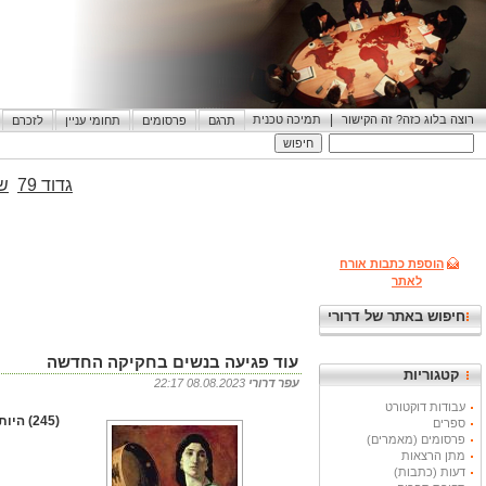
|
רוצה בלוג כזה? זה הקישור
תמיכה טכנית
תרגם
פרסומים
תחומי עניין
לזכרם
גדוד 79
שי
הוספת כתבות אורח
לאתר
חיפוש באתר של דרורי
עוד פגיעה בנשים בחקיקה החדשה
קטגוריות
עפר דרורי
08.08.2023 22:17
עבודות דוקטורט
(245) היות ובבתי דין מעמד האישה נחות ולעתים כמעט ולא קיים יש בהצעת החוק הזו פגיעה אנושה בשיווין זכויות לנשים במדינה.
ספרים
פרסומים (מאמרים)
מתן הרצאות
דעות (כתבות)