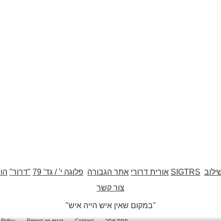
ילוב
SIGTRS
אורית דרורי
אתר הגבורה
פלוגה י' / גד' 79
"דרור"
הו
צור קשר
"במקום שאין איש הייה איש"
מפת אתר
Contact
Report an error
 Policy