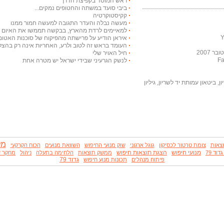
ראש המוסד בקפיצת הדרך
ביבי סועד במשתה והחטופים נמקים...
קקיסטוקרטיה
מעשה נבלה והעדר התגובה למעשה חמור ממנו
למאיימים לרדת מהארץ, בבקשה תממשו את האיום ויר
איראן הודיע על פרישתה מהפיקוח של סוכנות האטום
העומד בראש זה לטוב ולרע, האחריות אינה רק בהצלח
 2007
חיל האויר שלי
לנשק הגרעיני שבידי ישראל יש מטרה אחת
, ביטאון עמותת יד לשריון, גיליון
מל
צאות
צומת טרטור לכסיקון
גוגל ארגוני
שוק מנועי החיפוש
השוואת מנועים
הכוח הקרקעי
מנועי חיפוש
הצגת תוצאות חיפוש
וד 79
ממשק תוצאות
הלחימה בתעלה
ניהול
מחקר ש
גדוד 79
פיתוח מנהלים
תכונות מנוע חיפוש