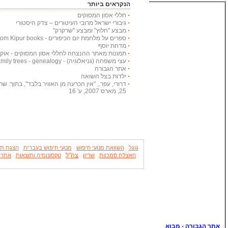
הנקראים ביותר
חללי אסון המסוקים
גיבורי ישראל מרובי העיטורים – צדק היסטורי
מבצע "חלוץ" ומבצע "שרקרק"
ספרים על מלחמת יום הכיפורים - Yom Kipur books
מדחת יוסף
תמונות מאתר ההנצחה לחללי אסון המסוקים - אוקטובר
עצי משפחה (גניאלוגיה) - Family trees - genealogy
אתר הגבורה
ילדות בצל השואה
דרורי, עפר., "אין הכרעה מן האוויר בלבד", בתוך: שריון
25, מארס 2007, ע' 16
גוגל
השוואת מנועי חיפוש
מנועי חיפוש בעברית
הצגת תו
צה"ל
האצלת סמכוות
שריון
טקסונומיה ותוצאות
אתר גד