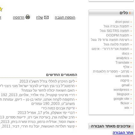
כלים
הוספת תגובה
שלח
הדפסה
ד
drori-post
תפוצת גבורה גוגל
תפוצה SIGTRS גוגל
תפוצת OODPM
רשימת תפוצה גדוד 79 גוגל
תפוצת פלוגה גוגל
תפוצת אורית דרורי - אימגו
docs
analytics
Translate
אלף
מרחב - הספריה הלאומית
המאמרים החדשים
web tools
פיקסה
ליום הזיכרון לחללי צה"ל תשע"ג 2013
gmail
הרמטכ"ל בני גנץ הצדיע לגיבור ישראל מוני ניצני ז"ל
wordpress
האם השואה יכולה לחזור על עצמה?
blogspot
דריי מרטיני קוקטייל, נתי אלדר, אלרום, 2013, 192 עמודים
google site
התקופה לקחה אותנו, יוחאי בן-נון – דיוקן, עמותת 
flicker
משהב"ט, 2003, 190 עמודים
wix
זריקת אבנים כמוה כירי
דברי ימי אשקלון, גליון 17, אפריל 2013
הרב שלמה גורן, בעריכת אבי רט, ידיעות ספרים, 2013, 366 עמודים
אשת הסוד, אודליה כרמון, כנרת זמורה ביתן, 2013, 222 עמודים
עדכונים מאתר הגבורה
קיצור תולדות האנושות, יובל נח הררי, דביר, 2011, 447 עמודים