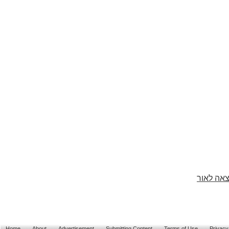
צאה לאור
Home
About
Advertisement
Submitting Content
Terms of Use
Privacy