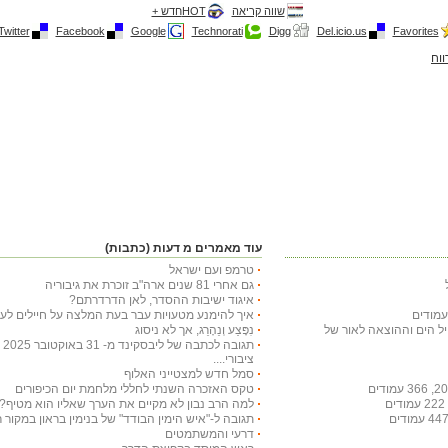
שווה קריאה
HOTחדש +
Twitter
Facebook
Google
Technorati
Digg
Del.icio.us
Favorites
ווח
עוד מאמרים מ דעות (כתבות)
טרמפ ועם ישראל
גם אחרי 81 שנים ארה"ב זוכרת את גיבוריה
איגוד ישיבות ההסדר, לאן הדרדרתם?
איך להימנע מטעויות עבר בעת המלצה על חיילים לעי
חיל הים וההוצאה לאור של
נִפָּצַע וְנֵהָרֵג, אך לא ניסוג
תג
ציבורי....
סמל חדש למצטייני האלוף
טקס האזכרה השנתי לחללי מלחמת יום הכיפורים
למה הרב נבון לא מקיים את הערך שאליו הוא מטיף?
תגובה ל-"איש הימין הבודד" של בנימין בראון במקור ראשון ב-29 באו
דרעי והמשתמטים