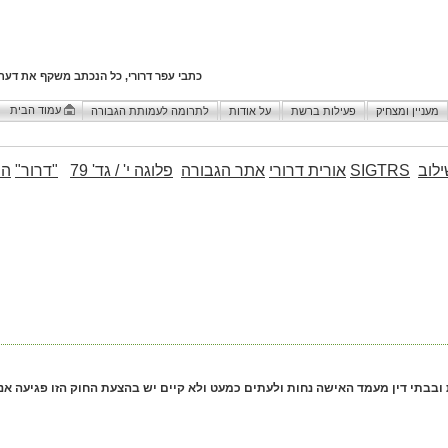
כתבי עפר דרורי, כל הנכתב משקף את דעת
עמוד הבית
מעניין ומצחיק
פעילות ברשת
על אודות
לתרומה לעמותת הגבורה
לוב
SIGTRS
אורית דרורי
אתר הגבורה
פלוגה י' / גד' 79
"דרור"
הו