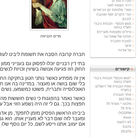
סקירת ספרים
דרור הוצאה לאור
ספרי מלחמת יום הכיפורים
הורי היקרים יוסף ואהובה
לזכרם
מגש הכסף - הנכחת גיבורי
תש"ח בהווה
טיולים ומקומות מעניינים
מרים הנביאה
הפינה של שאול נגר
לטובת החברה
אישי
על אודות
חברה קרובה הסבה את תשומת ליבינו לעוד
בתי דין רבניים יוכלו לפסוק גם בענייני מ
החוק הזו פגיעה אנושה בשיווין זכויות לנשים
קישורים
אין זה מפתיע כאשר נותני הטון בחקיקה הח
"מגש הכסף" הנכחת גיבורי
תש"ח בהווה
בלי שום בושה או מעצור. במדינה בה אנו חיי
מפת הגבורה של ירושלים
האוכלוסייה ותבריח, פשוטו כמשמעו, נשים 
בתש"ח
אתר הגבורה
כאשר נאמר בהפגנות כי נשים חוששות מהחקי
SIGTRS
חפצות בכך. גם לי זה היה נשמע הזוי אבל ע
פלוגה י' מגדוד 79
גדוד 79
ביביהו הראשון הפסיק מזמן לתפקד, מן אד
OODPM
fresh
ומעבר לזה שום דבר לא מעניין אותו. הוא ג
לא רלוונטי
אם יעזוב אתנו וייסע לשם. כל יום נוסף שלו 
גלובס
גלובס2