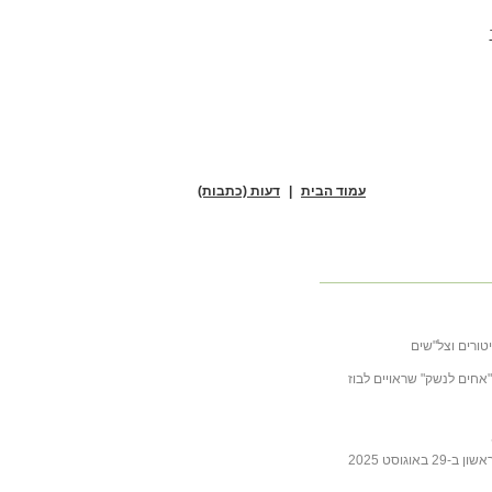
עמוד הבית
|
דעות (כתבות)
טורים וצל"שים
ובה לכתבה של ליבסקינד מ- 31 באוקטובר 2025 "אחים לנשק" שראויים לבוז
גוסט 2025