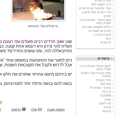
סקירת ספרים
דרור הוצאה לאור
ספרי מלחמת יום הכיפורים
הורי היקרים יוסף ואהובה
לזכרם
מגש הכסף - הנכחת גיבורי
תש"ח בהווה
מי מדליק עפ"י ההנחיות
טיולים ומקומות מעניינים
הפינה של שאול נגר
לטובת החברה
אישי
שוב ושוב חרדים רבים פועלים עפי רצונם ב
על אודות
העליה להר מירון היא דוגמא אחת קטנה. כ
החיזבאללה להר, ומה עושים החרדים? פש
קישורים
ניתן לתאר את ההתנהגות במשפט אחד "אין
אבל לדרוש ולקבל את הקצבאות השונות, ש
"מגש הכסף" הנכחת גיבורי
תש"ח בהווה
מפת הגבורה של ירושלים
יש ביניהם מיעוט אחראי שתורם את חלקו א
בתש"ח
אתר הגבורה
בושה להם ובושה גדולה יותר למנהיגיהם, גפנ
SIGTRS
פלוגה י' מגדוד 79
גדוד 79
OODPM
fresh
לא רלוונטי
גלובס
הוספת תגובה
שלח
הדפסה
ד
גלובס2