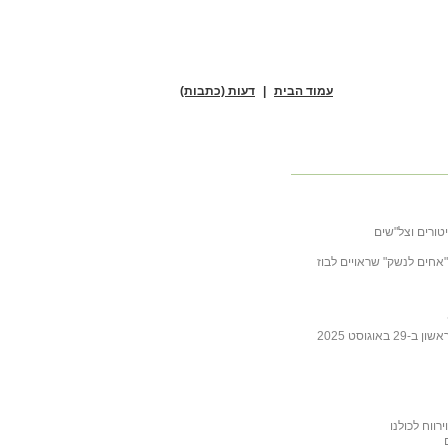
עמוד הבית
|
דעות (כתבות)
טורים וצל"שים
ובה לכתבה של ליבסקינד מ- 31 באוקטובר 2025 "אחים לנשק" שראויים לבוז
גוסט 2025
ווח לכולנו