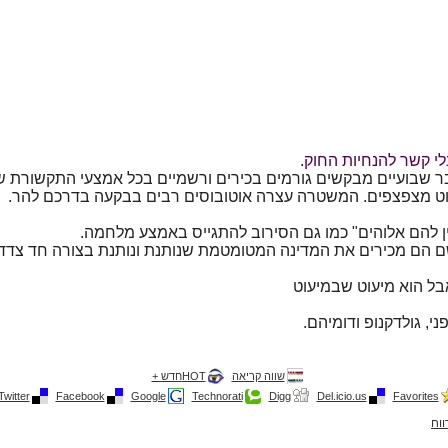
לי קשר להנחיות החוק.
בר שבועיים מבקשים גורמים בכירים ורשמיים בכל אמצעי התקשורת של
וט מצפצפים. המשטרה עצרה אוטובוסים רבים בבקעה בדרכם להר.
 להם אלוהים" כמו גם הסירוב להתגייס באמצע מלחמה.
ם הם מכירים את המדינה המטומטמת שנותנת ונותנת בצורה חד צדדי
בל הוא מיעוט שבמיעוט
י, גולדקנופ ודומיהם.
שווה קריאה
HOTחדש +
Twitter
Facebook
Google
Technorati
Digg
Del.icio.us
Favorites
ווח