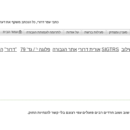
כתבי עפר דרורי, כל הנכתב משקף את דעת
עמוד הבית
מעניין ומצחיק
פעילות ברשת
על אודות
לתרומה לעמותת הגבורה
לוב
SIGTRS
אורית דרורי
אתר הגבורה
פלוגה י' / גד' 79
"דרור"
הו