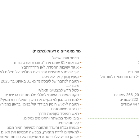
עוד מאמרים מ דעות (כתבות)
טרמפ ועם ישראל
גם אחרי 81 שנים ארה"ב זוכרת את גיבוריה
איגוד ישיבות ההסדר, לאן הדרדרתם?
איך להימנע מטעויות עבר בעת המלצה על חיילים לעי
חיל הים וההוצאה לאור של
נִפָּצַע וְנֵהָרֵג, אך לא ניסוג
תג
ציבורי....
סמל חדש למצטייני האלוף
טקס האזכרה השנתי לחללי מלחמת יום הכיפורים
למה הרב נבון לא מקיים את הערך שאליו הוא מטיף?
תגובה ל-"איש הימין הבודד" של בנימין בראון במקור ראשון ב-29 באו
דרעי והמשתמטים
ראש המוסד בקפיצת הדרך
ביבי סועד במשתה והחטופים נמקים...
קקיסטוקרטיה
מעשה נבלה והעדר התגובה למעשה חמור ממנו
למאיימים לרדת מהארץ, בבקשה תממשו את האיום ויר
איראן הודיע על פרישתה מהפיקוח של סוכנות האטום