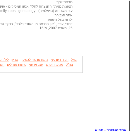
מדחת יוסף
תמונות מאתר ההנצחה לחללי אסון המסוקים - אוקטובר
עצי משפחה (גניאלוגיה) - Family trees - genealogy
אתר הגבורה
ילדות בצל השואה
דרורי, עפר., "אין הכרעה מן האוויר בלבד", בתוך: שריון
25, מארס 2007, ע' 16
גוגל
הכוח הקרקעי
צומת טרטור לכסיקון
שריון
ליל הפ
צה"ל
מנועי חיפוש
גוגל ארגוני
פיתוח מנהלים
השו