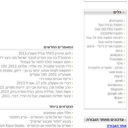
כלים
drori-post
תפוצת גבורה גוגל
תפוצה SIGTRS גוגל
תפוצת OODPM
רשימת תפוצה גדוד 79 גוגל
תפוצת פלוגה גוגל
תפוצת אורית דרורי - אימגו
המאמרים החדשים
docs
ליום הזיכרון לחללי צה"ל תשע"ג 2013
analytics
הרמטכ"ל בני גנץ הצדיע לגיבור ישראל מוני ניצני ז"ל
Translate
האם השואה יכולה לחזור על עצמה?
אלף
דריי מרטיני קוקטייל, נתי אלדר, אלרום, 2013, 192 עמודים
מרחב - הספריה הלאומית
התקופה לקחה אותנו, יוחאי בן-נון – דיוקן, עמותת 
web tools
משהב"ט, 2003, 190 עמודים
פיקסה
זריקת אבנים כמוה כירי
gmail
דברי ימי אשקלון, גליון 17, אפריל 2013
wordpress
הרב שלמה גורן, בעריכת אבי רט, ידיעות ספרים, 2013, 366 עמודים
blogspot
אשת הסוד, אודליה כרמון, כנרת זמורה ביתן, 2013, 222 עמודים
google site
קיצור תולדות האנושות, יובל נח הררי, דביר, 2011, 447 עמודים
flicker
wix
הנקראים ביותר
חללי אסון המסוקים
גיבורי ישראל מרובי העיטורים – צדק היסטורי
עדכונים מאתר הגבורה
מבצע "חלוץ" ומבצע "שרקרק"
ספרים על מלחמת יום הכיפורים - Yom Kipur books