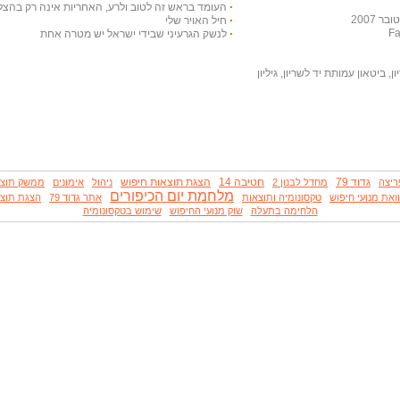
העומד בראש זה לטוב ולרע, האחריות אינה רק בהצלח
 2007
חיל האויר שלי
לנשק הגרעיני שבידי ישראל יש מטרה אחת
, ביטאון עמותת יד לשריון, גיליון
גדוד 79
חטיבה 14
הצגת תוצאות חיפוש
ריצה
מחדל לבנון 2
ניהול
אימונים
ממשק תוצא
מלחמת יום הכיפורים
ואת מנועי חיפוש
טקסונומיה ותוצאות
אתר גדוד 79
הצגת תוצ
הלחימה בתעלה
שוק מנועי החיפוש
שימוש בטקסונומיה