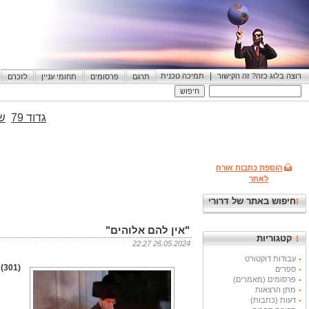
|
רוצה בלוג כזה? זה הקישור
תמיכה טכנית
תרגם
פרסומים
תחומי עניין
לזכרם
גדוד 79
שי
הוספת כתבות אורח
לאתר
חיפוש באתר של דרורי
"אין להם אלוהים"
קטגוריות
26.05.2024 22:27
עבודות דוקטורט
(301) שוב ושוב חרדים רבים פועלים עפי רצונם בלי קשר להנחיות החוק.
ספרים
פרסומים (מאמרים)
מתן הרצאות
דעות (כתבות)