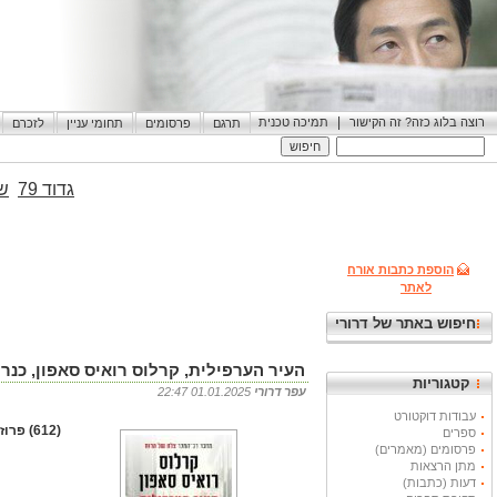
|
רוצה בלוג כזה? זה הקישור
תמיכה טכנית
תרגם
פרסומים
תחומי עניין
לזכרם
גדוד 79
שי
הוספת כתבות אורח
לאתר
חיפוש באתר של דרורי
העיר הערפילית, קרלוס רואיס סאפון, כנרת זמורה, 2023,
קטגוריות
עפר דרורי
01.01.2025 22:47
עבודות דוקטורט
(612) פרוזה
ספרים
פרסומים (מאמרים)
מתן הרצאות
דעות (כתבות)