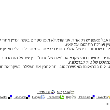
אבל סאפון יש רק אחד. אני קורא לא מעט ספרים בשנה ועדיין אחרי עמ
 ועורכת התרגום יעל ינאי).
ים שכונסו בידיו של המו"ל הספרדי לאחר שנמסרו לידיו ע"י סאפון יחד
רים ומחשבות ומי שקרא את "צלה של הרוח" יבין ישר על מה מדובר.
במהלכו של טיול לברצלונה.
 טיולים בברצלונה מאפשרת טוב יותר להבין את העלילה ובעיקר את הא
שווה קריאה
HOTחדש +
Twitter
Facebook
Google
Technorati
Digg
Del.icio.us
Favorites
ווח