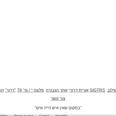
ילוב
SIGTRS
אורית דרורי
אתר הגבורה
פלוגה י' / גד' 79
"דרור"
הו
צור קשר
"במקום שאין איש הייה איש"
מפת אתר
Contact
Report an error
 Policy