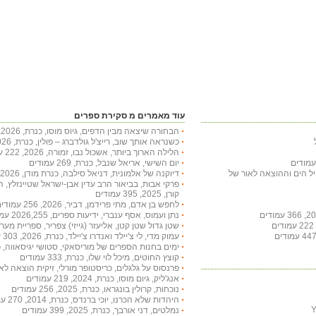
עוד מאמרים מ סקירת ספרים
הבחורה שיצאה מבין הדפים, גיוס מוסו, כנרת, 2026, 332 עמודים
כשנראה אותך שוב, רייצ'ל גולדברג – פולין, כנרת, 2026, 236 עמודים
הלילה הארוך ביותר, אשכול נבו, זמורה, 2026, 222 עמודים
יום השישי, אריאל שנבל, כנרת, 269 עמודים
חיל הים וההוצאה לאור של
דיוקנה של אלמונית, דניאל סילבה, כנרת מודן, 2026, 397 עמודים
פרקי אבות, בביאור הרב עדין אבן-ישראל שטיינזלץ, 
קורן, 2025, 395 עמודים
לחפש בן אדם, מתי פרידמן, דביר, 2026, 256 עמודים
נתן ועמוס, אסף ענברי, ידיעות ספרים, 2026,255 עמודים
שטן גדול שטן קטן, אליעזר (גייזי) צפריר, ספריית מעריב, 2002, 253 עמ
עמוק מדי, לי צ'יילד ואנדרו צ'יילד, כנרת, 2026, 303 עמודים
ימים בחנות הספרים של מוריסאקי, סטושי יגיסאווה, כנרת, 2026, 207
קוצץ החוטים, מיכל לוי שלו, כנרת, 333 עמודים
פרנסוס על גלגלים, כריסטופר מורלי, זיקית הוצאה לאור, 2012, 195 עמ
אנג'ליק, גיום מוסו, כנרת, 2024, 219 עמודים
נוכחות, קרולין בונגראו, כנרת, 2025, 256 עמודים
היהדות שלא הכרנו, יוכי ברנדס, כנרת, 2014, 270 עמודים
נמלטים, דני אורבך, כנרת, 2025, 399 עמודים