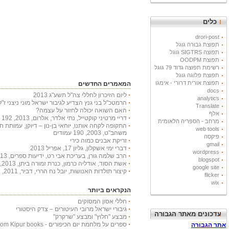
כלים
drori-post
תפוצת גבורה גוגל
תפוצה SIGTRS גוגל
תפוצת OODPM
רשימת תפוצה גדוד 79 גוגל
תפוצת פלוגה גוגל
תפוצת אורית דרורי - אימגו
המאמרים החדשים
docs
ליום הזיכרון לחללי צה"ל תשע"ג 2013
analytics
הרמטכ"ל בני גנץ הצדיע לגיבור ישראל מוני ניצני ז"ל
Translate
האם השואה יכולה לחזור על עצמה?
אלף
דריי מרטיני קוקטייל, נתי אלדר, אלרום, 2013, 192 עמודים
מרחב - הספריה הלאומית
התקופה לקחה אותנו, יוחאי בן-נון – דיוקן, עמותת 
web tools
משהב"ט, 2003, 190 עמודים
פיקסה
זריקת אבנים כמוה כירי
gmail
דברי ימי אשקלון, גליון 17, אפריל 2013
wordpress
הרב שלמה גורן, בעריכת אבי רט, ידיעות ספרים, 2013, 366 עמודים
blogspot
אשת הסוד, אודליה כרמון, כנרת זמורה ביתן, 2013, 222 עמודים
google site
קיצור תולדות האנושות, יובל נח הררי, דביר, 2011, 447 עמודים
flicker
wix
הנקראים ביותר
חללי אסון המסוקים
גיבורי ישראל מרובי העיטורים – צדק היסטורי
עדכונים מאתר הגבורה
מבצע "חלוץ" ומבצע "שרקרק"
ספרים על מלחמת יום הכיפורים - Yom Kipur books