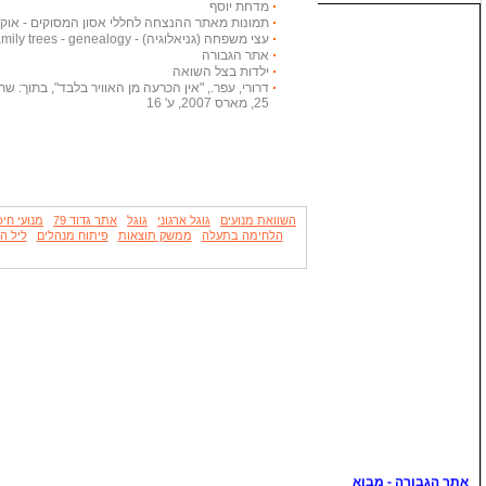
מדחת יוסף
תמונות מאתר ההנצחה לחללי אסון המסוקים - אוקטובר
עצי משפחה (גניאלוגיה) - Family trees - genealogy
אתר הגבורה
ילדות בצל השואה
דרורי, עפר., "אין הכרעה מן האוויר בלבד", בתוך: שריון
25, מארס 2007, ע' 16
השוואת מנועים
גוגל ארגוני
גוגל
אתר גדוד 79
מנועי חי
הלחימה בתעלה
ממשק תוצאות
פיתוח מנהלים
ליל ה