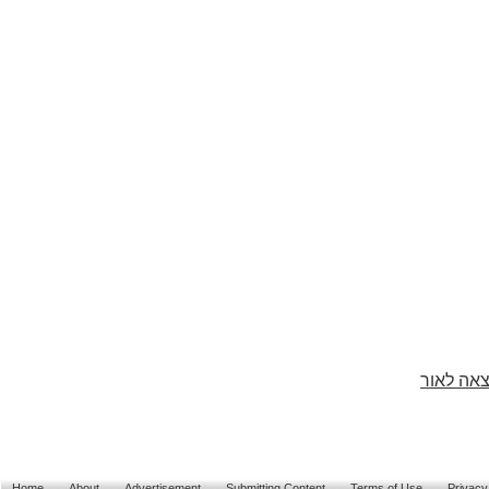
צאה לאור
Home
About
Advertisement
Submitting Content
Terms of Use
Privacy