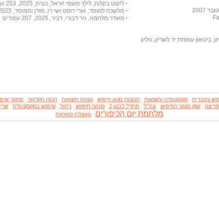
ליקוט בקלות, לילך מוצפי הראל, כנרת, 2025, 253 עמודים
 2007
מלשכה למוסד, אורי רוסט ושי רז, מודן והמוסד, 2025, 351 עמודים
משדר מלחמה, ניר דבורי, דביר, 2025, 207 עמודים
, ביטאון עמותת יד לשריון, גיליון
פוש בעברית
טקסונומיה ותוצאות
תכונות מנוע חיפוש
הצגת תוצאות
הכוח הקרקעי
מחקר שימ
צה"ל
מנועי חיפוש
פריצה
שוק מנועי החיפוש
מחדל לבנון 2
ניהול
שימוש בטקסונומיה
שריו
מלחמת יום הכיפורים
האצלת סמכוות