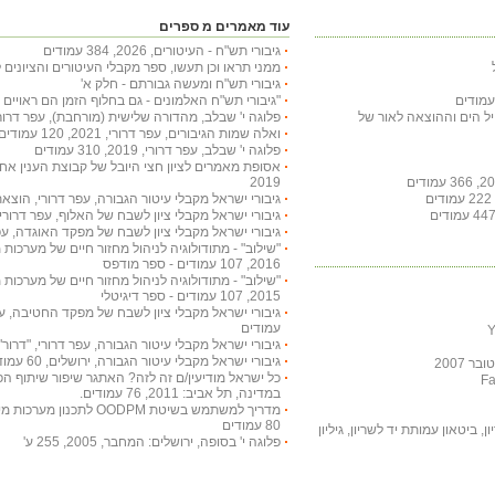
עוד מאמרים מ ספרים
גיבורי תש"ח - העיטורים, 2026, 384 עמודים
ממני תראו וכן תעשו, ספר מקבלי העיטורים והציונים
גיבורי תש"ח ומעשה גבורתם - חלק א'
"גיבורי תש"ח האלמונים - גם בחלוף הזמן הם ראויים להכר
חיל הים וההוצאה לאור של
פלוגה י' שבלב, מהדורה שלישית (מורחבת), עפר דרורי, 2023, 318 עמו
ואלה שמות הגיבורים, עפר דרורי, 2021, 120 עמודים
פלוגה י' שבלב, עפר דרורי, 2019, 310 עמודים
2019
גיבורי ישראל מקבלי עיטור הגבורה, עפר דרורי, הוצאת דרור, 2017, 
גיבורי ישראל מקבלי ציון לשבח של האלוף, עפר דרורי, 2017, 420 עמודי
גיבורי ישראל מקבלי ציון לשבח של מפקד האוגדה, עפר דרורי, 2016,
"שילוב" - מתודולוגיה לניהול מחזור חיים של מערכות מ
2016, 107 עמודים - ספר מודפס
"שילוב" - מתודולוגיה לניהול מחזור חיים של מערכות מ
2015, 107 עמודים - ספר דיגיטלי
עמודים
גיבורי ישראל מקבלי עיטור הגבורה, עפר דרורי, "דרור", 2014, 82 עמוד
גיבורי ישראל מקבלי עיטור הגבורה, ירושלים, 60 עמודים, 2013
 2007
כל ישראל מודיעין/ם זה לזה? האתגר שיפור שיתוף הפע
במדינה, תל אביב: 2011, 76 עמודים.
80 עמודים
, ביטאון עמותת יד לשריון, גיליון
פלוגה י' בסופה, ירושלים: המחבר, 2005, 255 ע'