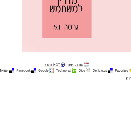
שווה קריאה
HOTחדש +
Twitter
Facebook
Google
Technorati
Digg
Del.icio.us
Favorites
ווח