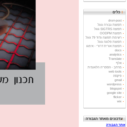
כלים
drori-post
תפוצת גבורה גוגל
תפוצה SIGTRS גוגל
תפוצת OODPM
רשימת תפוצה גדוד 79 גוגל
תפוצת פלוגה גוגל
תפוצת אורית דרורי - אימגו
docs
analytics
Translate
אלף
מרחב - הספריה הלאומית
web tools
פיקסה
gmail
wordpress
blogspot
google site
flicker
wix
עדכונים מאתר הגבורה