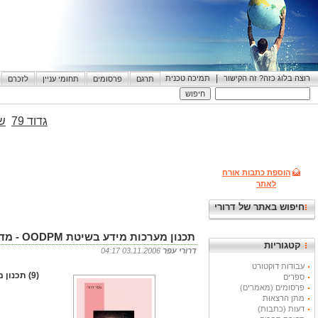
|
רוצה בלוג כזה? זה הקישור
תמיכה טכנית
תרגם
פרסומים
תחומי עניין
לזכרם
גדוד 79
שי
הוספת כתבות אורח
לאתר
חיפוש באתר של דרורי
תכנון מערכות מידע בשיטת OODPM - מדריך למשתמש גרסה 5.1, ירושלים: 2006, 81 ע'
קטגוריות
דרורי עפר
03.11.2006 04:17
עבודות דוקטורט
(9) תכנון מערכות מידע בשיטת OODPM - מדריך למשתמש גרסה 5.1, ירושלים: 2006, 81 ע'
ספרים
פרסומים (מאמרים)
מתן הרצאות
דעות (כתבות)