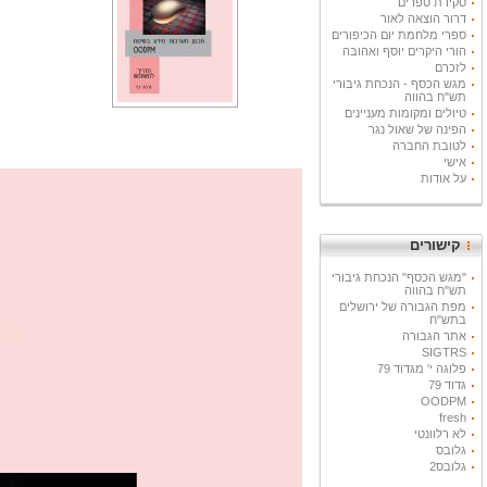
סקירת ספרים
דרור הוצאה לאור
ספרי מלחמת יום הכיפורים
הורי היקרים יוסף ואהובה
לזכרם
מגש הכסף - הנכחת גיבורי
תש"ח בהווה
טיולים ומקומות מעניינים
הפינה של שאול נגר
לטובת החברה
אישי
על אודות
קישורים
"מגש הכסף" הנכחת גיבורי
תש"ח בהווה
מפת הגבורה של ירושלים
בתש"ח
אתר הגבורה
SIGTRS
פלוגה י' מגדוד 79
גדוד 79
OODPM
fresh
לא רלוונטי
גלובס
גלובס2