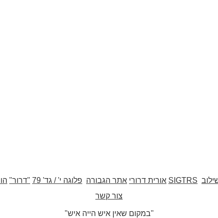
ילוב
SIGTRS
אורית דרורי
אתר הגבורה
פלוגה י' / גד' 79
"דרור"
הו
צור קשר
"במקום שאין איש הייה איש"