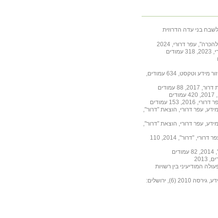
 לשבח בני עדה הדרוזית
ה", עפר דרורי, 2024
דים
אסופת מאמרים לציון חצי היובל של קבוצת הענין אחזור מידע וטקסט, 634 עמודים,
88 עמודים
ם
 153 עמודים
ידע, עפר דרורי, הוצאת "דרור",
ידע, עפר דרורי, הוצאת "דרור",
גיבורי ישראל מקבלי ציון לשבח של מפקד החטיבה, עפר דרורי, "דרור", 2014, 110
ים
ולה המודיעיני בין רשויות
מדריך למשתמש בשיטת OODPM לתכנון מערכות מידע, גירסה 2010 (6), ירושלים: