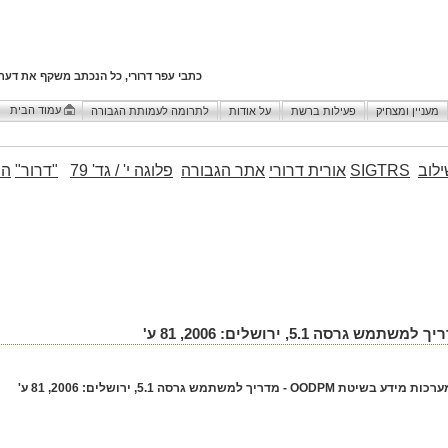
כתבי עפר דרורי, כל הנכתב משקף את דעת
עמוד הבית
מעניין ומצחיק
פעילות ברשת
על אודות
לתרומה לעמותת הגבורה
לוב
SIGTRS
אורית דרורי
אתר הגבורה
פלוגה י' / גד' 79
"דרור"
הו