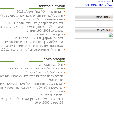
המאמרים החדשים
ליום הזיכרון לחללי צה"ל תשע"ג 2013
הרמטכ"ל בני גנץ הצדיע לגיבור ישראל מוני ניצני ז"ל
צור קשר
האם השואה יכולה לחזור על עצמה?
דריי מרטיני קוקטייל, נתי אלדר, אלרום, 2013, 192 עמודים
התקופה לקחה אותנו, יוחאי בן-נון – דיוקן, עמותת 
מודעות
משהב"ט, 2003, 190 עמודים
זריקת אבנים כמוה כירי
דברי ימי אשקלון, גליון 17, אפריל 2013
הרב שלמה גורן, בעריכת אבי רט, ידיעות ספרים, 2013, 366 עמודים
אשת הסוד, אודליה כרמון, כנרת זמורה ביתן, 2013, 222 עמודים
קיצור תולדות האנושות, יובל נח הררי, דביר, 2011, 447 עמודים
הנקראים ביותר
חללי אסון המסוקים
גיבורי ישראל מרובי העיטורים – צדק היסטורי
מבצע "חלוץ" ומבצע "שרקרק"
ספרים על מלחמת יום הכיפורים - Yom Kipur books
מדחת יוסף
תמונות מאתר ההנצחה לחללי אסון המסוקים - אוקטובר
עצי משפחה (גניאלוגיה) - Family trees - genealogy
אתר הגבורה
ילדות בצל השואה
דרורי, עפר., "אין הכרעה מן האוויר בלבד", בתוך: שריון
25, מארס 2007, ע' 16