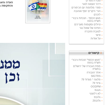
סקירת ספרים
העדה והעם
דרור הוצאה לאור
והתקופה ב
ספרי מלחמת יום הכיפורים
הורי היקרים יוסף ואהובה
לזכרם
מגש הכסף - הנכחת גיבורי
תש"ח בהווה
טיולים ומקומות מעניינים
הפינה של שאול נגר
לטובת החברה
אישי
על אודות
קישורים
"מגש הכסף" הנכחת גיבורי
תש"ח בהווה
מפת הגבורה של ירושלים
בתש"ח
אתר הגבורה
SIGTRS
פלוגה י' מגדוד 79
גדוד 79
OODPM
fresh
לא רלוונטי
גלובס
גלובס2