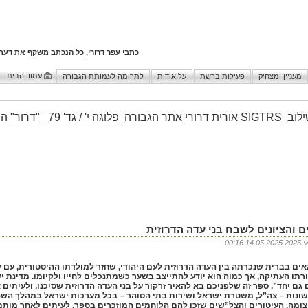
כתבי עפר דרורי, כל הנכתב משקף את דעת
עמוד הבית
מעניין ומצחיק
פעילות ברשת
על אודות
לתרומה לעמותת הגבורה
לוב
SIGTRS
אורית דרורי
אתר הגבורה
פלוגה י' / גד' 79
"דרור"
הו
ם והציונים לשבח בני עדה הדרוזית
00
נו גאים בברית שנכרתה בין העדה הדרוזית לעם היהודי, שחזר למולדתו ההיסטורית, ע
רתו העתיקה, אך כמוה הוא יודע להתייצב בשער כשמתנכלים לחייו ולקיומו. מדינת 
 גם יחד”. ספר זה שלפניכם בא להאיר זרקור על בני העדה הדרוזית שסיכנו, ולעיתי
שונות – צה”ל, משטרת ישראל ושירות בתי הסוהר – בכל מערכות ישראל במהלך השנ
צומה. העיטורים והצל”שים שזכו להם הלוחמים המוזכרים בספר, לעיתים לאחר מותם,