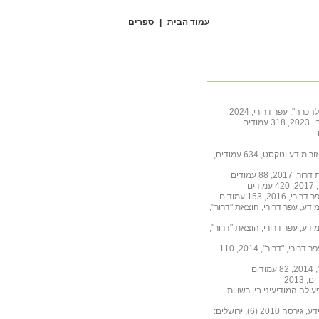
עמוד הבית
|
ספרים
ה", עפר דרורי, 2024
דים
אסופת מאמרים לציון חצי היובל של קבוצת הענין אחזור מידע וטקסט, 634 עמודים,
88 עמודים
ם
 153 עמודים
ידע, עפר דרורי, הוצאת "דרור",
ידע, עפר דרורי, הוצאת "דרור",
גיבורי ישראל מקבלי ציון לשבח של מפקד החטיבה, עפר דרורי, "דרור", 2014, 110
ים
ולה המודיעיני בין רשויות
מדריך למשתמש בשיטת OODPM לתכנון מערכות מידע, גירסה 2010 (6), ירושלים: