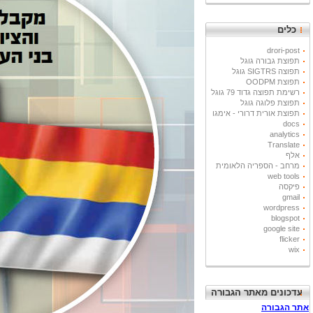
כלים
drori-post
תפוצת גבורה גוגל
תפוצה SIGTRS גוגל
תפוצת OODPM
רשימת תפוצה גדוד 79 גוגל
תפוצת פלוגה גוגל
תפוצת אורית דרורי - אימגו
docs
analytics
Translate
אלף
מרחב - הספריה הלאומית
web tools
פיקסה
gmail
wordpress
blogspot
google site
flicker
wix
עדכונים מאתר הגבורה