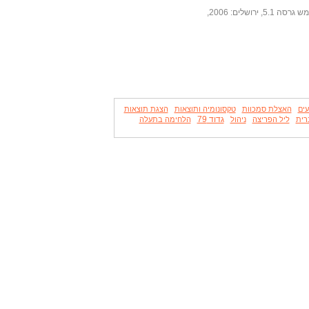
תכנון מערכות מידע בשיטת OODPM - מדריך למשתמש גרסה 5.1, ירושלים: 2006,
עים
האצלת סמכוות
טקסונומיה ותוצאות
הצגת תוצאות
גדוד 79
רית
ליל הפריצה
ניהול
הלחימה בתעלה