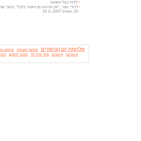
ילדות בצל השואה
דרורי, עפר., "אין הכרעה מן האוויר בלבד", בתוך: שריון
25, מארס 2007, ע' 16
מלחמת יום הכיפורים
ממשק תוצאות
שימוש בט
מנועי חיפוש
אינטרנט
אימונים
אתר גדוד 79
הכוח