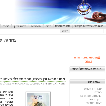
|
רוצה בלוג כזה? זה הקישור
תמיכה טכנית
תרגם
פרסומים
תחומי עניין
לזכרם
גדוד 79
שי
הוספת כתבות אורח
לאתר
חיפוש באתר של דרורי
ממני תראו וכן תעשו, ספר מקבלי העיטורי
קטגוריות
שאדי ח'יר, עפר דרורי
משהב"ט, מנהל אוכלוסיות בצה"ל, מאי 2025 14.05.2025 :16
עבודות דוקטורט
(26) “א
ספרים
ועל־פי מסו
פרסומים (מאמרים)
וברית חיים
מתן הרצאות
הביטחון ה
דעות (כתבות)
בעודה בעי