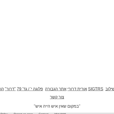
ילוב
SIGTRS
אורית דרורי
אתר הגבורה
פלוגה י' / גד' 79
"דרור"
הו
צור קשר
"במקום שאין איש הייה איש"