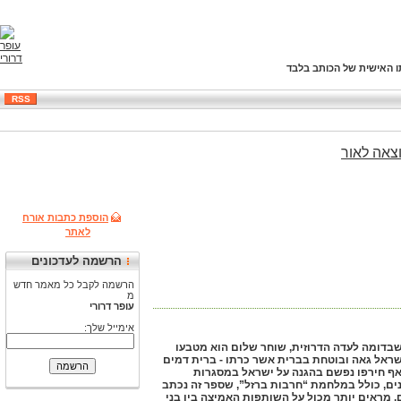
ו האישית של הכותב בלבד
RSS
צאה
לאור
הוספת כתבות אורח
לאתר
הרשמה לעדכונים
הרשמה לקבל כל מאמר חדש
מ
עופר דרורי
אימייל שלך:
ם שבדומה לעדה הדרוזית, שוחר שלום הוא מטבעו
ישראל גאה ובוטחת בברית אשר כרתו - ברית דמים
ם אף חירפו נפשם בהגנה על ישראל במסגרות
ים, כולל במלחמת “חרבות ברזל”, שספר זה נכתב
 מראים יותר מכול על השותפות האמיצה בין בני