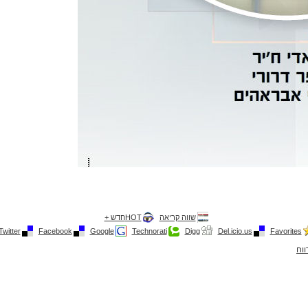
שווה קריאה
HOTחדש +
Twitter
Facebook
Google
Technorati
Digg
Del.icio.us
Favorites
ווח