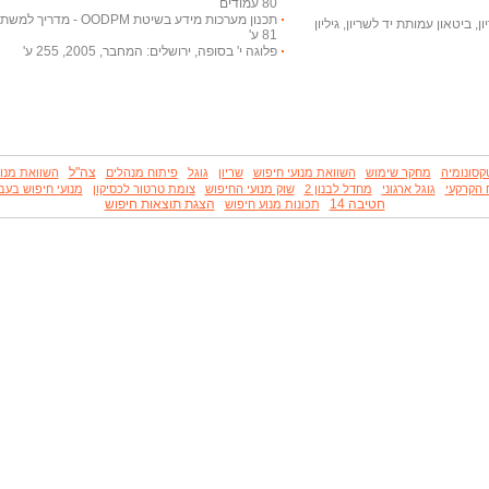
80 עמודים
, ביטאון עמותת יד לשריון, גיליון
81 ע'
פלוגה י' בסופה, ירושלים: המחבר, 2005, 255 ע'
צה"ל
קסונומיה
מחקר שימוש
השוואת מנועי חיפוש
שריון
גוגל
פיתוח מנהלים
השוואת מנו
 הקרקעי
גוגל ארגוני
מחדל לבנון 2
שוק מנועי החיפוש
צומת טרטור לכסיקון
מנועי חיפוש בעב
חטיבה 14
הצגת תוצאות חיפוש
תכונות מנוע חיפוש