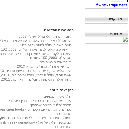
צור קשר
המאמרים החדשים
מודעות
ליום הזיכרון לחללי צה"ל תשע"ג 2013
הרמטכ"ל בני גנץ הצדיע לגיבור ישראל מוני ניצני ז"ל
האם השואה יכולה לחזור על עצמה?
דריי מרטיני קוקטייל, נתי אלדר, אלרום, 2013, 192 עמודים
התקופה לקחה אותנו, יוחאי בן-נון – דיוקן, עמותת 
משהב"ט, 2003, 190 עמודים
זריקת אבנים כמוה כירי
דברי ימי אשקלון, גליון 17, אפריל 2013
הרב שלמה גורן, בעריכת אבי רט, ידיעות ספרים, 2013, 366 עמודים
אשת הסוד, אודליה כרמון, כנרת זמורה ביתן, 2013, 222 עמודים
קיצור תולדות האנושות, יובל נח הררי, דביר, 2011, 447 עמודים
הנקראים ביותר
חללי אסון המסוקים
גיבורי ישראל מרובי העיטורים – צדק היסטורי
מבצע "חלוץ" ומבצע "שרקרק"
ספרים על מלחמת יום הכיפורים - Yom Kipur books
מדחת יוסף
תמונות מאתר ההנצחה לחללי אסון המסוקים - אוקטובר
עצי משפחה (גניאלוגיה) - Family trees - genealogy
אתר הגבורה