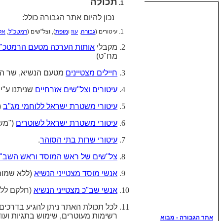
תכולה
נכון להיום אתר הגבורה כולל:
עיטורים (
גבורה
,
עוז
ו
מופת
), וצל"שים (
רמטכ"ל
,
אל
מקבלי
אותות הערכה מטעם הרמטכ"
מח"ט)
חיילים מצטיינים
מטעם הנשיא, שר הביט
עיטורים וצל"שים אזרחיים
שניתנו ע"י
עיטורי משטרת ישראל ללוחמי מג"ב
(
עיטורי משטרת ישראל לשוטרים
("משט
עיטורי שרות בתי הסוהר
.
צל"שים של ראש המוסד וראש השב"
אנשי מוסד מצטייני הנשיא
(ללא שמות
אנשי שב"כ מצטייני הנשיא
(חלקם ללא
לכל תכולת האתר ניתן להגיע בדרכים 
רשימות מעוטרים, שימוש בתגיות ועוד