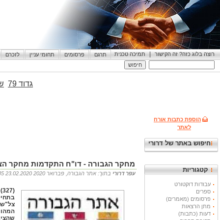
|
רוצה בלוג כזה? זה הקישור
תמיכה טכנית
תרגם
פרסומים
תחומי עניין
לזכרם
גדוד 79
שי
הוספת כתבות אורח
לאתר
חיפוש באתר של דרורי
מחקר הגבורה - דו"ח התקדמות מחקר הצל"ש
קטגוריות
עפר דרורי
בתוך: אתר הגבורה, פברואר 2020 23.02.2020 23:45
עבודות דוקטורט
(
ספרים
בתחיל
פרסומים (מאמרים)
צל"שי
מתן הרצאות
המהוו
דעות (כתבות)
שהציב