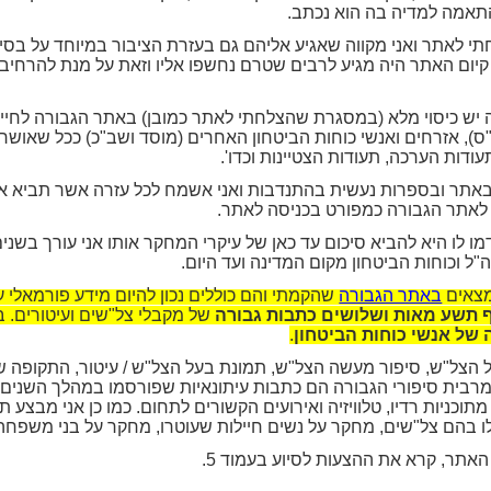
תאמה למדיה בה הוא נכתב.
חתי לאתר ואני מקווה שאגיע אליהם גם בעזרת הציבור במיוחד על בס
יום האתר היה מגיע לרבים שטרם נחשפו אליו וזאת על מנת להרחיב 
ה יש כיסוי מלא (במסגרת שהצלחתי לאתר כמובן) באתר הגבורה לחייל
), אזרחים ואנשי כוחות הביטחון האחרים (מוסד ושב"כ) ככל שאושרו
עודות הערכה, תעודות הצטיינות וכדו'.
אתר ובספרות נעשית בהתנדבות ואני אשמח לכל עזרה אשר תביא את
 לאתר הגבורה כמפורט בכניסה לאתר.
ו היא להביא סיכום עד כאן של עיקרי המחקר אותו אני עורך בשנים ה
ה"ל וכוחות הביטחון מקום המדינה ועד היום.
מצאים
באתר הגבורה
שהקמתי והם כוללים נכון להיום מידע פורמאלי 
תשע מאות ושלושים כתבות גבורה
של מקבלי צל"שים ועיטורים.
ב
 של אנשי כוחות הביטחון
.
 הצל"ש, סיפור מעשה הצל"ש, תמונת בעל הצל"ש / עיטור, התקופה 
רבית סיפורי הגבורה הם כתבות עיתונאיות שפורסמו במהלך השנים כמ
ו מתוכניות רדיו, טלוויזיה ואירועים הקשורים לתחום. כמו כן אני מבצע
 בהם צל"שים, מחקר על נשים חיילות שעוטרו, מחקר על בני משפחה 
האתר, קרא את ההצעות לסיוע בעמוד 5.