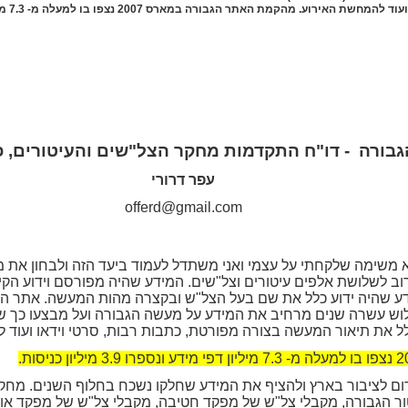
להמחשת האירוע. מהקמת האתר הגבורה במארס 2007 נצפו בו למעלה מ- 7.3 מיליון דפי מידע ונספרו 3.9 מיליון כניסות.
גבורה
- דו"ח התקדמות מחקר הצל"שים והעיטורים, פברו
עפר דרורי
offerd@gmail.com
 משימה שלקחתי על עצמי ואני משתדל לעמוד ביעד הזה ולבחון את מ
רוב לשלושת אלפים עיטורים וצל"שים. המידע שהיה מפורסם וידוע הק
דע שהיה ידוע כלל את שם בעל הצל"ש ובקצרה מהות המעשה. אתר ה
 עשרה שנים מרחיב את המידע על מעשה הגבורה ועל מבצעו כך שהצי
ל את תיאור המעשה בצורה מפורטת, כתבות רבות, סרטי וידאו ועוד 
ום לציבור בארץ ולהציף את המידע שחלקו נשכח בחלוף השנים. מחק
טור הגבורה, מקבלי צל"ש של מפקד חטיבה, מקבלי צל"ש של מפקד או