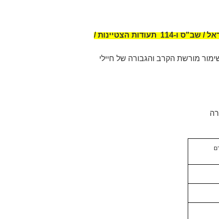
/ שב"ס ו-114
תעודות הצטיינות /
ימור מורשת הקרב והגבורה של חיילי
רה
דם