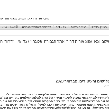
כתבי עפר דרורי, כל הנכתב משקף את דעת
עמוד הבית
מעניין ומצחיק
פעילות ברשת
על אודות
לתרומה לעמותת הגבורה
לוב
SIGTRS
אורית דרורי
אתר הגבורה
פלוגה י' / גד' 79
"דרור"
הו
ים והעיטורים, פברואר 2020
327) שימור מורשת הגבורה שלנו כעם היא משימה שלקחתי על עצמי ואני משתדל לעמוד 
ת הדרך לא האמנתי שאגיע לתיעוד ובירור של קרוב לשלושת אלפים עיטורים וצל"שי
ם וגם המידע עליהם היה חסר ביותר. ברוב המקרים המידע שהיה ידוע כלל את שם 
ה אמצעי להפצת ממצאי המחקר שאני עורך כבר למעלה משלוש עשרה שנים מרחיב א
ור בישראל (וגם בעולם) יכול ללמוד ולהעשיר את עצמו. המידע באתר כולל את תיא