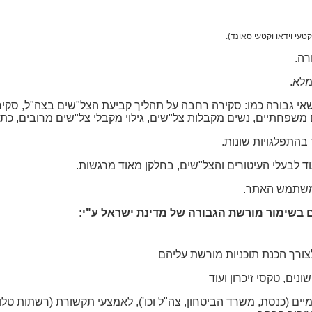
קטעי וידאו וקטעי סאונד).
רה.
לא.
י גבורה כמו: סקירה רחבה על תהליך קביעת הצל"שים בצה"ל, סקיר
משפחתיים, נשים מקבלות צל"שים, גילוי מקבלי צל"שים מרובים, כתבו
התפלגויות שונות.
ד לבעלי העיטורים והצל"שים, בחלקן מאוד מרגשות.
 משתמש האתר.
 בשימור מורשת הגבורה של מדינת ישראל ע"י:
צורך הכנת תוכניות מורשת עליהם
נים, טקסי זיכרון ועוד
ם (כנסת, משרד הביטחון, צה"ל וכו'), לאמצעי תקשורת (רשתות טלוויזי