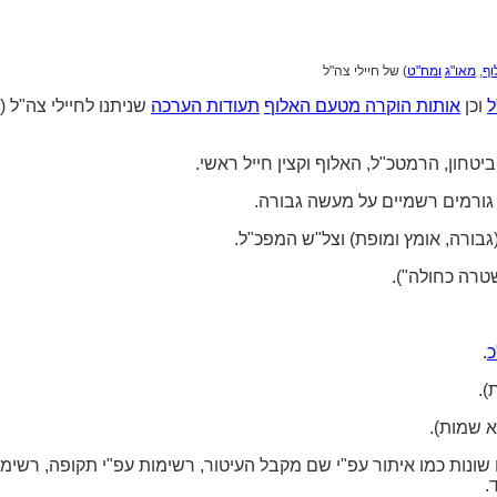
וף
,
מאו"ג
ומח"ט
) של חיילי צה"ל
ל
וכן
אותות הוקרה מטעם האלוף
תעודות הערכה
שניתנו לחיילי צה"ל (
חון, הרמטכ"ל, האלוף וקצין חייל ראשי.
 גורמים רשמיים על מעשה גבורה.
גבורה, אומץ ומופת) וצל"ש המפכ"ל.
רה כחולה").
כ
.
).
 שמות).
שונות כמו איתור עפ"י שם מקבל העיטור, רשימות עפ"י תקופה, רשימות
.