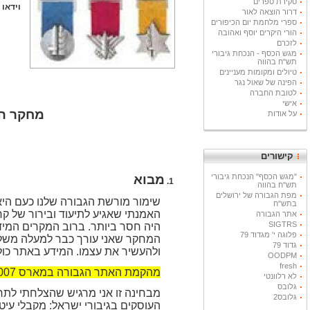
סקירת ספרים
וידאו ועוד 
דרור הוצאה לאור
ספרי מלחמת יום הכיפורים
הורי היקרים יוסף ואהובה
לזכרם
מגש הכסף - הנכחת גיבורי
תש"ח בהווה
טיולים ומקומות מעניינים
הפינה של שאול נגר
לטובת החברה
אישי
מחקר ה
על אודות
קישורים
"מגש הכסף" הנכחת גיבורי
מבוא
תש"ח בהווה
מפת הגבורה של ירושלים
שימור מורשת הגבורה שלנו כעם היא
בתש"ח
האמנתי שאגיע לתיעוד ובירור של ק
אתר הגבורה
SIGTRS
היה חסר ביותר. ברוב המקרים המי
פלוגה י' מגדוד 79
המחקר שאני עורך כבר למעלה משלוש
גדוד 79
ולהעשיר את עצמו. המידע באתר כול
OODPM
fresh
מהקמת האתר הגבורה במארס 2007 נצפו בו למעלה מ- 7.3 מיליון דפי מידע ונספרו 3.9 מיליון כניסות.
לא רלוונטי
גלובס
מבחינה זו אני מרגיש שהצלחתי לתר
גלובס2
העוסקים בגיבורי ישראל: מקבלי עי