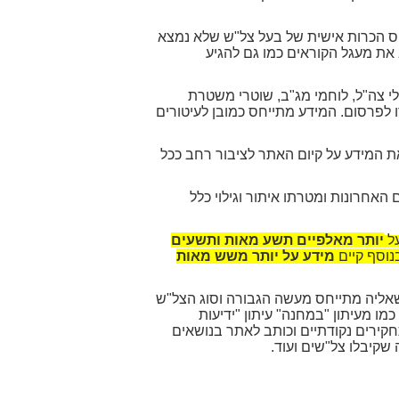
יס הכרות אישית של בעל צל"ש שלא נמצא
את מעגל הקוראים כמו גם להגיע
י צה"ל, לוחמי מג"ב, שוטרי משטרת
 לפרסום. המידע מתייחס כמובן לעיטורים
 המידע על קיום האתר לציבור רחב ככל
אחרונות ומטרתו איתור וגילוי כלל
על
יותר מאלפיים תשע מאות ותשעים
נוסף קיים
מידע על יותר משש מאות
שאליה מתייחס מעשה הגבורה וסוג הצל"ש
ו מעיתון "במחנה" עיתון "ידיעות
 תחקירים נקודתיים וכותב לאתר בנושאים
שקיבלו צל"שים ועוד.