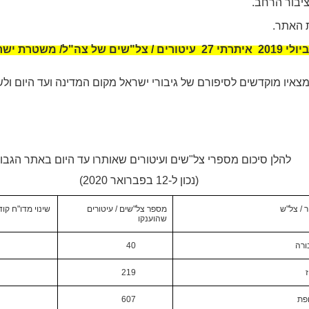
יבור הרחב.
 האתר.
 2019
איתרתי 27
עיטורים / צל"שים של צה"ל/ משטרת ישראל 
יו מוקדשים לסיפורם של גיבורי ישראל מקום המדינה ועד היום ולש
להלן סיכום מספרי צל"שים ועיטורים שאותרו עד היום באתר הגבו
(נכון ל-12 בפברואר 2020)
 / צל"ש
מספר צל"שים / עיטורים
שינוי מדו"ח קו
שהוענקו
ורה
40
219
פת
607