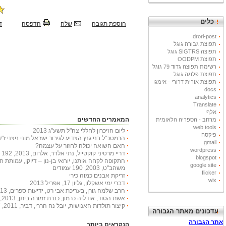
כלים
הוספת תגובה
שלח
הדפסה
ד
drori-post
תפוצת גבורה גוגל
תפוצה SIGTRS גוגל
תפוצת OODPM
רשימת תפוצה גדוד 79 גוגל
תפוצת פלוגה גוגל
תפוצת אורית דרורי - אימגו
docs
analytics
Translate
אלף
המאמרים החדשים
מרחב - הספריה הלאומית
web tools
ליום הזיכרון לחללי צה"ל תשע"ג 2013
פיקסה
הרמטכ"ל בני גנץ הצדיע לגיבור ישראל מוני ניצני ז"ל
gmail
האם השואה יכולה לחזור על עצמה?
wordpress
דריי מרטיני קוקטייל, נתי אלדר, אלרום, 2013, 192 עמודים
blogspot
התקופה לקחה אותנו, יוחאי בן-נון – דיוקן, עמותת 
google site
משהב"ט, 2003, 190 עמודים
flicker
זריקת אבנים כמוה כירי
wix
דברי ימי אשקלון, גליון 17, אפריל 2013
הרב שלמה גורן, בעריכת אבי רט, ידיעות ספרים, 2013, 366 עמודים
אשת הסוד, אודליה כרמון, כנרת זמורה ביתן, 2013, 222 עמודים
קיצור תולדות האנושות, יובל נח הררי, דביר, 2011, 447 עמודים
עדכונים מאתר הגבורה
הנקראים ביותר