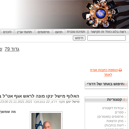
|
רוצה בלוג כזה? זה הקישור
תמיכה טכנית
תרגם
פרסומים
תחומי עניין
לזכרם
גדוד 79
שי
הוספת כתבות אורח
לאתר
חיפוש באתר של דרורי
האלוף מישל ינקו מונה לראש אגף אט"ל 
קטגוריות
מישל ינקו
מקור: דו"צ, 22 בנובמבר 2021 21.11.2021 23:00
עבודות דוקטורט
מה שמשך א
ספרים
פרסומים (מאמרים)
מתן הרצאות
דעות (כתבות)