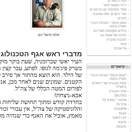
סקירת ספרים
דרור הוצאה לאור
ספרי מלחמת יום הכיפורים
הורי היקרים יוסף ואהובה
לזכרם
מגש הכסף - הנכחת גיבורי
תש"ח בהווה
טיולים ומקומות מעניינים
אלוף מישל ינקו
הפינה של שאול נגר
לטובת החברה
אישי
על אודות
מדברי ראש אגף הטכנולוגיה
העיר יאשי שברומניה, שעת בוקר מוק
קישורים
כשרק פיג'מה לגופו. לפתע, עבר קצין ג
של הילד. הוא הוצא מהתור אך סירב ל
"מגש הכסף" הנכחת גיבורי
תש"ח בהווה
הקטנים. שמונים שנים לאחר מכן, אני,
מפת הגבורה של ירושלים
בתש"ח
לפורום המטה הכללי של צה"ל.
אתר הגבורה
אבא-ניצחת!
SIGTRS
פלוגה י' מגדוד 79
בחרדת קודש ומתוך תחושת שליחות עמ
גדוד 79
והלוגיסטיקה של צה"ל, אין עבורי זכו
OODPM
fresh
מאמץ, אוביל את האגף כדי שנהיה מוכנ
לא רלוונטי
גלובס
גלובס2