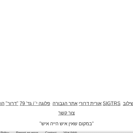
ילוב
SIGTRS
אורית דרורי
אתר הגבורה
פלוגה י' / גד' 79
"דרור"
הו
צור קשר
"במקום שאין איש הייה איש"
מפת אתר
Contact
Report an error
 Policy