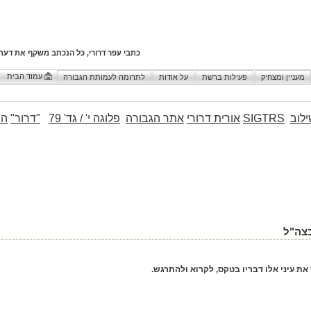
כתבי עפר דרורי, כל הנכתב משקף את דעת
עמוד הבית
מעניין ומצחיק
פעילות ברשת
על אודות
לתרומה לעמותת הגבורה
לוב
SIGTRS
אורית דרורי
אתר הגבורה
פלוגה י' / גד' 79
"דרור"
הו
בצה"ל
ת עיני אלו דבריו בטקס, לקרוא ולהתרגש.