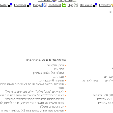
שווה קריאה
HOTחדש +
Twitter
Facebook
Google
Technorati
Digg
Del.icio.us
Favorites
ווח
עוד מאמרים מ לטובת החברה
זיכרון סלקטיבי
רכב אש
החלום של אלחנן קלמנזון
הביתה...
חיל הים וההוצאה לאור של
התקווה 6 - גיבורי על
היהודים ומדינת ישראל חייבת לאיש הזה פשוט הממ
מארי
לא חיילים "נכים" אלא "חיילים מצויינים בישראל"
ראש המוסד: "תדע כל אם ערבייה שאם בנה היה שותף לטבח ב-7.10
בקשת תרומה לעמותת "המרכז למרשת הגבורה"
עדות אישית של תושב בארי, אבידע, חובה לראות, לזכ
יום הכיפורים תשל"ד
חמישים שנה אחרי, נפגשו צוות 2א' מפלוגה י' מגדוד 79 ...