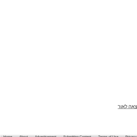
צאה לאור
Home
About
Advertisement
Submitting Content
Terms of Use
Privacy