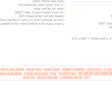
משה זאגא (1937-2023)
"כי עליך לחיות" סיפורו של שלמה פרל
סיפור יפה של אורי שכטר
יום הזכרון לשואה והגבורה, אפריל 2022
תמונות ממרתון ירושלים מארס 2022
וידאו על המחתרת היהודית בהונגריה במלחמת העול
 2007
בעשרה בטבת הלכה לעולמה חמותי יהודית פלסמן (גרט
, ביטאון עמותת יד לשריון, גיליון
נון 2
הכוח הקרקעי
טקסונומיה ותוצאות
הצגת תוצאות
מחקר שימוש
השוואת מנועי חיפוש
לחמת יום הכיפורים
צה"ל
האצלת סמכוות
צומת טרטור לכסיקון
תכונות מנוע חיפוש
ניהול
שימוש בטקסונומיה
שוק מנועי החיפוש
גוגל ארגוני