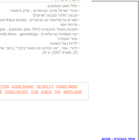
חללי אסון המסוקים
גיבורי ישראל מרובי העיטורים – צדק היסטורי
מבצע "חלוץ" ומבצע "שרקרק"
ספרים על מלחמת יום הכיפורים - Yom Kipur books
מדחת יוסף
תמונות מאתר ההנצחה לחללי אסון המסוקים - אוקטובר
עצי משפחה (גניאלוגיה) - Family trees - genealogy
אתר הגבורה
ילדות בצל השואה
דרורי, עפר., "אין הכרעה מן האוויר בלבד", בתוך: שריון
25, מארס 2007, ע' 16
ממשק תוצאות
ליל הפריצה
השוואת מנועים
מחדל לב
מ
מנועי חיפוש
גוגל
אימונים
שריון
הלחימה בתעלה