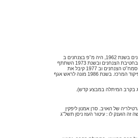
לשחק זכויות רבות במדינה ובצה"ל. שחק היה הרמטכ"ל ה- 15 של צה"ל בין השנים 1995 ועד 1998. התגייס לצנחנים בשנת 1962, היה מ"פ בצנחנים ב
1965 וממלא מקום הסמג"ד במבצע כרמה בשנת 1968 בו גם קיבל את עיטור העוז. בשנת 1971 היה מפקד גדוד בחטיבת הצנחנים ובשנת 1973 השתתף
במבצע "אביב נעורים" בבירות. על חלקו במבצע קיבל את עיטור העוז בפעם השנייה. במלחמת יום הכיפורים היה סמח"ט הצנחנים וב 1977 קיבל את
הפיקוד על חטיבת הצנחנים. בשנת 1980 התמנה למפקד אוגדה משוריינת במילואים ובשנת 1983 מונה למפקד פיקוד המרכז. בשנת 1986 מונה לראש אגף
הרג בקרב המיתלה במבצע קדש).
ם וארטילריה של האויב. סרן אמנון ליפקין
ה הוענק לו : עיטור העוז ניסן תשל"ג