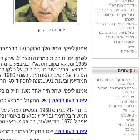
סקירת ספרים
דרור הוצאה לאור
ספרי מלחמת יום הכיפורים
הורי היקרים יוסף ואהובה
לזכרם
מגש הכסף - הנכחת גיבורי
תש"ח בהווה
אמנון ליפקין שחק
טיולים ומקומות מעניינים
הפינה של שאול נגר
לטובת החברה
אישי
אמנון ליפקין שחק הלך הבוקר (18 בדצמבר 2012) לעולמו, בן 68 שנים היה במותו.
על אודות
קישורים
"מגש הכסף" הנכחת גיבורי
המודיעין ובשנת 1991מונה לתפקיד סגן הרמטכ"ל. לרמטכ"ל התמנה בשנת 1995.
תש"ח בהווה
מפת הגבורה של ירושלים
אמנון ליפקין שחק היה אחד משני חיילים בל
בתש"ח
אתר הגבורה
עיטור העוז הראשון שלו
התקבל במבצע כרמה
SIGTRS
פלוגה י' מגדוד 79
ביום ה-21 במרס 1968, 
גדוד 79
המשיך בלחימה ובחילוץ נפגעים באומץ ובקור
OODPM
fresh
אפריל 1973, דוד אלעזר, רב אלוף, ראש המטה הכללי
לא רלוונטי
גלובס
עיטור העוז השני
שלו התקבל כאמור במבצע "
גלובס2