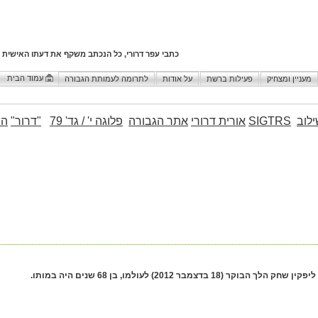
כתבי עפר דרורי, כל הנכתב משקף את דעתו האישית 
עמוד הבית
מעניין ומצחיק
פעילות ברשת
על אודות
לתרומה לעמותת הגבורה
לוב
SIGTRS
אורית דרורי
אתר הגבורה
פלוגה י' / גד' 79
"דרור"
הו
חק הלך הבוקר (18 בדצמבר 2012) לעולמו, בן 68 שנים היה במותו.