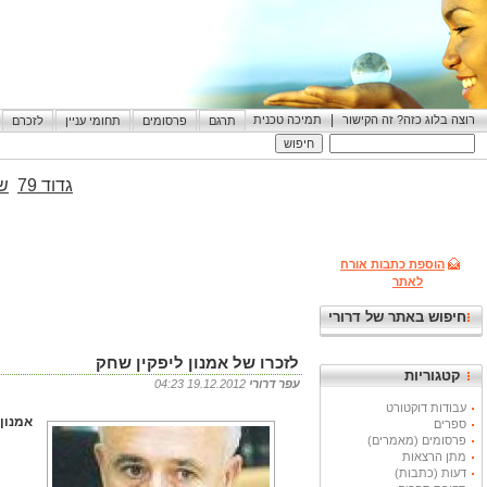
|
רוצה בלוג כזה? זה הקישור
תמיכה טכנית
תרגם
פרסומים
תחומי עניין
לזכרם
גדוד 79
שי
הוספת כתבות אורח
לאתר
חיפוש באתר של דרורי
לזכרו של אמנון ליפקין שחק
קטגוריות
עפר דרורי
19.12.2012 04:23
עבודות דוקטורט
אמנון ליפקין ש
ספרים
פרסומים (מאמרים)
מתן הרצאות
דעות (כתבות)