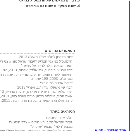
3.
דברים מרגשים של הרמטכ"ל בני גנץ
4.
ישנם מפקדים שהם גם בני-אדם
המאמרים החדשים
ליום הזיכרון לחללי צה"ל תשע"ג 2013
הרמטכ"ל בני גנץ הצדיע לגיבור ישראל מוני ניצני ז"ל
האם השואה יכולה לחזור על עצמה?
דריי מרטיני קוקטייל, נתי אלדר, אלרום, 2013, 192 עמודים
התקופה לקחה אותנו, יוחאי בן-נון – דיוקן, עמותת 
משהב"ט, 2003, 190 עמודים
זריקת אבנים כמוה כירי
דברי ימי אשקלון, גליון 17, אפריל 2013
הרב שלמה גורן, בעריכת אבי רט, ידיעות ספרים, 2013, 366 עמודים
אשת הסוד, אודליה כרמון, כנרת זמורה ביתן, 2013, 222 עמודים
קיצור תולדות האנושות, יובל נח הררי, דביר, 2011, 447 עמודים
הנקראים ביותר
חללי אסון המסוקים
גיבורי ישראל מרובי העיטורים – צדק היסטורי
מבצע "חלוץ" ומבצע "שרקרק"