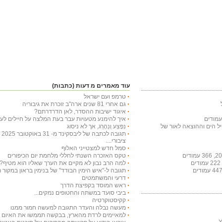
עוד מאמרים מ דעות (כתבות)
טרמפ ועם ישראל
גם אחרי 81 שנים ארה"ב זוכרת את גיבוריה
איגוד ישיבות ההסדר, לאן הדרדרתם?
איך להימנע מטעויות עבר בעת המלצה על חיילים לעי
חיל הים וההוצאה לאור של
נִפָּצַע וְנֵהָרֵג, אך לא ניסוג
תג
ציבורי....
סמל חדש למצטייני האלוף
טקס האזכרה השנתי לחללי מלחמת יום הכיפורים
למה הרב נבון לא מקיים את הערך שאליו הוא מטיף?
תגובה ל-"איש הימין הבודד" של בנימין בראון במקור ראשון ב-29 באו
דרעי והמשתמטים
ראש המוסד בקפיצת הדרך
ביבי סועד במשתה והחטופים נמקים...
קקיסטוקרטיה
מעשה נבלה והעדר התגובה למעשה חמור ממנו
למאיימים לרדת מהארץ, בבקשה תממשו את האיום ויר