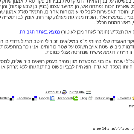
תיאור המעשה: בליל ה-9-10 באפריל 1973, בפשיטה על בנין החזית הדמוקרטית בבירות, פקד סא
 שארית הכוח נפתחה אש, הן מהיעד עצמו (בניין בן שבע קומות) והן 
, וחוסר האפשרות לקבל סיוע מכוחות אחרים, התמיד סא"ל אמנון שח
ין. במעשיו אלה, הוכיח מנהיגות מעולה, קור רוח, אומץ לב ותושייה ל
.
ק את הצל"ש (הומר לאחר מכן לעיטור)
נמצא באתר הגבורה
.
האוגדה שלי בהיותי מ"פ במילואים וזכור לי היטב תרגיל גדודי בו הי
מות כיבוש שטח אויב השולט על שטח כוחותינו. אני זוכר בהתפעלות 
 זו הייתה דוגמא אישית שנחרטה אצלי כמופת.
כ"ל ישבתי עם בני במסעדת מזון מהיר בעמק רפאים בירושלים, למסעדה
 היותו מפקד האוגדה. הוא היה לבבי ופשוט בהתנהגותו ללא מרחק או 
שווה קריאה
HOTחדש +
Twitter
Facebook
Google
Technorati
Digg
Del.icio.us
Favorites
ווח
"ל לפני כ-14 שנים