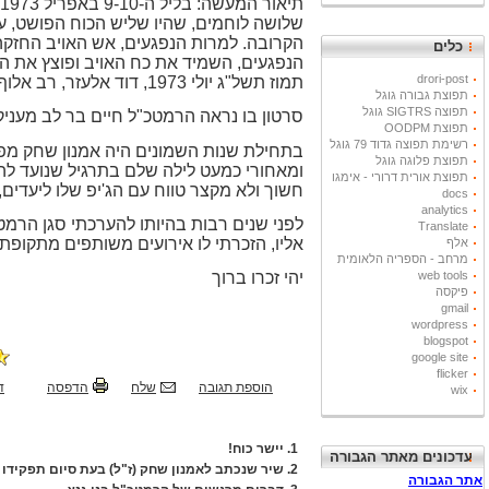
שלושה לוחמים, שהיו שליש הכוח הפושט, על
הקרובה. למרות הנפגעים, אש האויב החזקה
כלים
הנפגעים, השמיד את כח האויב ופוצץ את הבני
drori-post
תמוז תשל"ג יולי 1973, דוד אלעזר, רב אלוף, ראש המטה הכללי
תפוצת גבורה גוגל
תפוצה SIGTRS גוגל
סרטון בו נראה הרמטכ"ל חיים בר לב מעני
תפוצת OODPM
רשימת תפוצה גדוד 79 גוגל
בתחילת שנות השמונים היה אמנון שחק מפקד 
תפוצת פלוגה גוגל
ומאחורי כמעט לילה שלם בתרגיל שנועד להד
תפוצת אורית דרורי - אימגו
חשוך ולא מקצר טווח עם הג'יפ שלו ליעדים,
docs
analytics
לפני שנים רבות בהיותו להערכתי סגן הרמט
Translate
אליו, הזכרתי לו אירועים משותפים מתקופת
אלף
מרחב - הספריה הלאומית
web tools
יהי זכרו ברוך
פיקסה
gmail
wordpress
blogspot
google site
flicker
הוספת תגובה
שלח
הדפסה
ד
wix
1.
יישר כוח!
עדכונים מאתר הגבורה
2.
שיר שנכתב לאמנון שחק (ז"ל) בעת סיום תפקידו כרמטכ