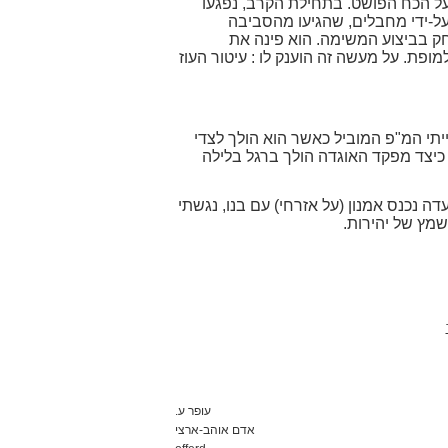
"ל אמנון שחק על הכח הפושט. בתחילת הקרב, נפגעו
על-ידי מחבלים, שהגיעו מהסביבה
ק בביצוע המשימה. הוא פינה את
מופת. על מעשה זה הוענק לו : עיטור העוז
יתי המ"פ המוביל כאשר הוא הולך לצדי
כיצד מפקד האוגדה הולך ברגל בלילה
 נכנס אמנון (על אזרחי) עם בנו, נגשתי
שמץ של יהירות.
עופר ע.
אדם אוהב-ארצי