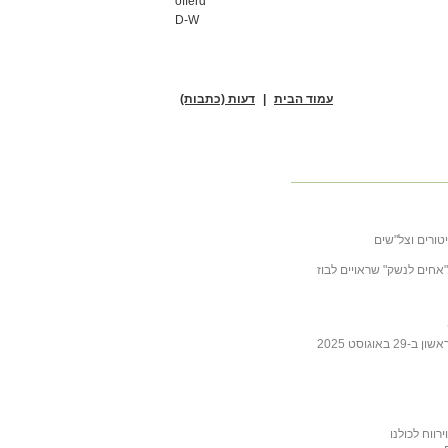
offerd
D-W
עמוד הבית
|
דעות (כתבות)
טורים וצל"שים
ובה לכתבה של ליבסקינד מ- 31 באוקטובר 2025 "אחים לנשק" שראויים לבוז
גוסט 2025
ווח לכולנו