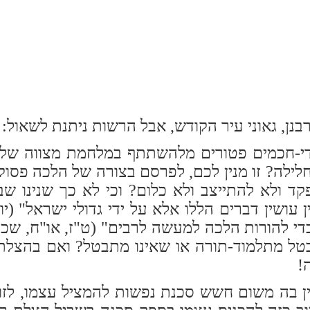
נן, גאוני עיר הקודש, אבל הרשות ניתנת לשאול: ילמ
מידי-חכמים פטורים מלהשתתף במלחמת מצווה של
חלילה? זו מנין לכם, לפרסם בצורה של הלכה פסו
קד ולא להתייצב ולא כלום? וכי לא כך שנינו ש
עושין דברים הללו אלא על ידי גדולי ישראל" (י
י להורות הלכה למעשה לרבים" (ט"ז, או"ח, שכ"
טל מתלמוד-תורה או שאינו מתבטל? ואם בהצלת
!
ין בה משום חשש סכנת נפשות להמציל עצמו, לז