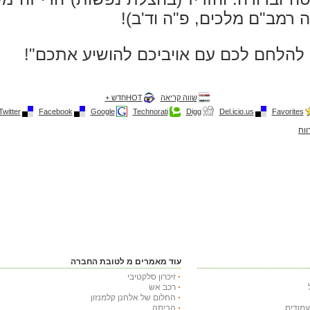
אה רמב"ם מלכים, פ"ה וד'ב)!
 להלחם לכם עם אויביכם להושיע אתכם"!
שווה קריאה
HOTחדש +
Twitter
Facebook
Google
Technorati
Digg
Del.icio.us
Favorites
ווח
עוד מאמרים מ לטובת החברה
זיכרון סלקטיבי
רכב אש
החלום של אלחנן קלמנזון
הביתה...