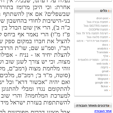
נעלה על דעתנו, שבכלל אין ח
אחרת: וכי היכן מרומז בתור
כלים
שבשפלים? אם אין להשתתף בה
drori-post
בני-הישיבות לחודי בהחשבון ש
תפוצת גבורה גוגל
תפוצה SIGTRS גוגל
כ"ה ב'), הרי אין שום הבדל בין
תפוצת OODPM
פ"ז מ"ו) הרי נאמר אף ביחס ל
רשימת תפוצה גדוד 79 גוגל
תפוצת פלוגה גוגל
להציל את חברו במקום ספק של 
תפוצת אורית דרורי - אימגו
docs
תכ"ו, וסמ"ע שם; שו"ת הרדב"ז,
analytics
Translate
להצלת יחיד או - נניח - אפי
אלף
מרחב - הספריה הלאומית
מצוה. וכי יש צורך לשנן שוב 
web tools
זוהי מלחמת מצוה (רמב"ם, מלכ
פיקסה
gmail
(סוטה, מ"ד ב'; רמב"ם, מלכים,
wordpress
blogspot
ואם יהיה "אכשור דרא" וכל יש
google site
flicker
להתקומם נגדו ומבלי להתגונ
wix
למערכת המלחמה? והרי שוב א
להשתתפות בעזרת ישראל מיד 
עדכונים מאתר הגבורה
אבל מצינו דברים מפורשים לה