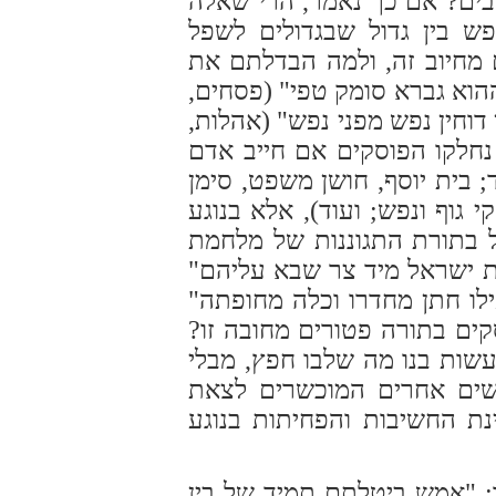
בים? אם כך נאמר, הרי שאלה
ש בין גדול שבגדולים לשפל
מחיוב זה, ולמה הבדלתם את
הוא גברא סומק טפי" (פסחים,
 דוחין נפש מפני נפש" (אהלות,
 נחלקו הפוסקים אם חייב אדם
 בית יוסף, חושן משפט, סימן
 גוף ונפש; ועוד), אלא בנוגע
ל בתורת התגוננות של מלחמת
רת ישראל מיד צר שבא עליהם"
ילו חתן מחדרו וכלה מחופתה"
סקים בתורה פטורים מחובה זו?
עשות בנו מה שלבו חפץ, מבלי
נשים אחרים המוכשרים לצאת
ת החשיבות והפחיתות בנוגע
; "אמש ביטלתם תמיד של בין