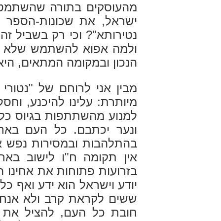
מהעוסקים בתורה שהשתמטו מ
ישראל, את שכונות-הספר ה
נטירותא"? וכי רק בשביל ז
ולמה אפוא להשתמש שלא בז
הנכון ובמקומה המתאים, היא
מבין אני לרוחם של "נטור
מיותרת: עלינו להיכנע, וחסל
למנוע מהשתתפות בגיוס כל 
ונער יכתבם. כל העם בארץ
בהתלהבות ובמסירות נפש את
אין תקומה ח"ו לישוב באר
בזרועות פתוחות את אחינו ה
יודע וישראל הוא ידע ואף כל
ששים לקראת קרב ולא אנחנו
חובת כל העם, להציל את עצמ