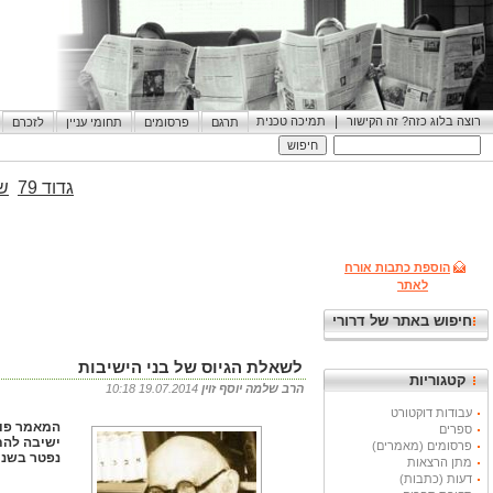
|
רוצה בלוג כזה? זה הקישור
תמיכה טכנית
תרגם
פרסומים
תחומי עניין
לזכרם
גדוד 79
שי
הוספת כתבות אורח
לאתר
חיפוש באתר של דרורי
לשאלת הגיוס של בני הישיבות
קטגוריות
הרב שלמה יוסף זוין
19.07.2014 10:18
עבודות דוקטורט
המאמר פור
ספרים
ישיבה להתג
פרסומים (מאמרים)
נפטר בשנת 1978. שנים שאני מחפש את טקסט המאמר שאת עיקריו שמעתי מנכדו ועתה
מתן הרצאות
דעות (כתבות)