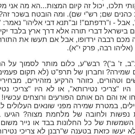
י תלכו, יכול זה קיום המצות...הא מה אני מק
כהנים שם; רש"י שם). ומה הובטח בשכר זה? 
", אבל - ו"רדפתם"! וב"תנא דבי אליהו" נאמר
ם בישראל דברי תורה אלא דרך ארץ בלבד יק
מכם רבבה ירדופו, אבל אם תעשו את התורה
(אליהו רבה, פרק י"א).
ב"ב, ז' ב')? רבש"ע, כלום מותר לסמוך על
ם שמירה? וחברון של תרפ"ט (לא תקום פעמים 
שים וטהורים, כזוהר הרקיע מזהירים, מבחיר
 היו "צריכי נטירותא", או לא היו "צריכי נ
ו אז והם הם אותם הפורעים ורוצחים עכשיו! 
רגילים, במטרת שמירה מפני שונאים העלולים לב
ת נפשות ולחובה של מלחמת מצוה? הגיעו 
שמשות של כל החלונות בבד או נייר משום 
 יעשו כזאת בטענה ש"רבנן לא צריכי נטירות