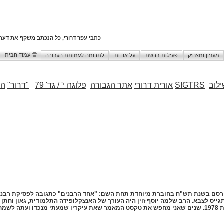
כתבי עפר דרורי, כל הנכתב משקף את דעת
עמוד הבית
מעניין ומצחיק
פעילות ברשת
על אודות
לתרומה לעמותת הגבורה
לוב
SIGTRS
אורית דרורי
אתר הגבורה
פלוגה י' / גד' 79
"דרור"
הו
סם בשנת תש"ח בחוברת מיוחדת תחת השם: "אחד הרבנים" כתגובה לפסיקת רבני
ייס לצבא. הרב שלמה יוסף זוין היה העורך של האנצקלופידה התלמודית, גאון וחתן
 לשמחתי מצאתי.