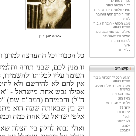
סקירת ספרים
דרור הוצאה לאור
ספרי מלחמת יום הכיפורים
הורי היקרים יוסף ואהובה
לזכרם
מגש הכסף - הנכחת גיבורי
תש"ח בהווה
טיולים ומקומות מעניינים
שלמה יוסף זווין
הפינה של שאול נגר
לטובת החברה
אישי
על אודות
כל הכבוד וכל ההערצה למרנן ורב
זו מנין לכם, שבני תורה ותל
קישורים
העומד עליו לכלותו ולהשמידו, 
"מגש הכסף" הנכחת גיבורי
תש"ח בהווה
אין להם לא להירשם ולא להיפ
מפת הגבורה של ירושלים
בתש"ח
אפילו נפש אחת מישראל - "אין 
אתר הגבורה
ה"ל) וחכמיהם (רמב"ם שם) "כד
SIGTRS
פלוגה י' מגדוד 79
יש בין שבאותה שעה הוא מתב
גדוד 79
OODPM
אלפי ישראל על אחת כמה וכמה
fresh
לא רלוונטי
גלובס
ואולי נבוא לחלק בין הצלה שא
גלובס2