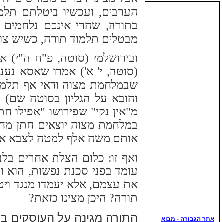
הערבים, ועכשיו ביטלתם תלמוד
בתורה, שהרי אינכם נלחמים ב
מבטלים תלמוד תורה, כשיש צור
ובירושלמי (סוטה, פ"ח ה"י) אמ
(סוטה, י' א') אמרו שאסא נע
שבמלחמת מצוה ודאי אף תלמיד
והובא על הגליון בסוטה שם)
מ"אין נקי" שפירושו "אפילו ח
במלחמת מצוה יוצאים חתן מחד
אותם משה אלף למטה לצבא אותם 
ואף זו: כלום הצלת אחרים בלבד
עומד בפני סכנת נפשות, הוא וב
את עצמם, אלא יעמדו מנגד ויטי
תורה? היכן מצינו כזאת?
התורה מגינה על העוסקים בה