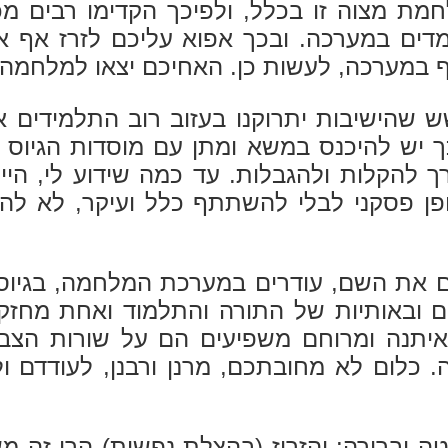
מת מצוה זו בכלל, ולפיכך הקדימו רבים מכ
עומדים במערכה. ובכך אפוא עליכם לזרז אף 
 במערכה, לעשות כן. האחיכם יצאו למלחמה
 שהישיבות יתרוקנו בעזוב רוב התלמידים א
יש להיכנס במשא ומתן עם מוסדות הגיוס ע
להקלות ולהגבלות. עד כמה שידוע לי, היי
ן פסקני לבלי להשתתף כלל ועיקר, לא להי
ם את השם, עודרים במערכת המלחמה, בגיוס
ים ובאותיות של התורה והתלמוד ואחת מחזק
איתנה ומרוחם משפיעים הם על שורות הצבא
ה. כלום לא מחובתכם, מרנן ורבנן, לעודדם 
 וברורה: והזריז (בהצלת נפשות) הרי זה משו