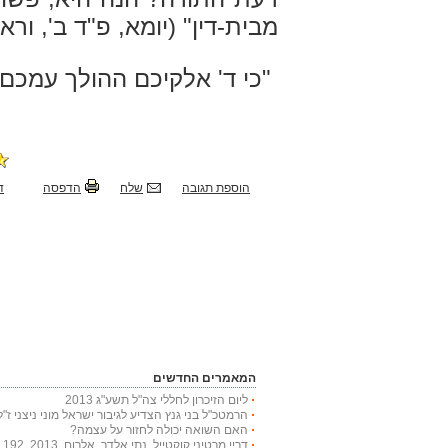
מבית-דין" (יומא, פ"ד ב', ור
"כי ד' אלקיכם ההולך עמכם
הוספת תגובה
שלח
הדפסה
ד
המאמרים החדשים
ליום הזיכרון לחללי צה"ל תשע"ג 2013
הרמטכ"ל בני גנץ הצדיע לגיבור ישראל מוני ניצני ז"ל
האם השואה יכולה לחזור על עצמה?
דריי מרטיני קוקטייל, נתי אלדר, אלרום, 2013, 192 עמודים