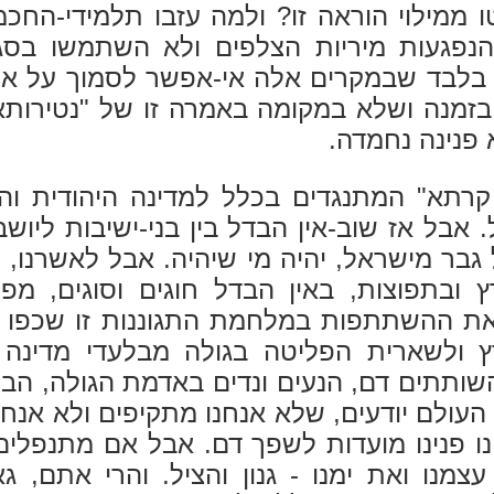
מילוי הוראה זו? ולמה עזבו תלמידי-החכמי
נפגעות מיריות הצלפים ולא השתמשו בסגול
ה בלבד שבמקרים אלה אי-אפשר לסמוך על אחר
מנה ושלא במקומה באמרה זו של "נטירותא
 פנינה נחמדה.
י קרתא" המתנגדים בכלל למדינה היהודית ו
. אבל אז שוב-אין הבדל בין בני-ישיבות ליושב
גבר מישראל, יהיה מי שיהיה. אבל לאשרנו,
 ובתפוצות, באין הבדל חוגים וסוגים, מפל
 ההשתתפות במלחמת התגוננות זו שכפו עלי
ץ ולשארית הפליטה בגולה מבלעדי מדינה
שותתים דם, הנעים ונדים באדמת הגולה, הב
 העולם יודעים, שלא אנחנו מתקיפים ולא אנח
 פנינו מועדות לשפך דם. אבל אם מתנפלים 
נו ואת ימנו - גנון והציל. והרי אתם, גאוני