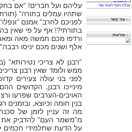
עליהם ועל חברים! "אם בחקות
שתהיו עמלים בתורה" (תורת 
צור קשר
לפניכם לחרב" אמנם
"ונפלו
בתורתי?! אף על פי שאין בה
מודעות
ורדפו מכם חמשה מאה ומאה 
אלף ושנים מכם יניסו רבבה" 
"רבנן לא צריכי נטירותא" (
ממש ולומד שאין רבנן צריכי
לפני בני עולה צעירים קדו
מינייכו רבנן, הקדושים ההם
האויבים-הערבים שפרעו ורצח
בנין חומה וכיוצא, ובזמנים 
מה זה עניין לזמן של סכנ
מ"משמר העם" להדביק את ה
על הדעת שתלמידי חכמים לא