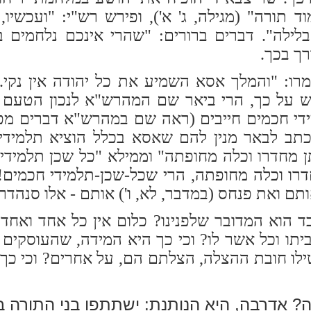
 תורה" (מגילה, ג' א'), ופירש רש"י: "ועכשיו
לילה". דברים ברורים: "שהרי אינכם נלחמים ב
ך בכך.
רו: "והמלך אסא השמיע את כל יהודה אין נקי...
נש על כך, הרי ביאר שם המהרש"א לנכון הטעם 
י חכמים חייבים (ראה שם במהרש"א דברים מפור
 כתב לבאר מנין להם שאסא בכלל הוציא תלמידי
תן מחדרו וכלה מחופתה" וממילא "כל שכן תלמידי
רו וכלה מחופתה, הרי שכל-שכן-תלמידי חכמים! 
ואת פנחס (במדבר, לא, ו') אותם - אלו סנהדרין'
 הוא המדובר שלפנינו? כלום אין כל אחד ואחד מ
יתו וכל אשר לו? וכי כך היא המידה, שהעוסקים 
לו חובת ההצלה, הצלתם הם, על אחרים? וכי כך ה
? אדרבה, היא הנותנת: ישתתפו בני התורה ב