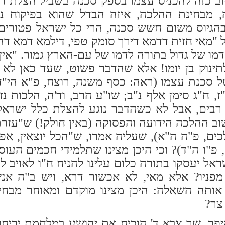
יוב כזה להכניס עצמו בספק סכנה בשביל הצלת ר
ה, מבחינת ההלכה, איזה הבדל שהוא בפיקוח נפ
גיוס משום חשש סכנה, הרי כל ישראל פטורים 
ל "מאי חזית דדמא דירך סומק טפי, דילמא דמא דה
 דמו של גדול בתורה לדמו של עם-הארץ גמור. "אין
תינוק בן יומו! אלא שהדבר פשוט, שעד כאן לא
סכנת עצמו (ראה: כסף משנה, רוצח, פ"א הי"ד;
 ח"ג סימן אלף נ"ב; שו"ע הרב, וד'ה, הלכות נזקי
לו רבים, אבל לא כשהדבר נוגע להצלת כלל ישרא
ושוב ההלכה הידועה והפסוקה (באין חולק!) ש"עז
ים, פ"ה ה"א), שעליה אמרו, ש"הכל יוצאין, אפ
 פ"ו ה"ד)? וכי היכן מצינו שתלמידי חכמים העו
ראל יעסקו בתורה כלום עלינו להניח ח"ו לאויב ל
ן מפניו? אלא מאי, לא אכשור דרא, ויש ב"ה א
ותה השאלה: היכן מצינו מוקדם ומאוחר מבחינ
צר?
יפך. שר צבא ד' הוכיח את יהושע במלחמת יריחו