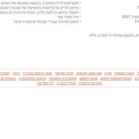
למאיימים לרדת מהארץ, בבקשה תממשו את האיום ויר
איראן הודיע על פרישתה מהפיקוח של סוכנות האטום
העומד בראש זה לטוב ולרע, האחריות אינה רק בהצלח
 2007
חיל האויר שלי
לנשק הגרעיני שבידי ישראל יש מטרה אחת
, ביטאון עמותת יד לשריון, גיליון
חטיבה 4
הצגת תוצאות
שריון
שוק מנועי החיפוש
הכוח הקרקעי
מנועי חיפוש בעברית
ניהול
הצגת תוצאות חיפוש
מנועי חיפוש
ים
טקסונומיה ותוצאות
שימוש בטקסונומיה
השוואת מנו
הלחימה בתעלה
מחדל לבנון 2
ליל הפריצה