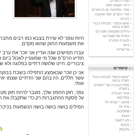
סקירת ספרים
דרור הוצאה לאור
ספרי מלחמת יום הכיפורים
הורי היקרים יוסף ואהובה
לזכרם
מגש הכסף - הנכחת גיבורי
תש"ח בהווה
טיולים ומקומות מעניינים
הפינה של שאול נגר
היות וגפני לא שירת בצבא כמו רבים מחברי
לטובת החברה
את משמעות החוק שהוא מקדם.
אישי
על אודות
עברו חמישים שנה ועדיין אני זוכר את ערב י
הודיע הרס"פ שכל מי שמעוניין לאכול ביום 
ציבוריים. היינו שלושה דתיים בפלוגה ולא 
קישורים
אני כן זוכר שבאמצע התפילה בשבת בבוקר 
"מגש הכסף" הנכחת גיבורי
עשר חללים. היו בהם שני הדתיים שצמו יאיר א
תש"ח בהווה
אותי.
מפת הגבורה של ירושלים
בתש"ח
גפני, חוק החמץ שלך, מעבר להיות חוק מט
אתר הגבורה
על פסקת ההתגברות רק כדי שתקבלו את ת
SIGTRS
פלוגה י' מגדוד 79
המילים בושה בושה בושה הנשמעות בכיכרות
גדוד 79
OODPM
fresh
לא רלוונטי
גלובס
גלובס2