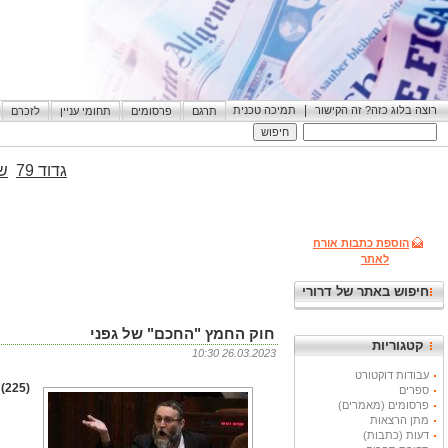
|
רוצה בלוג כזה? זה הקישור
תמיכה טכנית
תרגם
פרסומים
תחומי עניין
לזכרם
גדוד 79
שי
הוספת כתבות אורח
לאתר
חיפוש באתר של דרורי
חוק החמץ "החכם" של גפני
קטגוריות
26.03.2023 10:30
עבודות דוקטורט
(225) קצת מידע לגפני שלא שירת בצבא על משמעות החמץ
ספרים
פרסומים (מאמרים)
מתן הרצאות
דעות (כתבות)