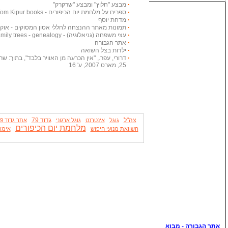
מבצע "חלוץ" ומבצע "שרקרק"
ספרים על מלחמת יום הכיפורים - Yom Kipur books
מדחת יוסף
תמונות מאתר ההנצחה לחללי אסון המסוקים - אוקטובר
עצי משפחה (גניאלוגיה) - Family trees - genealogy
אתר הגבורה
ילדות בצל השואה
דרורי, עפר., "אין הכרעה מן האוויר בלבד", בתוך: שריון
25, מארס 2007, ע' 16
צה"ל
גדוד 79
גוגל
אינטרנט
גוגל ארגוני
אתר גדוד 79
מלחמת יום הכיפורים
השוואת מנועי חיפוש
אימונ