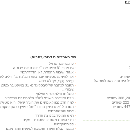
ווח
עוד מאמרים מ דעות (כתבות)
טרמפ ועם ישראל
גם אחרי 81 שנים ארה"ב זוכרת את גיבוריה
איגוד ישיבות ההסדר, לאן הדרדרתם?
איך להימנע מטעויות עבר בעת המלצה על חיילים לעי
חיל הים וההוצאה לאור של
נִפָּצַע וְנֵהָרֵג, אך לא ניסוג
תג
ציבורי....
סמל חדש למצטייני האלוף
טקס האזכרה השנתי לחללי מלחמת יום הכיפורים
למה הרב נבון לא מקיים את הערך שאליו הוא מטיף?
תגובה ל-"איש הימין הבודד" של בנימין בראון במקור ראשון ב-29 באו
דרעי והמשתמטים
ראש המוסד בקפיצת הדרך
ביבי סועד במשתה והחטופים נמקים...
קקיסטוקרטיה
מעשה נבלה והעדר התגובה למעשה חמור ממנו