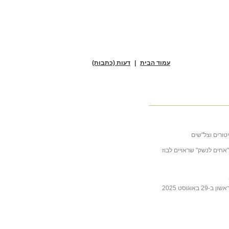
עמוד הבית
|
דעות (כתבות)
טורים וצל"שים
ובה לכתבה של ליבסקינד מ- 31 באוקטובר 2025 "אחים לנשק" שראויים לבוז
גוסט 2025