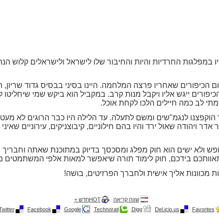
ו במפלגות החרדיות והיות והחיבור שלו לישראל ולישראלים קלוש הנה
ום הכיפורים שאחריו פרצה המלחמה. היינו בסיני בבסיס גדוד שריון, 
הכיפורים ייגש אליו ויקבל מנות קרב. במקביל הוא ביקש שמי שיחליטו
שמתי לב כמה חיילים הלכו לקחת אוכל.
הוקפצנו לנגמ"שים ומשם לתעלה. עד הלילה היו כבר הרוגים לא מעטי
דר ויהודה שאול ירד והיו בהם חילוניים, קיבוצניקים, עירוניים שאיני י
ופש ולא ישים הוא חוק מפלג ומסכסך בדיוק במתוכנת שאתה וחבריך
אוותכם בידכם, חוק לימוד תורה שיאפשר למאות אלפי המשתמטים 
 מכוונות אליך אישית ולחברך הפרזיטים, בושה!
שווה קריאה
HOTחדש +
Twitter
Facebook
Google
Technorati
Digg
Del.icio.us
Favorites