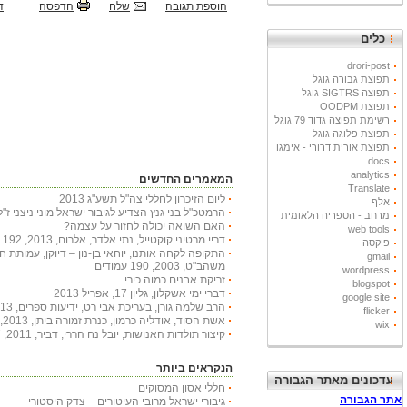
הוספת תגובה
שלח
הדפסה
ד
כלים
drori-post
תפוצת גבורה גוגל
תפוצה SIGTRS גוגל
תפוצת OODPM
רשימת תפוצה גדוד 79 גוגל
תפוצת פלוגה גוגל
תפוצת אורית דרורי - אימגו
docs
analytics
המאמרים החדשים
Translate
ליום הזיכרון לחללי צה"ל תשע"ג 2013
אלף
הרמטכ"ל בני גנץ הצדיע לגיבור ישראל מוני ניצני ז"ל
מרחב - הספריה הלאומית
האם השואה יכולה לחזור על עצמה?
web tools
דריי מרטיני קוקטייל, נתי אלדר, אלרום, 2013, 192 עמודים
פיקסה
התקופה לקחה אותנו, יוחאי בן-נון – דיוקן, עמותת 
gmail
משהב"ט, 2003, 190 עמודים
wordpress
זריקת אבנים כמוה כירי
blogspot
דברי ימי אשקלון, גליון 17, אפריל 2013
google site
הרב שלמה גורן, בעריכת אבי רט, ידיעות ספרים, 2013, 366 עמודים
flicker
אשת הסוד, אודליה כרמון, כנרת זמורה ביתן, 2013, 222 עמודים
wix
קיצור תולדות האנושות, יובל נח הררי, דביר, 2011, 447 עמודים
הנקראים ביותר
עדכונים מאתר הגבורה
חללי אסון המסוקים
גיבורי ישראל מרובי העיטורים – צדק היסטורי