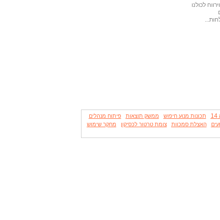
ווח לכולנו
ות...
1
תכונות מנוע חיפוש
ממשק תוצאות
פיתוח מנהלים
עים
האצלת סמכוות
צומת טרטור לכסיקון
מחקר שימוש