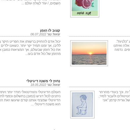
הַשָּׁמָיִם, / עוֹד לֶאֱלֹהַ עוֹלָם ...
קָצוּב לוֹ הַזְּמַן
שאול נגר
06.07.2022
ע "כלניות".
יכול אדם להחזיק ברשותו את הפריט היקר בי
אלה ואיתנו
לליבו, אך זמנו תמיד יקר יותר. כשאנו ילדים
פים. נדמה
את כול הזמן שבעולם, אך המציאות כמובן אחר
מהזמן של כול אדם בעו...
נָחוּץ לִי מִשְׁנֶה דִּיגִיטָלִי
שאול נגר
18.05.2022
זה. וכך בעודי מהרהר
העולם הדיגיטלי והווירטואלי חודר יותר ויות
יטולים ולעבור לסיר,
ניתנים לכול דורש (כמובן בתשלום וכפוף לתק
ל גורית קדמן "אני
הדיגיטלי שמציף אותנו קודם שיעשו זאת האוק
הוא משנה דיגיטלי ...