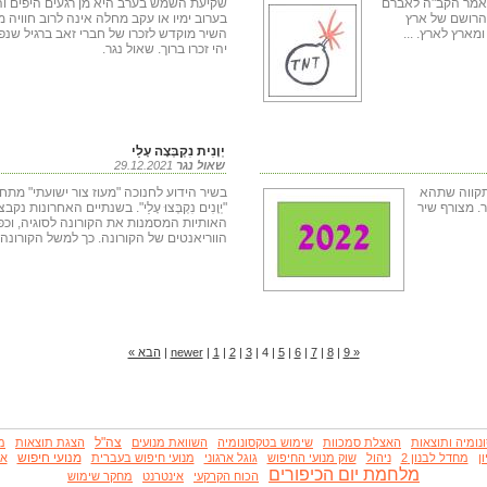
יז). כך אמר הקב"ה לאברם
שקיעת השמש בערב היא מן רגעים היפים ו
צר את הרושם של ארץ
בערוב ימיו או עקב מחלה אינה לרוב חוויה 
מארץ לארץ. ...
יהי זכרו ברוך. שאול נגר.
יְוָנִית נִקְבְּצָה עָלַי
שאול נגר
29.12.2021
ך לשנה החדשה 2022. כולנו תקווה שתהא
בשיר הידוע לחנוכה "מעוז צור ישועתי" מת
. מצורף שיר
"יְוָנִים נִקְבְּצוּ עָלַי". בשנתיים האחרונות 
האותיות המסמנות את הקורונה לסוגיה, וכפ
הווריאנטים של הקורונה. כך למשל הקורונה 
« newer
9
|
8
|
7
|
6
|
5
|
4
|
3
|
2
|
1
|
|
הבא »
צה"ל
נומיה ותוצאות
האצלת סמכוות
שימוש בטקסונומיה
השוואת מנועים
הצגת תוצאות
מ
מנועי חיפוש
ן
מחדל לבנון 2
ניהול
שוק מנועי החיפוש
גוגל ארגוני
מנועי חיפוש בעברית
את
מלחמת יום הכיפורים
הכוח הקרקעי
אינטרנט
מחקר שימוש