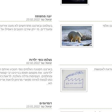
יוֹנָה מִתְפַּתֵּחַ
שאול נגר
23.02.2022
ו אלפי
בעולמנו ובארצנו מתרחשים לא מעט אירועים
ומעודדים. מי ייתן שירבו הטובים ויאפילו על
נֶעֶלְמוּ נוֹפֵי יַלְדוּת
שאול נגר
02.02.2022
ראה לאנושות.
בארצנו הקטנה נעלמים נופי הטבע ואיתם ה
ילדותנו. את מקומם תפסו בניינים רבי קומות
ומחלפים. הצפיפות גדלה והולכת. לראות כיו
כמו לצאת לאיזה ספארי מרוחק לראות אריה.
הא...
דִּמְדּוּמִים
שאול נגר
13.01.2022