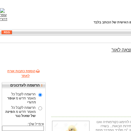
ו האישית של הכותב בלבד
RSS
צאה
לאור
הוספת כתבות אורח
לאתר
הרשמה לעדכונים
הרשמה לקבל כל
מאמר חדש מ
עופר
דרורי
הרשמה לקבל כל
מאמר חדש מ
הפינה
של שאול נגר
ת הקרֵבות לכנסת ה-25 צפויה להימוג כקודמותיה ואנו
אימייל שלך:
רות הבאות... בשירו
ִי מִלְּבַד הַמִּדְבָּר תַּחַת