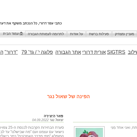
כתבי עפר דרורי, כל הנכתב משקף את דעת
עמוד הבית
מעניין ומצחיק
פעילות ברשת
על אודות
לתרומה לעמותת הגבורה
לוב
SIGTRS
אורית דרורי
אתר הגבורה
פלוגה י' / גד' 79
"דרור"
הו
הפינה של שאול נגר
פְּאֵר הַיְּצִירָה
שאול נגר
04.09.2022
ואני אחד מִנִּי
סערת הבחירו
נישאר עם עצמנו ועם "מה שבישלנו" עד לבחי
המופלא "מֵתֵי מִדְבָּר הָאַחֲרוֹנִים" כתב ביאליק: "כּ