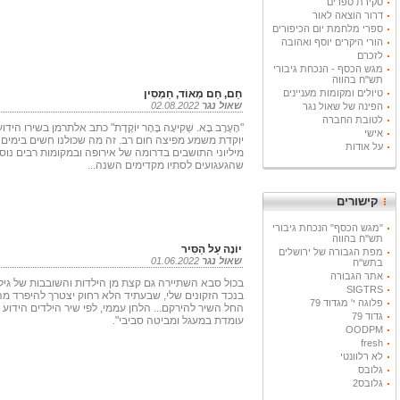
סקירת ספרים
דרור הוצאה לאור
ספרי מלחמת יום הכיפורים
הורי היקרים יוסף ואהובה
לזכרם
מגש הכסף - הנכחת גיבורי
תש"ח בהווה
טיולים ומקומות מעניינים
חַם, חַם מְאוֹד, חַמְסִין
שאול נגר
02.08.2022
הפינה של שאול נגר
לטובת החברה
"הָעֶרֶב בָּא. שְׁקִיעָה בָּהָר יוֹקֶדֶת" כתב אלתרמן בשירו הידו
אישי
יוקדת משמע מפיצה חום רב. זה מה שכולנו חשים בימים 
על אודות
מיליוני התושבים בדרומה של אירופה ובמקומות רבים נוס
שהגעגועים לסתיו מקדימים השנה...
קישורים
"מגש הכסף" הנכחת גיבורי
תש"ח בהווה
יוֹנָה עַל הַסִּיר
מפת הגבורה של ירושלים
שאול נגר
01.06.2022
בתש"ח
אתר הגבורה
בכול סבא השתיירה גם קצת מן הילדות והשובבות של גיל 
SIGTRS
בנכד הזקונים שלי, שבעתיד הלא רחוק יצטרך להיפרד מהט
פלוגה י' מגדוד 79
החל השיר להירקם... הלחן עממי, לפי שיר הילדים הידוע ש
גדוד 79
עומדת במעגל ומביטה סביבי".
OODPM
fresh
לא רלוונטי
גלובס
גלובס2