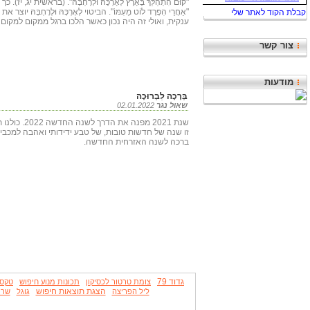
"קוּם הִתְהַלֵּךְ בָּאָרֶץ לְאָרְכָּהּ וּלְרָחְבָּהּ". (בראשית יג, 
"אַחֲרֵי הִפָּרֶד לוֹט מֵעִמּוֹ". הביטוי לְאָרְכָּהּ וּלְרָחְבָּהּ יו
ענקית, ואולי זה היה נכון כאשר הלכו ברגל ממקום למקום ו
צור קשר
מודעות
בְּרָכָה לִבְרוּכָה
שאול נגר
02.01.2022
שנת 2021 מפנה את הדר
זו שנה של חדשות טובות, של טבע ידידותי ואהבה למכביר
ברכה לשנה האזרחית החדשה.
גדוד 79
צומת טרטור לכסיקון
תכונות מנוע חיפוש
טקסו
הצגת תוצאות חיפוש
ליל הפריצה
גוגל
שריו