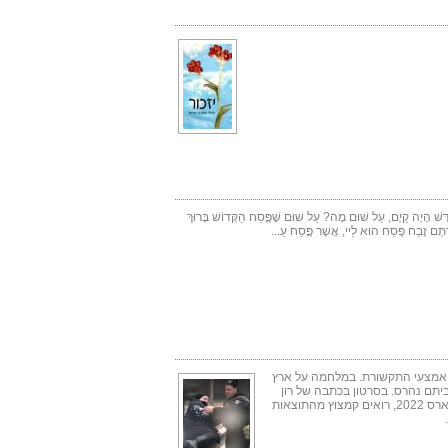
קְדָּשׁ הָיָה קַיָם, עַל שׁוּם מָה? עַל שׁוּם שֶׁפֶָּסַח הַקָּדוֹשׁ בָּרוּךְ
רְתֶּם זֶבַח פֶּסַח הוּא לַיי, אֲשֶׁר פֶָּסַח עַ...
אמצעי התקשורת. במלחמה על ארץ
ביתם נהרס. בסרטון בכתבה של רון
בן-ישי על המלחמה באוקראינה, מיום 6 במארס 2022, רואים קמצוץ מהתוצאות