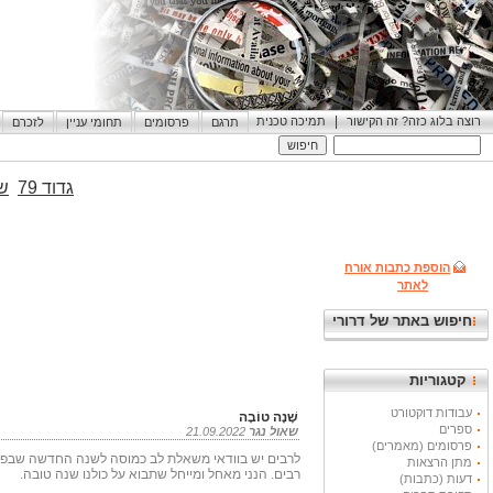
|
רוצה בלוג כזה? זה הקישור
תמיכה טכנית
תרגם
פרסומים
תחומי עניין
לזכרם
גדוד 79
שי
הוספת כתבות אורח
לאתר
חיפוש באתר של דרורי
קטגוריות
עבודות דוקטורט
שָׁנָה טוֹבָה
ספרים
שאול נגר
21.09.2022
פרסומים (מאמרים)
לרבים יש בוודאי משאלת לב כמוסה לשנה החדשה שבפתח, 
מתן הרצאות
רבים. הנני מאחל ומייחל שתבוא על כולנו שנה טובה.
דעות (כתבות)