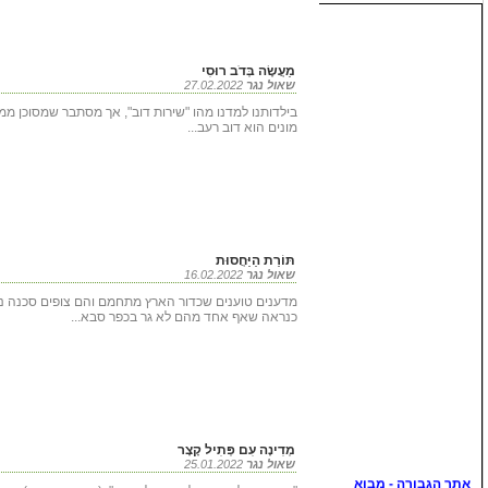
מַעֲשֶׂה בְּדֹב רוּסִי
שאול נגר
27.02.2022
בילדותנו למדנו מהו "שירות דוב", אך מסתבר שמסוכן ממנ
מונים הוא דוב רעב...
תּוֹרַת הַיַּחֲסוּת
שאול נגר
16.02.2022
מדענים טוענים שכדור הארץ מתחמם והם צופים סכנה נו
כנראה שאף אחד מהם לא גר בכפר סבא...
מְדִינָה עִם פְּתִיל קָצָר
שאול נגר
25.01.2022