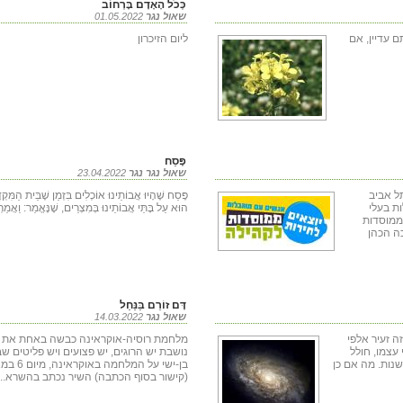
כְּכֹל הָאָדָם בָּרְחוֹב
שאול נגר
01.05.2022
 עדיין, אם
ליום הזיכרון
פֶּסַח
שאול נגר נגר
23.04.2022
ל אביב
פֶּסַח שֶׁהָיוּ אֲבוֹתֵינוּ אוֹכְלִים בִּזְמַן שֶׁבֵּית הַמִּ
ת בעלי
הוּא עַל בָּתֵּי אֲבוֹתֵינוּ בְּמִצְרַים, שֶׁנֶּאֱמַר: וַאֲמַ
ממוסדות
ה הכהן
דָּם זוֹרֵם בַּנַּחַל
שאול נגר
14.03.2022
ה זעיר אלפי
מלחמת רוסיה-אוקראינה כבשה באחת את 
עצמו, חולל
נושבת יש הרוגים, יש פצועים ויש פליטים ש
לשנות. מה אם כן
(קישור בסוף הכתבה) השיר נכתב בהשרא...