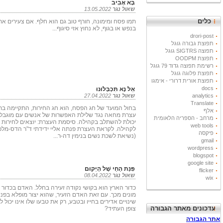
בָּא אָבִיב
שאול נגר
13.05.2022
כלים
תמו פסח ומימונה, חורף טוב גם הוא חלף. אם צעירים אתם
בנפש או בגוף, לא נחוץ אזי סיגוף...
drori-post
תפוצת גבורה גוגל
תפוצה SIGTRS גוגל
תפוצת OODPM
רשימת תפוצה גדוד 79 גוגל
תפוצת פלוגה גוגל
תפוצת אורית דרורי - אימגו
docs
אַל נָא תִּכְבְּלוּנוּ
analytics
שאול נגר
27.04.2022
Translate
בחול המועד של חג הפסח, הוא חג החירות, התקיימה בת
אלף
עצרת מחאה נגד שלילת האפשרות של אנשים עם מוגבלו
מרחב - הספריה הלאומית
יכולת להשתלב בקהילה. סיסמת העצרת: יוצאים לחירות 
web tools
לקהילה. לקראת העצרת פנתה אליי ידידתי ד"ר הדס-מלכ
פיקסה
(נשיאת לשכת נשים בנימין דה-ר...
gmail
wordpress
blogspot
google site
פִּנַּת הַחַי שֶׁל הַיְּקוּם
flicker
שאול נגר
08.04.2022
wix
כדור הארץ הוא בקושי נקודה זעירה בחלל. האדם בכדור ז
מונים מכך. עם זאת האדם הזעיר, שהוא יצור מופלא בפני 
שינויים אדירים בחייו ובטבע, רק את טבעו שלו אינו יכול 
עדכונים מאתר הגבורה
צופן העתיד?