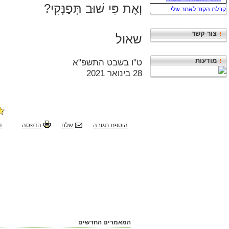
וְאֶת פִּי שׁוּב תְּפַנְּקִי?
צור קשר
שאול
מודעות
ט"ו בשבט התשפ"א
28 בינואר 2021
הוספת תגובה
שלח
הדפסה
ד
המאמרים החדשים