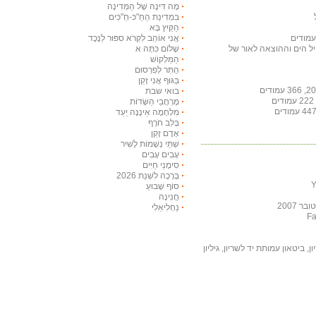
מָה דִּינָהּ שֶׁל הַמְּדִינָה
בִּמְדִינַת הַחַ"כּ-חַ"כִּים
הַקַּיִץ בָּא
אֲנִי אוֹהֵב לִקְרֹא סִפּוּר לַנֶּכֶד
חיל הים וההוצאה לאור של
שָׁלוֹם כִּתָּה א
הַמַּלְקוֹשׁ
הֻתַּר לְפִרְסוּם
בַּגּוּף אֲנִי זָקֵן
בואי שבת
מֶרְחֲבֵי הַשָּׂדוֹת
מִלְחָמָה אֵינֶנָּה יַעַד
בְּלֵב חֹרֶף
אָדָם זָקֵן
שְׁתֵּי נְשָׁמוֹת לָשִׁיר
עָבִים עָבִים
סִימָנֵי חַיִּים
בְּרָכָה לִשְׁנַת 2026
סוֹף שָׁבוּעַ
חֲנִינָה
 2007
נַחְלִיאֵלִי
, ביטאון עמותת יד לשריון, גיליון