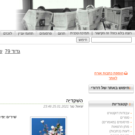
|
רוצה בלוג כזה? זה הקישור
תמיכה טכנית
תרגם
פרסומים
תחומי עניין
לזכרם
גדוד 79
שי
הוספת כתבות אורח
לאתר
חיפוש באתר של דרורי
הַשְּׁקֵדִיָּה
קטגוריות
שאול נגר
25.01.2021 23:46
עבודות דוקטורט
שִׁירִים יָפִים
ספרים
פרסומים (מאמרים)
מתן הרצאות
דעות (כתבות)