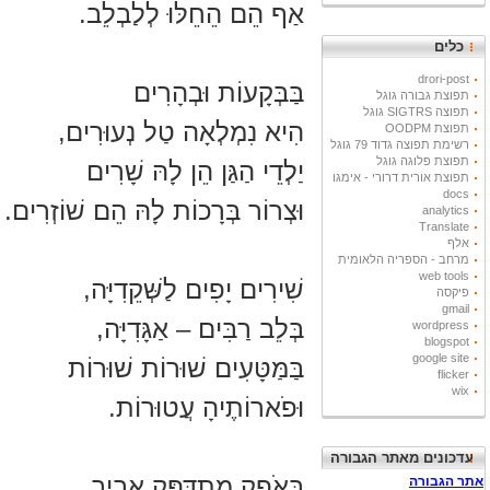
אַף הֵם הֵחֵלּוּ לְלַבְלֵב.
כלים
drori-post
בַּבְּקָעוֹת וּבְהָרִים
תפוצת גבורה גוגל
תפוצה SIGTRS גוגל
הִיא נִמְלְאָה טַל נְעוּרִים,
תפוצת OODPM
רשימת תפוצה גדוד 79 גוגל
תפוצת פלוגה גוגל
יַלְדֵי הַגַּן הֵן לָהּ שָׁרִים
תפוצת אורית דרורי - אימגו
docs
וּצְרוֹר בְּרָכוֹת לָהּ הֵם שׁוֹזְרִים.
analytics
Translate
אלף
מרחב - הספריה הלאומית
web tools
שִׁירִים יָפִים לַשְּׁקֵדִיָּה,
פיקסה
gmail
בְּלֵב רַבִּים – אַגָּדִיָּה,
wordpress
blogspot
google site
בַּמַּטָּעִים
שׁוּרוֹת שׁוּרוֹת
flicker
wix
וּפֹארוֹתֶיהָ עֲטוּרוֹת.
עדכונים מאתר הגבורה
בָּאֹפֶק מִתְדַּפֵּק אָבִיב