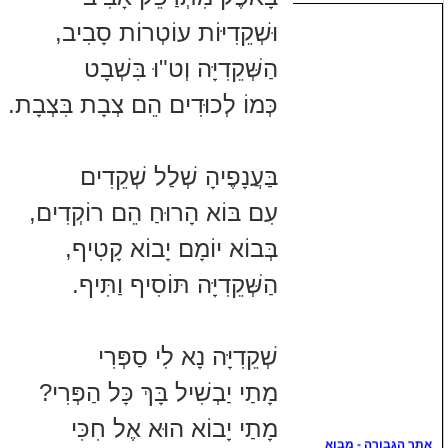
וּשְׁקֵדִיּוֹת עוֹטְרוֹת סָבִיב,
הַשְּׁקֵדִיָּה וְט"וּ בִּשְׁבָט
כְּמוֹ לְכוּדִים הֵם צְבָת בִּצְבָת.
בַּעֲנָפֶיהָ שְׁלַל שְׁקֵדִים
עִם בּוֹא הָרוּחַ הֵם רוֹקְדִים,
בְּבוֹא יוֹמָם יָבוֹא קָטִיף,
הַשְּׁקֵדִיָּה תּוֹסִיף וַתִּיף.
שְׁקֵדִיָּה נָא לִי סַפְּרִי
מָתַי יַבְשִׁיל בָּךְ כָּל הַפְּרִי?
מָתַי יָבוֹא הוּא אֶל חִכִּי