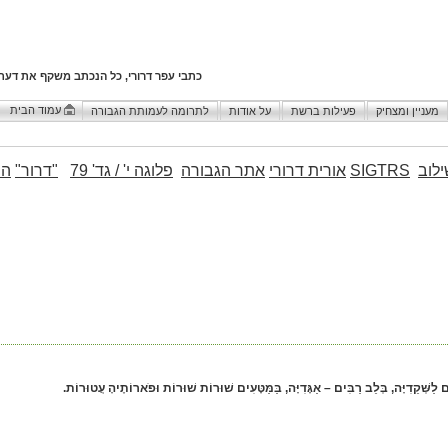
כתבי עפר דרורי, כל הנכתב משקף את דעת
עמוד הבית
מעניין ומצחיק
פעילות ברשת
על אודות
לתרומה לעמותת הגבורה
לוב
SIGTRS
אורית דרורי
אתר הגבורה
פלוגה י' / גד' 79
"דרור"
הו
 לַשְּׁקֵדִיָּה, בְּלֵב רַבִּים – אַגָּדִיָּה, בַּמַּטָּעִים שׁוּרוֹת שׁוּרוֹת וּפֹארוֹתֶיהָ עֲטוּרוֹת.