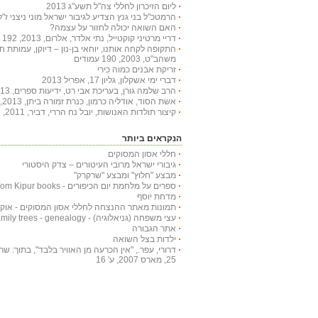
ליום הזיכרון לחללי צה"ל תשע"ג 2013
הרמטכ"ל בני גנץ הצדיע לגיבור ישראל מוני ניצני ז"ל
האם השואה יכולה לחזור על עצמה?
דריי מרטיני קוקטייל, נתי אלדר, אלרום, 2013, 192 עמודים
התקופה לקחה אותנו, יוחאי בן-נון – דיוקן, עמותת 
משהב"ט, 2003, 190 עמודים
זריקת אבנים כמוה כירי
דברי ימי אשקלון, גליון 17, אפריל 2013
הרב שלמה גורן, בעריכת אבי רט, ידיעות ספרים, 2013, 366 עמודים
אשת הסוד, אודליה כרמון, כנרת זמורה ביתן, 2013, 222 עמודים
קיצור תולדות האנושות, יובל נח הררי, דביר, 2011, 447 עמודים
הנקראים ביותר
חללי אסון המסוקים
גיבורי ישראל מרובי העיטורים – צדק היסטורי
מבצע "חלוץ" ומבצע "שרקרק"
ספרים על מלחמת יום הכיפורים - Yom Kipur books
מדחת יוסף
תמונות מאתר ההנצחה לחללי אסון המסוקים - אוקטובר
עצי משפחה (גניאלוגיה) - Family trees - genealogy
אתר הגבורה
ילדות בצל השואה
דרורי, עפר., "אין הכרעה מן האוויר בלבד", בתוך: שריון
25, מארס 2007, ע' 16