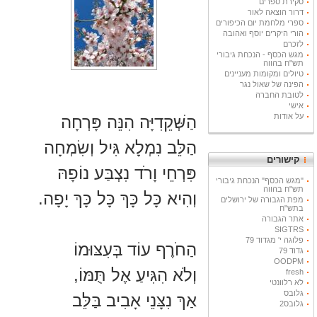
סקירת ספרים
דרור הוצאה לאור
ספרי מלחמת יום הכיפורים
הורי היקרים יוסף ואהובה
לזכרם
מגש הכסף - הנכחת גיבורי
תש"ח בהווה
טיולים ומקומות מעניינים
הפינה של שאול נגר
לטובת החברה
אישי
על אודות
הַשְּׁקֵדִיָּה הִנֵּה פָּרְחָה
הַלֵּב נִמְלָא גִּיל וְשִׂמְחָה
קישורים
פִּרְחֵי וָרֹד נִצְבַּע נוֹפָהּ
"מגש הכסף" הנכחת גיבורי
תש"ח בהווה
וְהִיא כָּל כָּךְ כָּל כָּךְ יָפָה.
מפת הגבורה של ירושלים
בתש"ח
אתר הגבורה
SIGTRS
פלוגה י' מגדוד 79
הַחֹרֶף עוֹד בְּעִצּוּמוֹ
גדוד 79
OODPM
וְלֹא הִגִּיעַ אֶל תֻּמּוֹ,
fresh
לא רלוונטי
גלובס
אַךְ נִצָּנֵי אָבִיב בַּלֵּב
גלובס2