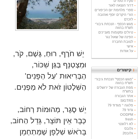
סקירת ספרים
דרור הוצאה לאור
ספרי מלחמת יום הכיפורים
הורי היקרים יוסף ואהובה
לזכרם
מגש הכסף - הנכחת גיבורי
תש"ח בהווה
טיולים ומקומות מעניינים
הפינה של שאול נגר
לטובת החברה
אישי
על אודות
יֵשׁ חֹרֶף, רוּחַ, גֶּשֶׁם, קֹר,
וּמִצְטַנֵּף בַּגַּן שִׁכּוֹר,
קישורים
הַבְּרִיאוּת 'עַל הַפָּנִים'
"מגש הכסף" הנכחת גיבורי
תש"ח בהווה
הַשִּׁלְטוֹן זֹאת לֹא מַפְנִים.
מפת הגבורה של ירושלים
בתש"ח
אתר הגבורה
SIGTRS
פלוגה י' מגדוד 79
יֵשׁ סֶגֶר, מְהוּמוֹת רְחוֹב,
גדוד 79
OODPM
כְּבָר אֵין תּוֹצָר, גָּדֵל הַחוֹב,
fresh
לא רלוונטי
גלובס
בָּרֹאשׁ שַׁלְפָן שֶׁמְּתַחְמֵן
גלובס2