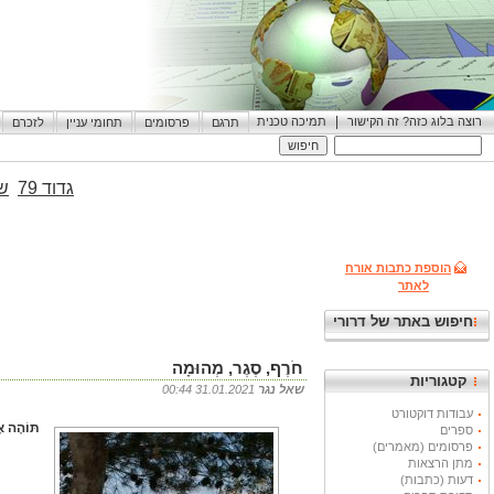
|
רוצה בלוג כזה? זה הקישור
תמיכה טכנית
תרגם
פרסומים
תחומי עניין
לזכרם
גדוד 79
שי
הוספת כתבות אורח
לאתר
חיפוש באתר של דרורי
חֹרֶף, סֶגֶר, מְהוּמָה
קטגוריות
שאל נגר
31.01.2021 00:44
עבודות דוקטורט
תּוֹהֶה אָ
ספרים
פרסומים (מאמרים)
מתן הרצאות
דעות (כתבות)