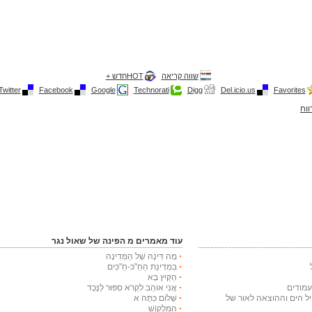
שווה קריאה
HOTחדש +
Twitter
Facebook
Google
Technorati
Digg
Del.icio.us
Favorites
ווח
עוד מאמרים מ הפינה של שאול נגר
מָה דִּינָהּ שֶׁל הַמְּדִינָה
בִּמְדִינַת הַחַ"כּ-חַ"כִּים
הַקַּיִץ בָּא
אֲנִי אוֹהֵב לִקְרֹא סִפּוּר לַנֶּכֶד
חיל הים וההוצאה לאור של
שָׁלוֹם כִּתָּה א
הַמַּלְקוֹשׁ