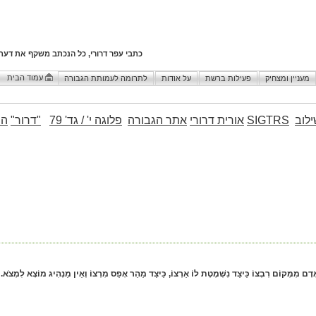
כתבי עפר דרורי, כל הנכתב משקף את דעת
עמוד הבית
מעניין ומצחיק
פעילות ברשת
על אודות
לתרומה לעמותת הגבורה
לוב
SIGTRS
אורית דרורי
אתר הגבורה
פלוגה י' / גד' 79
"דרור"
הו
דָם מִמְּקוֹם רִבְצוֹ כֵּיצַד נִשְׁמֶטֶת לוֹ אַרְצוֹ, כֵּיצַד מַהֵר אָפַס מִרְצוֹ וְאֵין מַנְהִיג מוֹצָא לִמְצֹא.