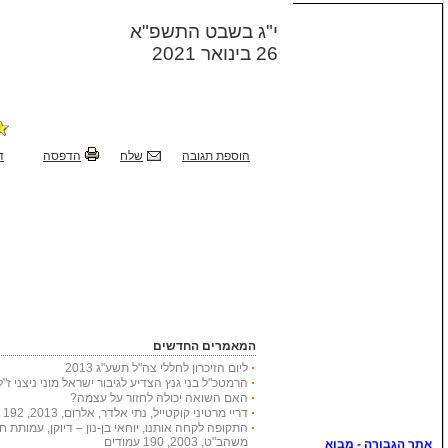
י"ג בשבט התשפ"א
26 בינואר 2021
הוספת תגובה
שלח
הדפסה
ד
המאמרים החדשים
ליום הזיכרון לחללי צה"ל תשע"ג 2013
הרמטכ"ל בני גנץ הצדיע לגיבור ישראל מוני ניצני ז"ל
האם השואה יכולה לחזור על עצמה?
דריי מרטיני קוקטייל, נתי אלדר, אלרום, 2013, 192 עמודים
התקופה לקחה אותנו, יוחאי בן-נון – דיוקן, עמותת 
משהב"ט, 2003, 190 עמודים