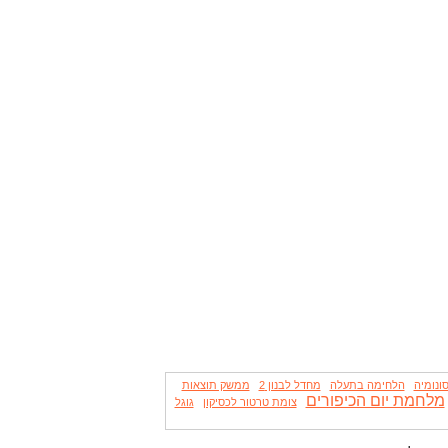
ונומיה
הלחימה בתעלה
מחדל לבנון 2
ממשק תוצאות
מלחמת יום הכיפורים
צומת טרטור לכסיקון
גוגל