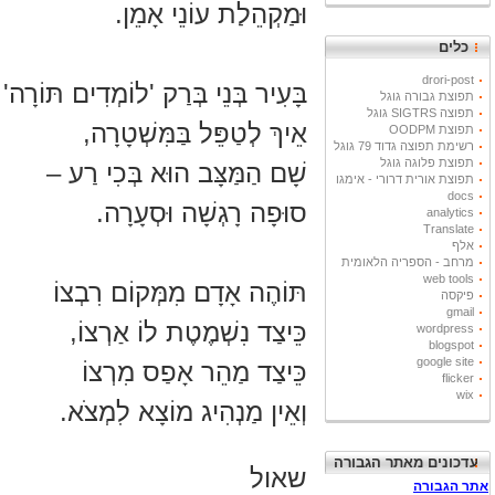
וּמַקְהֵלַת עוֹנֵי אָמֵן.
כלים
drori-post
בָּעִיר בְּנֵי בְּרַק 'לוֹמְדִים תּוֹרָה'
תפוצת גבורה גוגל
תפוצה SIGTRS גוגל
אֵיךְ לְטַפֵּל בַּמִּשְׁטָרָה,
תפוצת OODPM
רשימת תפוצה גדוד 79 גוגל
תפוצת פלוגה גוגל
שָׁם הַמַּצָּב הוּא בְּכִי רַע –
תפוצת אורית דרורי - אימגו
docs
סוּפָה רָגְשָׁה וּסְעָרָה.
analytics
Translate
אלף
מרחב - הספריה הלאומית
web tools
תּוֹהֶה אָדָם מִמְּקוֹם רִבְצוֹ
פיקסה
gmail
כֵּיצַד נִשְׁמֶטֶת לוֹ אַרְצוֹ,
wordpress
blogspot
google site
כֵּיצַד מַהֵר אָפַס מִרְצוֹ
flicker
wix
וְאֵין מַנְהִיג מוֹצָא לִמְצֹא.
עדכונים מאתר הגבורה
שאול