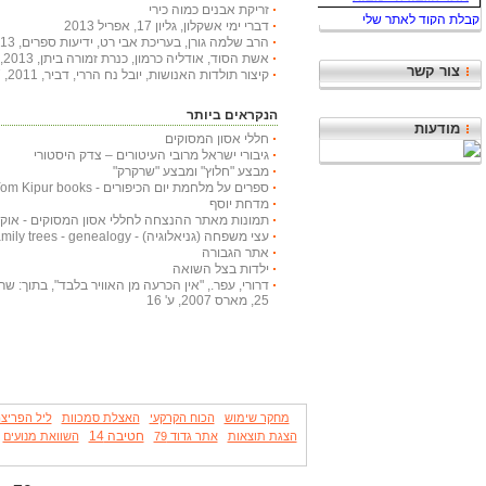
זריקת אבנים כמוה כירי
דברי ימי אשקלון, גליון 17, אפריל 2013
הרב שלמה גורן, בעריכת אבי רט, ידיעות ספרים, 2013, 366 עמודים
אשת הסוד, אודליה כרמון, כנרת זמורה ביתן, 2013, 222 עמודים
צור קשר
קיצור תולדות האנושות, יובל נח הררי, דביר, 2011, 447 עמודים
הנקראים ביותר
מודעות
חללי אסון המסוקים
גיבורי ישראל מרובי העיטורים – צדק היסטורי
מבצע "חלוץ" ומבצע "שרקרק"
ספרים על מלחמת יום הכיפורים - Yom Kipur books
מדחת יוסף
תמונות מאתר ההנצחה לחללי אסון המסוקים - אוקטובר
עצי משפחה (גניאלוגיה) - Family trees - genealogy
אתר הגבורה
ילדות בצל השואה
דרורי, עפר., "אין הכרעה מן האוויר בלבד", בתוך: שריון
25, מארס 2007, ע' 16
מחקר שימוש
הכוח הקרקעי
האצלת סמכוות
ליל הפריצ
חטיבה 14
הצגת תוצאות
אתר גדוד 79
השוואת מנועים