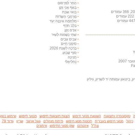
הֻתַּר לְפִרְסוּם
בַּגּוּף אֲנִי זָקֵן
בואי שבת
מֶרְחֲבֵי הַשָּׂדוֹת
מִלְחָמָה אֵינֶנָּה יַעַד
בְּלֵב חֹרֶף
אָדָם זָקֵן
שְׁתֵּי נְשָׁמוֹת לָשִׁיר
עָבִים עָבִים
סִימָנֵי חַיִּים
בְּרָכָה לִשְׁנַת 2026
סוֹף שָׁבוּעַ
חֲנִינָה
 2007
נַחְלִיאֵלִי
, ביטאון עמותת יד לשריון, גיליון
הצגת תוצאות חיפוש
מנועי חיפוש
ה
טקסונומיה ותוצאות
השוואת מנועי חיפוש
שימוש בטקס
גדוד 79
ניהול
מנועי חיפוש בעברית
תכונות מנוע חיפוש
פיתוח מנהלים
גוגל ארגוני
שריון
צה"ל
אינטרנט
שוק מנועי החיפוש
אימונים