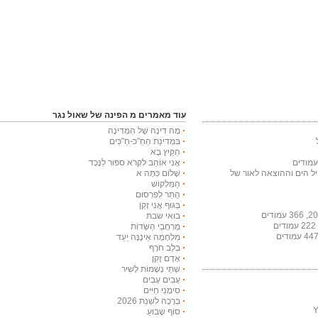
עוד מאמרים מ הפינה של שאול נגר
מָה דִּינָהּ שֶׁל הַמְּדִינָה
בִּמְדִינַת הַחַ"כּ-חַ"כִּים
הַקַּיִץ בָּא
אֲנִי אוֹהֵב לִקְרֹא סִפּוּר לַנֶּכֶד
חיל הים וההוצאה לאור של
שָׁלוֹם כִּתָּה א
הַמַּלְקוֹשׁ
הֻתַּר לְפִרְסוּם
בַּגּוּף אֲנִי זָקֵן
בואי שבת
מֶרְחֲבֵי הַשָּׂדוֹת
מִלְחָמָה אֵינֶנָּה יַעַד
בְּלֵב חֹרֶף
אָדָם זָקֵן
שְׁתֵּי נְשָׁמוֹת לָשִׁיר
עָבִים עָבִים
סִימָנֵי חַיִּים
בְּרָכָה לִשְׁנַת 2026
סוֹף שָׁבוּעַ