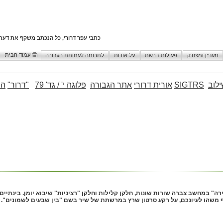
כתבי עפר דרורי, כל הנכתב משקף את דעת
עמוד הבית
מעניין ומצחיק
פעילות ברשת
על אודות
לתרומה לעמותת הגבורה
לוב
SIGTRS
אורית דרורי
אתר הגבורה
פלוגה י' / גד' 79
"דרור"
הו
רה" במחשב צברה שורות שונות, חלקן קלילות וחלקן "רציניות" שיבוא יומן. בינתיים
 משהו לעיונכם, על רקע סרטון שרץ במרשתת של שיר בשם "בין שבעים לשמונים".