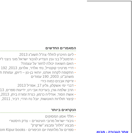
המאמרים החדשים
ליום הזיכרון לחללי צה"ל תשע"ג 2013
הרמטכ"ל בני גנץ הצדיע לגיבור ישראל מוני ניצני ז"ל
האם השואה יכולה לחזור על עצמה?
דריי מרטיני קוקטייל, נתי אלדר, אלרום, 2013, 192 עמודים
התקופה לקחה אותנו, יוחאי בן-נון – דיוקן, עמותת 
משהב"ט, 2003, 190 עמודים
זריקת אבנים כמוה כירי
דברי ימי אשקלון, גליון 17, אפריל 2013
הרב שלמה גורן, בעריכת אבי רט, ידיעות ספרים, 2013, 366 עמודים
אשת הסוד, אודליה כרמון, כנרת זמורה ביתן, 2013, 222 עמודים
קיצור תולדות האנושות, יובל נח הררי, דביר, 2011, 447 עמודים
הנקראים ביותר
חללי אסון המסוקים
גיבורי ישראל מרובי העיטורים – צדק היסטורי
מבצע "חלוץ" ומבצע "שרקרק"
ספרים על מלחמת יום הכיפורים - Yom Kipur books