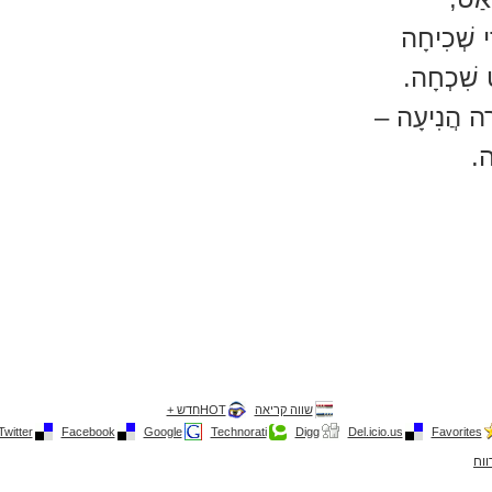
י שְׁכִיחָה
 שִׁכְחָה.
רָה הֲנִיעָה –
ה.
שווה קריאה
HOTחדש +
Twitter
Facebook
Google
Technorati
Digg
Del.icio.us
Favorites
ווח