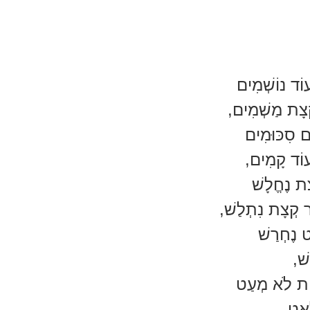
וֹד נוֹשְׁמִים
קְצָת מַשְׁמִים,
ם סִכּוּמִים
עוֹד קָמִים,
ָת נֶחֱלָשׁ
ר קְצָת נִתְלַשׁ,
ט נֶחְרַשׁ
שׁ,
דוֹת לֹא מְעַט
ְאַט,