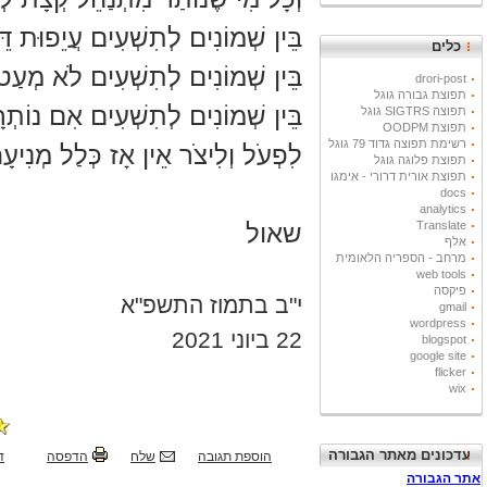
בֵּין שְׁמוֹנִים לְתִשְׁעִים עֲיֵפוּת דֵּ
כלים
בֵּין שְׁמוֹנִים לְתִשְׁעִים לֹא מְעַט
drori-post
תפוצת גבורה גוגל
בֵּין שְׁמוֹנִים לְתִשְׁעִים אִם נוֹתְ
תפוצה SIGTRS גוגל
תפוצת OODPM
רשימת תפוצה גדוד 79 גוגל
לִפְעֹל וְלִיצֹר אֵין אָז כְּלַל מְנִיעָ
תפוצת פלוגה גוגל
תפוצת אורית דרורי - אימגו
docs
analytics
Translate
שאול
אלף
מרחב - הספריה הלאומית
web tools
פיקסה
י"ב בתמוז התשפ"א
gmail
wordpress
22 ביוני 2021
blogspot
google site
flicker
wix
עדכונים מאתר הגבורה
הוספת תגובה
שלח
הדפסה
ד