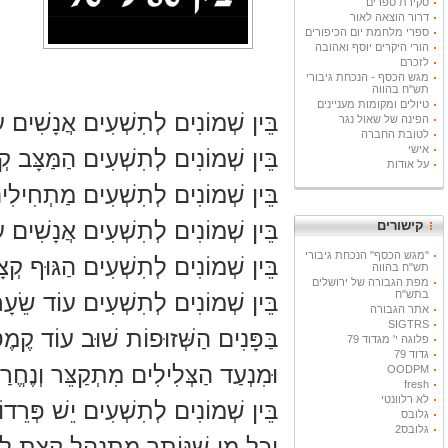
סקירת ספרים
דרור הוצאה לאור
ספרי מלחמת יום הכיפורים
הורי היקרים יוסף ואהובה
לזכרם
מגש הכסף - הנכחת גיבורי
תש"ח בהווה
טיולים ומקומות מעניינים
בֵּין שְׁמוֹנִים לְתִשְׁעִים אֲנָשִׁים ע
הפינה של שאול נגר
לטובת החברה
אישי
בֵּין שְׁמוֹנִים לְתִשְׁעִים הַמַּצָּב 
על אודות
בֵּין שְׁמוֹנִים לְתִשְׁעִים מַתְחִילִי
בֵּין שְׁמוֹנִים לְתִשְׁעִים אֲנָשִׁים 
קישורים
"מגש הכסף" הנכחת גיבורי
בֵּין שְׁמוֹנִים לְתִשְׁעִים הַגּוּף קְצ
תש"ח בהווה
מפת הגבורה של ירושלים
בתש"ח
בֵּין שְׁמוֹנִים לְתִשְׁעִים עוֹד שֵׂעָ
אתר הגבורה
SIGTRS
בַּפָּנִים הַשְּׁזוּפוֹת שׁוּב עוֹד קֶמֶ
פלוגה י' מגדוד 79
גדוד 79
וּמִנְעַד הַצְּלִילִים מִתְקַצֵּר וְנֶחֱרַ
OODPM
fresh
לא רלוונטי
בֵּין שְׁמוֹנִים לְתִשְׁעִים יֵשׁ פְּרֵ
גלובס
גלובס2
וְכָל מִי שֶׁנּוֹתַר מִתְנַהֵל קְצָת ל