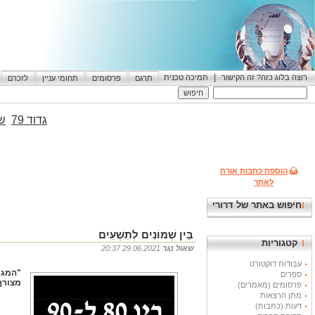
|
רוצה בלוג כזה? זה הקישור
תמיכה טכנית
תרגם
פרסומים
תחומי עניין
לזכרם
גדוד 79
שי
הוספת כתבות אורח
לאתר
חיפוש באתר של דרורי
בֵּין שְׁמוֹנִים לְתִשְׁעִים
קטגוריות
שאול נגר
29.06.2021 20:37
עבודות דוקטורט
"המגי
ספרים
מצורף
פרסומים (מאמרים)
מתן הרצאות
דעות (כתבות)