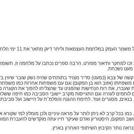
הספר המצוין הזה מביא את 
כו למחקר ותיאור מפורט. הרבה ספרים נכתבו על מלחמה זו, תשומת
 מעט נשכחת.
שה של צבא (כמעט) סדיר מצויד בתותחים שהיה נשק שובר שיווין ב
ם משפחתו (אזוב הוא בן המקום) וגם עם משפחות אחרות כמו משפחת
ת שעברו, את רוח הנחישות שהפגינו עד שהצליחו להפוך את הקערה מ
לוחמים לעזרה וגם התגייסות מקרב יישובי הסביבה כמו חיפה ששלח
בנאים, מסגרים ועוד. לחימת ההגנה והפלמ"ח על היישוב ועל סביבתו
כמו בכל קרב לא ניתן לותר על מראה עיניים ולכן מומלץ למי שקורא 
 תושב המקום, היסטוריון ואדם שעיקר חייו עתה מוקדשים להעברת המ
ראה נותר הקיבוץ השיתופי האחרון בארץ.