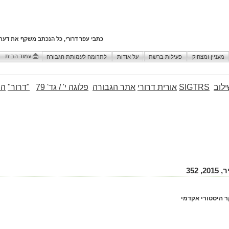
כתבי עפר דרורי, כל הנכתב משקף את דעת
עמוד הבית
מעניין ומצחיק
פעילות ברשת
על אודות
לתרומה לעמותת הגבורה
לוב
SIGTRS
אורית דרורי
אתר הגבורה
פלוגה י' / גד' 79
"דרור"
הו
352