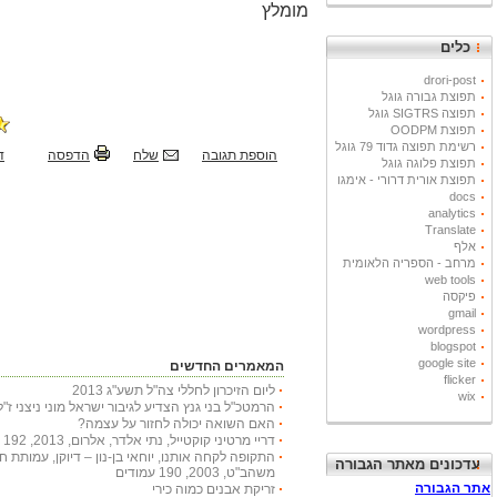
מומלץ
כלים
drori-post
תפוצת גבורה גוגל
תפוצה SIGTRS גוגל
תפוצת OODPM
רשימת תפוצה גדוד 79 גוגל
הוספת תגובה
שלח
הדפסה
ד
תפוצת פלוגה גוגל
תפוצת אורית דרורי - אימגו
docs
analytics
Translate
אלף
מרחב - הספריה הלאומית
web tools
פיקסה
gmail
wordpress
blogspot
google site
המאמרים החדשים
flicker
ליום הזיכרון לחללי צה"ל תשע"ג 2013
wix
הרמטכ"ל בני גנץ הצדיע לגיבור ישראל מוני ניצני ז"ל
האם השואה יכולה לחזור על עצמה?
דריי מרטיני קוקטייל, נתי אלדר, אלרום, 2013, 192 עמודים
התקופה לקחה אותנו, יוחאי בן-נון – דיוקן, עמותת 
עדכונים מאתר הגבורה
משהב"ט, 2003, 190 עמודים
זריקת אבנים כמוה כירי