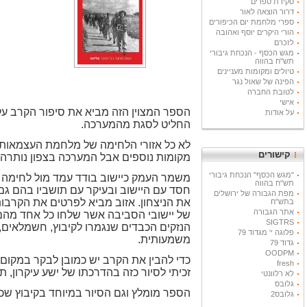
סקירת ספרים
דרור הוצאה לאור
ספרי מלחמת יום הכיפורים
הורי היקרים יוסף ואהובה
לזכרם
מגש הכסף - הנכחת גיבורי
תש"ח בהווה
טיולים ומקומות מעניינים
הפינה של שאול נגר
לטובת החברה
אישי
על אודות
החליט לסגת מהמערכה.
לא כל אזורי הלחימה של מלחמת העצמאות ז
קישורים
מקומות נוספים אבל המערכה בצפון נותרה
"מגש הכסף" הנכחת גיבורי
משמר העמק כיישוב בודד עמד מול לחימה ק
תש"ח בהווה
חסד עם היישוב ובעיקר עם תושביו בהם ג
מפת הגבורה של ירושלים
את הניצחון. אזוב מביא לפרטים את הקרבו
בתש"ח
אתר הגבורה
של יישובי הסביבה אשר שלחו כל אחד מהם 
SIGTRS
הנזקים הכבדים שנגמרו לקיבוץ, חשמלאים, 
פלוגה י' מגדוד 79
משמעותית.
גדוד 79
OODPM
כדי להבין את הקרב יש כמובן לבקר במקום. 
fresh
זכיתי לסיור כזה בהדרכתו של ישע עיקרון,
לא רלוונטי
גלובס
הספר מומלץ וגם הסיור במיוחד בקיבוץ שכנ
גלובס2