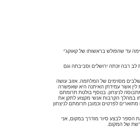
סיפור הקרב על משמר העמק במלחמת העצמאות וליתר דיוק מתאר את 11 ימי הלחימה עד שהפולש בראשותו של קאוקג'י
 לב רבה זכתה ירושלים וסביבתה וגם
שלבים מסוימים של המלחמה. אזוב עושה
 לין אשר עמידתן האיתנה היא שאפשרה
תבוסה לניצחון. בנוסף בולטת תרומתם
ו במהלך הקרבות אנשי מקצוע לתקן את
 מתוארים לפרטים וכמובן תרומתם לניצחון
את הספר לבצע סיור מודרך במקום, אני
ורשת של המקום.