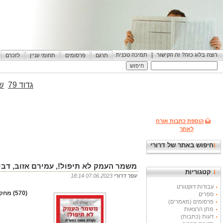
|
רוצה בלוג כזה? זה הקישור
תמיכה טכנית
תרגם
פרסומים
תחומי עניין
לזכרם
גדוד 79
שי
הוספת כתבות אורח
לאתר
חיפוש באתר של דרורי
משמר העמק לא תיפול!, עמירם אזוב, דביר, 2015, 
קטגוריות
עפר דרורי
07.06.2023 18:14
עבודות דוקטורט
(570) מחקר היסטורי אקדמי
ספרים
פרסומים (מאמרים)
מתן הרצאות
דעות (כתבות)