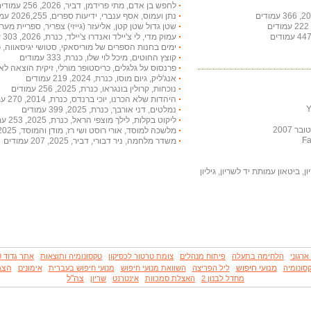
לחפש בן אדם, מתי פרידמן, דביר, 2026, 256 עמודים
נתן ועמוס, אסף ענברי, ידיעות ספרים, 2026,255 עמודים
שטן גדול שטן קטן, אליעזר (גייזי) צפריר, ספריית מעריב, 2002, 253 עמ
עמוק מדי, לי צ'יילד ואנדרו צ'יילד, כנרת, 2026, 303 עמודים
ימים בחנות הספרים של מוריסאקי, סטושי יגיסאווה, כנרת, 2026, 207
קוצץ החוטים, מיכל לוי שלו, כנרת, 333 עמודים
פרנסוס על גלגלים, כריסטופר מורלי, זיקית הוצאה לאור, 2012, 195 עמ
אנג'ליק, גיום מוסו, כנרת, 2024, 219 עמודים
נוכחות, קרולין בונגראו, כנרת, 2025, 256 עמודים
היהדות שלא הכרנו, יוכי ברנדס, כנרת, 2014, 270 עמודים
נמלטים, דני אורבך, כנרת, 2025, 399 עמודים
ליקוט בקלות, לילך מוצפי הראל, כנרת, 2025, 253 עמודים
 2007
מלשכה למוסד, אורי רוסט ושי רז, מודן והמוסד, 2025, 351 עמודים
משדר מלחמה, ניר דבורי, דביר, 2025, 207 עמודים
, ביטאון עמותת יד לשריון, גיליון
ארגוני
הלחימה בתעלה
פיתוח מנהלים
צומת טרטור לכסיקון
טקסונומיה ותוצאות
אתר גדוד 79
מנועי חיפוש
הצג
סונומיה
ליל הפריצה
השוואת מנועי חיפוש
מנועי חיפוש בעברית
אימונים
צה"ל
מחדל לבנון 2
האצלת סמכוות
אינטרנט
שריון