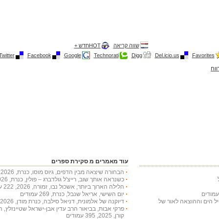
שווה קריאה
HOTחדש +
Twitter
Facebook
Google
Technorati
Digg
Del.icio.us
Favorites
ווח
עוד מאמרים מ סקירת ספרים
הבחורה שיצאה מבין הדפים, גיוס מוסו, כנרת, 2026, 332 עמודים
כשנראה אותך שוב, רייצ'ל גולדברג – פולין, כנרת, 2026, 236 עמודים
הלילה הארוך ביותר, אשכול נבו, זמורה, 2026, 222 עמודים
יום השישי, אריאל שנבל, כנרת, 269 עמודים
חיל הים וההוצאה לאור של
דיוקנה של אלמונית, דניאל סילבה, כנרת מודן, 2026, 397 עמודים
פרקי אבות, בביאור הרב עדין אבן-ישראל שטיינזלץ, 
קורן, 2025, 395 עמודים