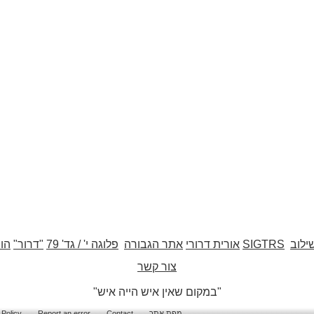
ילוב
SIGTRS
אורית דרורי
אתר הגבורה
פלוגה י' / גד' 79
"דרור"
הו
צור קשר
"במקום שאין איש הייה איש"
מפת אתר
Contact
Report an error
 Policy