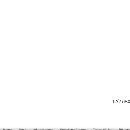
צאה לאור
Home
About
Advertisement
Submitting Content
Terms of Use
Privacy