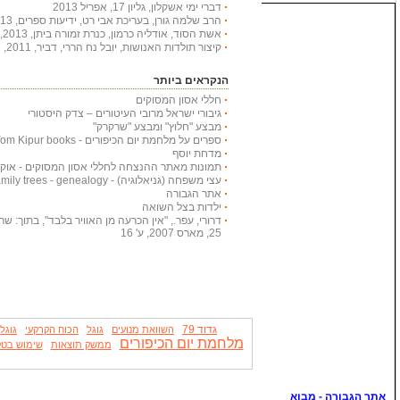
דברי ימי אשקלון, גליון 17, אפריל 2013
הרב שלמה גורן, בעריכת אבי רט, ידיעות ספרים, 2013, 366 עמודים
אשת הסוד, אודליה כרמון, כנרת זמורה ביתן, 2013, 222 עמודים
קיצור תולדות האנושות, יובל נח הררי, דביר, 2011, 447 עמודים
הנקראים ביותר
חללי אסון המסוקים
גיבורי ישראל מרובי העיטורים – צדק היסטורי
מבצע "חלוץ" ומבצע "שרקרק"
ספרים על מלחמת יום הכיפורים - Yom Kipur books
מדחת יוסף
תמונות מאתר ההנצחה לחללי אסון המסוקים - אוקטובר
עצי משפחה (גניאלוגיה) - Family trees - genealogy
אתר הגבורה
ילדות בצל השואה
דרורי, עפר., "אין הכרעה מן האוויר בלבד", בתוך: שריון
25, מארס 2007, ע' 16
גדוד 79
השוואת מנועים
גוגל
הכוח הקרקעי
גוגל 
מלחמת יום הכיפורים
ממשק תוצאות
שימוש בטק