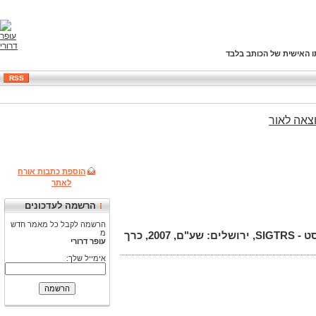
ו האישית של הכותב בלבד
RSS
צאה
לאור
הוספת כתבות אורח
לאתר
הרשמה לעדכונים
הרשמה לקבל כל מאמר חדש
מ
דרורי, עפר., מנועי אחזור טקסט בעברית - רשימת ספקים (גירסה 06.2006), בתוך: עלון קבוצת עניין אחזור טקסט - SIGTRS, ירושלים: שע"ם, 2007, כרך
עופר דרורי
אימייל שלך: