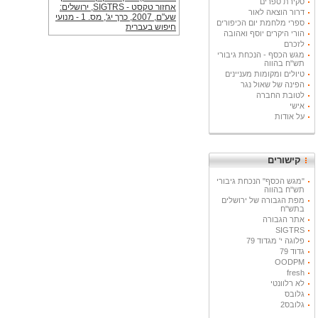
סקירת ספרים
דרור הוצאה לאור
ספרי מלחמת יום הכיפורים
הורי היקרים יוסף ואהובה
לזכרם
מגש הכסף - הנכחת גיבורי
תש"ח בהווה
טיולים ומקומות מעניינים
הפינה של שאול נגר
לטובת החברה
אישי
על אודות
קישורים
"מגש הכסף" הנכחת גיבורי
תש"ח בהווה
מפת הגבורה של ירושלים
בתש"ח
אתר הגבורה
SIGTRS
פלוגה י' מגדוד 79
גדוד 79
OODPM
fresh
לא רלוונטי
גלובס
גלובס2