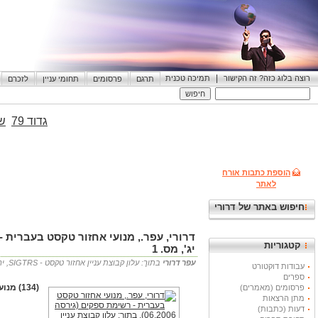
|
רוצה בלוג כזה? זה הקישור
תמיכה טכנית
תרגם
פרסומים
תחומי עניין
לזכרם
גדוד 79
שי
הוספת כתבות אורח
לאתר
חיפוש באתר של דרורי
קטגוריות
יג', מס. 1
עפר דרורי
בתוך: עלון קבוצת עניין אחזור טקסט - SIGTRS, ירושלים: שע"ם, 2007 31.05.2006 21:56
עבודות דוקטורט
ספרים
(134) מנועי אחזור טקסט בעברית - רשימת ספקים (גירסה 06.2006)
פרסומים (מאמרים)
מתן הרצאות
דעות (כתבות)