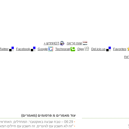
שווה קריאה
HOTחדש +
Twitter
Facebook
Google
Technorati
Digg
Del.icio.us
Favorites
ווח
עוד מאמרים מ פרסומים (מאמרים)
06:29 – טבח שבעה באוקטובר: המחדלים, האחראים ההשלכות
"זה לא חשבון עם לגיונרים, זה חשבון עם חיילים רו