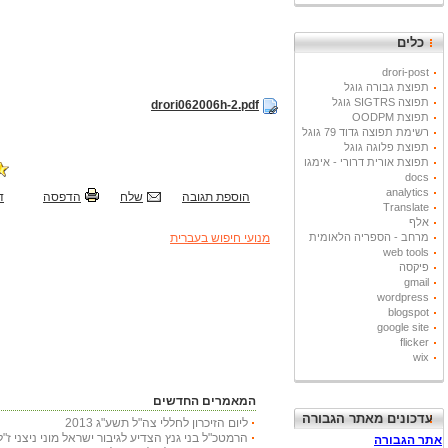
כלים
drori-post
תפוצת גבורה גוגל
תפוצה SIGTRS גוגל
drori062006h-2.pdf
תפוצת OODPM
רשימת תפוצה גדוד 79 גוגל
תפוצת פלוגה גוגל
תפוצת אורית דרורי - אימגו
docs
analytics
הוספת תגובה
שלח
הדפסה
ד
Translate
אלף
מרחב - הספריה הלאומית
מנועי חיפוש בעברית
web tools
פיקסה
gmail
wordpress
blogspot
google site
flicker
wix
המאמרים החדשים
עדכונים מאתר הגבורה
ליום הזיכרון לחללי צה"ל תשע"ג 2013
הרמטכ"ל בני גנץ הצדיע לגיבור ישראל מוני ניצני ז"ל