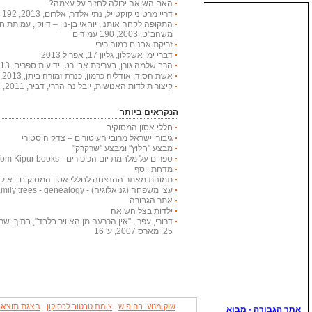
האם השואה יכולה לחזור על עצמה?
דריי מרטיני קוקטייל, נתי אלדר, אלרום, 2013, 192 עמודים
התקופה לקחה אותנו, יוחאי בן-נון – דיוקן, עמותת 
משהב"ט, 2003, 190 עמודים
זריקת אבנים כמוה כירי
דברי ימי אשקלון, גליון 17, אפריל 2013
הרב שלמה גורן, בעריכת אבי רט, ידיעות ספרים, 2013, 366 עמודים
אשת הסוד, אודליה כרמון, כנרת זמורה ביתן, 2013, 222 עמודים
קיצור תולדות האנושות, יובל נח הררי, דביר, 2011, 447 עמודים
הנקראים ביותר
חללי אסון המסוקים
גיבורי ישראל מרובי העיטורים – צדק היסטורי
מבצע "חלוץ" ומבצע "שרקרק"
ספרים על מלחמת יום הכיפורים - Yom Kipur books
מדחת יוסף
תמונות מאתר ההנצחה לחללי אסון המסוקים - אוקטובר
עצי משפחה (גניאלוגיה) - Family trees - genealogy
אתר הגבורה
ילדות בצל השואה
דרורי, עפר., "אין הכרעה מן האוויר בלבד", בתוך: שריון
25, מארס 2007, ע' 16
הצגת תוצאו
שוק מנועי החיפוש
צומת טרטור לכסיקון