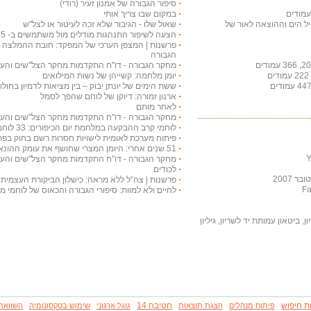
סיפור הגבורה של אמנון זעיר (רודי)
במקום שבו צריך אותי
חיל הים וההוצאה לאור של
שאול שלו - הגיבור שלא זכה לעיטור או לצל"ש
הצעה לשיפור התנהגות מודלים מול משתמשים ב- chat gpt 5 בטיפול בטקסט עברי
פרשנות | המצפן הערכי של המפקד: חובת ההמלצה לע
הגבורה
מחקר הגבורה - דו"ח התקדמות מחקר הצל"שים והעיטורים
יומן מלחמה: קשייהן של נשות המילואים
ששת הימים של יונתן יבוק – בין מציאות לדמיון בחולות
ארנון זמורה: דיוקן של לוחם שהפך לסמל
לאחר מותם
מחקר הגבורה - דו"ח התקדמות מחקר הצל"שים והעיטורים
לוחמי קרב ההבקעה במלחמת יום הכיפורים: 33 לוחמים עוטרו בצל"שים
פיתוח מערכת לאומית לישויות חסרות רשם בחוק בפת
51 שנים אחרי: היומן המצרי שחושף את עומק ההונאה ואת כשלון המודיעין
מחקר הגבורה - דו"ח התקדמות מחקר הצל"שים והעיטורים
לכודים
 2007
פרשנות | צה”ל ללא מראה: כישלון הביקורת העצמית 
לחיים ולא למוות: סיפורי הגבורה והכאוס של לוחמי 
, ביטאון עמותת יד לשריון, גיליון
ת חיפוש
חטיבה 14
פיתוח מנהלים
הצגת תוצאות
גוגל ארגוני
שימוש בטקסונומיה
השוואת 