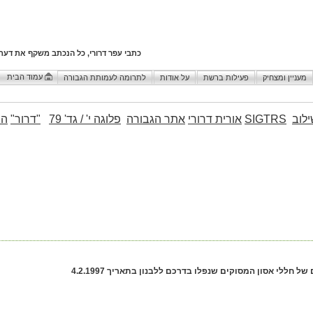
כתבי עפר דרורי, כל הנכתב משקף את דעת
עמוד הבית
מעניין ומצחיק
פעילות ברשת
על אודות
לתרומה לעמותת הגבורה
לוב
SIGTRS
אורית דרורי
אתר הגבורה
פלוגה י' / גד' 79
"דרור"
הו
של חללי אסון המסוקים שנפלו בדרכם ללבנון בתאריך 4.2.1997