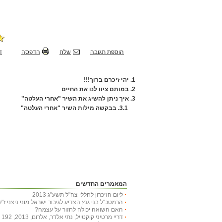
הוספת תגובה
שלח
הדפסה
ד
1.
יהי זיכרם ברוך!!!
2.
במותם ציוו לנו את החיים
3.
איך ניתן להשיג את השיר "אחרי העלטה"
3.1.
בבקשה מילות השיר "אחרי העלטה"
המאמרים החדשים
ליום הזיכרון לחללי צה"ל תשע"ג 2013
הרמטכ"ל בני גנץ הצדיע לגיבור ישראל מוני ניצני ז"ל
האם השואה יכולה לחזור על עצמה?
דריי מרטיני קוקטייל, נתי אלדר, אלרום, 2013, 192 עמודים