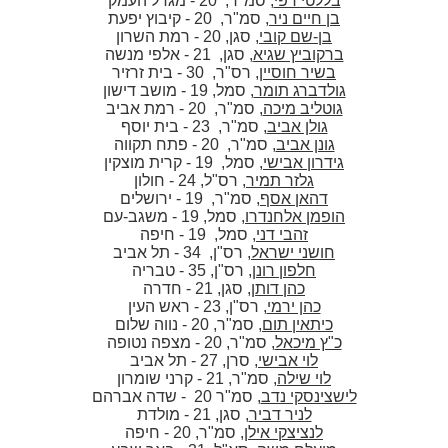
בללטי רפי
, סמ"ר, 20 - מגדל העמק
בן חיים ניר
, סמ"ר, 20 - קיבוץ יפעת
בן-שם קובי
, סגן, 20 - רמת השרון
ברקוביץ שגיא
, סגן, 21 - אלפי מנשה
בשיר חוסיין
, רס"ר, 30 - בית זרזיר
גולדברג תומר
, סמל, 19 - מושב דישון
גוטליב מיכה
, סמ"ר, 20 - רמת אביב
גולן אביב
, סמ"ר, 23 - בית יוסף
גונן אביב
, סמ"ר, 20 - פתח תקווה
גידרון אבישי
, סמל, 19 - קרית מוצקין
גלזר תמיר
, רס"ל, 24 - חולון
דהאן אסף
, סמ"ר, 19 - ירושלים
הופמן אלחנדרו
, סמל, 19 - משגב-עם
זהבי דני
, סמל, 19 - חיפה
חושני ישראל
, רס"ן, 34 - תל אביב
חלפון רונן
, רס"ן, 35 - טבריה
כהן דותן
, סגן, 21 - חדרה
כהן ירמי
, רס"ן, 23 - ראש העין
כיתאין תום
, סמ"ר, 20 - נווה שלום
כ"ץ מיכאל
, סמ"ר, 20 - מצפה נטופה
לוי אבישי
, סרן, 27 - תל אביב
לוי שילה
, סמ"ר, 21 - קרני שומרון
לישצינסקי נדב
, סמ"ר 20 - שדה אברהם
לניר דביר
, סגן, 21 - מולדת
לנציצקי אילן
, סמ"ר, 20 - חיפה