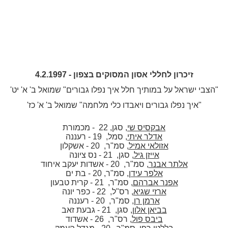
זיכרון לחללי אסון המסוקים בצפון - 4.2.1997
"הצבי ישראל על במותיך חלל איך נפלו גבורים" שמואל ב' א' יט'
"איך נפלו גבורים ויאבדו כלי מלחמה" שמואל ב' א' כז'
אבקסיס שי
, סגן, 22 - מכמורת
אדלר איתי
, סמל, 19 - רעננה
אזולאי אמיל
, סמ"ר, 20 - אשקלון
אייזן גיל
, סגן, 21 - נס ציונה
אלתר אבנר
, סמ"ר, 20 - אשדות יעקב איחוד
אלפר עידן
, סמ"ר, 20 - בת ים
אפנר אברהם
, סמ"ר, 21 - קרית טבעון
ארזי שגיא
, רס"ל, 22 - כפר יונה
ארמן רן
, סמ"ר, 20 - רעננה
בביאן אלון
, סגן, 21 - גבעת זאב
ביבס פול
, רס"ר, 26 - אשדוד