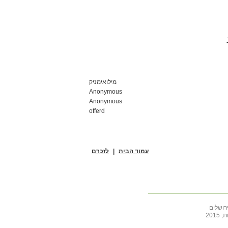
מילואימניק
Anonymous
Anonymous
offerd
עמוד הבית
|
לזכרם
רושלים
201