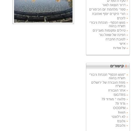
סקירת ספרים
דרור הוצאה לאור
ספרי מלחמת יום הכיפורים
הורי היקרים יוסף ואהובה
לזכרם
מגש הכסף - הנכחת גיבורי
תש"ח בהווה
טיולים ומקומות מעניינים
הפינה של שאול נגר
לטובת החברה
אישי
על אודות
קישורים
"מגש הכסף" הנכחת גיבורי
תש"ח בהווה
מפת הגבורה של ירושלים
בתש"ח
אתר הגבורה
SIGTRS
פלוגה י' מגדוד 79
גדוד 79
OODPM
fresh
לא רלוונטי
גלובס
גלובס2