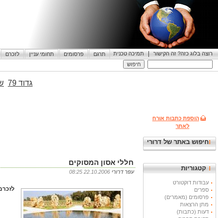
|
רוצה בלוג כזה? זה הקישור
תמיכה טכנית
תרגם
פרסומים
תחומי עניין
לזכרם
גדוד 79
שי
הוספת כתבות אורח
לאתר
חיפוש באתר של דרורי
חללי אסון המסוקים
קטגוריות
עפר דרורי
22.10.2006 08:25
עבודות דוקטורט
לזכרם 
ספרים
פרסומים (מאמרים)
מתן הרצאות
דעות (כתבות)