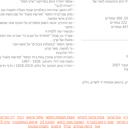
חיל הים וההוצאה לאור של
אוסף יהודה נוימן בפרויקט "ארץ-חפץ"
"הגדת לבנך"
"לא חושב שהייתה באלפיים שנות הגולה תקופה עם כ
מתן שם לבית הספר "מורשת משה" על שם משה ופני
זיכרון אישי ממשה
יום הזיכרון: אנשי השוק מספרים על רגעים שאי-אפש
סיפור
מכשירי עזר ללמידה
שגריר ובן שכול: "סיפרתי על אבא כדי שיבינו את המ
גלגולו של קרב...
מתוך הספר "במעלות גיבורים" על משה ופני
נר למשה, ספר זכרון
ליל הלהבות
חוברת הזכרון שהכין צוות בית הספר "מורשת משה" ב
משה ופני דודי האהוב, 1936 - 1967
 2007
יהודה נוימן האהוב על כולם, 1928-2019 / הדף הראשי
, ביטאון עמותת יד לשריון, גיליון
הצגת תוצאות חיפוש
יון
גוגל ארגוני
צומת טרטור לכסיקון
מחקר שימוש
ניהול
ליל הפריצה
חטיבה 14
גדוד 79
 הקרקעי
מנועי חיפוש בעברית
השוואת מנועי חיפוש
שימוש בטקסונומיה
צה"ל
גוגל
פיתוח מנהלים
אימונים
האצלת סמכוות