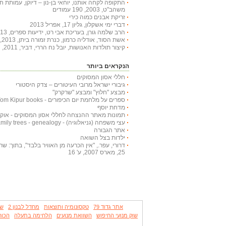
התקופה לקחה אותנו, יוחאי בן-נון – דיוקן, עמותת 
משהב"ט, 2003, 190 עמודים
זריקת אבנים כמוה כירי
דברי ימי אשקלון, גליון 17, אפריל 2013
הרב שלמה גורן, בעריכת אבי רט, ידיעות ספרים, 2013, 366 עמודים
אשת הסוד, אודליה כרמון, כנרת זמורה ביתן, 2013, 222 עמודים
קיצור תולדות האנושות, יובל נח הררי, דביר, 2011, 447 עמודים
הנקראים ביותר
חללי אסון המסוקים
גיבורי ישראל מרובי העיטורים – צדק היסטורי
מבצע "חלוץ" ומבצע "שרקרק"
ספרים על מלחמת יום הכיפורים - Yom Kipur books
מדחת יוסף
תמונות מאתר ההנצחה לחללי אסון המסוקים - אוקטובר
עצי משפחה (גניאלוגיה) - Family trees - genealogy
אתר הגבורה
ילדות בצל השואה
דרורי, עפר., "אין הכרעה מן האוויר בלבד", בתוך: שריון
25, מארס 2007, ע' 16
אתר גדוד 79
טקסונומיה ותוצאות
מחדל לבנון 2
שר
שוק מנועי החיפוש
השוואת מנועים
הלחימה בתעלה
הכוח