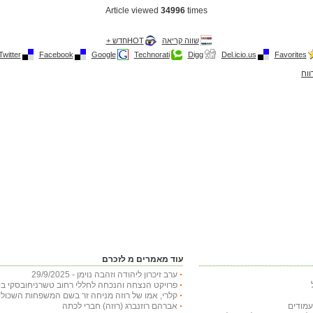
Article viewed
34996
times
שווה קריאה
HOTחדש +
Twitter
Facebook
Google
Technorati
Digg
Del.icio.us
Favorites
ווח
עוד מאמרים מ לזכרם
ערב זיכרון ליהודה וזהבה נוימן - 29/9/2025
פרויקט הנצחה והנכחה לחללי רחוב טשרניחובסקי בי
קלרי, אמו של רוזה מניחה זר בשם המשפחות השכולות, 5
אברהם רוזנברג (רוזה) חברי לכתה