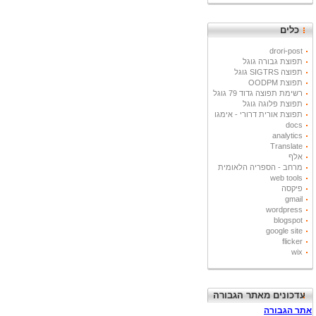
כלים
drori-post
תפוצת גבורה גוגל
תפוצה SIGTRS גוגל
תפוצת OODPM
רשימת תפוצה גדוד 79 גוגל
תפוצת פלוגה גוגל
תפוצת אורית דרורי - אימגו
docs
analytics
Translate
אלף
מרחב - הספריה הלאומית
web tools
פיקסה
gmail
wordpress
blogspot
google site
flicker
wix
עדכונים מאתר הגבורה