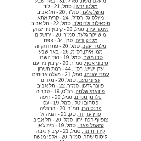
מועלם משה
, סא"ל, 31 - באר שבע
מולטו גדעון
, סמל, 21 - לוד
מושל גלעד
, סמ"ר, 20 - תל אביב
מיזלס גל
, רס"ל, 24 - קרית אתא
מיכאילוב ולדיסלב
, סמל, 22 - תל אביב
מינקר עידן
, סמל, 20 - קיבוץ ניר יצחק
מישייקר גלעד
, סמ"ר, 20 - ירושלים
מלניק ודים
, סרן, 34 - צפת
מלמד יעקב
, סמל, 20 - פתח תקווה
ממן איתן
,רס"מ, 26 - באר שבע
סבן משה
, סמל, 19 - הוד השרון
סיבוני אסף
, סמ"ר, 20 - קיבוץ ניר עם
עדן ישיש
, רס"ן, 44 - רמת השרון
עמדי יהונתן
, סמל, 21 - מעלה אדומים
עציוני נועם
, סמל, 20 - מגדים
פוזנר גדעון
, סמ"ר, 22 - תל אביב
פיזואתי שלמה
, רב"ט, 19 - טבריה
פלדמן מנחם
, סמל, 20 - חיפה
פסחוב ויטלי
, סמל, 19 - עכו
פרנס הרן
, סמ"ר, 20 - הרצליה
פרץ ערן חי
, סגן, 21 - דגניה א'
צופיוף-הכהן ירון
, סמל, 20 - תל אביב
קזאמל פאדי
, סמל, 19 - בית ג'אן
קידר תומר
, סמל, 21 - קיבוץ נגבה
קיסוס שחר
, סמ"ר, 20 - אלפי מנשה