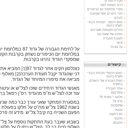
סקירת ספרים
דרור הוצאה לאור
ספרי מלחמת יום הכיפורים
הורי היקרים יוסף ואהובה
לזכרם
מגש הכסף - הנכחת גיבורי
תש"ח בהווה
טיולים ומקומות מעניינים
הפינה של שאול נגר
לטובת החברה
אישי
על אודות
במלחמת יום הכיפורים נשחק בקרבות הקשים
שמפקדי הגדוד נהרגו בקרבות.
קישורים
כצנלסון הקים אתר לגדוד 87
[1]
"מגש הכסף" הנכחת גיבורי
דני שהגדוד יקבל תעודת הערכה
מאלוף פ
[2]
תש"ח בהווה
מביאה את סיפורו המיוחד של הגדוד.
מפת הגבורה של ירושלים
בתש"ח
מאנשי הגדוד היחידים שזכו לצל"ש או עיטור
אתר הגבורה
עוד זכה לצל"ש מ"פ מהגדוד רס"ן רפאל בר ל
SIGTRS
פלוגה י' מגדוד 79
גדוד 79
OODPM
fresh
הפעם השנייה בה קיבל צל"ש. מידע זה פרס
לא רלוונטי
גלובס
גלובס2
האלוף חיים בר לב. הצל"ש ניתן לו על חל