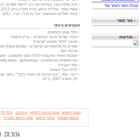
הרב שלמה גורן, בעריכת אבי רט, ידיעות ספרים, 2013, 366 עמודים
אשת הסוד, אודליה כרמון, כנרת זמורה ביתן, 2013, 222 עמודים
קיצור תולדות האנושות, יובל נח הררי, דביר, 2011, 447 עמודים
צור קשר
הנקראים ביותר
חללי אסון המסוקים
גיבורי ישראל מרובי העיטורים – צדק היסטורי
מודעות
מבצע "חלוץ" ומבצע "שרקרק"
ספרים על מלחמת יום הכיפורים - Yom Kipur books
מדחת יוסף
תמונות מאתר ההנצחה לחללי אסון המסוקים - אוקטובר
עצי משפחה (גניאלוגיה) - Family trees - genealogy
אתר הגבורה
ילדות בצל השואה
דרורי, עפר., "אין הכרעה מן האוויר בלבד", בתוך: שריון
25, מארס 2007, ע' 16
מנועי חיפוש
גדוד 79
צומת טרטור לכסיקון
אינטרנט
ממשק תוצאות
מחקר שימוש
מנועי חיפוש בעברית
ל
גדוד 79
ש