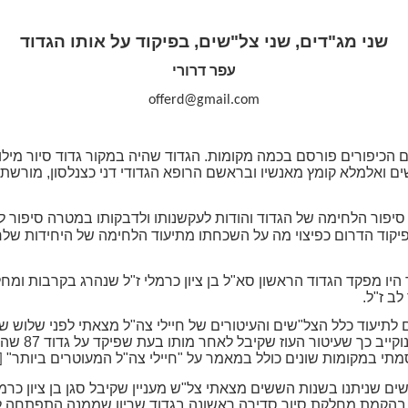
שני מג"דים, שני צל"שים, בפיקוד על אותו הגדוד
עפר דרורי
offerd@gmail.com
 ואלמלא קומץ מאנשיו ובראשם הרופא הגדודי דני כצנלסון, מורשת 
יקוד הדרום כפיצוי מה על השכחתו מתיעוד הלחימה של היחידות שלח
 היו מפקד הגדוד הראשון סא"ל בן ציון כרמלי ז"ל שנהרג בקרבות ומחל
ב ז"ל.
מתי במקומות שונים כולל במאמר על "חיילי צה"ל המעוטרים ביותר"
]
קו בהקמת מחלקת סיור סדירה ראשונה בגדוד שריון שממנה התפתחה לי