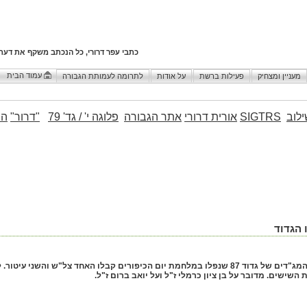
כתבי עפר דרורי, כל הנכתב משקף את דעת
עמוד הבית
מעניין ומצחיק
פעילות ברשת
על אודות
לתרומה לעמותת הגבורה
לוב
SIGTRS
אורית דרורי
אתר הגבורה
פלוגה י' / גד' 79
"דרור"
הו
 הגדוד
(201) שני המג"דים של גדוד 87 שנפלו במלחמת יום הכיפורים קבלו האחד צל"ש ו
השישים. מדובר על בן ציון כרמלי ז"ל ועל יואב ברום ז"ל.