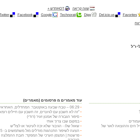
שווה קריאה
HOTחדש +
Twitter
Facebook
Google
Technorati
Digg
Del.icio.us
Favorites
ווח
 ז"ל
עוד מאמרים מ פרסומים (מאמרים)
06:29 – טבח שבעה באוקטובר: המחדלים, האחראים ההשלכות
"זה לא חשבון עם לגיונרים, זה חשבון עם חיילים רו
סיפור הגבורה של אמנון זעיר (רודי)
במקום שבו צריך אותי
חיל הים וההוצאה לאור של
שאול שלו - הגיבור שלא זכה לעיטור או לצל"ש
הצעה לשיפור התנהגות מודלים מול משתמשים ב- chat gpt 5 בטיפול בטקסט עברי
פרשנות | המצפן הערכי של המפקד: חובת ההמלצה לע
הגבורה