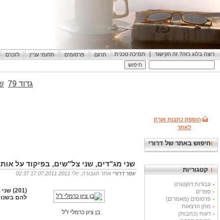
|
רוצה בלוג כזה? זה הקישור
תמיכה טכנית
תרגם
פרסומים
תחומי עניין
לזכרם
גדוד 79
שי
הוספת כתבות אורח
לאתר
חיפוש באתר של דרורי
שני מג"דים, שני צל"שים, בפיקוד על אותו
קטגוריות
עפר דרורי
אתר הגבורה, יולי 2011 17.07.2011 02:37
עבודות דוקטורט
ספרים
להם בשנות 
פרסומים (מאמרים)
מתן הרצאות
בן ציון כרמלי ז"ל
דעות (כתבות)