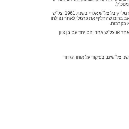
בצירוף מקרים נדיר שרק שר ההיסטוריה מסוגל לחולל יצא שהמג"ד הראשון של גדוד 87 במלחמת יוה"כ בן ציון כרמלי קיבל צל"ש אלוף בשנת 1961 וצל"ש
יפורים בה נפל. לצדו המג"ד השני של גדוד 87 במלחמת יוה"כ יואב ברום שהחליף את כרמלי לאחר נפילתו
חד או צל"ש אחד והם יחד עם בן ציון