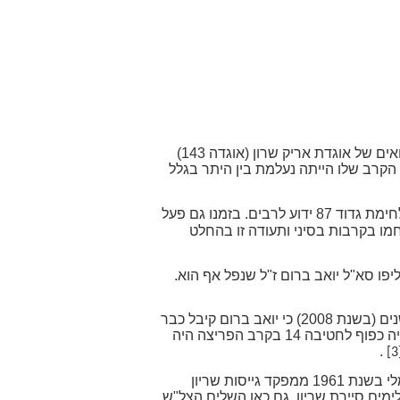
על לחימת הגבורה של גדוד 87 במלחמת יום הכיפורים פורסם בכמה מקומות. הגדוד שהיה במקור גדוד סיור מילואים של אוגדת אריק שרון (אוגדה 143)
הקרב שלו הייתה נעלמת בין היתר בגלל
המביא את סיפור הלחימה של הגדוד והודות לעקשנותו ולדבקותו במטרה סיפור לחימת גדוד 87 ידוע לרבים. בזמנו גם פעל
מו בקרבות בסיני ותעודה זו בהחלט
יפו סא"ל יואב ברום ז"ל שנפל אף הוא.
במסגרת המחקר שאני עורך כבר כמה שנים לתיעוד כלל הצל"שים והעיטורים של חיילי צה"ל מצאתי לפני שלוש שנים (בשנת 2008) כי יואב ברום קיבל כבר
בשנת 1962 צל"ש מח"ט על חלקו בפעולת נוקייב כך שעיטור העוז שקיבל לאחר מותו בעת שפיקד על גדוד 87 שהיה כפוף לחטיבה 14 בקרב הפריצה היה
.
[3
בשבוע שעבר בעת התחקות נוספת על צל"שים שניתנו בשנות הששים מצאתי צל"ש מעניין שקיבל סגן בן ציון כרמלי בשנת 1961 ממפקד גייסות שריון
מים סיירת שריון. גם כאן השלים הצל"ש