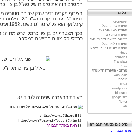
המסוים הזה את סיפורו של סא"ל בן ציון כרמלי שקיבל על תפקודו כמג
כלים
drori-post
קיבל אף הוא צל"ש מח"ט בשנת 1962 ועיטור העוז בעת תפקודו כמג"ד 87 במלחמת יום הכיפורים בה נפל אף הוא בקרבות.
תפוצת גבורה גוגל
תפוצה SIGTRS גוגל
בכך מצטרף גם בן ציון כרמלי לרשימת הגיבו
תפוצת OODPM
כרמלי ז"ל מונים חמישים במספר.
רשימת תפוצה גדוד 79 גוגל
תפוצת פלוגה גוגל
תפוצת אורית דרורי - אימגו
docs
analytics
Translate
אלף
סא"ל בן ציון כרמלי ז"ל
מרחב - הספריה הלאומית
web tools
פיקסה
gmail
wordpress
blogspot
תעודת ההערכה שניתנה לגדוד 87
google site
flicker
wix
/
http://www.87th.org.il
[1]
http://www.87th.org.il/Teuda-87.htm
[2]
עדכונים מאתר הגבורה
ראה באתר הגבורה
[3]