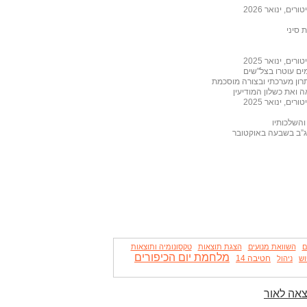
, ינואר 2026
 סיני
, ינואר 2025
רון מערכתי ובצורה מוסכמת
, ינואר 2025
והשלכותיו
מג”ב בשבעה באוקטובר
ם
השוואת מנועים
הצגת תוצאות
טקסונומיה ותוצאות
מלחמת יום הכיפורים
חטיבה 14
וש
ניהול
צאה לאור