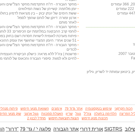
מחקר הגבורה - דו"ח התקדמות מחקר הצל"שים והעיטורים
יומן מלחמה: קשייהן של נשות המילואים
ששת הימים של יונתן יבוק – בין מציאות לדמיון בחולות
ארנון זמורה: דיוקן של לוחם שהפך לסמל
לאחר מותם
מחקר הגבורה - דו"ח התקדמות מחקר הצל"שים והעיטורים
לוחמי קרב ההבקעה במלחמת יום הכיפורים: 33 לוחמים עוטרו בצל"שים
פיתוח מערכת לאומית לישויות חסרות רשם בחוק בפת
51 שנים אחרי: היומן המצרי שחושף את עומק ההונאה ואת כשלון המודיעין
מחקר הגבורה - דו"ח התקדמות מחקר הצל"שים והעיטורים
לכודים
 2007
פרשנות | צה”ל ללא מראה: כישלון הביקורת העצמית 
לחיים ולא למוות: סיפורי הגבורה והכאוס של לוחמי 
, ביטאון עמותת יד לשריון, גיליון
הכוח הקרקעי
שימוש בטקסונומיה
אתר גדוד 79
אימונים
השוואת מנועי חיפוש
פיתוח מנהלי
צה"ל
יל הפריצה
הלחימה בתעלה
גוגל
שריון
האצלת סמכוות
גוגל ארגוני
שוק מנועי החיפ
הצגת תוצאות חיפוש
תכונות מנוע חיפוש
מחדל לבנון 2
ילוב
SIGTRS
אורית דרורי
אתר הגבורה
פלוגה י' / גד' 79
"דרור"
הו