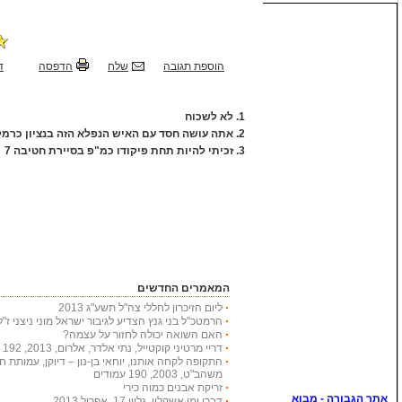
הוספת תגובה
שלח
הדפסה
ד
1.
לא לשכוח
2.
אתה עושה חסד עם האיש הנפלא הזה בנציון כרמלי
3.
זכיתי להיות תחת פיקודו כמ"פ בסיירת חטיבה 7
המאמרים החדשים
ליום הזיכרון לחללי צה"ל תשע"ג 2013
הרמטכ"ל בני גנץ הצדיע לגיבור ישראל מוני ניצני ז"ל
האם השואה יכולה לחזור על עצמה?
דריי מרטיני קוקטייל, נתי אלדר, אלרום, 2013, 192 עמודים
התקופה לקחה אותנו, יוחאי בן-נון – דיוקן, עמותת 
משהב"ט, 2003, 190 עמודים
זריקת אבנים כמוה כירי
דברי ימי אשקלון, גליון 17, אפריל 2013