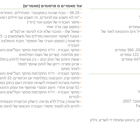
עוד מאמרים מ פרסומים (מאמרים)
06:29 – טבח שבעה באוקטובר: המחדלים, האחראים ההשלכות
"זה לא חשבון עם לגיונרים, זה חשבון עם חיילים רו
סיפור הגבורה של אמנון זעיר (רודי)
במקום שבו צריך אותי
חיל הים וההוצאה לאור של
שאול שלו - הגיבור שלא זכה לעיטור או לצל"ש
הצעה לשיפור התנהגות מודלים מול משתמשים ב- chat gpt 5 בטיפול בטקסט עברי
פרשנות | המצפן הערכי של המפקד: חובת ההמלצה לע
הגבורה
מחקר הגבורה - דו"ח התקדמות מחקר הצל"שים והעיטורים
יומן מלחמה: קשייהן של נשות המילואים
ששת הימים של יונתן יבוק – בין מציאות לדמיון בחולות
ארנון זמורה: דיוקן של לוחם שהפך לסמל
לאחר מותם
מחקר הגבורה - דו"ח התקדמות מחקר הצל"שים והעיטורים
לוחמי קרב ההבקעה במלחמת יום הכיפורים: 33 לוחמים עוטרו בצל"שים
פיתוח מערכת לאומית לישויות חסרות רשם בחוק בפת
51 שנים אחרי: היומן המצרי שחושף את עומק ההונאה ואת כשלון המודיעין
מחקר הגבורה - דו"ח התקדמות מחקר הצל"שים והעיטורים
לכודים
 2007
פרשנות | צה”ל ללא מראה: כישלון הביקורת העצמית 
לחיים ולא למוות: סיפורי הגבורה והכאוס של לוחמי 
, ביטאון עמותת יד לשריון, גיליון