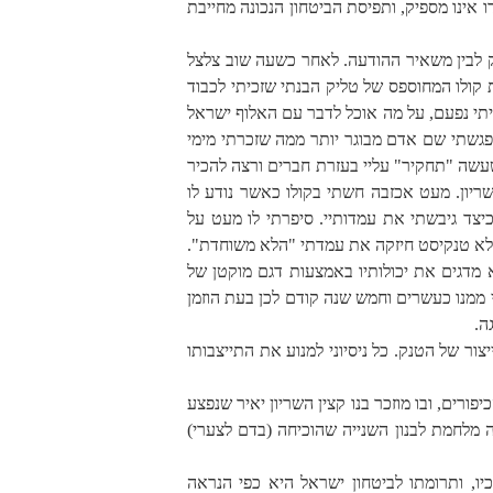
ו אינו מספיק, ותפיסת הביטחון הנכונה מחייבת
ק לבין משאיר ההודעה. לאחר כשעה שוב צלצל
 קולו המחוספס של טליק הבנתי שזכיתי לכבוד
תי נפעם, על מה אוכל לדבר עם האלוף ישראל
 פגשתי שם אדם מבוגר יותר ממה שזכרתי מימי
עשה "תחקיר" עליי בעזרת חברים ורצה להכיר
ריון. מעט אכזבה חשתי בקולו כאשר נודע לו
יצד גיבשתי את עמדותיי. סיפרתי לו מעט על
י לא טנקיסט חיזקה את עמדתי "הלא משוחדת".
 מדגים את יכולותיו באמצעות דגם מוקטן של
 ממנו כעשרים וחמש שנה קודם לכן בעת הוזמן
ה.
ור של הטנק. כל ניסיוני למנוע את התייצבותו
רים, ובו מוזכר בנו קצין השריון יאיר שנפצע
ה מלחמת לבנון השנייה שהוכיחה (בדם לצערי)
, ותרומתו לביטחון ישראל היא כפי הנראה