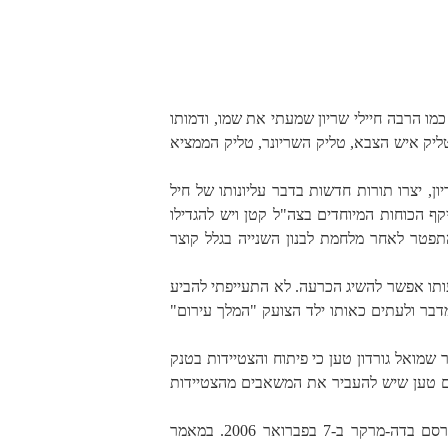
 כמו הרבה חיילי שריון שמעתי את שמו, ודמותו
 טליק איש הצבא, טליק השריונר, טליק הממציא
ריון, יצרו תורות חדשות בדבר עליונותו של חיל
קף הכוחות המיוחדים בצה"ל קטן ויש להגדילו
התפטר לאחר מלחמת לבנון השנייה בגלל קוצר
עותו אפשר להשיג הכרעה. לא התעייפתי להביע
דבר ולעתים כאותו ילד הצועק "המלך עירום"
. איש חיל האוויר שמואל גורדון טען כי פיתוח והצטיידות בטנק
חיל הים טען שיש להעביר את המשאבים מהצטיידות
", התפרסם בדה-מרקר ב-7 בפברואר 2006. במאמר