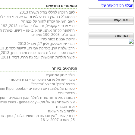
המאמרים החדשים
ליום הזיכרון לחללי צה"ל תשע"ג 2013
הרמטכ"ל בני גנץ הצדיע לגיבור ישראל מוני ניצני ז"ל
צור קשר
האם השואה יכולה לחזור על עצמה?
דריי מרטיני קוקטייל, נתי אלדר, אלרום, 2013, 192 עמודים
התקופה לקחה אותנו, יוחאי בן-נון – דיוקן, עמותת 
משהב"ט, 2003, 190 עמודים
מודעות
זריקת אבנים כמוה כירי
דברי ימי אשקלון, גליון 17, אפריל 2013
הרב שלמה גורן, בעריכת אבי רט, ידיעות ספרים, 2013, 366 עמודים
אשת הסוד, אודליה כרמון, כנרת זמורה ביתן, 2013, 222 עמודים
קיצור תולדות האנושות, יובל נח הררי, דביר, 2011, 447 עמודים
הנקראים ביותר
חללי אסון המסוקים
גיבורי ישראל מרובי העיטורים – צדק היסטורי
מבצע "חלוץ" ומבצע "שרקרק"
ספרים על מלחמת יום הכיפורים - Yom Kipur books
מדחת יוסף
תמונות מאתר ההנצחה לחללי אסון המסוקים - אוקטובר
עצי משפחה (גניאלוגיה) - Family trees - genealogy
אתר הגבורה
ילדות בצל השואה
דרורי, עפר., "אין הכרעה מן האוויר בלבד", בתוך: שריון
25, מארס 2007, ע' 16