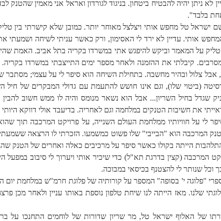
א ניתן יהיה להבטיח ביטחון. בניגוד לגורדון ואראל אני מאמין שהטנק לבד
חת בלבד".
ם ישראל טל מחפש אותי ויצלצל מאוחר יותר. כמובן שלא קישרתי בין טלי
חפש אותי. עדיין לא ירד לי האסימון, ורק כאשר עניתי לשיחה ושמעתי את
 טליק על המאמר וביקש להיפגש אתי במשרדו בקריה בתל אביב. האמת שהיי
 מסרבים. קיבלתי את ההזמנה ולאחר מספר ימים התייצבתי במשרדו בקריה.
אבל צלול ובהיר מחשבה. בתחילת השיחה הוא סיפר לי על עצמי; מסתבר ש
יטה (ביטוי שלו), וגם אינו חושש להתעמת עם גדולי המבקרים של חיל הש
ק שגדל בחיל השריון... אבל הוא נשאר מנומס והיה לו ממש חשוב להבין כ
 ראייתי את חשיבות הטנקים במלחמה וגם לאחריה. בדיעבד אולי דווקא היות
יפר לי על חוויותיו ממלחמת העולם השנייה, על פרויקט המרכבה תוך שהוא
שטנק המרכבה הוא "הבייבי" שלו פשוט כמשמעו. הזכרתי לו הרצאה ששמעתי
 התלהבות הייתה בקולו כאשר סיפר על מרכיבים כאלה ואחרים של הטנק שהג
 המרכבה (קצין בדרגת תא"ל) כדי שיכיר אותי ויערוך לי סיבוב במפעל הייצ
ך וכל שנותר לי להצטנף בכיסאי במבוכה.
רי "פלוגה י' בסופה" המספר על קורותיה של פלוגת חרמ"ש במלחמת יום הכיפו
וגתי שלנו.
מאז הייתה לנו שיחת טלפון נוספת באותו עניין ולאחר מכן פרצ
 של האלוף ישראל טל, מר שריון שדורות של לוחמים התחנכו על ברכיו