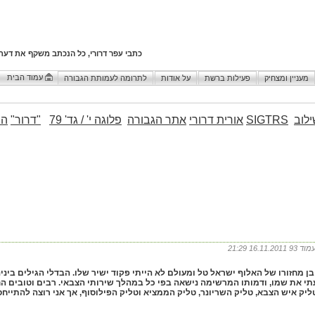
כתבי עפר דרורי, כל הנכתב משקף את דעת
עמוד הבית
מעניין ומצחיק
פעילות ברשת
על אודות
לתרומה לעמותת הגבורה
לוב
SIGTRS
אורית דרורי
אתר הגבורה
פלוגה י' / גד' 79
"דרור"
הו
איני בן מחזורו של האלוף ישראל טל ומעולם לא הייתי פקוד ישיר שלו. הבדלי הגילים בינ
י את שמו, ודמותו המרשימה נישאה בפי כל במהלך שירותי הצבאי. רבים וטובים החיים 
ליק איש הצבא, טליק השריונר, טליק הממציא וטליק הפילוסוף, אך אני רוצה להתייח