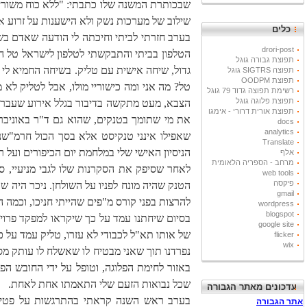
שבכותרת המשנה שלו כתבתי: "ללא כוח משוריין ל
שילוב של מערכות נשק ולא הישענות על זרוע א
כלים
בערב חזרתי לביתי וחיכתה לי הודעה שאדם בש
drori-post
הטלפון בביתי והתבקשתי לטלפון לישראל טל המ
תפוצת גבורה גוגל
גדול, שיחה אישית עם טליק. בשיחה החמיא לי
תפוצה SIGTRS גוגל
תפוצת OODPM
טל? מה אני ומה כישוריי מולו, אבל לטליק לא
רשימת תפוצה גדוד 79 גוגל
תפוצת פלוגה גוגל
הצבא, מעט מתקשה בדיבור בגלל אירוע שעבר, 
תפוצת אורית דרורי - אימגו
את מי שתומך בטנקים, שהוא גם ד"ר באוניברס
docs
analytics
שאפילו אינני טנקיסט אלא בסך הכול חרמ"שני
Translate
הניסיון האישי שלי במלחמת יום הכיפורים ועל
אלף
מרחב - הספריה הלאומית
לאחר שסיפק את הסקרנות שלו לגבי מניעיי, ס
web tools
פיקסה
הטנק שהיה מונח לפניו על השולחן. ניכר היה 
gmail
להרצות בפני קורס מ"פים שהייתי חניכו, וכמה
wordpress
blogspot
בסיום שיחתנו עמד על כך שיקראו למפקד פרויקט
google site
של אותו תא"ל לכבודי לא עזרו, טליק עמד על כ
flicker
wix
נפרדנו תוך שאני מבטיח לו שאשלח לו עותק מספ
באזור לחימת הפלוגה, וטופל על ידי החובש הפל
שכל נבואות הזעם שלי התאמתו אחת לאחת.
עדכונים מאתר הגבורה
בערב ראש השנה קראתי בהתרגשות על פטירתו