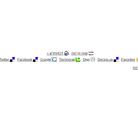
שווה קריאה
HOTחדש +
Twitter
Facebook
Google
Technorati
Digg
Del.icio.us
Favorites
ווח