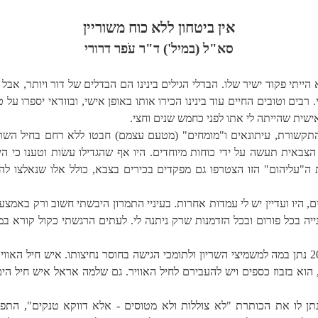
אין ביטחון ללא כוח משוריין
סא"ל (במיל') ד"ר עֹפר דרורי
הייתי פקוד ישיר שלו. הבדלי הגילים בינינו הם הבדלים של דור ויותר, אבל
בים וטובים החיים עוד בינינו הכירו אותו באופן אישי, ובוודאי יספרו על
אישית שהייתה לי אתו
לפני כחמש שנים וחצי.
עת שאמצעי התקשורת, עיתונאים ו"מומחים" (מטעם עצמם) חבטו ללא רחם בחיל הש
הצבאית תעשה על ידי כוחות מיוחדים. היו אף שהגדילו עשׂות וטענו כי הי
 ה"עליהום" הזו הצטרפו גם מפקדים בכירים בצבא, כולל אלו שנאלצו ל
ם, היו ועדיין יש לי עמדות אחרות. בעיניי התמרון היבשתי חשוב ורק באמצ
יה בכל פורום ובכל הזדמנות שרק ניתנה לי. לעתים הרגשתי כקול קורא במ
העיתון 'דה מרקר' בסדרת כתבות בתחילת 2006 נתן במה למשמיצי השריון ולתומכי הגישה בחוסר נחיצותו
יה ישראל טל, הוא בזבוז כספים ויש להעבירם לחיל האוויר. גם שלמה אראל איש 
תן לו את הכותרת "
לא צוללות ולא מטוסים - אלא דווקא טנקים