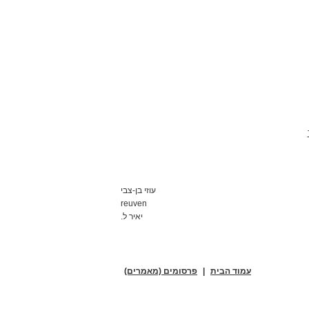
עוזי בן-צבי
reuven
יאיר ל.
עמוד הבית
|
פרסומים (מאמרים)