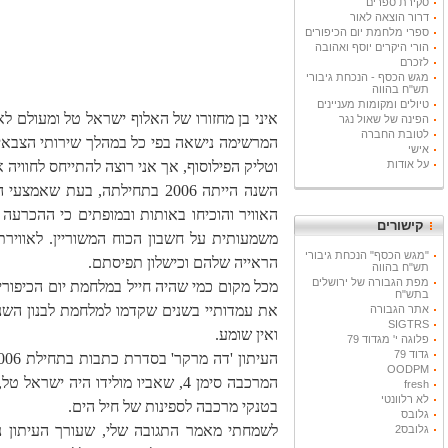
סקירת ספרים
דרור הוצאה לאור
ספרי מלחמת יום הכיפורים
הורי היקרים יוסף ואהובה
לזכרם
מגש הכסף - הנכחת גיבורי
תש"ח בהווה
טיולים ומקומות מעניינים
איני בן מחזורו של האלוף ישראל טל ומעולם לא 
הפינה של שאול נגר
לטובת החברה
המרשימה נישאה בפי כל במהלך שירותי הצבאי. ר
אישי
על אודות
וטליק הפילוסוף, אך אני רוצה להתייחס לחוויה 
השנה הייתה 2006 בתחילתה, ב
האוויר והוכיחו באותות ובמופתים כי ההכרעה 
קישורים
משמעותית על חשבון הכוח המשוריין. לאווירת
"מגש הכסף" הנכחת גיבורי
הראייה שלהם וכישלון תפיסתם.
תש"ח בהווה
מפת הגבורה של ירושלים
מכל מקום כמי שהיה חייל במלחמת יום הכיפורי
בתש"ח
את עמדותיי בשנים שקדמו למלחמת לבנון השני
אתר הגבורה
SIGTRS
ואין שומע.
פלוגה י' מגדוד 79
גדוד 79
OODPM
המרכבה סימן 4, שאביו מולידו ה
fresh
לא רלוונטי
בטנקי מרכבה לספינות של חיל הים.
גלובס
לשמחתי מאמר התגובה שלי, שעורך העיתון נ
גלובס2