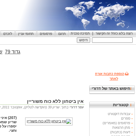
|
רוצה בלוג כזה? זה הקישור
תמיכה טכנית
תרגם
פרסומים
תחומי עניין
לזכרם
גדוד 79
שי
הוספת כתבות אורח
לאתר
חיפוש באתר של דרורי
אין ביטחון ללא כוח משוריין
קטגוריות
עפר דרורי
בתוך: שריון 39 (הוקדשה לטליק), אוקטובר 2011, עמוד 93 16.11.2011 21:29
עבודות דוקטורט
(207) 
ספרים
שריון שמעת
פרסומים (מאמרים)
יספרו על ט
מתן הרצאות
וחצי.
דעות (כתבות)