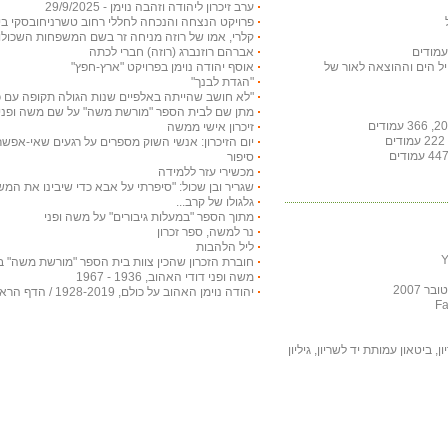
ערב זיכרון ליהודה וזהבה נוימן - 29/9/2025
פרויקט הנצחה והנכחה לחללי רחוב טשרניחובסקי בי
קלרי, אמו של רוזה מניחה זר בשם המשפחות השכולות, 5
אברהם רוזנברג (רוזה) חברי לכתה
חיל הים וההוצאה לאור של
אוסף יהודה נוימן בפרויקט "ארץ-חפץ"
"הגדת לבנך"
"לא חושב שהייתה באלפיים שנות הגולה תקופה עם כ
מתן שם לבית הספר "מורשת משה" על שם משה ופני
זיכרון אישי ממשה
יום הזיכרון: אנשי השוק מספרים על רגעים שאי-אפש
סיפור
מכשירי עזר ללמידה
שגריר ובן שכול: "סיפרתי על אבא כדי שיבינו את המ
גלגולו של קרב...
מתוך הספר "במעלות גיבורים" על משה ופני
נר למשה, ספר זכרון
ליל הלהבות
חוברת הזכרון שהכין צוות בית הספר "מורשת משה" ב
משה ופני דודי האהוב, 1936 - 1967
 2007
יהודה נוימן האהוב על כולם, 1928-2019 / הדף הראשי
, ביטאון עמותת יד לשריון, גיליון