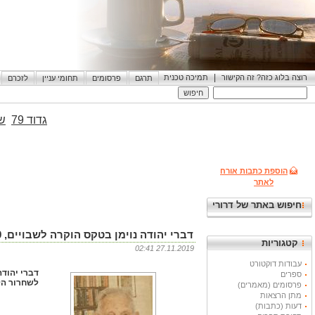
|
רוצה בלוג כזה? זה הקישור
תמיכה טכנית
תרגם
פרסומים
תחומי עניין
לזכרם
גדוד 79
שי
הוספת כתבות אורח
לאתר
חיפוש באתר של דרורי
דברי יהודה נוימן בטקס הוקרה לשבויים, 2019
קטגוריות
27.11.2019 02:41
עבודות דוקטורט
ספרים
לשחרור הלו
פרסומים (מאמרים)
מתן הרצאות
דעות (כתבות)