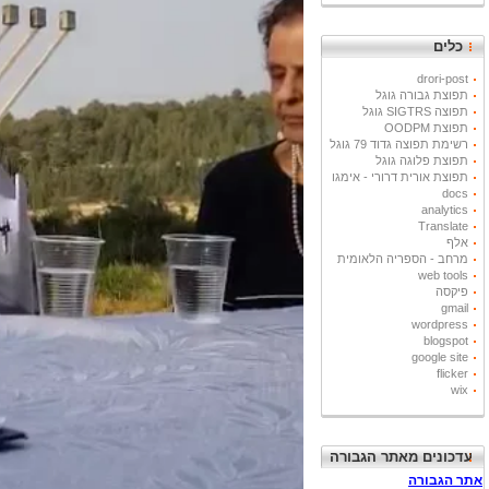
כלים
drori-post
תפוצת גבורה גוגל
תפוצה SIGTRS גוגל
תפוצת OODPM
רשימת תפוצה גדוד 79 גוגל
תפוצת פלוגה גוגל
תפוצת אורית דרורי - אימגו
docs
analytics
Translate
אלף
מרחב - הספריה הלאומית
web tools
פיקסה
gmail
wordpress
blogspot
google site
flicker
wix
עדכונים מאתר הגבורה