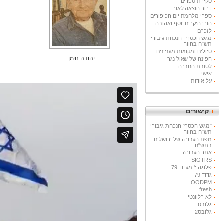
סקירת ספרים
דרור הוצאה לאור
ספרי מלחמת יום הכיפורים
הורי היקרים יוסף ואהובה
לזכרם
מגש הכסף - הנכחת גיבורי
תש"ח בהווה
טיולים ומקומות מעניינים
יהודה נוימן
הפינה של שאול נגר
לטובת החברה
אישי
על אודות
קישורים
"מגש הכסף" הנכחת גיבורי
תש"ח בהווה
מפת הגבורה של ירושלים
בתש"ח
אתר הגבורה
SIGTRS
פלוגה י' מגדוד 79
גדוד 79
OODPM
fresh
לא רלוונטי
גלובס
גלובס2