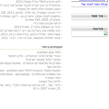
ליום הזיכרון לחללי צה"ל תשע"ג 2013
הרמטכ"ל בני גנץ הצדיע לגיבור ישראל מוני ניצני ז"ל
האם השואה יכולה לחזור על עצמה?
דריי מרטיני קוקטייל, נתי אלדר, אלרום, 2013, 192 עמודים
צור קשר
התקופה לקחה אותנו, יוחאי בן-נון – דיוקן, עמותת 
משהב"ט, 2003, 190 עמודים
זריקת אבנים כמוה כירי
דברי ימי אשקלון, גליון 17, אפריל 2013
מודעות
הרב שלמה גורן, בעריכת אבי רט, ידיעות ספרים, 2013, 366 עמודים
אשת הסוד, אודליה כרמון, כנרת זמורה ביתן, 2013, 222 עמודים
קיצור תולדות האנושות, יובל נח הררי, דביר, 2011, 447 עמודים
הנקראים ביותר
חללי אסון המסוקים
גיבורי ישראל מרובי העיטורים – צדק היסטורי
מבצע "חלוץ" ומבצע "שרקרק"
ספרים על מלחמת יום הכיפורים - Yom Kipur books
מדחת יוסף
תמונות מאתר ההנצחה לחללי אסון המסוקים - אוקטובר
עצי משפחה (גניאלוגיה) - Family trees - genealogy
אתר הגבורה
ילדות בצל השואה
דרורי, עפר., "אין הכרעה מן האוויר בלבד", בתוך: שריון
25, מארס 2007, ע' 16