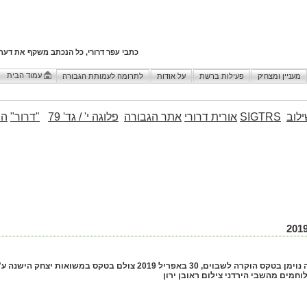
כתבי עפר דרורי, כל הנכתב משקף את דעת
עמוד הבית
מעניין ומצחיק
פעילות ברשת
על אודות
לתרומה לעמותת הגבורה
לוב
SIGTRS
אורית דרורי
אתר הגבורה
פלוגה י' / גד' 79
"דרור"
הו
דברי יהודה נוימן בטקס הוקרה לשבוים, 30 באפריל 2019 צולם
חמים מהשבי הירדני צילום ראובן ירון