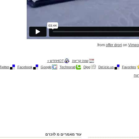
.
offer drori
on
Vimeo
שווה קריאה
HOTחדש +
Twitter
Facebook
Google
Technorati
Digg
Del.icio.us
Favorites
ווח
עוד מאמרים מ לזכרם