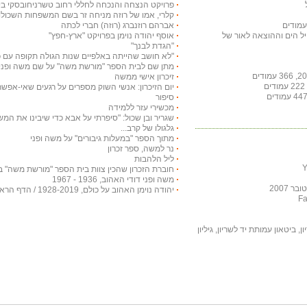
פרויקט הנצחה והנכחה לחללי רחוב טשרניחובסקי בי
קלרי, אמו של רוזה מניחה זר בשם המשפחות השכולות, 5
אברהם רוזנברג (רוזה) חברי לכתה
חיל הים וההוצאה לאור של
אוסף יהודה נוימן בפרויקט "ארץ-חפץ"
"הגדת לבנך"
"לא חושב שהייתה באלפיים שנות הגולה תקופה עם כ
מתן שם לבית הספר "מורשת משה" על שם משה ופני
זיכרון אישי ממשה
יום הזיכרון: אנשי השוק מספרים על רגעים שאי-אפש
סיפור
מכשירי עזר ללמידה
שגריר ובן שכול: "סיפרתי על אבא כדי שיבינו את המ
גלגולו של קרב...
מתוך הספר "במעלות גיבורים" על משה ופני
נר למשה, ספר זכרון
ליל הלהבות
חוברת הזכרון שהכין צוות בית הספר "מורשת משה" ב
משה ופני דודי האהוב, 1936 - 1967
 2007
יהודה נוימן האהוב על כולם, 1928-2019 / הדף הראשי
, ביטאון עמותת יד לשריון, גיליון