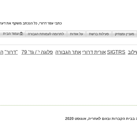
כתבי עפר דרורי, כל הנכתב משקף את דעת
עמוד הבית
מעניין ומצחיק
פעילות ברשת
על אודות
לתרומה לעמותת הגבורה
לוב
SIGTRS
אורית דרורי
אתר הגבורה
פלוגה י' / גד' 79
"דרור"
הו
בבית הקברות ובזום לאחריה, אוגוסט 2020