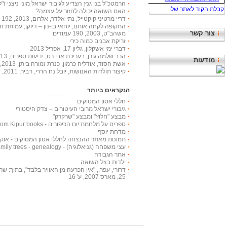
הרמטכ"ל בני גנץ הצדיע לגיבור ישראל מוני ניצני ז"ל
האם השואה יכולה לחזור על עצמה?
דריי מרטיני קוקטייל, נתי אלדר, אלרום, 2013, 192 עמודים
התקופה לקחה אותנו, יוחאי בן-נון – דיוקן, עמותת 
צור קשר
משהב"ט, 2003, 190 עמודים
זריקת אבנים כמוה כירי
דברי ימי אשקלון, גליון 17, אפריל 2013
הרב שלמה גורן, בעריכת אבי רט, ידיעות ספרים, 2013, 366 עמודים
מודעות
אשת הסוד, אודליה כרמון, כנרת זמורה ביתן, 2013, 222 עמודים
קיצור תולדות האנושות, יובל נח הררי, דביר, 2011, 447 עמודים
הנקראים ביותר
חללי אסון המסוקים
גיבורי ישראל מרובי העיטורים – צדק היסטורי
מבצע "חלוץ" ומבצע "שרקרק"
ספרים על מלחמת יום הכיפורים - Yom Kipur books
מדחת יוסף
תמונות מאתר ההנצחה לחללי אסון המסוקים - אוקטובר
עצי משפחה (גניאלוגיה) - Family trees - genealogy
אתר הגבורה
ילדות בצל השואה
דרורי, עפר., "אין הכרעה מן האוויר בלבד", בתוך: שריון
25, מארס 2007, ע' 16