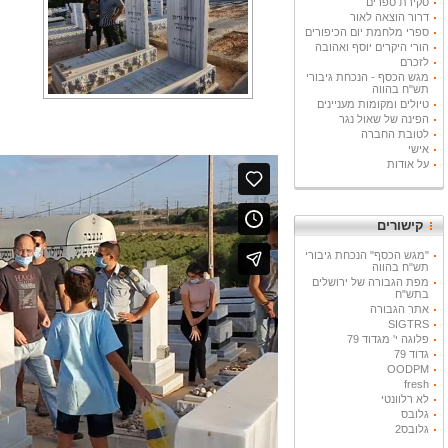
סקירת ספרים
דרור הוצאה לאור
ספרי מלחמת יום הכיפורים
הורי היקרים יוסף ואהובה
לזכרם
מגש הכסף - הנכחת גיבורי
תש"ח בהווה
טיולים ומקומות מעניינים
הפינה של שאול נגר
לטובת החברה
אישי
על אודות
קישורים
"מגש הכסף" הנכחת גיבורי
תש"ח בהווה
מפת הגבורה של ירושלים
בתש"ח
אתר הגבורה
SIGTRS
פלוגה י' מגדוד 79
גדוד 79
OODPM
fresh
לא רלוונטי
גלובס
גלובס2