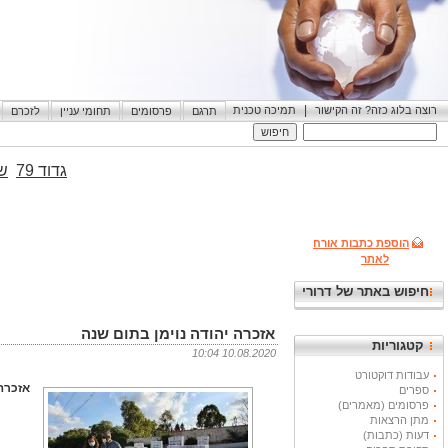
|
רוצה בלוג כזה? זה הקישור
תמיכה טכנית
תרגם
פרסומים
תחומי עניין
לזכרם
גדוד 79
שי
הוספת כתבות אורח
לאתר
חיפוש באתר של דרורי
אזכרה יהודה נוימן בתום שנה
קטגוריות
10.08.2020 10:04
עבודות דוקטורט
אזכרה 
ספרים
פרסומים (מאמרים)
מתן הרצאות
דעות (כתבות)