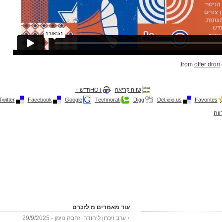
.
offer drori
שווה קריאה
HOTחדש +
Twitter
Facebook
Google
Technorati
Digg
Del.icio.us
Favorites
ווח
עוד מאמרים מ לזכרם
ערב זיכרון ליהודה וזהבה נוימן - 29/9/2025