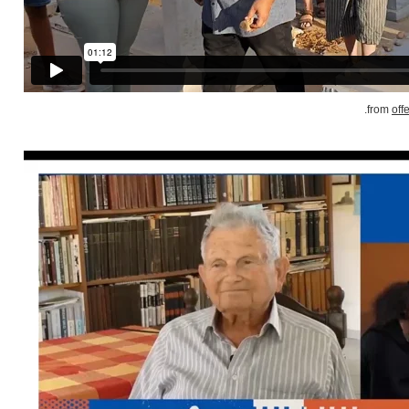
.
offe