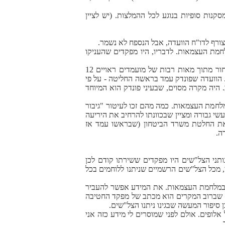
המלאכה ולגבש מסקנות סופיות בנוגע לכל ההמלצות. (יש לציין
עניק צל"שים במלחמת העצמאות. לדבריו, היו מפקדים שהעניקו
עוד אמר לי פונדק כי לאחר שבן-גוריון החליט שיוענקו 12 עיטורים בלבד, הוא נפגש עימו ואמר לו ש"זה בלתי אפשרי לבחור מתוך מאות רבות של מועמדים ראויים 12
גע במאות אחרים שראויים לעיטור". לדברי פונדק, בן-גוריון התעקש על המספר 12, וכך היה. הוועדה שפונדק עמד בראשה החליטה - על פי
ב. היה מקרה מסוים, שבעיני פונדק הוא המיוחד
ת סיפורי גבורתם של 100 חיילי צה"ל ממלחמת העצמאות. כמה מהם זכו לעיטור "גיבור
שהומר ל"עיטור הגבורה". בספר מביע המחבר צער על כך שהמסגרת שהועמדה לרשותו אִפשרה לפרסם רק 100 מעשי גבורה ומציין שבכוונתו להרחיב את היריעה
ת החלטת משרד הביטחון (שבראשו עמד אז
תני הצל"שים היו מפקדים ששירתו קודם לכן
 מכל הצל"שים הרשמיים שניתנו ללוחמים בכל
ם במלחמת העצמאות. את המידע אפשר להעביר
- שברוב המקרים הוא מכתב של מפקד החטיבה
 סיפור המעשה שבגינו ניתנו הצל"שים.
לופים. אולם לפני שמוסרים לי מידע כזה אני
.