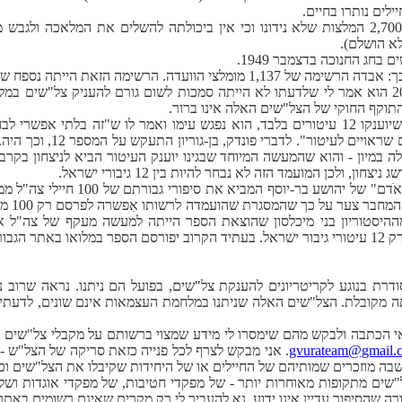
הוועדה ציינה שנשארו בתיקיה עוד כ-2,700 המלצות שלא נידונו וכי אין ביכולתה להשלים את 
חג החנוכה בדצמבר 1949.
תה נספח שצורף לדו"ח הוועדה, אבל הנספח לא נשמר.
בשיחה שקיימתי עם יצחק פונדק בנובמבר 2008 הוא אמר לי שלדעתו לא הייתה סמכות לשום גורם לה
וקף החוקי של הצל"שים האלה אינו ברור.
בלבד, היות שבחירה כזאת תפ
 לה במיון - והוא שהמעשה המיוחד שבגינו יוענק העיטור הביא לניצחון בקר
ולכן המועמד הזה לא נבחר להיות בין 12 גיבורי ישראל.
ׁדם"
של יהושע בר-יוסף המביא א
ישראל" 
ההיסטוריון בני מיכלסון שהוצאת הספר הייתה למעשה
מעקף של צה"ל א
הגבורה.
ת בנוגע לקריטריונים להענקת צל"שים, בפועל הם ניתנו. נראה שרוב נו
ה מקובלת. הצל"שים האלה שניתנו במלחמת העצמאות אינם שונים, לדעתי,
ראי הכתבה ולבקש מהם שימסרו לי מידע שמצוי ברשותם על מקבלי צל"שי
gvurateam@gmail.
. אני מבקש לצרף לכל פנייה כזאת סריקה של הצל"ש 
שבה מוזכרים שמותיהם של החיילים או של היחידות שקיבלו את הצל"שים וכן
ים מתקופות מאוחרות יותר - של מפקדי חטיבות, של מפקדי אוגדות ושל א
ה שהסיפור עדיין אינו ידוע. נא להעביר לי רק מקרים שאינם רשומים באתר