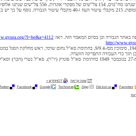
 באתר הגבורה וכן בסיום המאמר הזה. ראו:
ww.gvura.org/?l=he&a=4112
http://www.gvu
ן תוך כדי העבודה התפרקה הוועדה.
מסמך של הוועדה לאותות הצטיינות מ-27 בנובמבר 1949 בחתימת סא"ל פונדק (יו"ר), 
שווה קריאה
HOTחדש +
Twitter
Facebook
Google
Technorati
Digg
Del.icio.us
Favorites
ווח