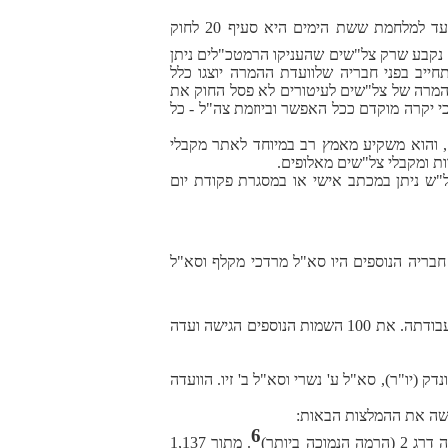
אחת הסיבות לכך שקשה להשלים את המידע החסר בנוגע לכל מקבלי הצל"שים מהתקופה שלאחר מלחמת השחרור ועד למלחמת ששת הימים היא סעיף 20 לחוק
וציין כי בחוק העיטורים שנחקק ב-1970 ונכנס לתוקף ב-1973 נקבע שרק צל"שים שהעניקו הרמטכ"לים ניתן
חייב בפני חבריה שלוועדת ההמרה יוצגו כלל
להמרה של צל"שים לעיטורים לא פסל החוק את
י יקרה מוקדם ככל האפשר וביוזמת צה"ל - כל
, והוא משקיע מאמץ רב במיוחד לאתר מקבלי
 ומקבלי צל"שים מאלופים.
"ש ניתן במכתב אישי או במסגרת פקודת יום
 חבריה הנוספים היו סא"ל מרדכי מקלף וסא"ל
לערוך בדיקה נוספת של כל ההמלצות שכבר נידונו ולהוסיף לרשימה עוד כ-100 המלצות שהובאו לוועדה לאחר סיום עבודתה. את 100 השמות הנוספים הגישה ועדה
נשרי וסא"ל ב'
זיו. הוועדה
6
. מתוך
1,137