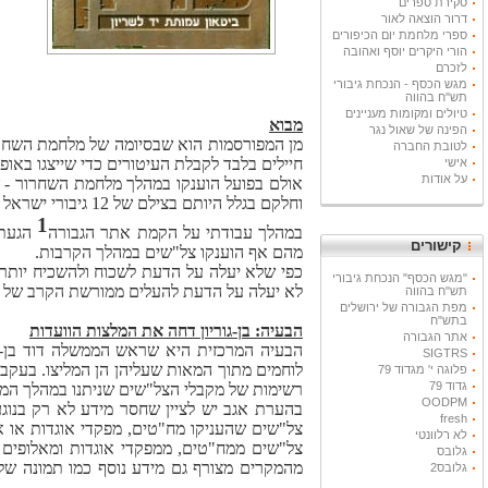
סקירת ספרים
דרור הוצאה לאור
ספרי מלחמת יום הכיפורים
הורי היקרים יוסף ואהובה
לזכרם
מגש הכסף - הנכחת גיבורי
תש"ח בהווה
טיולים ומקומות מעניינים
מבוא
הפינה של שאול נגר
לטובת החברה
חיילים בלבד לקבלת העיטורים כדי שייצגו באופן סמלי את 12
אישי
על אודות
וחלקם בגלל היותם בצילם של 12 גיבורי ישראל שזכו בכל הפרסום והתהילה.
1
במהלך עבודתי על הקמת אתר הגבורה
הגעתי
קישורים
מהם אף הוענקו צל"שים במהלך הקרבות.
"מגש הכסף" הנכחת גיבורי
לא יעלה על הדעת להעלים ממורשת הקרב של צה"ל את עשרות הצל"ש
תש"ח בהווה
מפת הגבורה של ירושלים
בתש"ח
הבעיה: בן-גוריון דחה את המלצות הוועדות
אתר הגבורה
SIGTRS
לוחמים מתוך המאות שעליהן הן המליצו. בעקבות
פלוגה י' מגדוד 79
גדוד 79
רשימות של מקבלי הצל"שים שניתנו במהלך המ
OODPM
בהערת אגב יש לציין שחסר מידע לא רק בנוג
fresh
צל"שים שהעניקו מח"טים, מפקדי אוגדות או אל
לא רלוונטי
צל"שים ממח"טים, ממפקדי אוגדות ומאלופים 
גלובס
גלובס2