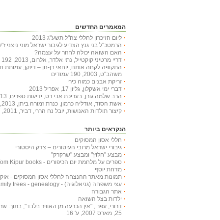
המאמרים החדשים
ליום הזיכרון לחללי צה"ל תשע"ג 2013
הרמטכ"ל בני גנץ הצדיע לגיבור ישראל מוני ניצני ז"ל
האם השואה יכולה לחזור על עצמה?
דריי מרטיני קוקטייל, נתי אלדר, אלרום, 2013, 192 עמודים
התקופה לקחה אותנו, יוחאי בן-נון – דיוקן, עמותת 
משהב"ט, 2003, 190 עמודים
זריקת אבנים כמוה כירי
דברי ימי אשקלון, גליון 17, אפריל 2013
הרב שלמה גורן, בעריכת אבי רט, ידיעות ספרים, 2013, 366 עמודים
אשת הסוד, אודליה כרמון, כנרת זמורה ביתן, 2013, 222 עמודים
קיצור תולדות האנושות, יובל נח הררי, דביר, 2011, 447 עמודים
הנקראים ביותר
חללי אסון המסוקים
גיבורי ישראל מרובי העיטורים – צדק היסטורי
מבצע "חלוץ" ומבצע "שרקרק"
ספרים על מלחמת יום הכיפורים - Yom Kipur books
מדחת יוסף
תמונות מאתר ההנצחה לחללי אסון המסוקים - אוקטובר
עצי משפחה (גניאלוגיה) - Family trees - genealogy
אתר הגבורה
ילדות בצל השואה
דרורי, עפר., "אין הכרעה מן האוויר בלבד", בתוך: שריון
25, מארס 2007, ע' 16