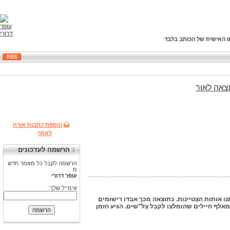
ו האישית של הכותב בלבד
RSS
צאה
לאור
הוספת כתבות אורח
לאתר
הרשמה לעדכונים
הרשמה לקבל כל מאמר חדש
מ
עופר דרורי
אימייל שלך:
חיילים, כמניין שבטי ישראל, יינתנו אותות הצטיינות. כתוצאה מכך אבדו רישומים
מאלף חיילים שהומלצו לקבל צל"שים. הגיע הזמן