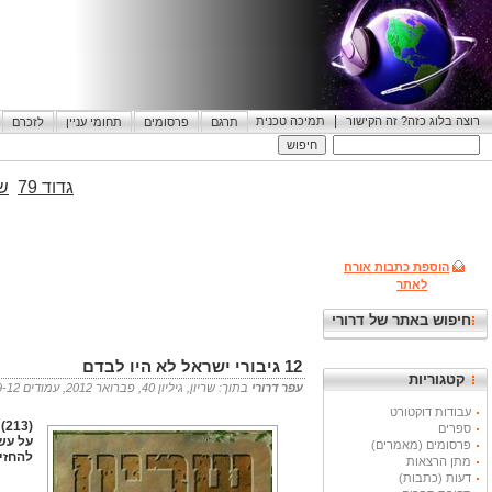
|
רוצה בלוג כזה? זה הקישור
תמיכה טכנית
תרגם
פרסומים
תחומי עניין
לזכרם
גדוד 79
שי
הוספת כתבות אורח
לאתר
חיפוש באתר של דרורי
12 גיבורי ישראל לא היו לבדם
קטגוריות
עפר דרורי
בתוך: שריון, גיליון 40, פברואר 2012, עמודים 9-12. 11.03.2012 10:00
עבודות דוקטורט
ספרים
על עש
פרסומים (מאמרים)
להחזי
מתן הרצאות
דעות (כתבות)