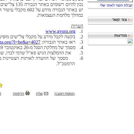
במהלך מלחמת העצמאות.
צור קשר
הערות
www.gvura.org
1.
מודעות
2.
בקשה לקבל מידע על מקבלי צל"שים מופיעה
3.
ראו באתר הגבורה:
ra.org/?l=he&a=4027
4.
מסמך של מחלקת הסגל מ-20 באוקטובר 1949, סימוכין מס/-4 9/9, בחתימת סא"ל נחום שדמי, ראש מחלקת הסגל במטכ"ל, המופנה לרמטכ"ל ולסגנו.
5.
את ההמלצות הגיש סא"ל שדמי לבדו, שכ
6.
הרמטכ"ל.
הוספת תגובה
שלח
הדפסה
ד