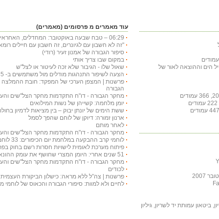
עוד מאמרים מ פרסומים (מאמרים)
06:29 – טבח שבעה באוקטובר: המחדלים, האחראים ההשלכות
"זה לא חשבון עם לגיונרים, זה חשבון עם חיילים רו
סיפור הגבורה של אמנון זעיר (רודי)
במקום שבו צריך אותי
חיל הים וההוצאה לאור של
שאול שלו - הגיבור שלא זכה לעיטור או לצל"ש
הצעה לשיפור התנהגות מודלים מול משתמשים ב- chat gpt 5 בטיפול בטקסט עברי
פרשנות | המצפן הערכי של המפקד: חובת ההמלצה לע
הגבורה
מחקר הגבורה - דו"ח התקדמות מחקר הצל"שים והעיטורים
יומן מלחמה: קשייהן של נשות המילואים
ששת הימים של יונתן יבוק – בין מציאות לדמיון בחולות
ארנון זמורה: דיוקן של לוחם שהפך לסמל
לאחר מותם
מחקר הגבורה - דו"ח התקדמות מחקר הצל"שים והעיטורים
לוחמי קרב ההבקעה במלחמת יום הכיפורים: 33 לוחמים עוטרו בצל"שים
פיתוח מערכת לאומית לישויות חסרות רשם בחוק בפת
51 שנים אחרי: היומן המצרי שחושף את עומק ההונאה ואת כשלון המודיעין
מחקר הגבורה - דו"ח התקדמות מחקר הצל"שים והעיטורים
לכודים
 2007
פרשנות | צה”ל ללא מראה: כישלון הביקורת העצמית 
לחיים ולא למוות: סיפורי הגבורה והכאוס של לוחמי 
, ביטאון עמותת יד לשריון, גיליון