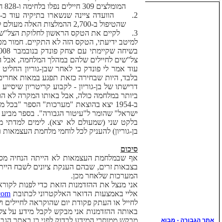
המומלצים 309 חיילים נפלו בלחימה ו-828 חיילים נותרו בחיים.
2.
שהטיפול ב-2,700 ההמלצות האלה מעולם לא הושלם).
3.
לקיים את הטקס הראשון לחלוקת הצל"שים ב
למיטב ידיעתי, הטקס הזה לא התקיים. חמור מכך: אבדה הרשימה של 1,137 מומלצי הוועדה. הרשימה הזאת היי
צל"שים לחיילים שלהם במהלך המלחמה, אבל הת
דרישתו של בן-גוריון - לקבוע קריטריון שיסייע
ביותר במלחמה כולה, אבל באותו המקרה לא הושג ניצחון, 
ב-1954 יצא בהוצאת "מערכות" הספר
"בכל מא
בלקט שני (שמעולם לא יצא). לימים למדתי מ
בן-גוריון) להעניק לכל לוחמי מלחמת העצמאות רק 12 עיטורי גיבור ישראל. בעתיד הקרוב יפורסם הספר במלואו באתר 
סיכום
אף שבמלחמת העצמאות לא הייתה הנחיה מסודר
בצבאות זרים, שבהם הענקת ציונים לשבח היית
המערכות שלאחר מכן.
אני מנצל את ההזדמנות הזאת כדי לפנות לקו
אליי באמצעות הדואר האלקטרוני לכתובת
com
לחייל או העתק פקודת יום שהוקראה לחיילים ו
באותה ההזדמנות אני מבקש לקבל מידע על צל"ש
מבקש ממוסרי המידע לבדוק לפני כן באתר הגבור