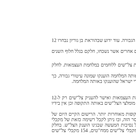
מן המפורסמות הוא שבסיומה של מלחמת השחרור הוענקו ל-12 חיילים עיטורי "גיבור ישראל". אלה הומרו ב-1973 לעיטורי הגבורה. עוד ידוע שבהוראת בן גוריון נבחרו 12
ושבה נפלו כ-6,000 לוחמים ואזרחים - צל"שים רבים אחרים אשר נשכחו, חלקם בגלל חלוף השנים
קת צל"שים ללוחמים במלחמת העצמאות. לחלק
הכיפורים משום שבאותה המלחמה הוענקו שמונה עיטורי גבורה, כך
הבעיה המרכזית היא שראש הממשלה דוד בן-גוריון דחה את ההמלצות של שתי ועדות הצל"שים שהתכנסו לאחר מלחמת העצמאות ואישר להעניק צל"שים רק ל-12
מומלצי הצל"שים באותה התקופה וכן אין בידיו
פות מאוחרות יותר. הרישום הקיים היום של
ר הזה, ובו ניתן לקבל רשימה כזאת של מקבלי
 נסיבות המעשה שבגינו הוענק הצל"ש. בחלק
מהמקרים מצורף גם מידע נוסף כמו תמונה של בעל הצל"ש וסיפור הקרב שבו לחם מקבל הצל"ש. עד כה איתרתי 135 מקבלי צל"שים ממח"טים, 154 מקבלי צל"שים