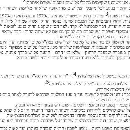
2
.
3
נויות שונות
ועדת החוץ והביטחון של הכנסת שדנה בנוסח החוק, אלוף שמואל אייל, הת
סות הוועדה, דבר שבפועל לא קרה. לצד הסייג שקבע החוק בנוגע לזכאות 
מפקדי חטיבות ושמספרם רב. לפיכך גם אם לא ישונה החוק - דבר שראוי כ
יה הם בתוקף וקבילים כמו כל צל"ש אחר.
ר ולחשוף לציבור את כל מקבלי הצל"שים בצה"ל מקום המדינה ועד היום
ם במלחמת העצמאות ובמלחמות שלאחר מכן, מקבלי צל"שים ממפקדי אוגדות
ץ בעובדה שבעבר הרחוק - שלא כמו היום - הוענק צל"ש בדרך צנועה: צל
 קלף ולעיתים ללא תיעוד מסודר אצל גורם מרכזי כלשהו בצבא.
4
.
יו"ר הוועדה היה סא"ל נחום שדמי, ושני
5
:
לצים לקבלת צל"שים.
שעמדו במערכה ובהם: ירושלים, יישובי גוש עציון, רמת-רחל ונגבה.
שדמי להקים ועדה נוספת שתדון בהמלצות לצל"שים ממלחמת העצמאות.