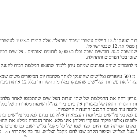
 שבטי ישראל.
אולם בפועל הוענקו במהלך מלחמת השחרור - שנמשכה כ-20 חודשים 
 לחומרים שונים ומגוונים שמהם ניתן ללמוד שהוגשו המלצות רבות להענ
כפי שלא יעלה על הדעת לשכוח ולהשכיח יותר מ-500 עיטורים וצל"שים שהוענקו לאחר מלחמת יום 
ים שהוענקו במלחמת השחרור בגלל 12 אותות גיבורי ישראל שהוענקו באותה המלחמה.
 ההנחיה הזאת של בן-גוריון אין כיום בידי צה"ל רשימות מסודרות של כלל 
לחמה עוד בטרם התכנסו הוועדות הרשמיות.
ע למקבלי צל"שים במלחמת העצמאות אלא גם בנוגע למקבלי צל"שים בתקו
ופים (אלופי פיקוד ומפקדי חילות) אינו מלא. אתר הגבורה ממלא את החוס
מקום המדינה ועד היום. לצד שמו של כל מקבל צל"ש ישנם גם פרטים על