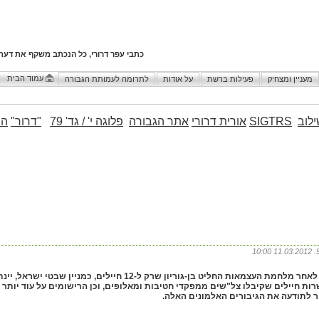
כתבי עפר דרורי, כל הנכתב משקף את דעת
עמוד הבית
מעניין ומצחיק
פעילות ברשת
על אודות
לתרומה לעמותת הגבורה
לוב
SIGTRS
אורית דרורי
אתר הגבורה
פלוגה י' / גד' 79
"דרור"
הו
(213) לאחר מלחמת העצמאות החליט בן-גוריון שרק ל-12 
רות חיילים שקיבלו צל"שים ממפקדי חטיבות ומאלופים, וכן הרישומים על עוד יותר 
ר לתודעה את הגיבורים האלמונים האלה.