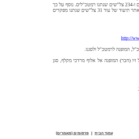
נכון להיום רשומים באתר הגבורה 135 צל"שים שנתנו מח"טים, 154 צל"שים של מפקדי אוגדות, 556 צל"שים שנתנו אלופים ו-234 צל"שים שנתנו רמטכ"לים. נוסף על כך
יש באתר הגבורה מידע על 602 מקבלי עיטור המופת, 215 מקבלי עיטור העוז ו-40 מקבלי עיטור הגבורה. נוסף על כך יש באתר תיעוד של עוד 31 צל"שים שנתנו מפקדים
http://w
סא"ל נשרי (חבר) וסא"ל זיו (חבר) המופנה אל אלוף מרדכי מקלף, סגן
עמוד הבית
|
פרסומים (מאמרים)