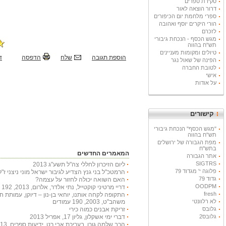
סקירת ספרים
דרור הוצאה לאור
ספרי מלחמת יום הכיפורים
הורי היקרים יוסף ואהובה
לזכרם
מגש הכסף - הנכחת גיבורי
תש"ח בהווה
טיולים ומקומות מעניינים
הוספת תגובה
שלח
הדפסה
ד
הפינה של שאול נגר
לטובת החברה
אישי
על אודות
קישורים
"מגש הכסף" הנכחת גיבורי
תש"ח בהווה
מפת הגבורה של ירושלים
בתש"ח
המאמרים החדשים
אתר הגבורה
SIGTRS
ליום הזיכרון לחללי צה"ל תשע"ג 2013
פלוגה י' מגדוד 79
הרמטכ"ל בני גנץ הצדיע לגיבור ישראל מוני ניצני ז"ל
גדוד 79
האם השואה יכולה לחזור על עצמה?
OODPM
דריי מרטיני קוקטייל, נתי אלדר, אלרום, 2013, 192 עמודים
fresh
התקופה לקחה אותנו, יוחאי בן-נון – דיוקן, עמותת 
לא רלוונטי
משהב"ט, 2003, 190 עמודים
גלובס
זריקת אבנים כמוה כירי
גלובס2
דברי ימי אשקלון, גליון 17, אפריל 2013
הרב שלמה גורן, בעריכת אבי רט, ידיעות ספרים, 2013, 366 עמודים