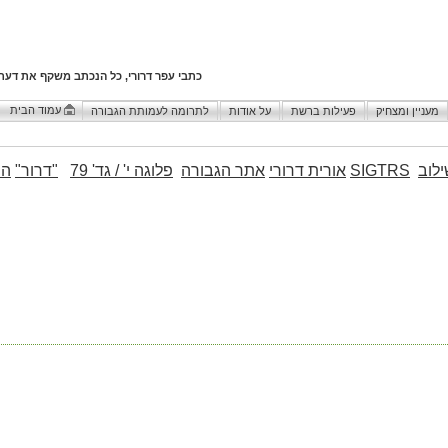
כתבי עפר דרורי, כל הנכתב משקף את דעת
עמוד הבית
מעניין ומצחיק
פעילות ברשת
על אודות
לתרומה לעמותת הגבורה
לוב
SIGTRS
אורית דרורי
אתר הגבורה
פלוגה י' / גד' 79
"דרור"
הו