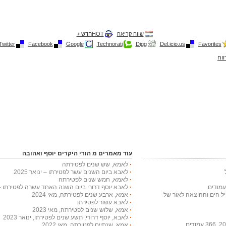
שווה קריאה
HOTחדש +
Twitter
Facebook
Google
Technorati
Digg
Del.icio.us
Favorites
ווח
עוד מאמרים מ הורי היקרים יוסף ואהובה
לאמא, שש שנים לפטירתה
לאבא ביום השנים עשר לפטירתו – ינואר 2025
לאמא, חמש שנים לפטירתה
לאבא יוסף דרורי ביום השנה האחד עשרה לפטירתו – ינוא
חיל הים וההוצאה לאור של
אמא, ארבע שנים לפטירתה, מאי 2024
לאבא עשור לפטירתו
אמא, שלוש שנים לפטירתה, מאי 2023
לאבא, יוסף דרורי, תשע שנים לפטירתו, ינואר 2023
אמא, שנתיים לפטירתה, מאי 2022