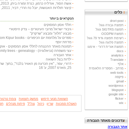
אשת הסוד, אודליה כרמון, כנרת זמורה ביתן, 2013, 222 עמודים
קיצור תולדות האנושות, יובל נח הררי, דביר, 2011, 447 עמודים
כלים
הנקראים ביותר
drori-post
חללי אסון המסוקים
תפוצת גבורה גוגל
גיבורי ישראל מרובי העיטורים – צדק היסטורי
תפוצה SIGTRS גוגל
מבצע "חלוץ" ומבצע "שרקרק"
תפוצת OODPM
ספרים על מלחמת יום הכיפורים - Yom Kipur books
רשימת תפוצה גדוד 79 גוגל
מדחת יוסף
תפוצת פלוגה גוגל
תמונות מאתר ההנצחה לחללי אסון המסוקים - אוקטובר
תפוצת אורית דרורי - אימגו
עצי משפחה (גניאלוגיה) - Family trees - genealogy
docs
אתר הגבורה
analytics
ילדות בצל השואה
Translate
דרורי, עפר., "אין הכרעה מן האוויר בלבד", בתוך: שריון
אלף
25, מארס 2007, ע' 16
מרחב - הספריה הלאומית
web tools
פיקסה
gmail
wordpress
blogspot
google site
flicker
השוואת מנועי חיפוש
ממשק תוצאות
צומת טרטור 
wix
צה"ל
חטי
האצלת סמכוות
שריון
ניהול
פיתוח מנהלים
עדכונים מאתר הגבורה