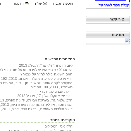
הוספת תגובה
שלח
הדפסה
ד
צור קשר
מודעות
המאמרים החדשים
ליום הזיכרון לחללי צה"ל תשע"ג 2013
הרמטכ"ל בני גנץ הצדיע לגיבור ישראל מוני ניצני ז"ל
האם השואה יכולה לחזור על עצמה?
דריי מרטיני קוקטייל, נתי אלדר, אלרום, 2013, 192 עמודים
התקופה לקחה אותנו, יוחאי בן-נון – דיוקן, עמותת 
משהב"ט, 2003, 190 עמודים
זריקת אבנים כמוה כירי
דברי ימי אשקלון, גליון 17, אפריל 2013
הרב שלמה גורן, בעריכת אבי רט, ידיעות ספרים, 2013, 366 עמודים
אשת הסוד, אודליה כרמון, כנרת זמורה ביתן, 2013, 222 עמודים
קיצור תולדות האנושות, יובל נח הררי, דביר, 2011, 447 עמודים
הנקראים ביותר
חללי אסון המסוקים
גיבורי ישראל מרובי העיטורים – צדק היסטורי