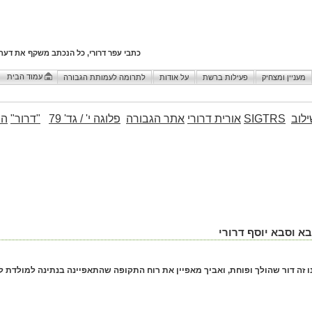
כתבי עפר דרורי, כל הנכתב משקף את דעת
עמוד הבית
מעניין ומצחיק
פעילות ברשת
על אודות
לתרומה לעמותת הגבורה
לוב
SIGTRS
אורית דרורי
אתר הגבורה
פלוגה י' / גד' 79
"דרור"
הו
א וסבא יוסף דרורי
 זה דור שהולך ופוחת, ואביך מאפיין את רוח התקופה שהתאפיינה בנתינה למולדת לל