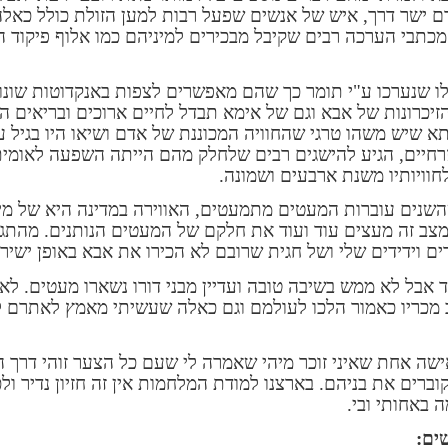
ם ישר דרך, איש של אנשים שפעל רבות למען הזולת כולל כאל
ך מכתבי הערכה רבים שקיבל מבכירים למיניהם כמו אלוף פיקוד 
אלו שנערכו ע"י תומר כך שהם מאפשרים לצפות באנקדוטות שונ
זיכרונות של אבא וגם של אימא תבדל לחיים ארוכים ובריאים ה
 שיש משהו טרגי שהחוויה המכוננת של אדם ושיאו היו בגיל 
רחיים, הגיע להישגים רבים שלחלק מהם הייתה השפעה לאומית
חוויותיו משנת ארבעים ושמונה.
השנים עוברות המעטים מתמעטים, האווירה במדינה היא של מי
מצב זה מעצים עוד ועוד את חלקם של המעטים הנותנים. מהתג
ם וידידים שלי ושל חגית שרובם לא הכירו את אבא באופן ישיר
 אבל לא ממש בשיבה טובה ועדיין מבני דורו נשארו מעטים. לא 
ב מכריו כאמור הלכו לעולמם וגם כאלה שעשיתי מאמץ לאתרם 
ישה אחת שאיני זוכר מיהי שאמרה לי שעם כל הצער זוהי דרך ה
ברים את בניהם. בארצנו למודת המלחמות אין זה חזיון נדיר ול
באחותי ובי.
שים: