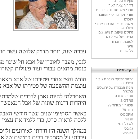
סקירת ספרים
דרור הוצאה לאור
ספרי מלחמת יום הכיפורים
הורי היקרים יוסף ואהובה
לזכרם
מגש הכסף - הנכחת גיבורי
תש"ח בהווה
טיולים ומקומות מעניינים
הפינה של שאול נגר
לטובת החברה
אישי
עברה שנה, יותר מדויק שלושה עשר חוד
על אודות
לגבי, מעבר לאובדן של אבא חל שינוי מה
כנסת מתאים עבורי ועוד פעולות קשורו
קישורים
חודש וחצי אחרי פטירתו של אבא מצאתי
"מגש הכסף" הנכחת גיבורי
תש"ח בהווה
עוצמת ההשפעה של פטירתו של אבא על
מפת הגבורה של ירושלים
בתש"ח
השתדלתי להיות נאמן לדברים שלמדתי
אתר הגבורה
SIGTRS
היהדות דרגות שונות של אבל המאפשרות
פלוגה י' מגדוד 79
גדוד 79
כאשר הסתיימו שנים עשר חודשי האבלו
OODPM
ללכת לראות סרט, כדי ללמד את עצמי ל
fresh
לא רלוונטי
גלובס
במהלך השנה הזו חזרתי לאירועים ולזיכ
גלובס2
עברתי על מסמכים רבים בתיקים של אב