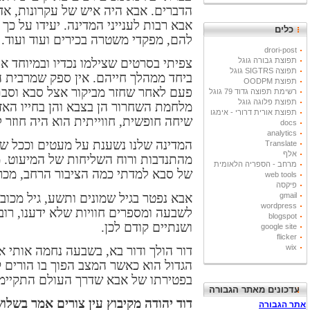
הדברים. אבא היה איש של עקרונות, אד
אבא רבות לענייני המדינה. יעידו על כ
כלים
להם, מפקדי משטרה בכירים ועוד ועוד.
drori-post
צפיתי בסרטים שצילמו נכדיו ובמיוחד 
תפוצת גבורה גוגל
תפוצה SIGTRS גוגל
ביחד ממהלך חייהם. אין ספק שמרבית ה
תפוצת OODPM
פעם לאחר שחזר מביקור אצל סבא וסבתא
רשימת תפוצה גדוד 79 גוגל
תפוצת פלוגה גוגל
מלחמת השחרור הן בצבא והן בחייו האז
תפוצת אורית דרורי - אימגו
שיחה חופשית, חווייתית הוא היה חוזר ל
docs
analytics
המדינה שלנו נשענת על מעטים וככל ש
Translate
אלף
מהתנדבות ורוח השליחות של המיעוט. 
מרחב - הספריה הלאומית
של סבא למדתי כמה הציבור הרחב, מכרי
web tools
פיקסה
אבא נפטר בגיל שמונים ותשע, גיל מכובד
gmail
wordpress
לשבעה ומספרים חוויות שלא ידענו, רו
blogspot
ושנתיים קודם לכן.
google site
flicker
wix
דור הולך ודור בא, בשבעה נחמה אותי א
הגדול הוא כאשר המצב הפוך בו הורים קו
בפטירתו של אבא שדרך העולם התקיימה 
עדכונים מאתר הגבורה
דוד יהודה מקיבוץ עין צורים אמר בשלו