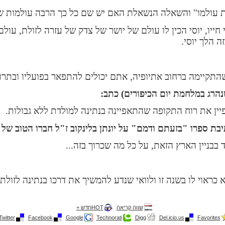
ת עולמו" והשאלה הנשאלת האם יש שם כל כך הרבה עולמות ש
חייו, יוסי הכין לו עולם של יושר של צדק של עזרה לזולת, עו
 הלך יוסי.
שהתקיימה ברחוב אתיופיה, אתם יכולים להתפאר בפועליו ובתרומ
הרג במלחמת יום הכיפורים) כתב:
פיין את רוח התקופה שהתאפיינה בנתינה למולדת ללא גבולות.
בת ספרו "בזעתם ודמם" על יונתן בלינקוב ז"ל חברו הטוב של 
בבניין הארץ הזאת, על כל מה שכרוך בזה...
 כראוי לו בשנה זו ולוואי שנדע להמשיך את דרכו בנתינה לזולת 
שווה קריאה
HOTחדש +
Twitter
Facebook
Google
Technorati
Digg
Del.icio.us
Favorites