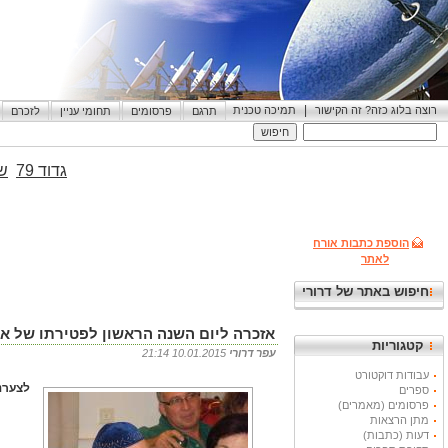
|
רוצה בלוג כזה? זה הקישור
תמיכה טכנית
תרגם
פרסומים
תחומי עניין
לזכרם
גדוד 79
שי
הוספת כתבות אורח
לאתר
חיפוש באתר של דרורי
אזכרה ליום השנה הראשון לפטירתו של אב
קטגוריות
עפר דרורי
10.01.2015 21:14
עבודות דוקטורט
לצערנו
ספרים
פרסומים (מאמרים)
מתן הרצאות
דעות (כתבות)